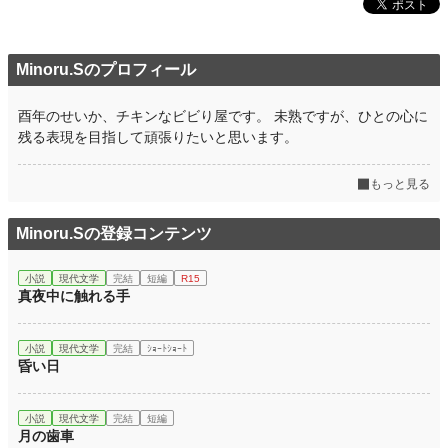
Minoru.Sのプロフィール
酉年のせいか、チキンなビビり屋です。 未熟ですが、ひとの心に
残る表現を目指して頑張りたいと思います。
もっと見る
Minoru.Sの登録コンテンツ
小説
現代文学
完結
短編
R15
真夜中に触れる手
小説
現代文学
完結
ｼｮｰﾄｼｮｰﾄ
昏い日
小説
現代文学
完結
短編
月の歯車