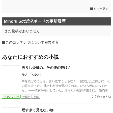
もっと見る
Minoru.Sの近況ボードの更新履歴
まだ投稿がありません
このコンテンツについて報告する
あなたにおすすめの小説
去りし令嬢の、その後の静けさ
歩人（あゆと）
声を荒げることも、言い返すこともなく、 彼女はただ静かに、そ
の家を去った。 残された者が気づくのは、いつも後になってか
ら。 ——彼女が毎日していた、名もない献身の重さに。 婚約者
の、夫の、家族の「当たり前」を支えていた手が消えたとき、 失
文字数：9,573
ファンタジー
連載中
長編
われたものの輪郭が、ようやく見えてくる。 ざまぁを声高に描か
ない。すれ違いと、後悔と、再会の余韻で読ませる。 静かな情が
じんわり効く、一話完結の短編集。 ※S01「捨てられ令嬢」のア
近すぎて見えない物