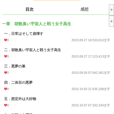
お気に入り
0
目次
感想
24h.ポイント
0 pt
一章 胡散臭い宇宙人と戦う女子高生
文字数
122,705
一．日常はそして崩壊す
更新日時
2016.05.01 23:46
0
2015.09.27 16:53
3,613文字
初回公開日時
2015.09.27 16:53
二．胡散臭い宇宙人と戦う女子高生
週間ポイント
0 pt (228,724 位)
0
2015.09.27 17:12
3,413文字
月間ポイント
0 pt (228,724 位)
三．悪夢の巣
年間ポイント
7 pt (188,513 位)
0
2015.09.30 07:04
2,361文字
累計ポイント
1,163 pt (190,155 位)
四．二体目の悪夢
0
2015.10.03 21:53
5,108文字
五．想定外は大好物
0
2015.10.07 07:24
2,334文字