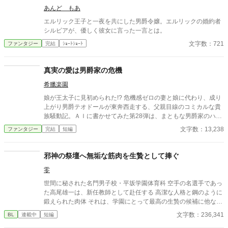
ルファポリス最適化分割。 ※アルファ読者向け：関係性・感情の
あんど もあ
機微・余韻を最優先。
エルリック王子と一夜を共にした男爵令嬢。エルリックの婚約者
シルビアが、優しく彼女に言った一言とは。
文字数：721
ファンタジー
完結
ｼｮｰﾄｼｮｰﾄ
真実の愛は男爵家の危機
希臘楽園
娘が王太子に見初められた!? 危機感ゼロの妻と娘に代わり、成り
上がり男爵テオドールが東奔西走する、父親目線のコミカルな貴
族騒動記。ＡＩに書かせてみた第28弾は、まともな男爵家のハッ
ピーエンドストーリー！
文字数：13,238
ファンタジー
完結
短編
邪神の祭壇へ無垢な筋肉を生贄として捧ぐ
零
世間に秘された名門男子校・平坂学園体育科 空手の名選手であっ
た高尾雄一は、新任教師として赴任する 高潔な人格と鋼のように
鍛えられた肉体 それは、学園にとって最高の生贄の候補に他なら
なかった 至高の筋肉を持つ、精神を削られ意志をなくした青年を
文字数：236,341
BL
連載中
短編
太古の神に捧げるため、“水”、“風”、“土”の信奉者達が暗躍する 意