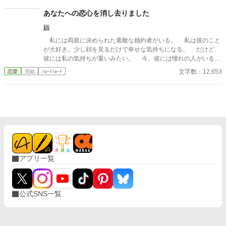
志をなくし筋肉の操り人形と化した“デク” 消える教師 山奥の男子
校で繰り広げられるダークファンタジー
あなたへの恋心を消し去りました
鍋
私には両親に決められた素敵な婚約者がいる。 私は彼のこと
が大好き。少し顔を見るだけで幸せな気持ちになる。 だけど、
彼には私の気持ちが重いみたい。 今、彼には憧れの人がいる。
その人は大人びた雰囲気をもつ二つ上の先輩。 彼は心は自由で
文字数：12,653
恋愛
完結
ｼｮｰﾄｼｮｰﾄ
いたい言っていた。 その女性と話す時、私には見せない楽しそ
うな笑顔を向ける貴方を見て、胸が張り裂けそうになる。 友人
たちは言う。お互いに干渉しない割り切った夫婦のほうが気が楽
だって……。 だから私は彼が自由になれるように、魔女にこの
激しい気持ちを封印してもらったの。 ※このお話はハッピーエン
ドではありません。 ※短いお話でサクサクと進めたいと思いま
す。
アプリ一覧
公式SNS一覧