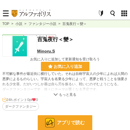
TOP
>
小説
>
ファンタジー小説
>
百鬼夜行＜變＞
ファンタジー
連載中
長編
R15
百鬼夜行＜變＞
Minoru.S
お気に入りに追加して更新通知を受け取ろう
お気に入り追加
不可解な事件が最近街に横行していた。それは自称宇宙人の少年によれば人間の
悪夢によるものらしい。宇宙人を名乗る少年によって、悪夢と戦うことを強要さ
れる少女葵。だがいつしか葵は自ら刃を振るい、戦いにのぞむようになる。
ダークファンタジーです。徐々にテーマが重くなる予定です。
重複投稿となります。
24h.ポイント
0pt
0
1/3 二章、一－１大幅に書きなおしてます。
ダークファンタジー
小説
228,724 位 / 228,724 件
アプリで読む
ファンタジー
53,293 位 / 53,293 件