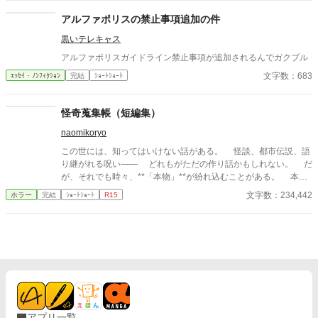
アルファポリスの禁止事項追加の件
黒いテレキャス
アルファポリスガイドライン禁止事項が追加されるんでガクブル
文字数：683
ｴｯｾｲ・ﾉﾝﾌｨｸｼｮﾝ
完結
ｼｮｰﾄｼｮｰﾄ
怪奇蒐集帳（短編集）
naomikoryo
この世には、知ってはいけない話がある。 怪談、都市伝説、語
り継がれる呪い—— どれもがただの作り話かもしれない。 だ
が、それでも時々、**「本物」**が紛れ込むことがある。 本書
は、そんな“見つけてしまった”怪異を集めた一冊である。 最後
文字数：234,442
ホラー
完結
ｼｮｰﾄｼｮｰﾄ
R15
のページを閉じるとき、あなたは“何か”に気づくことになるだろ
う——。
アプリ一覧