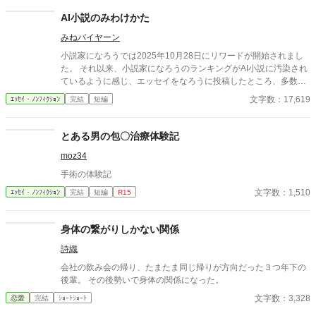
AI小説のみわけかた
みねバイヤーン
小説家になろうでは2025年10月28日にリワードが開始されまし
た。 それ以来、小説家になろうのランキングがAI小説に汚染され
ているように感じ、エッセイをなろうに投稿したところ、多数の
反響をいただきました。 なろう民のノウハウを結集した、AI小説
文字数：17,619
ｴｯｾｲ・ﾉﾝﾌｨｸｼｮﾝ
完結
短編
のみわけかたです。 いただいたノウハウは随時更新中です。 アル
ファポリスの皆さま、アルファポリスのAI小説汚染状況や、みわ
けかたなどコメントいただけるとありがたいです。 なお、いただ
とある男の包〇治療体験記
いたノウハウは本文に追記し、他サイトにも掲載します。本文に
moz34
記載しないでほしい方は、コメント欄にその旨あわせて明記して
ください。
手術の体験記
文字数：1,510
ｴｯｾｲ・ﾉﾝﾌｨｸｼｮﾝ
完結
短編
R15
身体の繋がりしかない関係
詩織
会社の飲み会の帰り、たまたま同じ帰りが方向だった３つ年下の
後輩。 その後勢いで身体の関係になった。
文字数：3,328
恋愛
完結
ｼｮｰﾄｼｮｰﾄ