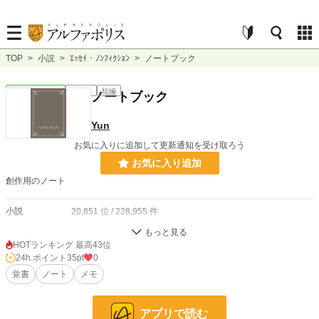
TOP
>
小説
>
ｴｯｾｲ・ﾉﾝﾌｨｸｼｮﾝ
>
ノートブック
ｴｯｾｲ・ﾉﾝﾌｨｸｼｮﾝ
連載中
短編
ノートブック
Yun
お気に入りに追加して更新通知を受け取ろう
お気に入り追加
創作用のノート
小説
20,851 位 / 228,955 件
ｴｯｾｲ・ﾉﾝﾌｨｸｼｮﾝ
306 位 / 8,869 件
HOTランキング 最高43位
24h.ポイント
35pt
0
お気に入り
0
覚書
ノート
メモ
24h.ポイント
35 pt
文字数
187,456
アプリで読む