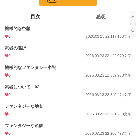
更新日時
2026.05.06 16:57
目次
感想
初回公開日時
2026.03.23 22:11
機械的な空想
週間ポイント
70 pt (40,028 位)
0
2026.03.23 22:11
7,133文字
月間ポイント
246 pt (47,634 位)
武器の選択
年間ポイント
10,841 pt (29,882 位)
0
2026.03.23 22:12
2,079文字
累計ポイント
10,876 pt (93,505 位)
機械的なファンタジー小説
0
2026.03.23 22:13
9,973文字
武器について 02
0
2026.03.23 22:24
5,474文字
ファンタジーな地名
0
2026.03.23 22:26
1,783文字
ファンタジーな名前
0
2026.03.23 22:26
6,483文字