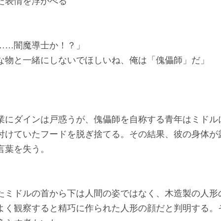
た表情を浮かべる
……闇魔導士か！？」
な物と一緒にしないでほしいね、俺は「傀儡師」だ」
業にダインは戸惑うが、傀儡師を自称する青年はミドル
付けていたフードを脱ぎ捨てる。その結果、彼の身体が
言葉を失う。
たミドルの首から下は人間の姿ではなく、木造製の人形
よく観察すると精巧に作られた人形の顔だと判明する。