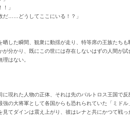
！！」
故だ……どうしてここにいる！？」
を晒した瞬間、観衆に動揺が走り、特等席の王族たちも
かが分かり、既にこの世には存在しないはずの人間が試
無理はない。
前に現れた人物の正体、それは先のバルトロス王国で反
最強の大将軍として各国からも恐れられていた「ミドル
を見てダインは震え上がり、彼はレナと共にかつて戦っ