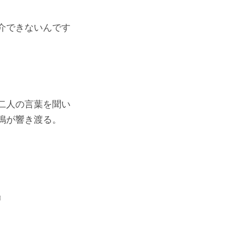
介できないんです
二人の言葉を聞い
鳴が響き渡る。
』