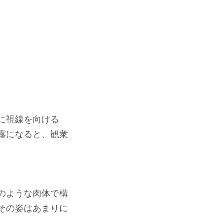
に視線を向ける
露になると、観衆
のような肉体で構
その姿はあまりに