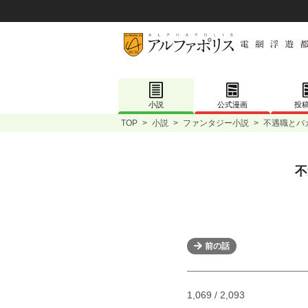
小説
公式漫画
投
TOP
>
小説
>
ファンタジー小説
>
不遇職とバ
不
前の話
1,069 / 2,093