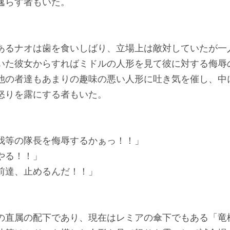
逸らす者もいた。
あるナオは歯を食いしばり、立場上は敵対していたが一
いた彼女からすればミドルの人形を見て彼に対する侮辱
他の者達もあまりの趣味の悪い人形に吐き気を催し、中
怒りを露にする者もいた。
我等の隊長を侮辱するかぁっ！！」
やる！！」
前達、止めるんだ！！」
の直属の配下であり、現在はレミアの傘下でもある「竜