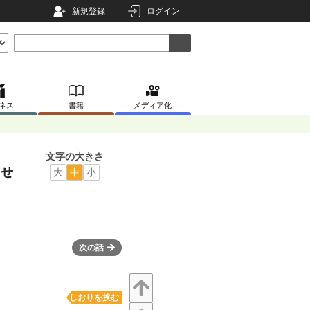
新規登録
ログイン
ネス
書籍
メディア化
文字の大きさ
ませ
大
中
小
次の話
しおりを挟む