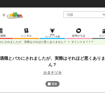
Web
稿漫画
レンタル
絵本ひろば
ビジ
コンテンツ大賞
カにされましたが、実際はそれほど悪くありません？
>
ダインＶＳ？？？
遇職とバカにされましたが、実際はそれほど悪くあり
L
/
U
o
ん？
n
a
m
d
u
カタナヅキ
e
t
d
e
:
1
目次
0
0
.
0
0
%