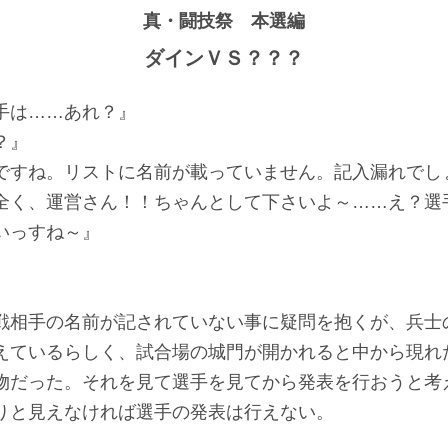
真・闘技祭 本選編
ダインＶＳ？？？
手は……あれ？』
？』
ですね。リストに名前が載っていません。記入漏れでし
全く、運営さん！！ちゃんとして下さいよ～……え？選
いっすね～』
戦相手の名前が記されていない事に疑問を抱くが、兵士
えているらしく、試合場の城門が開かれると中から現れ
物だった。それを見て選手を見てから発表を行おうと考
りと見えなければ選手の発表は行えない。