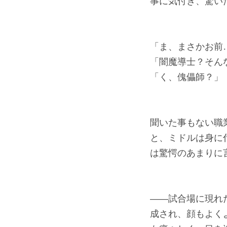
事に気付き、驚い
「ま、まさかお前
「闇魔導士？そん
「く、傀儡師？」
聞いた事もない職
と、ミドルは身に
は驚愕のあまりに
――試合場に現れ
成され、顔もよく