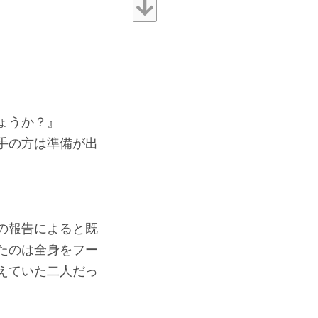
ょうか？』
手の方は準備が出
の報告によると既
たのは全身をフー
えていた二人だっ