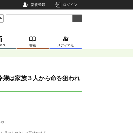
新規登録
ログイン
ネス
書籍
メディア化
令嬢は家族３人から命を狙われ
きや！