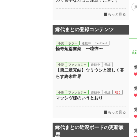
ので苦手な方はご注意ください）
もっと見る
縁代まとの登録コンテンツ
小説
ホラー
連載中
ｼｮｰﾄｼｮｰﾄ
怪奇短篇書架 〜呟怖〜
お
小説
ファンタジー
連載中
長編
【第二章完結】ウミウシと楽しく暮
らす終末世界
小説
ファンタジー
連載中
長編
R15
マッシヴ様のいうとおり
もっと見る
縁代まとの近況ボードの更新履
歴