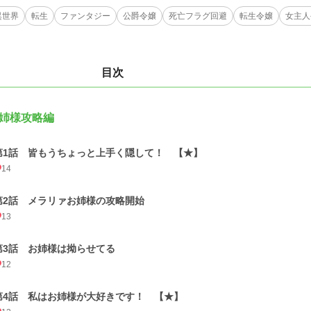
異世界
転生
ファンタジー
公爵令嬢
死亡フラグ回避
転生令嬢
女主人
目次
姉様攻略編
第1話 皆もうちょっと上手く隠して！ 【★】
14
第2話 メラリァお姉様の攻略開始
13
第3話 お姉様は拗らせてる
12
第4話 私はお姉様が大好きです！ 【★】