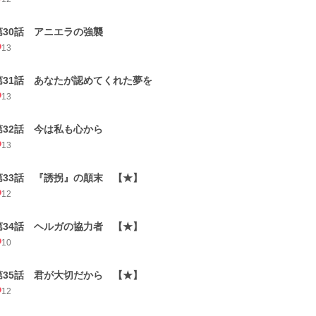
第30話 アニエラの強襲
13
第31話 あなたが認めてくれた夢を
13
第32話 今は私も心から
13
第33話 『誘拐』の顛末 【★】
12
第34話 ヘルガの協力者 【★】
10
第35話 君が大切だから 【★】
12