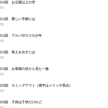
第10話 お父様は上の空
13
第11話 新しい手紙には
13
第12話 アルバボロスの少年
12
第13話 答えを出すには
13
第14話 お母様の目から見た一族
13
第15話 カミングアウト（後半はメリッサ視点）
13
第16話 子供は子供だけれど
13