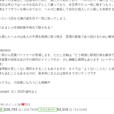
婿養子の父親はじつは復讐のために一族に入り込んでおり、ヘルガが二十歳になっ
祖父は本心ではヘルガを忌み子として嫌っており、社交界デビュー前に殺すつもり
姉はファザコンを拗らせており、ヘルガに嫉妬して自分が成人したら殺しを依頼す
―という話を七歳の誕生日で一気に知ってしまう。
のままじゃ圧倒的集中砲火で殺される！
う感じたヘルガは各人の不満を穏便に取り除き、普通の家族であり続けるために解
tention
二章から恋愛パートナーが登場します。ただし主軸は『どう穏便に殺害計画を解決
家族愛や頑張る女の子の描写がメインですが、少し物騒な展開もあります（レーディ
度）
倫理観が宜しくない選択をすることもありますが、キャラは『よくないことだ』と
落ち込むこともあるものの、基本的に主人公は前向きでポジティブです
カクヨム、小説家になろうにも掲載中
pyright（C）2020-縁代まと
24h.ポイント
0pt
551
228,793
53,319
位 / 228,793件
位 / 53,319件
説
ファンタジー