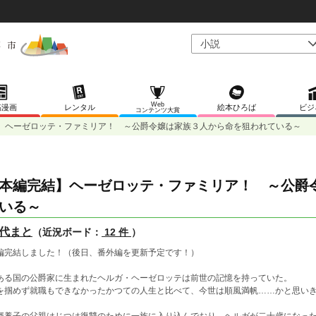
Web
稿漫画
レンタル
絵本ひろば
ビジ
コンテンツ大賞
】ヘーゼロッテ・ファミリア！ ～公爵令嬢は家族３人から命を狙われている～
本編完結】ヘーゼロッテ・ファミリア！ ～公爵
いる～
代まと
（近況ボード：
12 件
）
編完結しました！（後日、番外編を更新予定です！）
ある国の公爵家に生まれたヘルガ・ヘーゼロッテは前世の記憶を持っていた。
を掴めず就職もできなかったかつての人生と比べて、今世は順風満帆……かと思い