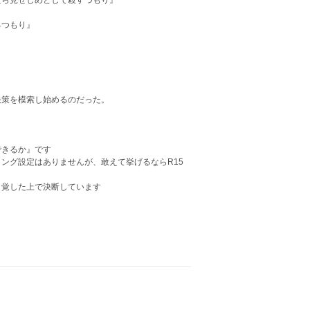
たら見せしめとして殺すつもり』
』
るつもり』
決策を模索し始めるのだった。
できるか』です
ング設定はありませんが、敢えて挙げるならR15
自覚した上で決断しています