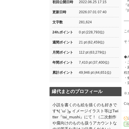
『
初回公開日時
2022.06.25 17:15
『
『
更新日時
2026.07.01 07:40
―
文字数
281,624
こ
24h.ポイント
0 pt (228,793位)
そ
週間ポイント
21 pt (62,459位)
月間ポイント
112 pt (63,279位)
◆At
・
年間ポイント
7,410 pt (37,400位)
・
累計ポイント
49,946 pt (44,651位)
程
・
・
縁代まとのプロフィール
※
Co
小説を書くのも絵を描くのも好きで
す٩( 'ω' )و イメージイラスト等はTwi
tter『tai_mushi』にて！（二次創作
や腐向けのものも扱うアカウントな
小