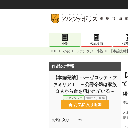
小説
公式漫画
投
TOP
>
小説
>
ファンタジー小説
>
【本編完結
作品の情報
【
【本編完結】ヘーゼロッテ・フ
て
ァミリア！ ～公爵令嬢は家族
３人から命を狙われている～
縁
ファンタジー
連載中
長編
本
お気に入り追加
と
夢
お気に入り
59