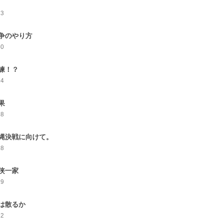
23
争のやり方
30
練！？
24
果
18
縄決戦に向けて。
18
侠一家
19
は散るか
12