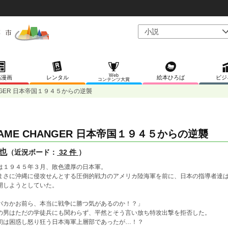
Web
稿漫画
レンタル
絵本ひろば
ビジ
コンテンツ大賞
ANGER 日本帝国１９４５からの逆襲
AME CHANGER 日本帝国１９４５からの逆襲
也
（近況ボード：
32 件
）
は１９４５年３月、敗色濃厚の日本軍。
まさに沖縄に侵攻せんとする圧倒的戦力のアメリカ陸海軍を前に、日本の指導者達
開しようとしていた。
バカかお前ら、本当に戦争に勝つ気があるのか！？」
の男はただの学徒兵にも関わらず、平然とそう言い放ち特攻出撃を拒否した。
初は困惑し怒り狂う日本海軍上層部であったが…！？