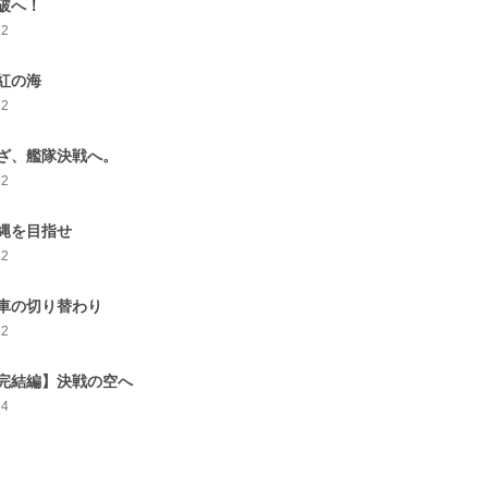
破へ！
12
紅の海
12
ざ、艦隊決戦へ。
12
縄を目指せ
12
車の切り替わり
12
完結編】決戦の空へ
14