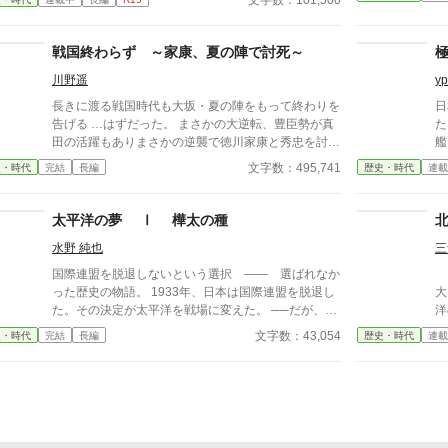
文字数：101,500
男の、重課金架空戦記！？？ 姉妹作 「零戦戦記」
任
「総統戦記」 も、よろしくお願いします。
戦国終わらず ～家康、夏の陣で討死～
川野遥
y
長きに渡る戦国時代も大坂・夏の陣をもって終わりを
日
告げる …はずだった。 まさかの大逆転、豊臣勢が真
た
田の活躍もありまさかの逆襲で徳川家康と秀忠を討ち
艦
果たし、大坂の陣の勝者に。果たして彼らは新たな秩
と
文字数：495,741
史・時代
完結
長編
歴史・時代
連載
序を作ることができるのか？ 敗北した徳川勢も何と
る
か巻き返しを図ろうとするが、徳川に臣従したはずの
大名達が新たな野心を抱き始める。 文治系藩主は頼
太平洋の夢 Ⅰ 樺太の種
りなし？ 暴れん坊藩主がまさかの活躍？ 参考情報一
水野 純也
三
切なし、全てゼロから切り開く戦国ifストーリーが始
まる。 更新は週5～6予定です。 ※ノベルアップ＋と
国際連盟を脱退しないという選択 —— 選ばれなか
1
カクヨムにも掲載しています。
った歴史の物語。 1933年、日本は国際連盟を脱退し
大
た。その決定が太平洋を戦場に変えた。 ──だが、も
洋
し別の選択があったとしたら？ 1881年、明治の春。
法
文字数：43,054
史・時代
完結
長編
歴史・時代
連載
ハワイ国王カラカウアの来日で、伊藤博文が一粒の種
す
を蒔いた。連盟でも同盟でもない、小さな「日布親善
ン
協定」。劇的でないことが本質の、しかし確かな種。
か
史実と小説の比較、創作の裏話や最新情報はnoteで公
ツ
開中！ https://note.com/hal_miz 五十年後、その種が
せた
芽吹こうとしていた。 一九二九年、雨のジュネー
大