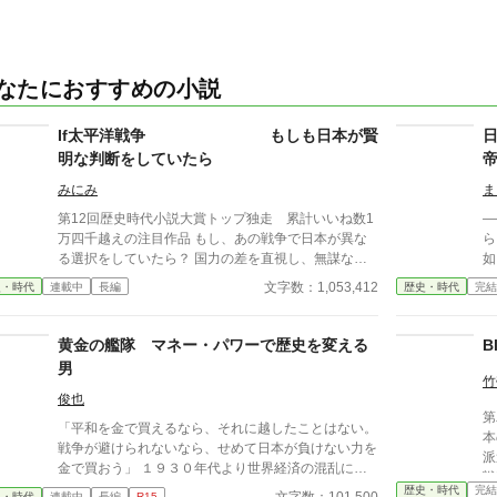
なたにおすすめの小説
If太平洋戦争 もしも日本が賢
明な判断をしていたら
帝
みにみ
ま
第12回歴史時代小説大賞トップ独走 累計いいね数1
―
万四千越えの注目作品 もし、あの戦争で日本が異な
ら。 1941年、戦争の
る選択をしていたら？ 国力の差を直視し、無謀な拡
如
大を避け、戦略と外交で活路を開く。 真珠湾、ミッ
歳
文字数：1,053,412
史・時代
連載中
長編
歴史・時代
完結
ドウェー、ガダルカナル…そして終戦工作 数多の分
し
水嶺で下された「if」の決断。 破滅を回避し、国家存
を
続をかけたもう一つの終戦 そしてそこから繋がる新
に
黄金の艦隊 マネー・パワーで歴史を変える
B
たな近代史を描く超長編大河戦記 不定期更新です
は
男
日
竹
り
俊也
第
リ
「平和を金で買えるなら、それに越したことはない。
本
戦争が避けられないなら、せめて日本が負けない力を
派
金で買おう」 １９３０年代より世界経済の混乱に乗
戦
じて自らの海運会社を急成長、新興財閥を立ち上げた
歴史・時代
完結
な
史・時代
連載中
長編
R15