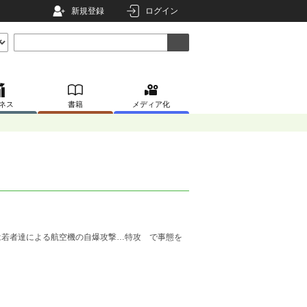
新規登録
ログイン
ネス
書籍
メディア化
は若者達による航空機の自爆攻撃…特攻 で事態を