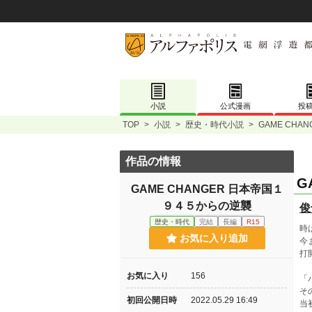
小説
公式漫画
投
TOP
>
小説
>
歴史・時代小説
>
GAME CH
作品の情報
G
GAME CHANGER 日本帝国１
９４５からの逆襲
俊
歴史・時代
完結
長編
R15
時
お気に入り追加
今
打
お気に入り
156
「
そ
初回公開日時
2022.05.29 16:49
当