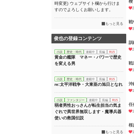
楔
時変更) ウェブサイト欄から行けま
すのでよろしくお願いします。
戦
もっと見る
俊也の登録コンテンツ
訓
小説
歴史・時代
連載中
長編
R15
黄金の艦隊 マネー・パワーで歴史
戦
を変える男
小説
歴史・時代
連載中
長編
R15
沖
re:太平洋戦争・大東亜の旭日となれ
小説
ファンタジー
連載中
長編
R15
任
弱者男性おっさんが転生担当の気ま
ぐれで異世界無双します・魔導兵器
使いの救国伝説
桜
もっと見る