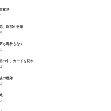
雷奮迅
11
花、刹那の散華
20
躇も容赦もなく
21
望の中、カードを切れ
12
後の艦隊
12
戦
12