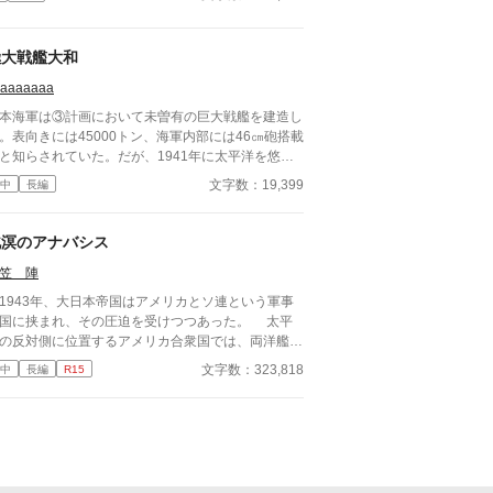
務を遂行し、生き残ることができるのか。
極大戦艦大和
paaaaaaa
本海軍は③計画において未曽有の巨大戦艦を建造し
。表向きには45000トン、海軍内部には46㎝砲搭載
と知らされていた。だが、1941年に太平洋を悠々
航行していたのは、それらの予想を大きく上回
文字数：19,399
中
長編
”極大戦艦”であった…
北溟のアナバシス
笠 陣
943年、大日本帝国はアメリカとソ連という軍事
国に挟まれ、その圧迫を受けつつあった。 太平
の反対側に位置するアメリカ合衆国では、両洋艦隊
に基づく海軍の大拡張計画が実行されていた。
文字数：323,818
中
長編
R15
べての計画艦が竣工すれば、その総計は約130万ト
にもなる。 そしてソビエト連邦は、ヨーロッパ
ら東アジアに一隻の巨艦を回航する。 ソヴィエ
キー・ソユーズ。 ソビエト連邦が初めて就役さ
超弩級戦艦である。 1940年7月に第二次欧州
戦が終結して3年。 収まっていたかに見えた戦火