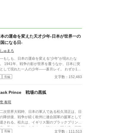
日本の運命を変えた天才少年-日本が世界一の
国になる日-
しゅまろ
―もしも、日本の運命を変える“少年”が現れたな
影が世界を覆うなか、日本に突
として現れた一人の少年――蒼月レイ。 わずか13
の彼は、天才的な頭脳で、戦争そのものを再設計
文字数：152,483
長編
、歴史を変え、英米独ソをも巻き込みながら、日本
敗戦の未来から救い出す。 だがその歩みは、同時
多くの敵を生み、命を狙われることも――。 これ
lack Prince 戦場の黒狐
、一人の少年の手で、世界一の帝国へと昇りつめた
本の物語。 希望と混乱の20世紀を超え、未来に語
壱 有司
継がれる“蒼き伝説”が、いま始まる。 ※アルファポ
二次世界大戦時、日本の軍人である松久清正は、日
ス限定投稿
の降伏後、戦争が続く欧州に連合国軍の援軍として
遣される。松久は、イギリス製のブラックプリンス
車に乗り、各国から集まった訳アリな軍人達と困難
文字数：111,513
長編
任務にあたることになる。はたして彼らは、無事に