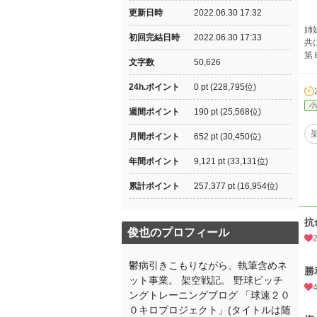
更新日時
2022.06.30 17:32
姉
初回完結日時
2022.06.30 17:33
共
第
文字数
50,626
24h.ポイント
0 pt (228,795位)
小
週間ポイント
190 pt (25,568位)
月間ポイント
652 pt (30,450位)
年間ポイント
9,121 pt (33,131位)
累計ポイント
257,377 pt (16,954位)
抗
俊也のプロフィール
鬱病引きこもりながら、執筆含めネ
勝
ット事業。 架空戦記。 野球ピッチ
ングトレーニングブログ 「球速２０
０キロプロジェクト」(タイトルは随