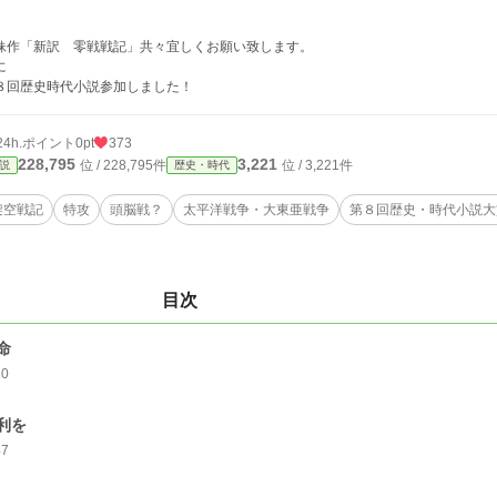
妹作「新訳 零戦戦記」共々宜しくお願い致します。
に
８回歴史時代小説参加しました！
24h.ポイント
0pt
373
228,795
3,221
位 / 228,795件
位 / 3,221件
説
歴史・時代
架空戦記
特攻
頭脳戦？
太平洋戦争・大東亜戦争
第８回歴史・時代小説大
目次
命
20
利を
47