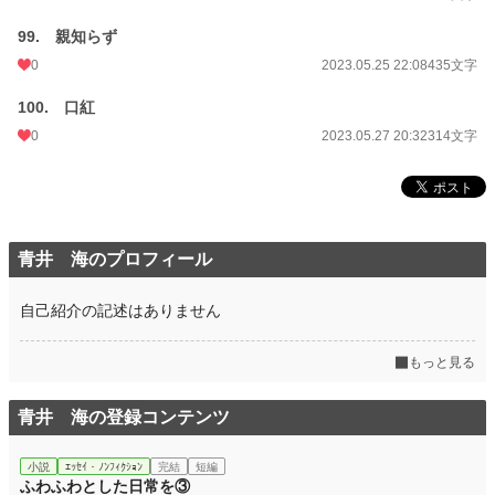
99. 親知らず
0
2023.05.25 22:08
435文字
100. 口紅
0
2023.05.27 20:32
314文字
青井 海のプロフィール
自己紹介の記述はありません
もっと見る
青井 海の登録コンテンツ
小説
ｴｯｾｲ・ﾉﾝﾌｨｸｼｮﾝ
完結
短編
ふわふわとした日常を③