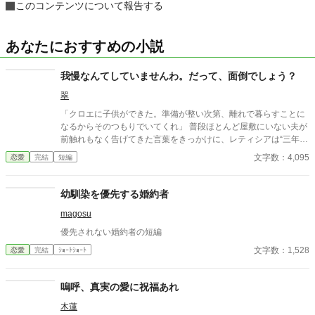
このコンテンツについて報告する
あなたにおすすめの小説
我慢なんてしていませんわ。だって、面倒でしょう？
翠
「クロエに子供ができた。準備が整い次第、離れで暮らすことに
なるからそのつもりでいてくれ」 普段ほとんど屋敷にいない夫が
前触れもなく告げてきた言葉をきっかけに、レティシアは“三年
間”の契約を終わらせることにした。 赤の他人を屋敷に迎えるこ
文字数：4,095
恋愛
完結
短編
とはしない。 不要なものに感情を砕く理由などない。 「だって、
面倒でしょう？」 不誠実な夫も、無意味な結婚も、 この際すべて
切り捨ててしまいましょう。
幼馴染を優先する婚約者
magosu
優先されない婚約者の短編
文字数：1,528
恋愛
完結
ｼｮｰﾄｼｮｰﾄ
嗚呼、真実の愛に祝福あれ
木蓮