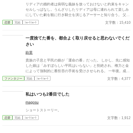
リディアの婚約者は病弱な義妹を放っておけないと約束をキャン
セルしっぱなし。うんざりしたリディアは母に連れられて楽しみ
にしていた劇を観に行き騎士を演じるアーサーと知り合う。 父か
ら条件付きで婚約者との婚約解消の許可をもらったリディアはせ
文字数：15,410
恋愛
完結
ｼｮｰﾄｼｮｰﾄ
っせと劇を観にいってアーサーと仲良くなる。 しかし、婚約者が
義妹を連れて観劇に押しかけて来たことをきっかけに非常識な2
人の暴走に巻き込まれ、アーサーを巻きこんだ喜劇（？）の幕が
一度捨てた番を、都合よく取り戻せると思わないでくだ
上がる――。 推し活していたら恋が叶って脳みそ花畑婚約者たち
さい
もさっくり撃退した、ゆるふわ恋愛劇。
紡里
貴族の子息と平民の娘が「運命の番」だった。 しかし、先に感知
した娘は「みすぼらしい平民はいらない」と拒絶され、権力と金
によって強制的に番拒否の手術を受けさせられる。 一年後。成長
した子息は娘を番だと認識し、今度は「解除しろ」と迫ってき
文字数：4,377
ファンタジー
完結
ｼｮｰﾄｼｮｰﾄ
た。 それを拒んだ娘を、彼は「番の義務違反だ」と裁判に訴え
る。 「拒否なさったのは、そちらです」震えながらも、少女は法
廷で自らの意思を語る。 運命か、尊厳か――下された判決は？
私はいつも2番目でした
magosu
ショートストーリー。
文字数：1,912
恋愛
完結
ｼｮｰﾄｼｮｰﾄ