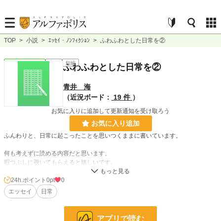
TOP
>
小説
>
ｴｯｾｲ・ﾉﾝﾌｨｸｼｮﾝ
>
ふわふわとした日常を②
ｴｯｾｲ・ﾉﾝﾌｨｸｼｮﾝ
完結
短編
ふわふわとした日常を②
青井 海
（近況ボード：
19 件
）
お気に入りに追加して更新通知を受け取ろう
お気に入り追加
ふんわりと、日常に起こったことを思いつくままに書いています。
何も考えずに読める内容だと思います。
暇つぶしに覗いてもらえると嬉しいです。
また不定期で更新していきますので、よろしくお願いします。
24h.ポイント
0pt
0
エッセイ
日常
100話で一旦完結とさせていただきます。
アプリで読む
小説
228,788 位 / 228,788 件