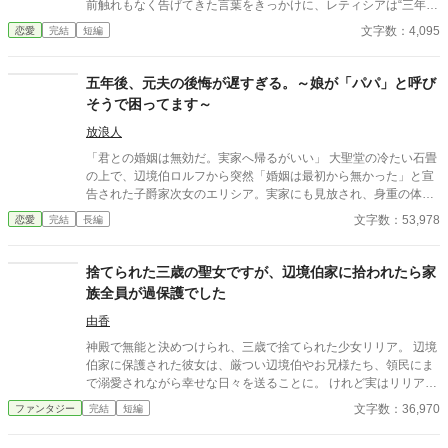
前触れもなく告げてきた言葉をきっかけに、レティシアは“三年
間”の契約を終わらせることにした。 赤の他人を屋敷に迎えるこ
文字数：4,095
恋愛
完結
短編
とはしない。 不要なものに感情を砕く理由などない。 「だって、
面倒でしょう？」 不誠実な夫も、無意味な結婚も、 この際すべて
切り捨ててしまいましょう。
五年後、元夫の後悔が遅すぎる。～娘が「パパ」と呼び
そうで困ってます～
放浪人
「君との婚姻は無効だ。実家へ帰るがいい」 大聖堂の冷たい石畳
の上で、辺境伯ロルフから突然「婚姻は最初から無かった」と宣
告された子爵家次女のエリシア。実家にも見放され、身重の体で
王都の旧市街へ追放された彼女は、絶望のどん底で愛娘クララを
文字数：53,978
恋愛
完結
長編
出産する。 生き抜くために針と糸を握ったエリシアは、持ち前の
技術で不思議な力を持つ「祝布（しゅくふ）」を織り上げる職人
として立ち上がる。施しではなく「仕事」として正当な対価を払
捨てられた三歳の聖女ですが、辺境伯家に拾われたら家
い、決して土足で踏み込んでこない救恤院の監督官リュシアンの
族全員が過保護でした
温かい優しさに触れエリシアは少しずつ人間らしい心と笑顔を取
り戻していった。 しかし五年後。辺境を襲った疫病を救うための
由香
緊急要請を通じ、エリシアは冷酷だった元夫ロルフと再会してし
神殿で無能と決めつけられ、三歳で捨てられた少女リリア。 辺境
まう。しかも隣にいる娘の青い瞳は彼と瓜二つだった。 「すまな
伯家に保護された彼女は、厳つい辺境伯やお兄様たち、領民にま
い。私は父としての責任を果たす」 かつての合理主義の塊だった
で溺愛されながら幸せな日々を送ることに。 けれど実はリリア
元夫は、自らの過ちを深く悔い、家の権益を捨ててでも母子を守
は、数百年に一人現れる伝説級の聖女だった。 これは捨てられた
文字数：36,970
ファンタジー
完結
短編
る「強固な盾」になろうとする。娘のクララもまた、危機から救
幼女聖女が、たくさんの愛に包まれながら成長していく物語。
ってくれた彼を「パパ」と呼び始めてしまい……。 だが、どんな
に後悔されても、どんなに身を挺して守られても、一度完全に壊