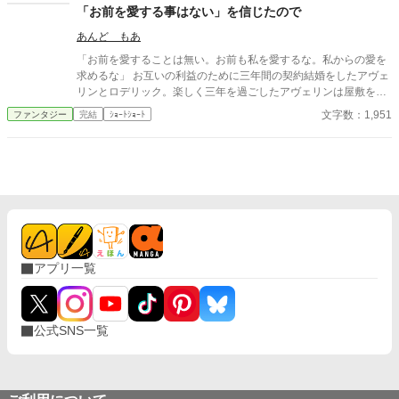
「お前を愛する事はない」を信じたので
された関係が元に戻ることは絶対にない。エリシアが真の伴侶と
して選ぶのは、凍えた心を溶かし、温かい日常を共に歩んでくれ
あんど もあ
たリュシアンただ一人だった。 これは、全てを奪われた一人の女
「お前を愛することは無い。お前も私を愛するな。私からの愛を
性が母として力強く成長し誰にも脅かされることのない「本物の
求めるな」 お互いの利益のために三年間の契約結婚をしたアヴェ
家族」と「静かで確かな幸福」を自分の手で選び取るまでの物
リンとロデリック。楽しく三年を過ごしたアヴェリンは屋敷を出
語。
ていこうとするのだが……。
文字数：1,951
ファンタジー
完結
ｼｮｰﾄｼｮｰﾄ
アプリ一覧
公式SNS一覧