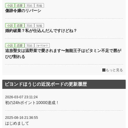
小説
恋愛
完結
長編
傷跡令嬢のリバーシ
小説
恋愛
完結
短編
婚約破棄？私が仕込んだんですけどね？
小説
恋愛
完結
ｼｮｰﾄｼｮｰﾄ
追放聖女は温野菜で愛されます〜無能王子はビタミン不足で唇が
ひび割れる
もっと見る
ビヨンドほうじの近況ボードの更新履歴
2026-03-07 23:11:24
初の24hポイント10000達成！
2025-08-16 21:36:55
はじめまして