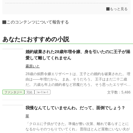
もっと見る
このコンテンツについて報告する
あなたにおすすめの小説
婚約破棄された28歳年増令嬢、身を引いたのに王子が溺
愛して離してくれません
霧原いと
28歳の侯爵令嬢エリザベートは、王子との婚約を破棄された。 理
由は――年増だから。 まあ、そうだろう。 王子はまだ二十二歳
だ。 六歳も年上の婚約者など邪魔だろう。 そう思ったエリザベー
トは、あっさり身を引くことにした。 ところが。 「エリザベー
文字数：5,486
ファンタジー
完結
ｼｮｰﾄｼｮｰﾄ
ト！ 逃げるな！」 なぜか婚約破棄した本人である王子が、全力
で追いかけてくるのである。 「殿下、婚約破棄したのは殿下です
よね？」 「そうだ！」 「ではなぜ追いかけてくるのですか」
我慢なんてしていませんわ。だって、面倒でしょう？
「好きだからだ！」 「最初からそう言ってください！」 婚約破棄
翠
された年増令嬢と、溺愛王子のギャグ気味ラブコメ。
「クロエに子供ができた。準備が整い次第、離れで暮らすことに
なるからそのつもりでいてくれ」 普段ほとんど屋敷にいない夫が