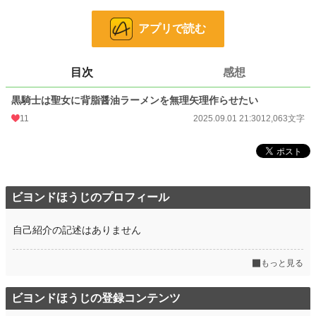
小説
228,875 位 / 228,875 件
アプリで読む
ファンタジー
53,342 位 / 53,342 件
お気に入り
0
目次
感想
24h.ポイント
0 pt
黒騎士は聖女に背脂醤油ラーメンを無理矢理作らせたい
文字数
12,063
11
2025.09.01 21:30
12,063文字
更新日時
2025.09.01 21:30
初回公開日時
2025.09.01 21:30
初回完結日時
2025.09.01 21:30
ビヨンドほうじのプロフィール
週間ポイント
0 pt (228,875 位)
自己紹介の記述はありません
月間ポイント
49 pt (80,865 位)
年間ポイント
1,168 pt (80,578 位)
もっと見る
累計ポイント
1,168 pt (190,204 位)
ビヨンドほうじの登録コンテンツ