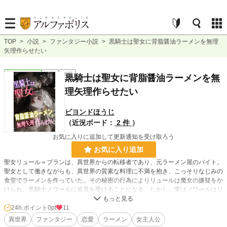
TOP
>
小説
>
ファンタジー小説
>
黒騎士は聖女に背脂醤油ラーメンを無理
矢理作らせたい
ファンタジー
完結
短編
黒騎士は聖女に背脂醤油ラーメンを無
理矢理作らせたい
ビヨンドほうじ
（近況ボード：
2 件
）
お気に入りに追加して更新通知を受け取ろう
お気に入り追加
聖女リュール＝ブランは、異世界からの転移者であり、元ラーメン屋のバイト。
聖女として働きながらも、異世界の質素な料理に不満を抱き、こっそりなじみの
食堂でラーメンを作っていた。その秘密の行為によりリュールは魔女の嫌疑をか
けられ、黒騎士ノワールに追及を受けることになる。しかし、実はノワールはリ
ュールがラーメンを作っていたこと目撃しており、リュールに「背脂チャッチャ
系ラーメン」を作ってもらうために、二人きりになる機会を狙っていたのだっ
24h.ポイント
0pt
11
た……リュールは秘密を守ることを条件にラーメンを作ることを受け入れるが…
異世界
ファンタジー
恋愛
ラーメン
女主人公