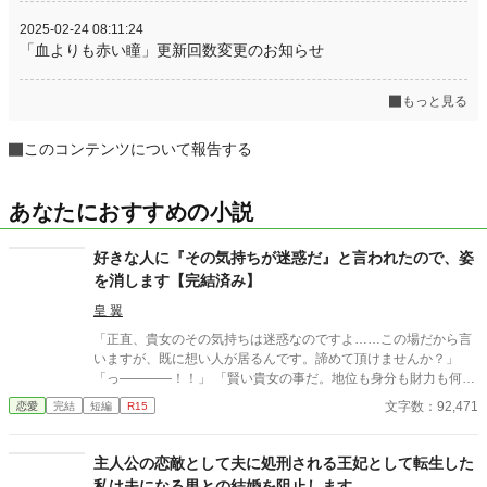
2025-02-24 08:11:24
「血よりも赤い瞳」更新回数変更のお知らせ
もっと見る
このコンテンツについて報告する
あなたにおすすめの小説
好きな人に『その気持ちが迷惑だ』と言われたので、姿
を消します【完結済み】
皇 翼
「正直、貴女のその気持ちは迷惑なのですよ……この場だから言
いますが、既に想い人が居るんです。諦めて頂けませんか？」
「っ――――！！」 「賢い貴女の事だ。地位も身分も財力も何も
かもが貴女にとっては高嶺の花だと元々分かっていたのでしょ
文字数：92,471
恋愛
完結
短編
R15
う？そんな感情を持っているだけ時間が無駄だと思いません
か？」 クロエの気持ちなどお構いなしに、言葉は続けられる。既
に想い人がいる。気持ちが迷惑。諦めろ。時間の無駄。彼は止ま
主人公の恋敵として夫に処刑される王妃として転生した
らず話し続ける。彼が口を開く度に、まるで弾丸のように心を抉
私は夫になる男との結婚を阻止します