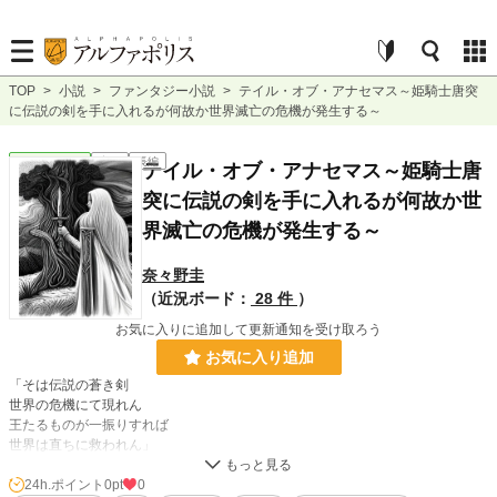
TOP
>
小説
>
ファンタジー小説
>
テイル・オブ・アナセマス～姫騎士唐突
に伝説の剣を手に入れるが何故か世界滅亡の危機が発生する～
ファンタジー
完結
長編
テイル・オブ・アナセマス～姫騎士唐
突に伝説の剣を手に入れるが何故か世
界滅亡の危機が発生する～
奈々野圭
（近況ボード：
28 件
）
お気に入りに追加して更新通知を受け取ろう
お気に入り追加
「そは伝説の蒼き剣
世界の危機にて現れん
王たるものが一振りすれば
世界は直ちに救われん」
グレイセスのハイキルディア大陸にあるラプソディアを治めるソーディアン家の
24h.ポイント
0pt
0