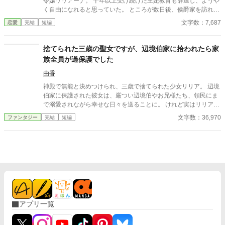
です。
令嬢リリアーナ。 十年以上受け続けた王妃教育も辞退し、ようや
く自由になれると思っていた。 ところが数日後、侯爵家を訪れた
のは国王陛下本人。 「王妃教育を辞退されると困る。私の妃にな
文字数：7,687
恋愛
完結
短編
ってほしい」 努力を踏みにじった王太子はすべてを失い、選ばれ
たのは誠実に生きてきた彼女だった。 これは、年上国王に溺愛さ
れながら、世界一幸せな王妃になるまでの逆転ラブストーリー。
捨てられた三歳の聖女ですが、辺境伯家に拾われたら家
族全員が過保護でした
由香
神殿で無能と決めつけられ、三歳で捨てられた少女リリア。 辺境
伯家に保護された彼女は、厳つい辺境伯やお兄様たち、領民にま
で溺愛されながら幸せな日々を送ることに。 けれど実はリリア
は、数百年に一人現れる伝説級の聖女だった。 これは捨てられた
文字数：36,970
ファンタジー
完結
短編
幼女聖女が、たくさんの愛に包まれながら成長していく物語。
アプリ一覧