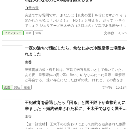
っていった。 ＊＊＊＊＊＊ ・執筆時間空けてしまった間に途中過
程が気に食わなくなったので、設定などを少し変えて改稿してい
白雪の雫
ます。
突然ですが質問です。 あなたは【真実の愛】を信じますか？ そう
聞かれたら私は『いいえ！』『No！』と答える。 だって･･･そう
でしょ？ ジュリアーノ王太子の（名目上の）父親である若かりし
頃の陛下曰く「私と彼女は真実の愛で結ばれている」という何が
文字数：9,325
ファンタジー
完結
短編
何だか訳の分からない理屈で、婚約者だった大臣の姫ではなく平
民の女を妃にしたのよ！？ それだけではない。 何と平民から王妃
になった女は庭師と不倫して不義の子を儲け、その不義の子こと
一夜の過ちで懐妊したら、幼なじみの冷酷皇帝に溺愛さ
ジュリアーノは陛下が側室にも成れない身分の低い女が産んだ息
れました
子のユーリアを後宮に入れて妃のように扱っているのよーーー
っ！！！ 私とジュリアーノの結婚は王太子の後見になって欲しい
由香
と陛下から土下座をされてまで請われたもの。 それなのに･･･ジ
没落貴族の娘・柳月鈴は、宮廷で医官見習いとして働いていた。
ュリアーノは私を後宮の片隅に追いやりユーリアと毎晩「アッ
ある夜、皇帝即位の宴で酒に酔い、幼なじみだった皇帝・李景珩
ー！」をしている。 しかも！ ジュリアーノはユーリアと「アッ
と再会する。 遠い存在になったはずの彼。 けれど、その夜をきっ
ー！」をするにしてもベルフィーネという存在が邪魔という理由
かけに月鈴の運命は大きく動き出す。 冷酷と恐れられる皇帝が、
文字数：15,184
恋愛
完結
短編
だけで、正式な王太子妃である私を車裂きの刑にしやがるの
なぜか彼女だけには甘すぎて――。
よ！！！ マジかーーーっ！！！ 前世は腐女子であるが会社では働
く女性向けの商品開発に携わっていた私は【夢色の恋人達】とい
王妃教育を辞退したら「困る」と国王陛下が直接迎えに
うBLゲームの、悪役と位置づけられている王太子妃のベルフィー
来ました ～婚約破棄された私に、王太子ではなく国王陛
ネに転生していたのよーーーっ！！！ 思い付きで書いたので、ガ
バガバ設定+矛盾がある+ご都合主義。 世界観、建築物や衣装等は
下が求婚してきます〜
由香
古代ギリシャ・ローマ神話、古代バビロニアをベースにしたファ
ンタジー、ベルフィーネの一人称は『私』と書いて『わたくし』
【全一話完結】 王太子の心変わりによって婚約を破棄された侯爵