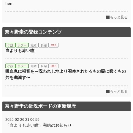
hem
もっと見る
奈々野圭の登録コンテンツ
小説
ホラー
完結
長編
R18
血よりも赤い瞳
小説
ホラー
完結
長編
R15
吸血鬼に福音を～呪われし地より召喚されたるもの闇に蠢くもの
共を殲滅す〜
もっと見る
奈々野圭の近況ボードの更新履歴
2025-02-26 21:06:59
「血よりも赤い瞳」完結のお知らせ