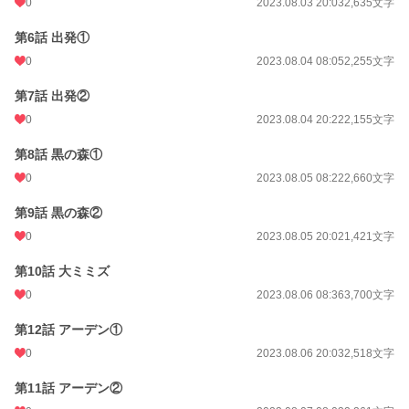
0
2023.08.03 20:03
2,635文字
ファンタジー
53,295 位 / 53,295 件
第6話 出発①
0
2023.08.04 08:05
2,255文字
お気に入り
3
24h.ポイント
0 pt
第7話 出発②
0
2023.08.04 20:22
2,155文字
文字数
146,975
第8話 黒の森①
更新日時
2023.10.03 20:14
0
2023.08.05 08:22
2,660文字
初回公開日時
2023.08.02 16:19
第9話 黒の森②
初回完結日時
2023.10.03 20:14
0
2023.08.05 20:02
1,421文字
週間ポイント
0 pt (228,744 位)
第10話 大ミミズ
月間ポイント
21 pt (99,984 位)
0
2023.08.06 08:36
3,700文字
年間ポイント
70 pt (150,259 位)
第12話 アーデン①
累計ポイント
9,620 pt (98,250 位)
0
2023.08.06 20:03
2,518文字
第11話 アーデン②