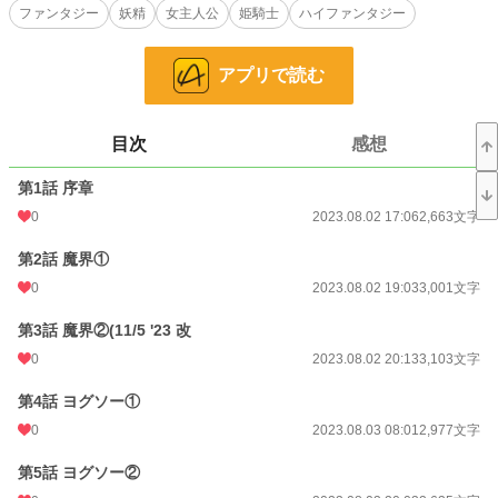
娘エメラーダ。
ファンタジー
妖精
女主人公
姫騎士
ハイファンタジー
彼女は隣国カレドニゥスのブケンツァ家侯爵クラウディオとの結婚を控えてい
た。
アプリで読む
ある日突然、エメラーダは奇怪な植物と怪物が住まう地「アナセマス」に飛ばさ
れてしまう。
共に飛ばされた妖精のロビンと共に、あてもなくさ迷っていたところ、怪物と遭
目次
感想
遇する。怪物との戦闘中に現れたマックスにより気絶させられたエメラーダはヒ
ガンナへと連れていかれる。
第1話 序章
ヒガンナで目を覚ましたエメラーダだったが、そこでなぜか世界を救うというい
われのある「蒼き剣」を手にしていたことに気がつく。
0
2023.08.02 17:06
2,663文字
グレイセスに戻る手がかりを得るために、マックスらと共に図書館のあるアーデ
第2話 魔界①
ンに向かうこととなったエメラーダ。
道中トラブルはあったものの、アーデンにたどり着く。
0
2023.08.02 19:03
3,001文字
図書館にて調べ物をしている最中、アーデンの住民の姿に耐えられなくなったエ
メラーダは正気を失ってしまう。
第3話 魔界②(11/5 '23 改
0
2023.08.02 20:13
3,103文字
気がついたら、ラプソディアにある家に戻っていたエメラーダ。アナセマスでの
出来事は夢だと安堵していたそのとき、窓の外は見覚えのある奇怪な植物に覆わ
第4話 ヨグソー①
れていた……。
0
2023.08.03 08:01
2,977文字
※エブリスタにも掲載しています。
第5話 ヨグソー②
小説
228,744 位 / 228,744 件