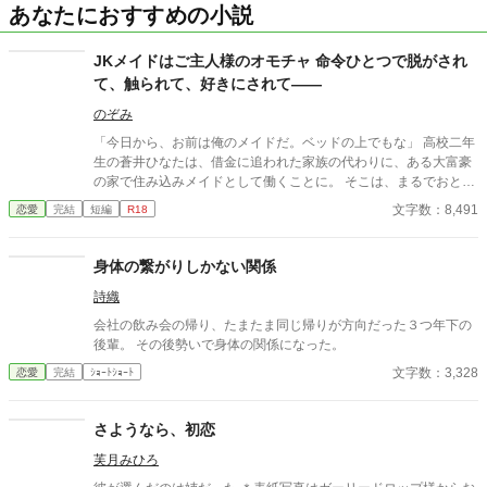
あなたにおすすめの小説
JKメイドはご主人様のオモチャ 命令ひとつで脱がされ
て、触られて、好きにされて――
のぞみ
「今日から、お前は俺のメイドだ。ベッドの上でもな」 高校二年
生の蒼井ひなたは、借金に追われた家族の代わりに、ある大富豪
の家で住み込みメイドとして働くことに。 そこは、まるでおとぎ
話に出てきそうな大きな洋館。 でも、そこで待っていたのは、同
文字数：8,491
恋愛
完結
短編
R18
じ高校に通うちょっと有名な男の子――完璧だけど性格が超ドS
な御曹司、天城 蓮だった。 昼間は生徒会長、夜は…ご主人様？
しかも、彼の命令はちょっと普通じゃない。 「掃除だけじゃダメ
身体の繋がりしかない関係
だろ？ ご主人様の癒しも、メイドの大事な仕事だろ？」 手を握
詩織
られるたび、耳元で囁かれるたび、心臓がバクバクする。 なの
に、ひなたの体はどんどん反応してしまって…。 怒ったり照れた
会社の飲み会の帰り、たまたま同じ帰りが方向だった３つ年下の
りしながらも、次第に蓮に惹かれていくひなた。 だけど、彼には
後輩。 その後勢いで身体の関係になった。
まだ知られていない秘密があって―― 「…ほんとは、ずっと前か
文字数：3,328
恋愛
完結
ｼｮｰﾄｼｮｰﾄ
ら、私…」 ただのメイドなんかじゃ終わりたくない。 恋と欲望が
交差する、ちょっぴり危険な主従ラブストーリー。
さようなら、初恋
芙月みひろ