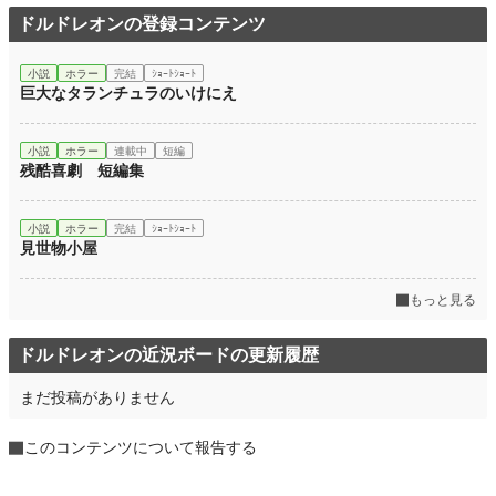
ドルドレオンの登録コンテンツ
小説
ホラー
完結
ｼｮｰﾄｼｮｰﾄ
巨大なタランチュラのいけにえ
小説
ホラー
連載中
短編
残酷喜劇 短編集
小説
ホラー
完結
ｼｮｰﾄｼｮｰﾄ
見世物小屋
もっと見る
ドルドレオンの近況ボードの更新履歴
まだ投稿がありません
このコンテンツについて報告する