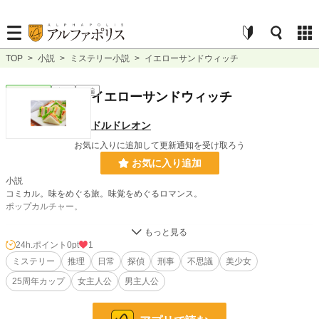
TOP
>
小説
>
ミステリー小説
>
イエローサンドウィッチ
ミステリー
完結
長編
イエローサンドウィッチ
ドルドレオン
お気に入りに追加して更新通知を受け取ろう
お気に入り追加
小説
コミカル。味をめぐる旅。味覚をめぐるロマンス。
ポップカルチャー。
小説
229,045 位 / 229,045 件
24h.ポイント
0pt
1
ミステリー
推理
日常
探偵
刑事
不思議
美少女
ミステリー
5,379 位 / 5,379 件
25周年カップ
女主人公
男主人公
お気に入り
1
24h.ポイント
0 pt