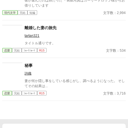
彼が選んだのは姉だった ＊表紙写真はガーリードロップ様からお
借りしています
文字数：2,994
現代文学
完結
短編
離婚した妻の旅先
tartan321
タイトル通りです。
文字数：534
恋愛
完結
ｼｮｰﾄｼｮｰﾄ
R15
秘事
詩織
妻が何か隠し事をしている感じがし、調べるようになった。 そし
てその結果は...
文字数：3,716
恋愛
完結
ｼｮｰﾄｼｮｰﾄ
R15