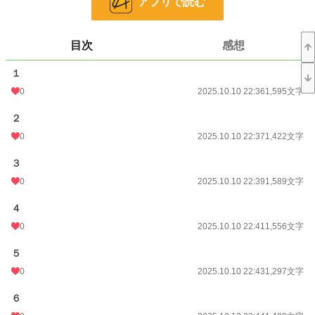
アプリで読む
文字数
29,817
更新日時
2025.10.10 23:35
目次
感想
初回公開日時
2025.10.10 22:36
１
初回完結日時
0
2025.10.10 23:36
2025.10.10 22:36
1,595文字
週間ポイント
0 pt (229,045 位)
２
0
2025.10.10 22:37
1,422文字
月間ポイント
0 pt (229,045 位)
３
年間ポイント
2,063 pt (66,621 位)
0
2025.10.10 22:39
1,589文字
累計ポイント
2,063 pt (164,514 位)
４
0
2025.10.10 22:41
1,556文字
５
0
2025.10.10 22:43
1,297文字
６