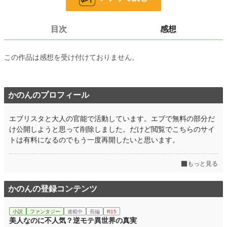
文字数
43,960
更新日時
2019.01.31 08:48
目次
感想
初回公開日時
2016.06.27 15:03
この作品は感想を受け付けておりません。
初回完結日時
2019.02.01 07:30
週間ポイント
21 pt (62,459 位)
月間ポイント
182 pt (53,484 位)
かのんのプロフィール
年間ポイント
3,941 pt (51,203 位)
エブリスタと大人の官能で活動しています。エブで無料の部分だ
け公開しようと思って削除しました。だけど閲覧でこちらのサイ
累計ポイント
100,046 pt (30,439 位)
トは有料になるのでもう一度再開したいと思います。
もっと見る
かのんの登録コンテンツ
小説
ファンタジー
連載中
長編
R15
美人なのに不人気？逆モテ異世界の真実