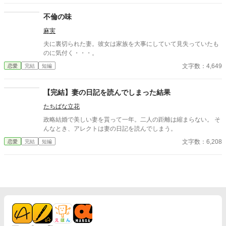
不倫の味
麻実
夫に裏切られた妻。彼女は家族を大事にしていて見失っていたも
のに気付く・・・。
文字数：4,649
恋愛
完結
短編
【完結】妻の日記を読んでしまった結果
たちばな立花
政略結婚で美しい妻を貰って一年。二人の距離は縮まらない。 そ
んなとき、アレクトは妻の日記を読んでしまう。
文字数：6,208
恋愛
完結
短編