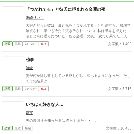
「つかれてる」と彼氏に拒まれる金曜の夜
唯崎りいち
大好きだった彼は、最近私を「つかれてる」と拒絶する。 職場で
無視され、家でも冷たく突き放され、ついに私は限界を迎えた。
涙とともに眠りについた、ある金曜日の夜。 変わり果てた二人の
関係は、予想もしない結末を迎える。
文字数：1,403
恋愛
完結
ｼｮｰﾄｼｮｰﾄ
R15
秘事
詩織
妻が何か隠し事をしている感じがし、調べるようになった。 そし
てその結果は...
文字数：3,716
恋愛
完結
ｼｮｰﾄｼｮｰﾄ
R15
いちばん好きな人…
麻実
夫の裏切りを知った妻は 自分もまた・・・。
文字数：10,436
恋愛
完結
短編