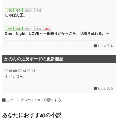
小説
青春
連載中
長編
しゃぼん玉。
小説
恋愛
連載中
短編
R18
One Night LOVE～一夜限りだからこそ、花咲き乱れる。～
もっと見る
かのんの近況ボードの更新履歴
2016-09-20 13:28:14
すいません。
もっと見る
このコンテンツについて報告する
あなたにおすすめの小説