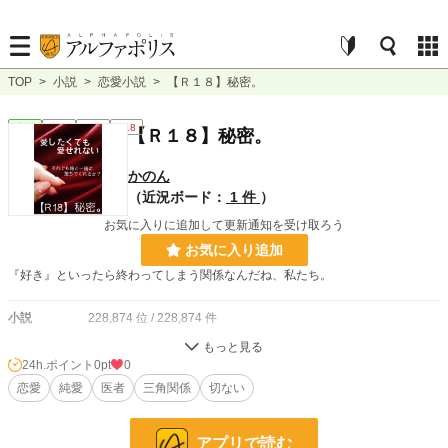
TOP
>
小説
>
恋愛小説
>
【Ｒ１８】秘密。
恋愛
完結
長編
R18
【Ｒ１８】秘密。
かのん
（近況ボード：
1 件
）
お気に入りに追加して更新通知を受け取ろう
お気に入り追加
『好き』といったら終わってしまう関係なんだね、私たち。
小説
228,874 位 / 228,874 件
恋愛
66,382 位 / 66,382 件
24h.ポイント
0pt
0
お気に入り
恋愛
純愛
75
医者
三角関係
切ない
24h.ポイント
0 pt
アプリで読む