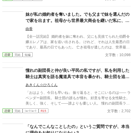
こととなった。お金のない子爵家な上にカタリナのためお金を稼
がなくてはならないため、子供二人を王都で暮らすには無理があ
るとセラフィナだけ残されたのだ。そしてセラフィナが１９歳の
妹が私の婚約者を奪いました。でも父まで妹を選んだの
時、３人が家へ戻ってきた。その理由はカタリナの婚約が上手く
で家を出ます。祖母から世界最大商会を継いだ私に、今
いかず王宮にいずらくなったためだ。やっと家族で暮らせると心
さら帰ってこいと言われても遅すぎます
待ちにしていたセラフィナは帰宅した父に思いがけないことを告
由香
げられる。 「お前はジェラール・モンフォール伯爵と結婚するこ
【全一話完結】 婚約者を妹に奪われ、父にも見捨てられた伯爵令
とになった。すぐに荷物をまとめるんだ。一週間後には結婚式
嬢エレノアは、家を追い出される。 けれど、それは人生最悪の日
だ」 困惑するセラフィナに対して、冷酷にも時間は進み続け、
であり、最高の日でもあった。 亡き祖母が遺したのは、世界最大
結婚生活が始まる。
商会の会頭の座と莫大な財産。 商会を立て直し、世界中から称賛
文字数：10,098
恋愛
完結
短編
される一方で、没落した家族と元婚約者は「戻ってきてほしい」
と泣きついてくるが……。 「あなたたちが捨てたのは、私ではな
く未来です。」 もう二度と、その手は取りません。
憧れの副団長と仲が良い平民の私ですが、私を利用した
騎士は真実を語る魔道具で本音を暴かれ、騎士団を追放
されました
あきくん☆ひろくん
「おはよう、今日も早いね」 振り返ると、そこにいるのは―― ラ
ベンダー副団長。 騎士団の誰もが憧れ、好意を寄せる女性騎士。
美しく、強く、そして――誰よりも優しい人。 憧れの副団長ラベ
ンダー様に仕えることを誇りに、騎士団の治癒所で働く平民の
文字数：2,702
恋愛
完結
ｼｮｰﾄｼｮｰﾄ
R15
私。 そんな私にも、優しく声をかけてくれる騎士との出会いがあ
った。 初めての恋に浮かれ、幸せな日々を過ごしていた――はず
だった。 しかしある日、彼が私に近づいた理由を知ってしまう。
「なんでこんなことしたの」というご質問ですが、本当
それは、副団長に関する情報を得るため――ただ利用されていた
に理由をお知りになりたい？