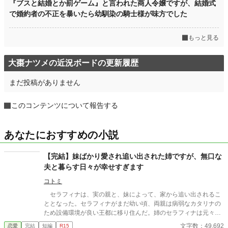
『ブスと結婚とか罰ゲーム』と言われた商人令嬢ですが、結婚式
で婚約者の不正を暴いたら幼馴染の騎士様が味方でした
もっと見る
大棗ナツメの近況ボードの更新履歴
まだ投稿がありません
このコンテンツについて報告する
あなたにおすすめの小説
【完結】妹ばかり愛され追い出された姉ですが、無口な
夫と暮らす日々が幸せすぎます
コトミ
セラフィナは、実の親と、妹によって、家から追い出されるこ
ととなった。セラフィナがまだ幼い頃、両親は病弱なカタリナの
ため設備環境が良い王都に移り住んだ。姉のセラフィナは元々両
親とともに住んでいた田舎に使用人のマーサの二人きりで暮らす
文字数：49,692
恋愛
完結
短編
R15