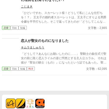
だけだった。 裏切りに打ちのめされた私の前に立ったのは、いつ
も優しかった副団長。 そして騎士団で開かれた“公開の場”で、す
こじまき
べての真実が暴かれる。 これは、利用された平民の少女と、彼女
「ひどいですわ、スカーレット様！どうして私にこんな仕打ち
を守る副団長による断罪の物語
を！？」 王太子の婚約者スカーレットは、王太子にすりよる男爵
令嬢を平手打ちした。そこで返ってきたのが「どうしてこんなこ
とを」という質問である。 わからないなら、丁寧にご説明して差
文字数：2,865
恋愛
完結
短編
し上げるわ。でも、本当に大丈夫かしら。 ――全部説明された
ら、あなた破滅するわよ？ ※小説になろうにも投稿しています
恋人が聖女のものになりました
キムラましゅろう
「どうして？あんなにお願いしたのに……」 聖騎士の叙任式で聖
女の前に跪く恋人ライルの姿に愕然とする主人公ユラル。 それは
彼が『聖女の騎士（もの）』になったという証でもあった。 聖女
が持つその神聖力によって、徐々に聖女の虜となってゆくように
文字数：62,095
恋愛
完結
短編
R15
定められた聖騎士たち。 多くの聖騎士達の妻が、恋人が、婚約者
が自分を省みなくなった相手を想い、ハンカチを涙で濡らしてき
たのだ。 ライルが聖女の騎士になってしまった以上、ユラルもそ
の女性たちの仲間入りをする事となってしまうのか……？ 慢性誤
字脱字病患者が執筆するお話です。 従って誤字脱字が多く見ら
れ、ご自身で脳内変換して頂く必要がございます。予めご了承下
さいませ。 完全ご都合主義、ノーリアリティ、ノークオリティの
お話となります。 菩薩の如き広いお心でお読みくださいませ。 小
説家になろうさんでも投稿します。