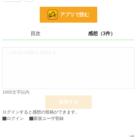
「魔女裁判ってのはな、だいたい偽物だ」
ロイは笑った。
アプリで読む
「復讐、してみるか？」
こうして、魔女の娘とチャラ男錬金術師による――村を地獄に落とす復讐劇が始
まる。
目次
感想（3件）
小説
19,543 位 / 228,623 件
恋愛
8,563 位 / 66,323 件
お気に入り
22
24h.ポイント
35 pt
文字数
11,524
1000文字以内
更新日時
2026.03.17 20:11
送信する
初回公開日時
2026.03.17 20:11
ログインすると感想の投稿ができます。
ログイン
新規ユーザ登録
初回完結日時
2026.03.17 20:11
週間ポイント
91 pt (35,631 位)
3
件