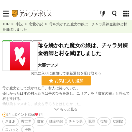
TOP
>
小説
>
恋愛小説
>
母を焼かれた魔女の娘は、チャラ男錬金術師と村
を滅ぼしました
恋愛
完結
短編
R15
母を焼かれた魔女の娘は、チャラ男錬
金術師と村を滅ぼしました
大棗ナツメ
お気に入りに追加して更新通知を受け取ろう
お気に入り追加
母が魔女として焼かれた日、村人は笑っていた。
優しかったはずの村人たちは手のひらを返し、ユリアナを「魔女の娘」と呼んで
石を投げる。
幼馴染トマスすら、彼女を守ろうとはしなかった。
絶望したユリアナが崖から身を投げようとした
24h.ポイント
35pt
74
その時――軽薄そうな男が声をかけてくる。
ざまあ
異世界
魔女
錬金術師
チャラ男
冤罪
復讐
幼馴染
「あっれー？ 死ぬの？」
スカッと
推理
彼の名はロイ。偽物の黄金を作る、ろくでなしの錬金術師。