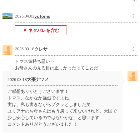
月間ポイント
476 pt (35,657 位)
年間ポイント
9,560 pt (32,181 位)
votoms
︙
2026.04.02
累計ポイント
9,651 pt (98,120 位)
▼ ネタバレを含む
クレサ
︙
2026.03.18
トマス気持ち悪い‥
お母さんの見る目は正しかったってことだ
大棗ナツメ
2026.03.18
ご感想ありがとうございます！
トマス、なかなか強烈ですよね。
実は、私も書きながらゾクッとしました笑
ユリアナのお母さんはもう戻って来ないけれど、天国で
少し安心しているのではないかな、と思います……。
コメントありがとうございました！