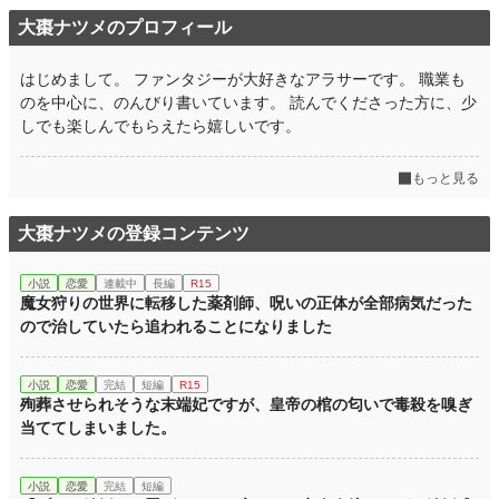
大棗ナツメのプロフィール
はじめまして。 ファンタジーが大好きなアラサーです。 職業も
のを中心に、のんびり書いています。 読んでくださった方に、少
しでも楽しんでもらえたら嬉しいです。
もっと見る
大棗ナツメの登録コンテンツ
小説
恋愛
連載中
長編
R15
魔女狩りの世界に転移した薬剤師、呪いの正体が全部病気だった
ので治していたら追われることになりました
小説
恋愛
完結
短編
R15
殉葬させられそうな末端妃ですが、皇帝の棺の匂いで毒殺を嗅ぎ
当ててしまいました。
小説
恋愛
完結
短編