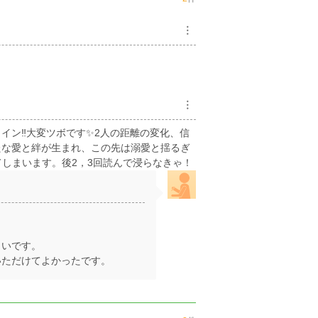
︙
︙
ン‼️大変ツボです✨2人の距離の変化、信
たな愛と絆が生まれ、この先は溺愛と揺るぎ
てしまいます。後2，3回読んで浸らなきゃ！
しいです。
いただけてよかったです。