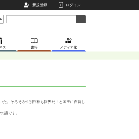
新規登録
ログイン
ネス
書籍
メディア化
ていた。そろそろ性別詐称も限界だ！と国王に自首し
での話です。