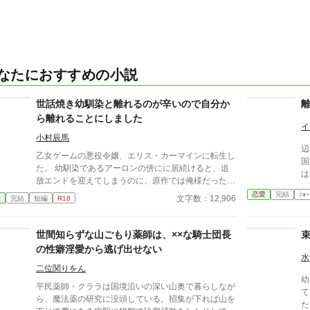
なたにおすすめの小説
世話焼き幼馴染と離れるのが辛いので自分か
ら離れることにしました
イ
小村辰馬
辺
乙女ゲームの悪役令嬢、エリス・カーマインに転生し
国
た。 幼馴染であるアーロンの傍にに居続けると、追
は
放エンドを迎えてしまうのに、原作では俺様だった彼
デ
の世話焼きな一面を開花させてしまい、居心地の良い
恋愛
完結
ｼｮｰ
も
文字数：12,906
愛
完結
短編
R18
彼のそばを離れるのが辛くなってしまう。 ならば彼
願
の代わりに男友達を作ろうと画策するがーー
っ
世間知らずな山ごもり薬師は、××な騎士団長
※
す。 シリアス／ ほのぼの
の性癖淫愛から逃げ出せない
水
前
二位関りをん
以
幼
平民薬師・クララは国境沿いの深い山奥で暮らしなが
て
ら、魔法薬の研究に没頭している。招集が下れば山を
た