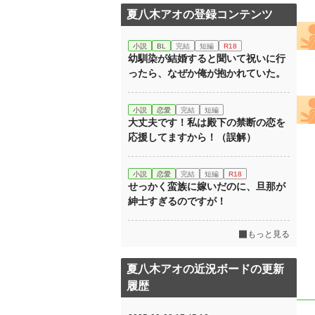
夏八木アオの登録コンテンツ
小説
BL
完結
短編
R18
幼馴染が結婚すると聞いて祝いに行
ったら、なぜか俺が抱かれていた。
小説
恋愛
完結
短編
大丈夫です！私は殿下の禁断の恋を
応援してますから！（誤解）
小説
恋愛
完結
短編
R18
せっかく蛮族に嫁いだのに、旦那が
紳士すぎるのですが！
もっと見る
夏八木アオの近況ボードの更新
履歴