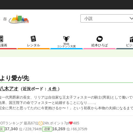
Web
稿漫画
レンタル
絵本ひろば
ビジ
コンテンツ大賞
より愛が先
八木アオ
（近況ボード：
4 件
）
金一代男爵家の長女、リリアは自信家な王太子フォスターの騎士(男装)として働い
結果、国王陛下の命でフォスターと結婚することになり……。
完全に男だと思ってたのに今更抱けるか〜！」という初夜から本物の夫婦になるま
HOTランキング 最高67位
24h.ポイント
7pt
485
37,340
16,269
位 / 228,794件
位 / 66,375件
説
恋愛