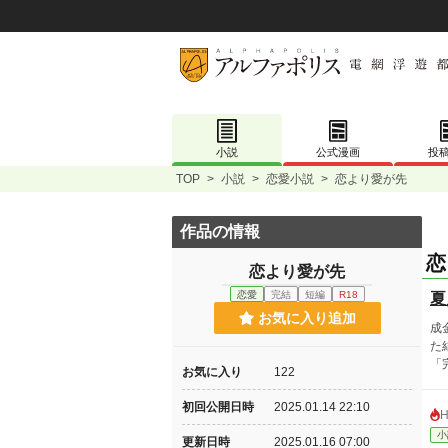
小説
公式漫画
投
TOP
>
小説
>
恋愛小説
>
恋より愛が先
作品の情報
恋
恋より愛が先
恋愛
完結
短編
R18
夏
お気に入り追加
成
た
「
お気に入り
122
初回公開日時
2025.01.14 22:10
小
更新日時
2025.01.16 07:00