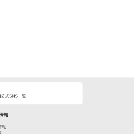
した作品です。 ★他サイトからの転載てす★
公式SNS一覧
情報
情報
報