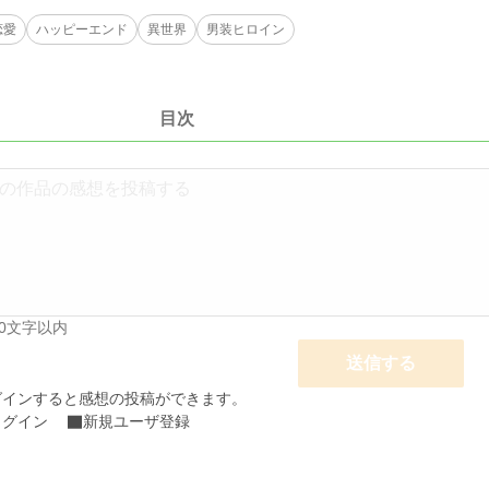
恋愛
ハッピーエンド
異世界
男装ヒロイン
目次
00文字以内
送信する
グインすると感想の投稿ができます。
ログイン
新規ユーザ登録