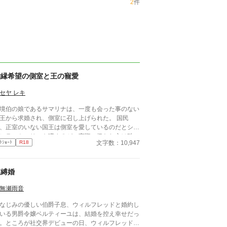
2
件
離縁希望の側室と王の寵愛
セヤ レキ
境伯の娘であるサマリナは、一度も会った事のない
王から求婚され、側室に召し上げられた。 国民
、正室のいない国王は側室を愛しているのだとシン
レラストーリーを噂するが、実際の扱われ方は酷い
文字数：10,947
ﾄｼｮｰﾄ
R18
のである。 いつか離縁してくれるに違いない、と
いながらサマリナは暇な後宮生活を、唯一相手にな
てくれる守護騎士の幼なじみと過ごすのだが──？
束縛婚
ストーリー構成上、ヒーロー以外との絡みありま
 ／幼なじみ ／ヒロインが男
無瀬雨音
／ 一途／ 騎士／ 王／ ハッピーエンド／ ヒーロー
外との絡み
なじみの優しい伯爵子息、ウィルフレッドと婚約し
いる男爵令嬢ベルティーユは、結婚を控え幸せだっ
。ところが社交界デビューの日、ウィルフレッドを