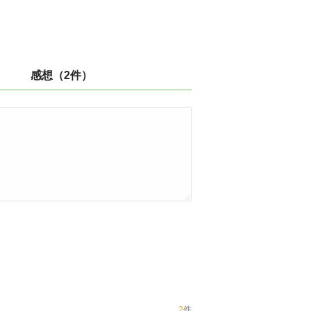
感想（2件）
2
件