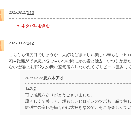
142
2025.03.27
▼ ネタバレを含む
142
2025.03.27
こちらも何度目でしょうか…大好物な凛々しい美しい頼もしいヒロイ
頼→距離ができ思い悩む→いつの間にかの愛と独占、いつしか新
ない信頼の未来⁉️2人の間の空気感を味わいたくてリピート読みし
夏八木アオ
2025.03.28
142様
再び感想をありがとうございました。
凛々しくて美しく、頼もしいヒロインのツボも一緒で嬉
関係性の変化を描くのは大好きなので、そこを楽しんで