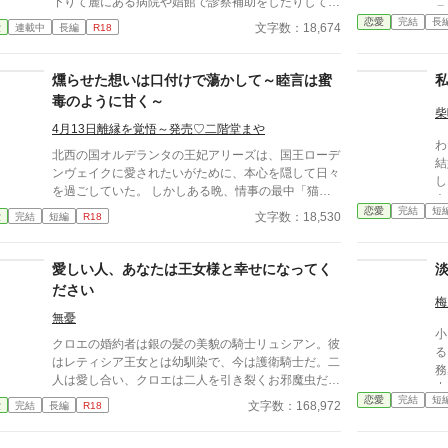
下りて麓にある病院や娼館で診察補助をしたりしてい
ラ
るが、世間知らずなのに変わりはない。 ある日、山
恋愛
完結
長
翌
文字数：18,674
愛
連載中
長編
R18
の中で倒れている男性を発見。彼はなんと騎士団長・
女
レイルドで女嫌いの噂を持つ人物だった。 当然女嫌
乃
いの噂なんて知らないクララは良心に従い彼を助け、
燻らせた想いは口付けで蕩かして～睦言は蜜
治療を施す。 だが、レイルドには隠している秘
毒のように甘く～
密……性癖があった。 ――君の××××、触らせてもら
柴
えないだろうか？
4月13日離縁を覚悟～発売♡二階堂まや
わ
北西の国オルデランタの王妃アリーズは、国王ローデ
結
ンヴェイクに愛されたいがために、本心を隠して日々
し
を過ごしていた。 しかしある晩、情事の最中「猫か
あ
ぶりはいい加減にしろ」と彼に言われてしまう。 夫
恋愛
完結
短
―
文字数：18,530
愛
完結
短編
R18
に嫌われたくないが、自分に自信が持てないため涙す
妻
るアリーズ。だがローデンヴェイクもまた、言いたい
さ
ことを上手く伝えられないもどかしさを密かに抱えて
愛しい人、あなたは王女様と幸せになってく
で
いた。 気持ちを伝え合った二人は、本音しか口にし
ださい
ない、隠し立てをしないという約束を交わし、身体を
梅
重ねるが……？ 「こんな本性どこに隠してたんだ
無憂
小
か」 「構って欲しい人だったなんて、思いませんで
クロエの婚約者は銀の髪の美貌の騎士リュシアン。彼
る
したわ」 さてさて、互いの本性を知った夫婦の行く
はレティシア王女とは幼馴染で、今は護衛騎士だ。二
務
末やいかに。 +ムーンライトノベルズにも掲載してお
人は愛し合い、クロエは二人を引き裂くお邪魔虫だと
力
ります。
噂されている。王女のそばを離れないリュシアンと
恋愛
完結
短
と
文字数：168,972
愛
完結
長編
R18
は、ここ数年、ろくな会話もない。愛されない日々に
まって
疲れたクロエは、婚約を破棄することを決意し、リュ
ト