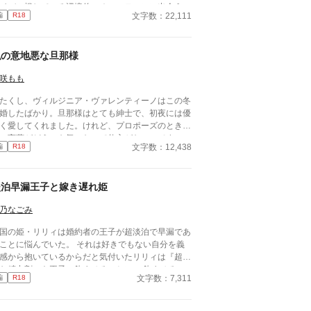
イバル視している辺境伯のオースティンに出会う。
文字数：22,111
編
R18
日ベルティーユの屋敷を訪れたオースティンは、彼
を手に入れようと画策し……。 清白妙様、砂月美
様の「最愛アンソロ」に参加しています。
私の意地悪な旦那様
咲もも
たくし、ヴィルジニア・ヴァレンティーノはこの冬
婚したばかり。旦那様はとても紳士で、初夜には優
く愛してくれました。けれど、プロポーズのときの
の言葉がどうにも気になって仕方がないのです。
文字数：12,438
編
R18
―《嗜虐趣味》って、なんですの？ ※お嬢様な新
が性的嗜好に問題ありのイケメン夫に新年早々色々
れちゃうお話 ※ムーンライトノベルズからの転載
淡泊早漏王子と嫁き遅れ姫
す
乃なごみ
国の姫・リリィは婚約者の王子が超淡泊で早漏であ
ことに悩んでいた。 それは好きでもない自分を義
感から抱いているからだと気付いたリリィは『超強
な精力剤』を王子に飲ませることに。 飲ませるこ
文字数：7,311
編
R18
には成功したものの、思っていたより効果がでてし
……！？ ※この作品は『すなもり共通プロッ
企画』参加作品であり、提供されたプロットで創作