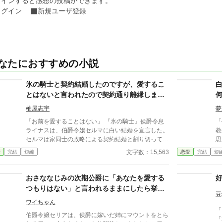
グインすると感想の投稿ができます。
ログイン
新規ユーザ登録
なたにおすすめの小説
氷の騎士と契約結婚したのですが、愛するこ
とはないと言われたので契約通り離縁しま
す！
柚屋志宇
夢
「お前を愛することはない」 『氷の騎士』侯爵令息
「
ライナスは、伯爵令嬢セルマに白い結婚を宣言した。
教
セルマは家同士の政略による契約結婚と割り切ってラ
思った。 あ
イナスの妻となり、二年後の離縁の日を待つ。 しか
符を打
文字数：15,563
愛
完結
短編
恋愛
完結
短
し結婚すると、最初は冷たかったライナスだが次第に
ら
セルマに好意的になる。 だがセルマは離縁の日が待
ない。 だから、
ち遠しい。 ※小説家になろうにも掲載しています。
た
おさななじみの次期公爵に「あなたを愛する
つもりはない」と言われるままにしたら挙動
豆
不審です
ワイちゃん
「
伯爵令嬢セリアは、侯爵に嫁いだ姉にマウントをとら
「