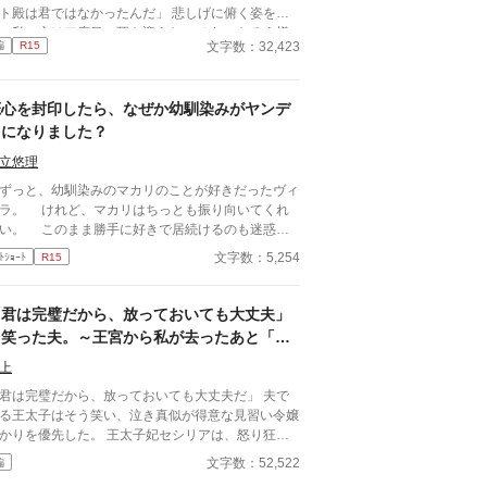
ト殿は君ではなかったんだ」 悲しげに俯く姿を見
、私の心は二度目の死を迎えたのです。 なろう様
文字数：32,423
編
R15
も公開中です。
恋心を封印したら、なぜか幼馴染みがヤンデ
レになりました？
立悠理
っと、幼馴染みのマカリのことが好きだったヴィ
ラ。 けれど、マカリはちっとも振り向いてくれ
い。 このまま勝手に好きで居続けるのも迷惑だ
うと、ヴィオラは育った町をでる。 なんとか、
文字数：5,254
ﾄｼｮｰﾄ
R15
都での仕事も見つけ、新しい生活は順風満帆──か
きや。 なんと、王都だけは死んでもいかな
といっていたマカリが、ヴィオラを追ってき
「君は完璧だから、放っておいても大丈夫」
……。
と笑った夫。～王宮から私が去ったあと「愛
していた」と泣きついても、もう手遅れです
上
～
君は完璧だから、放っておいても大丈夫だ」 夫で
る王太子はそう笑い、泣き真似が得意な見習い令嬢
かりを優先した。 王太子妃セシリアは、怒り狂う
ともなく、静かに心を閉ざす。 「左様でございま
文字数：52,522
編
への期待というノイズを遮断し、離