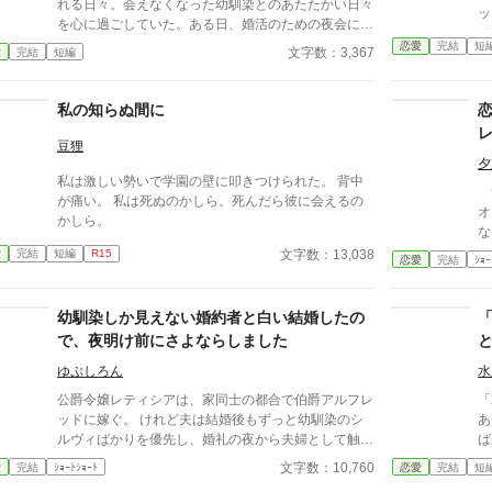
れる日々。会えなくなった幼馴染とのあたたかい日々
ッ
を心に過ごしていた。ある日、婚活のための夜会に参
て
加し、得意のピアノを披露すると、幼馴染と再会し、
恋愛
完結
短
で
文字数：3,367
愛
完結
短編
次の日には公爵の幼馴染に求婚されることに。しか
し、幼馴染には「あなたを愛するつもりはない」と言
われ、相手の提示するルーティーンをただただこなす
私の知らぬ間に
日々が始まり……？
豆狸
夕
私は激しい勢いで学園の壁に叩きつけられた。 背中
ず
が痛い。 私は死ぬのかしら。死んだら彼に会えるの
オ
かしら。
な
ろ
文字数：13,038
愛
完結
短編
R15
恋愛
完結
ｼｮｰ
王
と思い
い
幼馴染しか見えない婚約者と白い結婚したの
て
で、夜明け前にさよならしました
ゆぷしろん
水
公爵令嬢レティシアは、家同士の都合で伯爵アルフレ
「
ッドに嫁ぐ。 けれど夫は結婚後もずっと幼馴染のシ
あ
ルヴィばかりを優先し、婚礼の夜から夫婦として触れ
ば
合おうともしなかった。名ばかりの妻として伯爵家を
こ
文字数：10,760
愛
完結
ｼｮｰﾄｼｮｰﾄ
恋愛
完結
短
支え、領地経営まで立て直しても、彼にとってレティ
すか」 彼女は夫