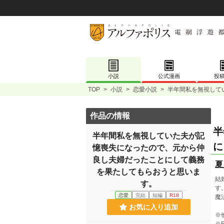
小説
公式漫画
投
TOP
>
小説
>
恋愛小説
>
半年間私を無視して
作品の情報
半
半年間私を無視していた夫が記
に
憶喪失になったので、元から仲
良し夫婦だったことにして義務
夏
を果たしてもらおうと思いま
結
す。
す
恋愛
完結
短編
R18
魔
お気に入り追加
※