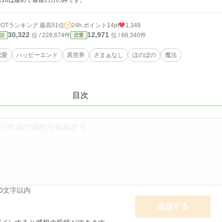
R18は緩めで最後の方のみです。
HOTランキング 最高51位
24h.ポイント
14pt
1,348
30,322
12,971
位 / 228,674件
位 / 66,340件
説
恋愛
恋愛
ハッピーエンド
異世界
ざまぁなし
ほのぼの
魔法
目次
00文字以内
送信する