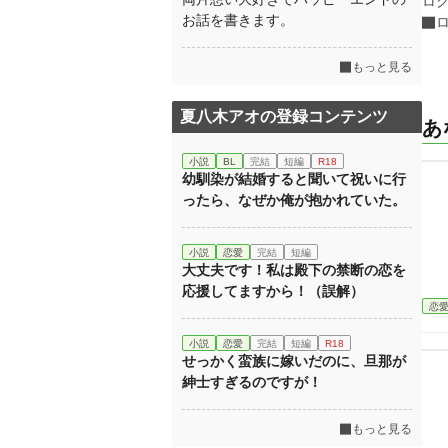
ロ
お話を書きます。
もっと見る
夏八木アオの登録コンテンツ
あ
小説
BL
完結
短編
R18
幼馴染が結婚すると聞いて祝いに行
ったら、なぜか俺が抱かれていた。
小説
恋愛
完結
短編
大丈夫です！私は殿下の禁断の恋を
応援してますから！（誤解）
恋
小説
恋愛
完結
短編
R18
せっかく蛮族に嫁いだのに、旦那が
紳士すぎるのですが！
もっと見る