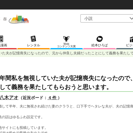
Web
稿漫画
レンタル
絵本ひろば
ビジ
コンテンツ大賞
いた夫が記憶喪失になったので、元から仲良し夫婦だったことにして義務を果たし
年間私を無視していた夫が記憶喪失になったので
して義務を果たしてもらおうと思います。
八木アオ
（近況ボード：
4 件
）
婚して半年、夫に無視され続けた妻のクララと、口下手でヘタレな夫が、夫の記憶
。
法の話はゆるふわ設定です。
他サイトにも投稿しています。