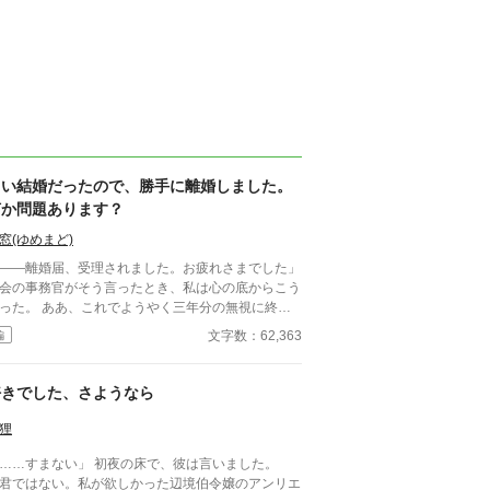
白い結婚だったので、勝手に離婚しました。
何か問題あります？
窓(ゆめまど)
――離婚届、受理されました。お疲れさまでした」
会の事務官がそう言ったとき、私は心の底からこう
あ、これでようやく三年分の無視に終止
てるわ。 王命による“形式結婚”。 夫の顔も知
文字数：62,363
編
ず、手紙もなし、戦地から帰ってきたという噂すら
はい、離婚。勝手に。 白い結婚だっ
ので、勝手に離婚しました。 何か問題あります？
好きでした、さようなら
狸
……すまない」 初夜の床で、彼は言いました。
君ではない。私が欲しかった辺境伯令嬢のアンリエ