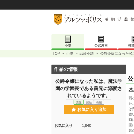
小説
公式漫画
投
TOP
>
小説
>
恋愛小説
>
公爵令嬢になった私
作品の情報
公
公爵令嬢になった私は、魔法学
園の学園長である義兄に溺愛さ
木
れているようです。
弱
恋愛
完結
長編
た
は
お気に入り追加
強
時
園
お気に入り
1,840
妹