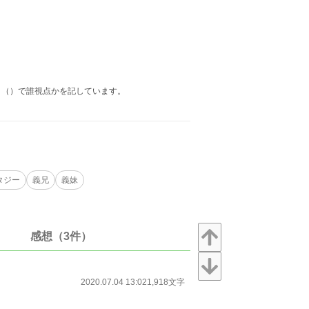
、（）で誰視点かを記しています。
タジー
義兄
義妹
感想（3件）
2020.07.04 13:02
1,918文字