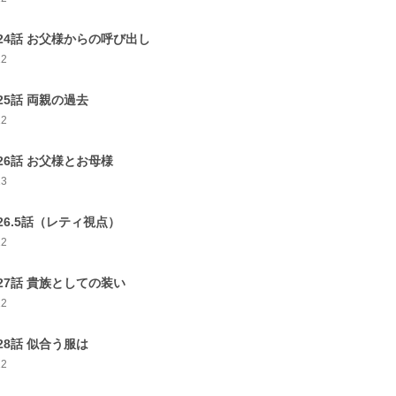
24話 お父様からの呼び出し
12
25話 両親の過去
12
26話 お父様とお母様
13
26.5話（レティ視点）
12
27話 貴族としての装い
12
28話 似合う服は
12