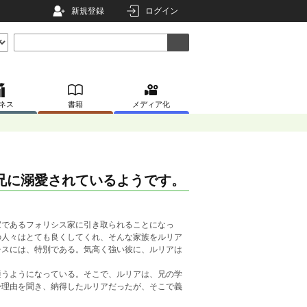
新規登録
ログイン
ネス
書籍
メディア化
兄に溺愛されているようです。
家であるフォリシス家に引き取られることになっ
の人々はとても良くしてくれ、そんな家族をルリア
シスには、特別である。気高く強い彼に、ルリアは
通うようになっている。そこで、ルリアは、兄の学
か理由を聞き、納得したルリアだったが、そこで義