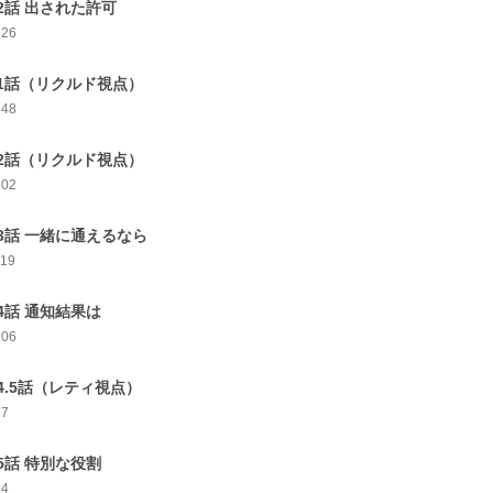
2話 出された許可
126
1話（リクルド視点）
148
2話（リクルド視点）
102
3話 一緒に通えるなら
119
4話 通知結果は
106
4.5話（レティ視点）
97
5話 特別な役割
94