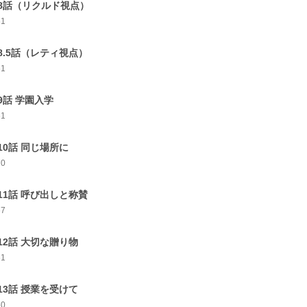
8話（リクルド視点）
61
8.5話（レティ視点）
61
9話 学園入学
61
10話 同じ場所に
70
11話 呼び出しと称賛
67
12話 大切な贈り物
61
13話 授業を受けて
50