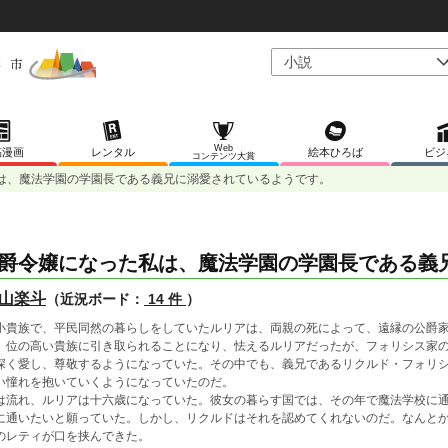
Web
稿漫画
レンタル
絵本ひろば
ビジ
コンテンツ大賞
は、魔法学園の学園長である義兄に溺愛されているようです。
爵令嬢になった私は、魔法学園の学園長である義
山楽斗
（近況ボード：
14 件
）
小貴族で、平民同然の暮らしをしていたルリアは、両親の死によって、遠縁の公爵
。位の高い貴族に引き取られることになり、怯えるルリアだったが、フォリシス家
深く愛し、尊敬するようになっていた。その中でも、義兄であるリクルド・フォリ
い憧れを抱いていくようになっていたのだ。
は流れ、ルリアは十六歳になっていた。彼女の暮らす国では、その年で魔法学校に
に通いたいと願っていた。しかし、リクルドはそれを認めてくれないのだ。なんと
のレティが口を挟んできた。