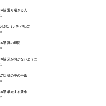
14話 通り過ぎる人
41
14.5話（レティ視点）
40
15話 謎の尋問
40
16話 牙が向かないように
41
17話 机の中の手紙
28
18話 暴走する疑念
22