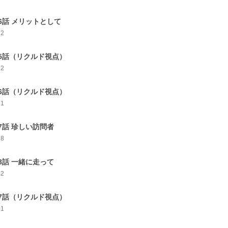
6話 メリットとして
72
5話（リクルド視点）
72
6話（リクルド視点）
71
7話 珍しい訪問者
78
8話 一緒に走って
62
7話（リクルド視点）
61