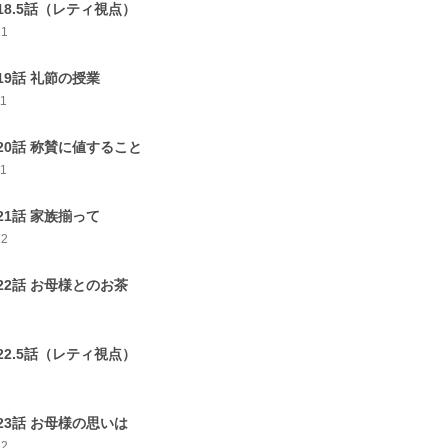
18.5話（レティ視点）
21
19話 礼節の授業
11
20話 称賛に値すること
11
21話 家族揃って
12
22話 お母様とのお茶
3
22.5話（レティ視点）
2
23話 お母様の思いは
12