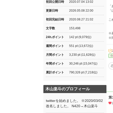
初回公開日時
2020.07.04 13:02
「
更新日時
2026.05.08 22:00
「
初回完結日時
2020.08.27 21:02
こ
文字数
153,498
※
24h.ポイント
142 pt (9,079位)
※
週間ポイント
551 pt (13,672位)
月間ポイント
3,230 pt (11,628位)
小
年間ポイント
30,246 pt (15,047位)
累計ポイント
790,326 pt (7,218位)
木山楽斗のプロフィール
第
twitterを始めました。 ※2020/03/02
改名しました。 N420→木山楽斗