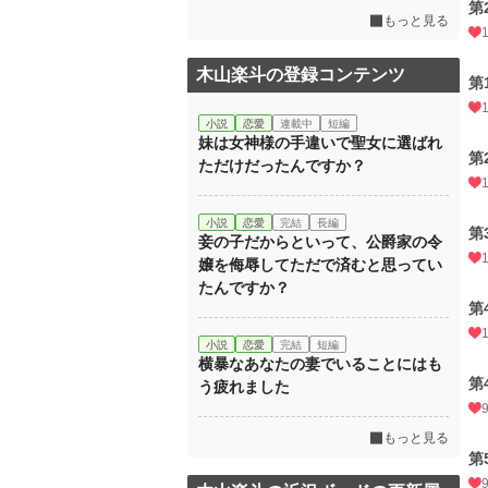
第
もっと見る
木山楽斗の登録コンテンツ
第
小説
恋愛
連載中
短編
妹は女神様の手違いで聖女に選ばれ
第
ただけだったんですか？
小説
恋愛
完結
長編
第
妾の子だからといって、公爵家の令
嬢を侮辱してただで済むと思ってい
たんですか？
第
小説
恋愛
完結
短編
横暴なあなたの妻でいることにはも
第
う疲れました
もっと見る
第