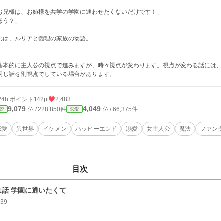
お兄様は、お姉様を共学の学園に通わせたくないだけです！」
ほう？」
れは、ルリアと義理の家族の物語。
基本的に主人公の視点で進みますが、時々視点が変わります。視点が変わる話には
同じ話を別視点でしている場合があります。
24h.ポイント
142pt
2,483
9,079
4,049
位 / 228,850件
位 / 66,375件
説
恋愛
恋愛
異世界
イケメン
ハッピーエンド
溺愛
女主人公
魔法
ファン
目次
1話 学園に通いたくて
139