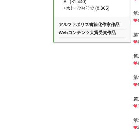
BL (31,440)
ｴｯｾｲ・ﾉﾝﾌｨｸｼｮﾝ (8,865)
第
アルファポリス書籍化作家作品
Webコンテンツ大賞受賞作品
第
第
第
第
第