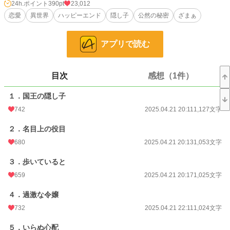
その者達は、メルフィナを一介の使用人として考えて、彼らなりの扱い方をし
24h.ポイント
390pt
23,012
た。
恋愛
異世界
ハッピーエンド
隠し子
公然の秘密
ざまぁ
それは許されるものではなかった。知らぬうちに王家に牙を向けた者達は、その
行為の報いを受けることになったのだ。
アプリで読む
小説
3,439 位 / 228,657 件
恋愛
1,829 位 / 66,335 件
目次
感想（1件）
お気に入り
1,295
１．国王の隠し子
24h.ポイント
390 pt
742
2025.04.21 20:11
1,127文字
文字数
44,397
２．名目上の役目
680
2025.04.21 20:13
1,053文字
更新日時
2025.05.07 22:00
初回公開日時
３．歩いていると
2025.04.21 20:11
659
2025.04.21 20:17
1,025文字
初回完結日時
2025.05.07 22:00
４．過激な令嬢
週間ポイント
1,148 pt (8,058 位)
732
2025.04.21 22:11
1,024文字
月間ポイント
3,703 pt (10,550 位)
５．いらぬ心配