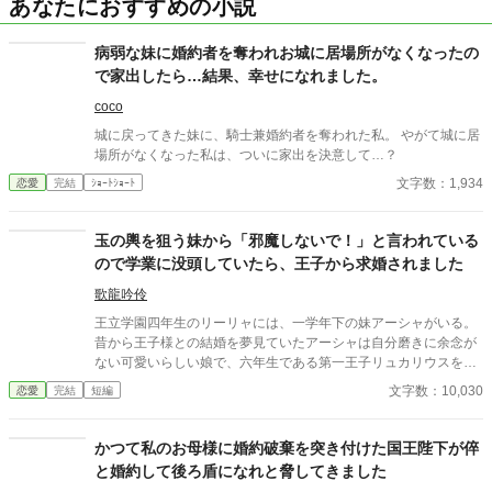
あなたにおすすめの小説
病弱な妹に婚約者を奪われお城に居場所がなくなったの
で家出したら…結果、幸せになれました。
coco
城に戻ってきた妹に、騎士兼婚約者を奪われた私。 やがて城に居
場所がなくなった私は、ついに家出を決意して…？
文字数：1,934
恋愛
完結
ｼｮｰﾄｼｮｰﾄ
玉の輿を狙う妹から「邪魔しないで！」と言われている
ので学業に没頭していたら、王子から求婚されました
歌龍吟伶
王立学園四年生のリーリャには、一学年下の妹アーシャがいる。
昔から王子様との結婚を夢見ていたアーシャは自分磨きに余念が
ない可愛いらしい娘で、六年生である第一王子リュカリウスを狙
っているらしい。 入学当時から、「私が王子と結婚するんだから
文字数：10,030
恋愛
完結
短編
ね！お姉ちゃんは邪魔しないで！」と言われていたリーリャは学
業に専念していた。 その甲斐あってか学年首位となったある日。
「君のことが好きだから」…まさかの告白！
かつて私のお母様に婚約破棄を突き付けた国王陛下が倅
と婚約して後ろ盾になれと脅してきました