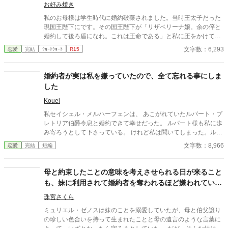
お好み焼き
私のお母様は学生時代に婚約破棄されました。当時王太子だった
現国王陛下にです。その国王陛下が「リザベリーナ嬢。余の倅と
婚約して後ろ盾になれ。これは王命である」と私に圧をかけてき
ました。
文字数：6,293
恋愛
完結
ｼｮｰﾄｼｮｰﾄ
R15
婚約者が実は私を嫌っていたので、全て忘れる事にしま
した
Kouei
私セイシェル・メルハーフェンは、 あこがれていたルパート・プ
レトリア伯爵令息と婚約できて幸せだった。 ルパート様も私に歩
み寄ろうとして下さっている。 けれど私は聞いてしまった。ルパ
ート様の本音を。 『我慢するしかない』 『彼女といると疲れる』
文字数：8,966
恋愛
完結
短編
私はルパート様に嫌われていたの？ 本当は厭わしく思っていた
の？ だから私は決めました。 あなたを忘れようと… ※この作品
は、他投稿サイトにも公開しています。
母と約束したことの意味を考えさせられる日が来ること
も、妹に利用されて婚約者を奪われるほど嫌われていた
ことも、私はわかっていなかったようです
珠宮さくら
ミュリエル・ゼノスは妹のことを溺愛していたが、母と伯父譲り
の珍しい色合いを持って生まれたことと母の遺言のような言葉に