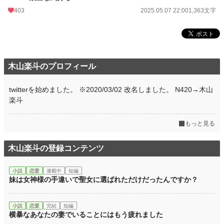
403
2025.05.07 22:00
1,363文字
木山楽斗のプロフィール
twitterを始めました。 ※2020/03/02 改名しました。 N420→木山
楽斗
もっと見る
木山楽斗の登録コンテンツ
小説
恋愛
連載中
短編
妹は女神様の手違いで聖女に選ばれただけだったんですか？
小説
恋愛
完結
短編
横暴なあなたの妻でいることにはもう疲れました