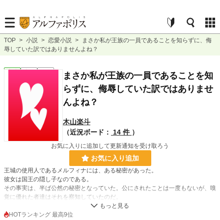
TOP
>
小説
>
恋愛小説
>
まさか私が王族の一員であることを知らずに、侮
辱していた訳ではありませんよね？
恋愛
完結
短編
まさか私が王族の一員であることを知
らずに、侮辱していた訳ではありませ
んよね？
木山楽斗
（近況ボード：
14 件
）
お気に入りに追加して更新通知を受け取ろう
お気に入り追加
王城の使用人であるメルフィナには、ある秘密があった。
彼女は国王の隠し子なのである。
その事実は、半ば公然の秘密となっていた。公にされたことは一度もないが、嗅
覚に優れた者達はそれを察知していたのだ。
しかし中には、そうではない者達もいた。
HOTランキング 最高9位