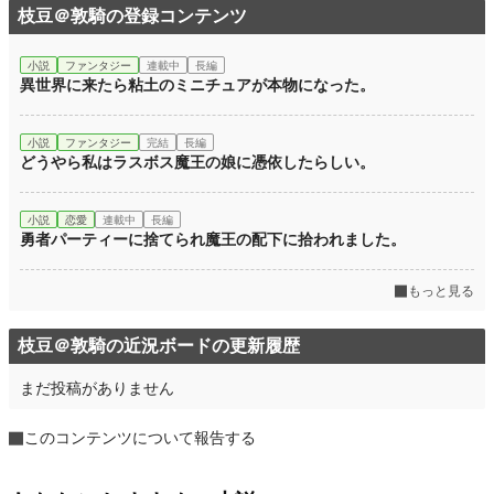
枝豆＠敦騎の登録コンテンツ
小説
ファンタジー
連載中
長編
異世界に来たら粘土のミニチュアが本物になった。
小説
ファンタジー
完結
長編
どうやら私はラスボス魔王の娘に憑依したらしい。
小説
恋愛
連載中
長編
勇者パーティーに捨てられ魔王の配下に拾われました。
もっと見る
枝豆＠敦騎の近況ボードの更新履歴
まだ投稿がありません
このコンテンツについて報告する