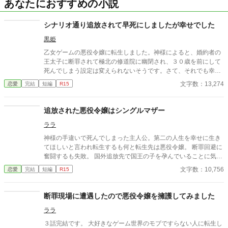
あなたにおすすめの小説
シナリオ通り追放されて早死にしましたが幸せでした
黒姫
乙女ゲームの悪役令嬢に転生しました。神様によると、婚約者の
王太子に断罪されて極北の修道院に幽閉され、３０歳を前にして
死んでしまう設定は変えられないそうです。さて、それでも幸せ
になるにはどうしたら良いでしょうか？（２/１６ 完結。カテゴ
文字数：13,274
恋愛
完結
短編
R15
リーを恋愛に変更しました。）
追放された悪役令嬢はシングルマザー
ララ
神様の手違いで死んでしまった主人公。第二の人生を幸せに生き
てほしいと言われ転生するも何と転生先は悪役令嬢。 断罪回避に
奮闘するも失敗。 国外追放先で国王の子を孕んでいることに気が
つく。 この子は私の子よ！守ってみせるわ。 1人、子を育てる決
文字数：10,756
恋愛
完結
短編
R15
心をする。 そんな彼女を暖かく見守る人たち。彼女を愛するも
の。 さまざまな思惑が蠢く中彼女の掴み取る未来はいかに‥‥ ー
ーーー 完結確約 9話完結です。 短編のくくりですが１００００
断罪現場に遭遇したので悪役令嬢を擁護してみました
字ちょっとで少し短いです。
ララ
３話完結です。 大好きなゲーム世界のモブですらない人に転生し