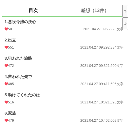
小説
12,048 位 / 228,851 件
目次
感想（13件）
恋愛
5,369 位 / 66,374 件
1.悪役令嬢の決心
お気に入り
2,316
501
2021.04.27 09:22
923文字
24h.ポイント
85 pt
2.出立
文字数
69,672
551
2021.04.27 09:29
2,334文字
更新日時
2021.05.10 09:57
3.狙われた旅路
初回公開日時
2021.04.27 09:22
472
2021.04.27 09:32
1,500文字
初回完結日時
2021.04.27 15:38
4.救われた先で
週間ポイント
622 pt (12,589 位)
485
2021.04.27 09:41
1,606文字
月間ポイント
8,246 pt (5,332 位)
5.助けてくれたのは
516
2021.04.27 10:02
1,590文字
年間ポイント
171,529 pt (3,667 位)
6.家族
累計ポイント
846,442 pt (6,789 位)
479
2021.04.27 10:40
2,002文字