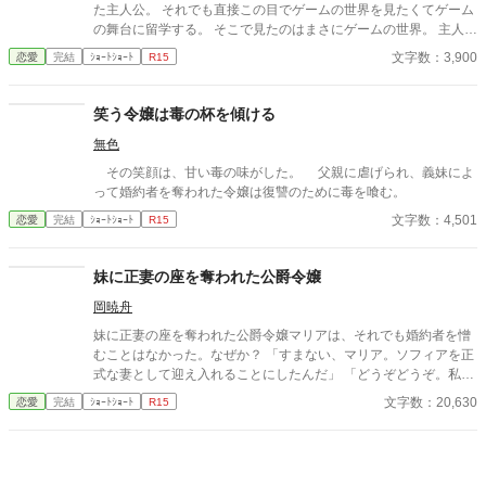
た主人公。 それでも直接この目でゲームの世界を見たくてゲーム
の舞台に留学する。 そこで見たのはまさにゲームの世界。 主人公
も攻略対象も悪役令嬢も揃っている。 そしてゲームは終盤へ。 最
文字数：3,900
恋愛
完結
ｼｮｰﾄｼｮｰﾄ
R15
後のイベントといえば断罪。 悪役令嬢が断罪されてハッピーエン
ド。 でもおかしいじゃない？ このゲームは悪役令嬢が大したこと
もしていないのに断罪されてしまう。 ゲームとしてなら多少無理
笑う令嬢は毒の杯を傾ける
のある設定でも楽しめたけど現実でもこうなるとねぇ。 納得いか
無色
ない。 それなら私が悪役令嬢を擁護してもいいかしら？
その笑顔は、甘い毒の味がした。 父親に虐げられ、義妹によ
って婚約者を奪われた令嬢は復讐のために毒を喰む。
文字数：4,501
恋愛
完結
ｼｮｰﾄｼｮｰﾄ
R15
妹に正妻の座を奪われた公爵令嬢
岡暁舟
妹に正妻の座を奪われた公爵令嬢マリアは、それでも婚約者を憎
むことはなかった。なぜか？ 「すまない、マリア。ソフィアを正
式な妻として迎え入れることにしたんだ」 「どうぞどうぞ。私は
何も気にしませんから……」 マリアは妹のソフィアを祝福した。
文字数：20,630
恋愛
完結
ｼｮｰﾄｼｮｰﾄ
R15
だが当然、不気味な未来の陰が少しずつ歩み寄っていた。