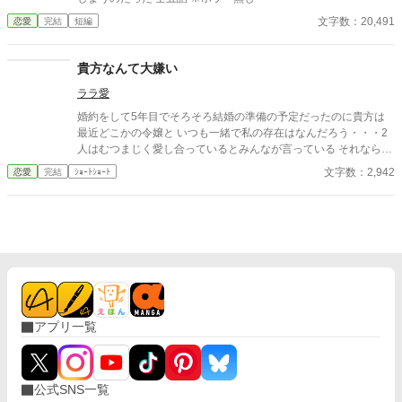
文字数：20,491
恋愛
完結
短編
貴方なんて大嫌い
ララ愛
婚約をして5年目でそろそろ結婚の準備の予定だったのに貴方は
最近どこかの令嬢と いつも一緒で私の存在はなんだろう・・・2
人はむつまじく愛し合っているとみんなが言っている それなら私
はもういいです・・・貴方なんて大嫌い
文字数：2,942
恋愛
完結
ｼｮｰﾄｼｮｰﾄ
アプリ一覧
公式SNS一覧