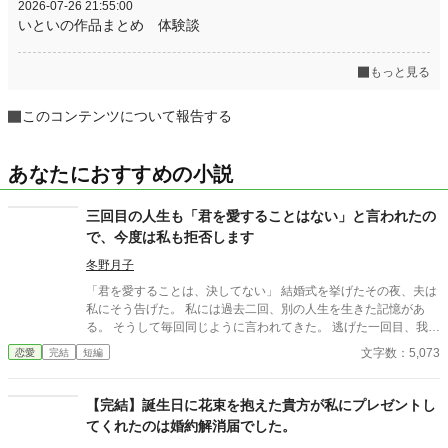
2026-07-26 21:55:00
いといの作品まとめ 体験談
もっと見る
このコンテンツについて報告する
あなたにおすすめの小説
三回目の人生も「君を愛することはない」と言われたの
で、今度は私も拒否します
冬野月子
「君を愛することは、決してない」 結婚式を挙げたその夜、夫は
私にそう告げた。 私には過去二回、別の人生を生きた記憶があ
る。 そうして毎回同じように言われてきた。 逃げた一回目、我慢
した二回目。いずれも上手くいかなかった。 だから今回は。
文字数：5,073
恋愛
完結
短編
【完結】誕生日に花束を抱えた貴方が私にプレゼントし
てくれたのは婚約解消届でした。