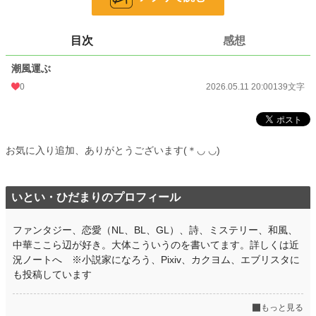
文字数
139
更新日時
2026.05.11 20:00
目次
感想
初回公開日時
2026.05.11 20:00
潮風運ぶ
初回完結日時
2026.05.11 20:00
0
2026.05.11 20:00
139文字
週間ポイント
0 pt (228,589 位)
月間ポイント
0 pt (228,589 位)
お気に入り追加、ありがとうございます(＊◡ ◡)
年間ポイント
942 pt (86,062 位)
累計ポイント
942 pt (198,683 位)
いとい・ひだまりのプロフィール
ファンタジー、恋愛（NL、BL、GL）、詩、ミステリー、和風、
中華ここら辺が好き。大体こういうのを書いてます。詳しくは近
況ノートへ ※小説家になろう、Pixiv、カクヨム、エブリスタに
も投稿しています
もっと見る