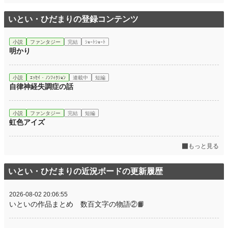
いとい・ひだまりの登録コンテンツ
小説
ファンタジー
完結
ｼｮｰﾄｼｮｰﾄ
明かり
小説
ｴｯｾｲ・ﾉﾝﾌｨｸｼｮﾝ
連載中
短編
自律神経失調症の話
小説
ファンタジー
完結
短編
虹色アイズ
もっと見る
いとい・ひだまりの近況ボードの更新履歴
2026-08-02 20:06:55
いといの作品まとめ 数百文字の物語②📙