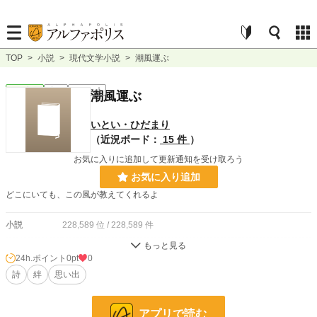
TOP
>
小説
>
現代文学小説
>
潮風運ぶ
現代文学
完結
ｼｮｰﾄｼｮｰﾄ
潮風運ぶ
いとい・ひだまり
（近況ボード：
15 件
）
お気に入りに追加して更新通知を受け取ろう
お気に入り追加
どこにいても、この風が教えてくれるよ
小説
228,589 位 / 228,589 件
現代文学
9,598 位 / 9,598 件
24h.ポイント
0pt
0
お気に入り
詩
絆
思い出
1
24h.ポイント
0 pt
アプリで読む