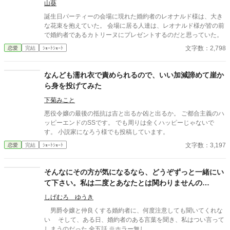
山葵
誕生日パーティーの会場に現れた婚約者のレオナルド様は、大き
な花束を抱えていた。 会場に居る人達は、レオナルド様が皆の前
で婚約者であるカトリーヌにプレゼントするのだと思っていた。
文字数：2,798
恋愛
完結
ｼｮｰﾄｼｮｰﾄ
なんども濡れ衣で責められるので、いい加減諦めて崖か
ら身を投げてみた
下菊みこと
悪役令嬢の最後の抵抗は吉と出るか凶と出るか。 ご都合主義のハ
ッピーエンドのSSです。 でも周りは全くハッピーじゃないで
す。 小説家になろう様でも投稿しています。
文字数：3,197
恋愛
完結
ｼｮｰﾄｼｮｰﾄ
そんなにその方が気になるなら、どうぞずっと一緒にい
て下さい。私は二度とあなたとは関わりませんの
で……。
しげむろ ゆうき
男爵令嬢と仲良くする婚約者に、何度注意しても聞いてくれな
い そして、ある日、婚約者のある言葉を聞き、私はつい言って
しまうのだった 全五話 ※ホラー無し