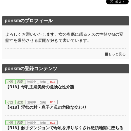
ponkitiのプロフィール
よろしくお願いいたします。女の奥底に眠るメスの性欲やMの変
態性を爆発させる展開が好きで書いています。
もっと見る
ponkitiの登録コンテンツ
小説
恋愛
連載中
短編
R18
【R18】母乳主婦美緒の危険な性介護
小説
恋愛
連載中
短編
R18
【R18】淫欲の村・息子と母の危険な交わり
小説
恋愛
連載中
短編
R18
【R18】触手ダンジョンで母乳を搾り尽くされ絶頂地獄に堕ちる