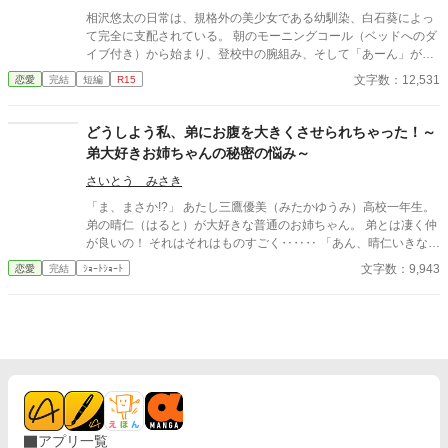
相沢悠太の日常は、規格外の美少女である幼馴染、白石葵によっ
て完全に支配されている。 朝のモーニングコール（ベッドへのダ
イブ付き）から始まり、登校中の腕組み、そして「あーん」が義
務付けられた手作り弁当。誰もが羨むラブラブっぷりだが、悠太
文字数：12,531
恋愛
完結
短編
R15
はこれを「家族愛」だと頑なに誤解（無視）している。 「ゆーた
は私の運命の相手なんだもん！」と、葵のデレデレは今日も過剰
の一途。周囲の冷やかしや、葵を狙う男子生徒のプレッシャーが
どうしよう私、弟にお腹を大きくさせられちゃった！～
高まる中、悠太の**「幼馴染フィルター」**はついに限界を迎え
弟大好きお姉ちゃんの秘密の悩み～
る。 この溺愛っぷり、いつまで「家族」で通せるのか？ 甘すぎる
日常が、悠太の鈍感な理性を溶かし尽くす――最初からクライマ
さいとう みさき
ックスの、超高濃度イチャイチャ・ラブコメ、開幕！
「ま、まさか!?」 あたし三鷹優美（みたかゆうみ）高校一年生。
弟の晴仁（はると）が大好きな普通のお姉ちゃん。 弟とは凄く仲
が良いの！ それはそれはものすごく‥‥‥ 「あん、晴仁いきなり
そんなのお口に入らないよぉ～♡」 そんな関係のあたしたち。 で
文字数：9,943
恋愛
完結
ｼｮｰﾄｼｮｰﾄ
もある日トイレであたしはアレが来そうなのになかなか来ないの
も気にもせずスカートのファスナーを上げると‥‥‥ 「うそっ！
お腹が出て来てる!?」 お姉ちゃんの秘密の悩みです。
アプリ一覧