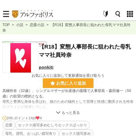
TOP
>
小説
>
恋愛小説
>
【R18】変態人事部長に狙われた母乳ママ社員玲
奈
恋愛
連載中
短編
R18
【R18】変態人事部長に狙われた母乳
ママ社員玲奈
ponkiti
お気に入りに追加して更新通知を受け取ろう
お気に入り追加
高橋怜奈（32歳）、シングルマザーが出産後の復職で人事部長・森田修一（50
歳）の欲望の標的となる。
母乳と豊満な身体を弄ばれ、娘のための犠牲として屈辱と快感に翻弄される怜奈
のプライドが崩壊していく。
レストランからタクシー、ホテルへと続く森田の執拗な凌辱が、彼女の母性とメ
スの本能を暴き出す。
24h.ポイント
14pt
4
恋愛
セックス描写多めむしろセックスばっかり
小説
30,164 位 / 228,706 件
母乳、授乳、おっぱい描写有り
セックス描写多め