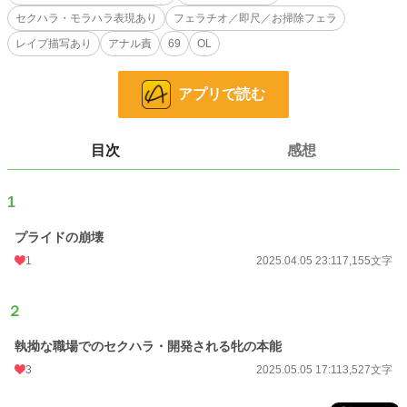
恋愛
12,899 位 / 66,349 件
セクハラ・モラハラ表現あり
フェラチオ／即尺／お掃除フェラ
レイプ描写あり
アナル責
69
OL
お気に入り
18
24h.ポイント
14 pt
アプリで読む
文字数
10,682
更新日時
2025.05.05 17:11
目次
感想
初回公開日時
2025.04.05 23:11
1
週間ポイント
309 pt (19,585 位)
プライドの崩壊
月間ポイント
1,215 pt (21,587 位)
1
2025.04.05 23:11
7,155文字
年間ポイント
17,661 pt (21,902 位)
累計ポイント
30,291 pt (57,917 位)
２
執拗な職場でのセクハラ・開発される牝の本能
3
2025.05.05 17:11
3,527文字