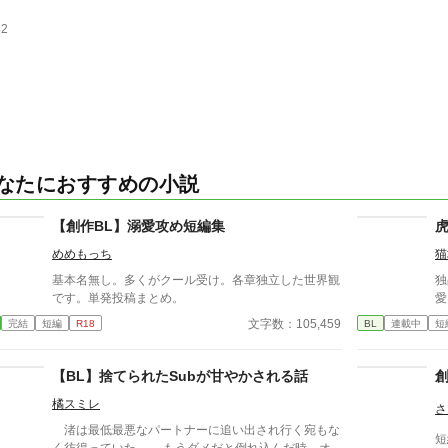
42
なたにおすすめの小説
【創作BL】溺愛攻め短編集
めめもっち
猫
基本名無し。多くがクール受け。各章独立した世界観
独
です。単発投稿まとめ。
愛
文字数：105,459
完結
短編
R18
BL
連載中
短
【BL】捨てられたSubが甘やかされる話
創
橘スミレ
さ
渚は最低最悪なパートナーに追い出され行く宛もな
短編