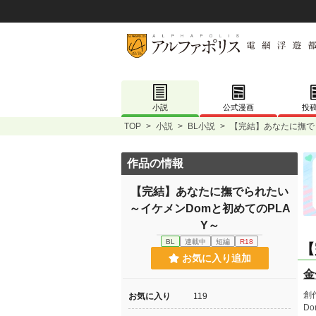
小説
公式漫画
投
TOP
>
小説
>
BL小説
>
【完結】あなたに撫で
作品の情報
【完結】あなたに撫でられたい
～イケメンDomと初めてのPLA
Y～
BL
連載中
短編
R18
【
お気に入り追加
金
創
お気に入り
119
D