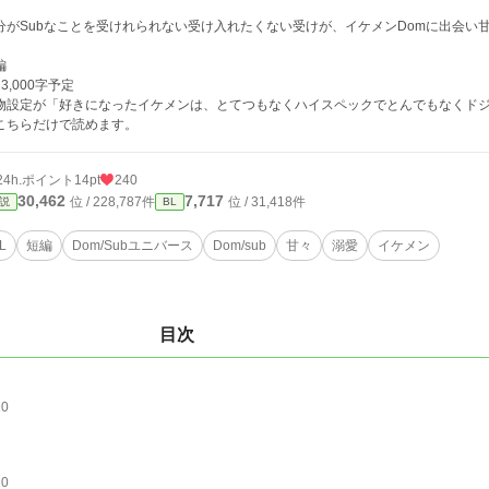
分がSubなことを受けれられない受け入れたくない受けが、イケメンDomに出会い
編
3,000字予定
物設定が「好きになったイケメンは、とてつもなくハイスペックでとんでもなくド
こちらだけで読めます。
24h.ポイント
14pt
240
30,462
7,717
位 / 228,787件
位 / 31,418件
説
BL
L
短編
Dom/Subユニバース
Dom/sub
甘々
溺愛
イケメン
目次
20
20