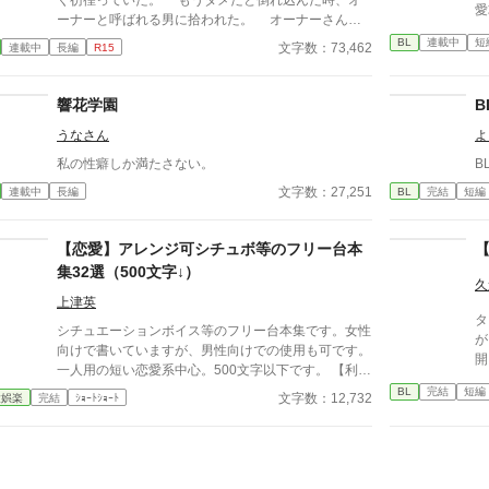
く彷徨っていた。 もうダメだと倒れ込んだ時、オ
愛
ーナーと呼ばれる男に拾われた。 オーナーさんは
理玖さんという名前で、優しくて暖かいDomだ。
BL
連載中
短
文字数：73,462
連載中
長編
R15
ただ執着心がすごく強い。渚の全てを知って管理した
がる。 特に食へのこだわりが強く、渚が食べるも
の全てを知ろうとする。 でもその執着が捨てられ
響花学園
た渚にとっては心地よく、気味が悪いほどの執着が欲
うなさん
よ
しくなってしまう。 理玖さんの執着は日に日に重
みを増していくが、渚はどこまでも幸福として受け入
私の性癖しか満たさない。
B
れてゆく。 そんな風な激重Domによってドロドロ
文字数：27,251
連載中
長編
BL
完結
短編
にされちゃうSubのお話です！ アルファポリス限定
で連載中 月に一回は更新します
【恋愛】アレンジ可シチュボ等のフリー台本
【
集32選（500文字↓）
久
上津英
タ
シチュエーションボイス等のフリー台本集です。女性
が
向けで書いていますが、男性向けでの使用も可です。
開
一人用の短い恋愛系中心。500文字以下です。 【利用
規約】 ・一人称・語尾・方言・男女逆転などのアレ
BL
完結
短編
文字数：12,732
衆娯楽
完結
ｼｮｰﾄｼｮｰﾄ
ンジはご自由に。 ・シチュボ以外にもASMR・ボイ
スドラマ・朗読・配信・声劇にどうぞお使いくださ
い。 ・個人の使用報告は不要ですが、クレジットの
表記はお願い致します。 1100文字以下のフリー台本
はこちら。 https://www.alphapolis.co.jp/novel/15408