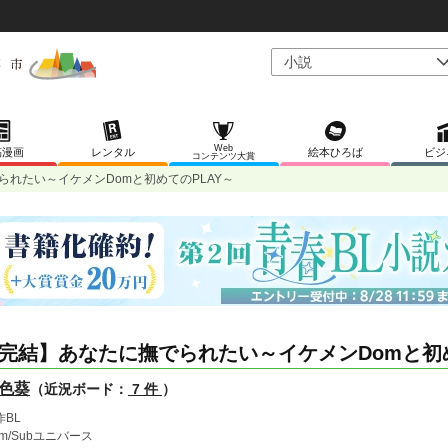
Web
稿漫画
レンタル
絵本ひろば
ビジ
コンテンツ大賞
られたい～イケメンDomと初めてのPLAY～
完結】あなたに撫でられたい～イケメンDomと初め
色葵
（近況ボード：
7 件
）
作BL
om/Subユニバース