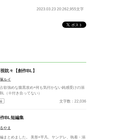
2023.03.23 20:26
2,955文字
虎視眈々【創作BL】
塚ルイ
占欲強めな腹黒攻め×何も気付かない鈍感受けの溺
BL（※付き合ってない）
文字数：22,036
編
作BL短編集
るやま
まとめました。 美形×平凡、ヤンデレ、執着・溺