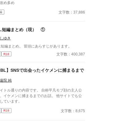
攻め多め
文字数：37,886
編
BL短編まとめ（現） ①
しゆき
L短編まとめ。 冒頭にあらすじがあります。
文字数：400,387
R18
BL】SNSで出会ったイケメンに捕まるまで
遠院 純
イトル通りの内容です。 自称平凡モブ顔の主人公
、イケメンに捕まるまでのお話。 他サイトでも公
しています。
文字数：8,675
R18