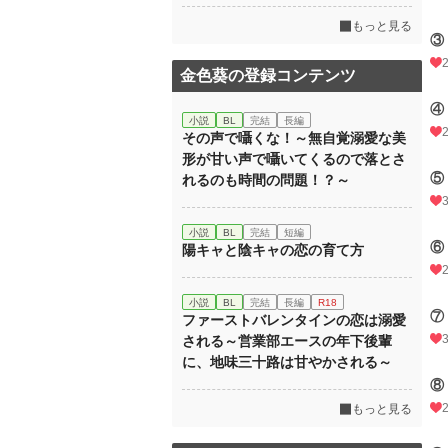
もっと見る
③
金色葵の登録コンテンツ
④
小説
BL
完結
長編
その声で囁くな！～無自覚溺愛な美
形が甘い声で囁いてくるので落とさ
⑤
れるのも時間の問題！？～
小説
BL
完結
短編
⑥
陽キャと陰キャの恋の育て方
小説
BL
完結
長編
R18
⑦
ファーストバレンタインの恋は溺愛
される～営業部エースの年下後輩
に、地味三十路は甘やかされる～
⑧
もっと見る