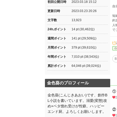
初回公開日時
2023.03.18 15:12
自
更新日時
2023.03.23 20:26
短
文字数
13,923
約1
人
24h.ポイント
14 pt (30,462位)
で
週間ポイント
141 pt (29,509位)
月間ポイント
379 pt (39,610位)
小
年間ポイント
7,010 pt (38,543位)
B
累計ポイント
64,046 pt (39,024位)
金色葵のプロフィール
①
金色葵(こんじきあおい)です、創作B
L小説を書いています。溺愛(変態)攻
め×ベタ惚れ受けが性癖。ハッピー
②
エンド厨。よろしくお願いします。