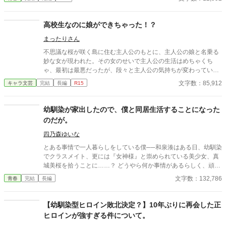
「よしよし」は、昔は自分だけのものだったのだと。 甘やかすこ
としかできない少年と、甘やかされるだけでは足りなくなった少
高校生なのに娘ができちゃった！？
女たち。 家族と恋の境界がゆっくり壊れていく、保護者失格系ラ
ブコメ。
まったりさん
不思議な桜が咲く島に住む主人公のもとに、主人公の娘と名乗る
妙な女が現われた。その女のせいで主人公の生活はめちゃくち
ゃ、最初は最悪だったが、段々と主人公の気持ちが変わっていっ
て…！？ そうして、紅葉が桜に変わる頃、物語の幕は閉じる。
文字数：85,912
キャラ文芸
完結
長編
R15
幼馴染が家出したので、僕と同居生活することになった
のだが。
四乃森ゆいな
とある事情で一人暮らしをしている僕──和泉湊はある日、幼馴染
でクラスメイト、更には『女神様』と崇められている美少女、真
城美桜を拾うことに……？ どうやら何か事情があるらしく、頑な
に喋ろうとしない美桜。普段は無愛想で、人との距離感が異常に
文字数：132,786
青春
完結
長編
遠い彼女だが、何故か僕にだけは世話焼きになり……挙句には、
「私と同棲してください！」 「要求が増えてますよ！」 意味のわ
からない同棲宣言をされてしまう。 とりあえず同居するという形
【幼馴染型ヒロイン敗北決定？】10年ぶりに再会した正
で、居候することになった美桜は、家事から僕の宿題を見たり
ヒロインが強すぎる件について。
と、高校生らしい生活をしていくこととなる。 中学生の頃から疎