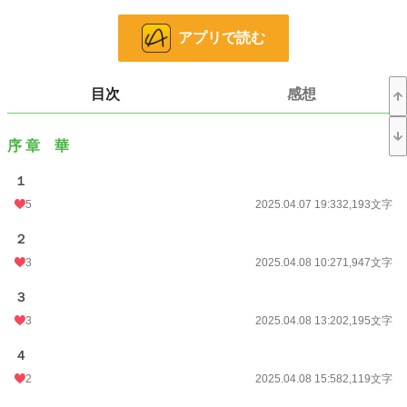
昔の面影を残しながらも、まるで別人のような気配をまとう彼女は——明希にと
って、忘れられない“初恋の人”だった。
アプリで読む
この再会が、静かだった日常に波紋を広げていく。
その日の放課後。
目次
感想
明希は、"性の衝動"に溺れる自身の姿を、麻美に見られてしまう——。
塞がっていた何かが、ゆっくりと崩れはじめる。
序 章 華
そして鬱屈した青春は、想像もしていなかった熱と痛みを帯びて動き出す。
１
すべてに触れたとき、
明希は何を守り、何を選ぶのか。
5
2025.04.07 19:33
2,193文字
光と影が交錯する、“遅れてきた”ひと夏の物語。
２
3
2025.04.08 10:27
1,947文字
３
小説
2,805 位 / 228,608 件
3
2025.04.08 13:20
2,195文字
青春
33 位 / 7,912 件
４
お気に入り
30
2
2025.04.08 15:58
2,119文字
24h.ポイント
484 pt