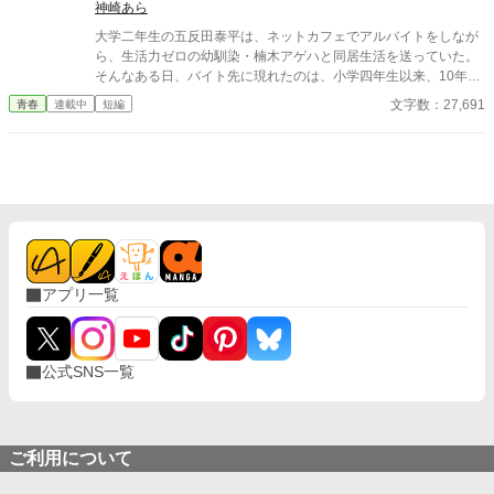
遠気味だったために、空いていた互いの時間が徐々に埋まってい
神崎あら
き、お互いに知らない自分を曝け出していく中──女神様は何でも
大学二年生の五反田泰平は、ネットカフェでアルバイトをしなが
ない『日常』を、僕の隣で歩んでいく。 無愛想だけど僕にだけ本
ら、生活力ゼロの幼馴染・楠木アゲハと同居生活を送っていた。
性をみせる女神様 × ワケあり陰キャぼっちの幼馴染が送る、半同
そんなある日、バイト先に現れたのは、小学四年生以来、10年ぶ
棲な同居生活ラブコメ。
りに再会する初恋の相手――木下琴葉。 大人になった琴葉は、誰
文字数：27,691
青春
連載中
短編
もが振り返るほどの美少女へと成長していた。 「せっかくだし、
このあとご飯でも行こうよ」 夢のような再会に舞い上がる泰平。
しかし、その様子を知ったアゲハは、まさかのGPSで泰平を追跡
し、待ち合わせの店へ乱入！ 「その女、誰？」 「あなたこそ、た
いちゃんの何なの？」 10年ぶりに現れた”正ヒロイン”と、10年間
ずっと隣にいたダメ系幼馴染。 火花を散らす二人に挟まれた鈍感
主人公の、賑やかで少し切ないラブコメが始まる！ 火木日 11時
更新予定。 ※あらすじと表紙にAIを使用しております。
アプリ一覧
公式SNS一覧
ご利用について