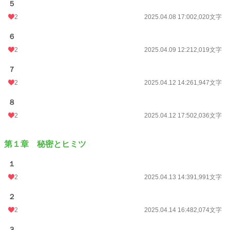
５
文字数
270,803
2
2025.04.08 17:00
2,020文字
更新日時
2026.08.06 13:52
６
2
2025.04.09 12:21
2,019文字
初回公開日時
2025.02.13 12:53
７
週間ポイント
1,050 pt (8,638 位)
2
2025.04.12 14:26
1,947文字
月間ポイント
3,654 pt (10,639 位)
８
年間ポイント
36,263 pt (13,258 位)
2
2025.04.12 17:50
2,036文字
累計ポイント
61,609 pt (39,859 位)
第１章 秘密とヒミツ
１
2
2025.04.13 14:39
1,991文字
２
2
2025.04.14 16:48
2,074文字
３