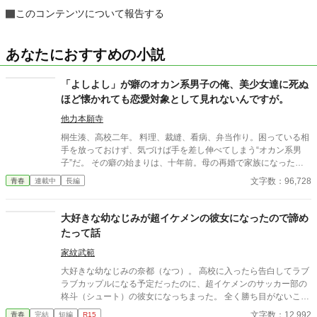
このコンテンツについて報告する
あなたにおすすめの小説
「よしよし」が癖のオカン系男子の俺、美少女達に死ぬ
ほど懐かれても恋愛対象として見れないんですが。
他力本願寺
桐生湊、高校二年。 料理、裁縫、看病、弁当作り。困っている相
手を放っておけず、気づけば手を差し伸べてしまう“オカン系男
子”だ。 その癖の始まりは、十年前。母の再婚で家族になった義
妹・ひなたを、兄として守ると決めた日からだった。泣き虫だっ
文字数：96,728
青春
連載中
長編
た小さな妹をあやし、食べさせ、眠らせるうちに、湊の中で「世
話を焼くこと」は愛情そのものになった。 ただし、そのせいで―
―湊は女の子を恋愛対象として見ることができない。 誰に優しく
大好きな幼なじみが超イケメンの彼女になったので諦め
しても、それは全部「保護」で止まってしまう。 高二の春。 迷い
たって話
やすく人混みに弱い同級生、感情を出せず孤立した転校生、対面
では話せない人気ASMR配信者、失敗ばかりの陽キャ、そして“完
家紋武範
璧”を演じ続ける幼馴染の生徒会長。 湊の優しさに触れた五人
大好きな幼なじみの奈都（なつ）。 高校に入ったら告白してラブ
は、少しずつ彼に懐き、甘え、恋をしていく。 でも湊は気づかな
ラブカップルになる予定だったのに、超イケメンのサッカー部の
い。 頭を撫で、弁当を作り、熱を測り、「えらいな」と笑うた
柊斗（シュート）の彼女になっちまった。 全く勝ち目がないこの
び、彼女たちがどれだけ傷ついているのかを。 そして、その優し
恋。 潔く諦めることにした。
文字数：12,992
青春
完結
短編
R15
さの原点を知る義妹・ひなただけは、わかってしまう。 あの人の