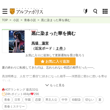
TOP
>
小説
>
青春小説
>
黒に染まった華を摘む
青春
連載中
長編
R15
黒に染まった華を摘む
馬場 蓮実
（近況ボード：
2 件
）
お気に入りに追加して更新通知を受け取ろう
お気に入り追加
夏の終わりに転校してきたのは、忘れられない初恋の相手だった——。
高須明希は、人生で“二番目”に好きになった相手——河西栞に密かに想いを寄せ
ている。
「夏休み明けの初日。この席替えで、彼女との距離を縮めたい。話すきっかけが
ほしい——」
HOTランキング 最高32位
24h.ポイント
484pt
296
そんな願いを胸に登校したその朝、クラスに一人の転校生がやってくる。
青春
日常
学園
恋愛
男主人公
中学
幼馴染
切ない
夏
青春ミステリー
彼女の名は、立石麻美。