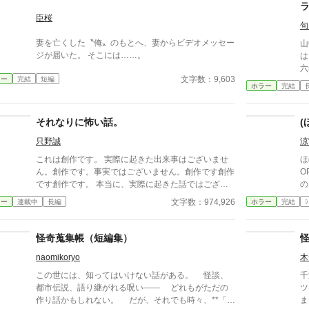
詰
っくり返
臣桜
め
句
怖くなる
妻を亡くした〝俺〟のもとへ、妻からビデオメッセー
山
かしく
ジが届いた。 そこには……。
は
ら
六
文字数：9,603
ラー
完結
短編
し
ホラー
完結
は
こ
落
それなりに怖い話。
(
は
只野誠
涼
民
な
これは創作です。 実際に起きた出来事はございませ
ほぼ
る
ん。創作です。事実ではございません。創作です創作
O
東
です創作です。 本当に、実際に起きた話ではござい
の
土
ません。 なので、安心して読むことができます。 オ
フ
文字数：974,926
ラー
連載中
長編
ホラー
完結
ｼ
た
ムニバス形式なので、どの章から読んでも問題ありま
ク
奪
せん。 不定期に章を追加していきます。 2026/8/6：
く
奥
『やねのおと』の章を追加。2026/8/13の朝頃より公
⚠
怪奇蒐集帳（短編集）
族
開開始予定。 2026/8/5：『さかな』の章を追加。202
い
六
naomikoryo
木
6/8/12の朝頃より公開開始予定。 2026/8/4：『くびつ
コ
か』の章を追加。2026/8/11の朝頃より公開開始予
この世には、知ってはいけない話がある。 怪談、
千
人
定。 2026/8/3：『はえ』の章を追加。2026/8/10の朝
都市伝説、語り継がれる呪い—— どれもがただの
ツ
か
頃より公開開始予定。 2026/8/2：『せみのなくみ
作り話かもしれない。 だが、それでも時々、**「本
ました。 さ
目
ち』の章を追加。2026/8/9の朝頃より公開開始予定。