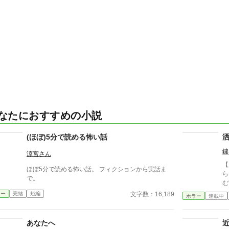
なたにおすすめの小説
(ほぼ)5分で読める怖い話
鍵
涼宮さん
【
ほぼ5分で読める怖い話。 フィクションから実話ま
ら
で。
む
違
文字数：16,189
ラー
完結
短編
ホラー
連載中
は
が
意
あなたへ