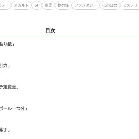
ホラー
オカルト
SF
幽霊
物の怪
ファンタジー
ほのぼの
ミステリ
目次
貼り紙」
0
引力」
0
予定変更」
0
ボール一つ分」
0
落丁」
0