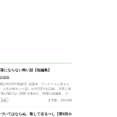
洒落にならない怖い話【短編集】
谷端哉
累計60万PV突破‼】 話題作「アンケートに答えた
、人生が終わった話」が10万PVを記録。 日常に潜
“逃げ場のない恐怖”を集めた、戦慄の短編集。 その
和感は、もう始まっている。 帰り道、誰もいない
文字数：194,568
短編
ずの部屋、何気ない会話。 どこにでもある日常
、ある瞬間、取り返しのつかない異常へと変わる。
味が分かると凍りつく話。 理由もなく、ただ追い
近づいてはならぬ、敬して去るべし【第9回ホ