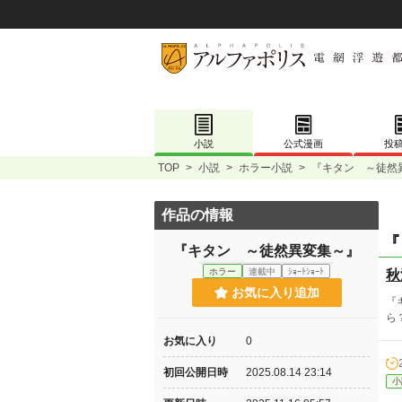
小説
公式漫画
投
TOP
>
小説
>
ホラー小説
>
『キタン ～徒然
作品の情報
『
『キタン ～徒然異変集～』
ホラー
連載中
ｼｮｰﾄｼｮｰﾄ
秋
お気に入り追加
『
ら
お気に入り
0
初回公開日時
2025.08.14 23:14
小