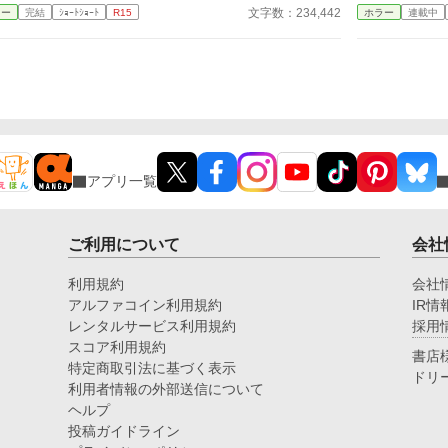
物」**が紛れ込むことがある。 本書は、そんな“見
い
た
文字数：234,442
ラー
完結
ｼｮｰﾄｼｮｰﾄ
R15
ホラー
連載中
2026/8/1：『えがお』の章を追加。2026/8/8の朝頃よ
つけてしまった”怪異を集めた一冊である。 最後の
を
だ
り公開開始予定。 2026/7/31：『あしば』の章を追
ページを閉じるとき、あなたは“何か”に気づくことに
返
チ
加。2026/8/7の朝頃より公開開始予定。 ※こちらの
なるだろう——。
て
京
作品は、小説家になろう、カクヨム、アルファポリス
い
ぐ
で同時に掲載しています。
した。 私どもは
然
版
実
申し上
アプリ一覧
を
ん
w
が
ご利用について
会社
議
風
利用規約
会社
の
アルファコイン利用規約
IR情
も
レンタルサービス利用規約
採用
スコア利用規約
書店
特定商取引法に基づく表示
ドリ
利用者情報の外部送信について
ヘルプ
投稿ガイドライン