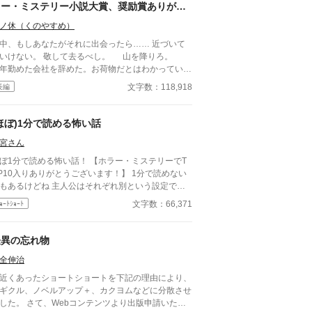
められていく話。 そして、最後の一行で現実がひ
ラー・ミステリー小説大賞、奨励賞ありがと
る話。 1話1000〜2000文字。隙間時間で読
うございました！】
る短編ながら、 読み終えたあと、ふとした静寂が
ノ休（くのやすめ）
。 これはすべて、どこかで起きていてもお
中、もしあなたがそれに出会ったら…… 近づいて
ない話。 ――あなたのすぐ隣でも。 洒落にな
いけない。 敬して去るべし。 山を降りろ。
ない実話風・創作ホラー。
年勤めた会社を辞めた。お荷物だとはわかっていた
、むしろ清々しくもあった。 28歳のコウイチに
文字数：118,918
長編
、仕事より大切なものがあった。 田舎歩きだ。そ
大事なのが学生のときにかじった民俗学だ。廃集
、古い祠、忘れられた神々——それを訪ねること
ほぼ)1分で読める怖い話
、彼のたった一つの愉しみだった。 大学時代、
宮さん
俗学の講義で准教授はこう言った。「神々は神では
い」。人が畏れ、従い、忖度したものがかみにな
1分で読める怖い話！ 【ホラー・ミステリーでT
。その言葉がコウイチを変えた。 会社の営業で関
P10入りありがとうございます！】 1分で読めない
のあちこちを歩きまわった。コウイチは仕事よりも
もあるけどね 主人公はそれぞれ別という設定です
地の古老の話に耳を傾けることに熱中したほどだっ
ィクションの話やノンフィクションの話も…。 サ
文字数：66,371
ｮｰﾄｼｮｰﾄ
。 失業後、ふと見つけた資料にコウイチは目を
サク読めて楽しい！(矛盾してる) ⚠︎この物語で出て
われた。 「名付け得ぬ神」。 東京の西、檜原村の
る場所は実在する場所とは全く関係御座いません
深く、コボレザワという場所にその祭祀を担った一
︎他の人の作品と酷似している場合はお知らせくださ
怪異の忘れ物
がいたという。山奥には祠があるらしい。だがもう
十年も前に無人になってしまっているようだ。
全伸治
ウイチは訪ねてみることにする。 道中、奇妙な老
近くあったショートショートを下記の理由により、
に出会う。一人目は気のいい古書店主。二人目は何
ギクル、ノベルアップ＋、カクヨムなどに分散させ
を知りながら口を閉ざす資料館の老人。そして三人
て、Webコンテンツより出版申請いただ
は—— 深い山中でコウイチはついに祠を見つけ