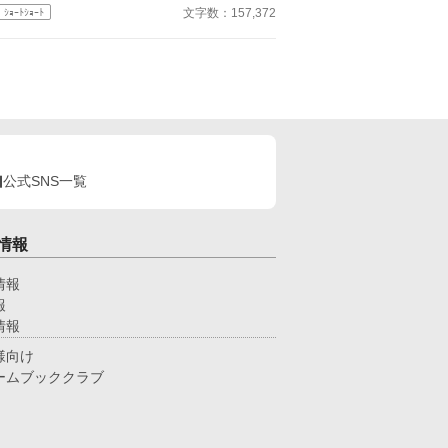
た 「怪異の忘れ物」につきまして、 審議にお時間
。巨大な岩を背にした祠は古び、壊れていたが、ま
文字数：157,372
ｼｮｰﾄｼｮｰﾄ
いただいてしまい、申し訳ありませんでした。 ご
人が来ている痕跡があった。 不穏な気配にコウイ
信が遅くなりましたことをお詫びいたします。 さ
は振り向くが、なにもない。 日本の中心地・東
、御著につきまして編集部にて出版化を検討してま
。そこからわずかにはずれた山の中に潜む秘密をめ
りましたが、 出版化は難しいという結論に至りま
る奇譚。
このような結論となりましたが、 当
、出版社により見解は異なります。 是非、他の出
社などに挑戦され、 「怪異の忘れ物」の出版化を
現されることをお祈りしております。 以上ご連絡
げます。 アルファポリス編集部 というお返事
公式SNS一覧
いただいたので、本作品は、一気に全削除はしませ
が、ある程度別の投稿サイトに移行しました。 ww
.youtube.com/@sinzikimata 私、俺、どこかの誰か
体験する怪奇なお話。バットエンド多め。少し不思
情報
な物語もあり。ショートショート集。 いつか、茶
林さんが、主催されていた「大人が楽しむ朗読会」
情報
怪し会みたいに、自分の作品を声優さんに朗読して
報
らうのが夢。
情報
様向け
ームブッククラブ