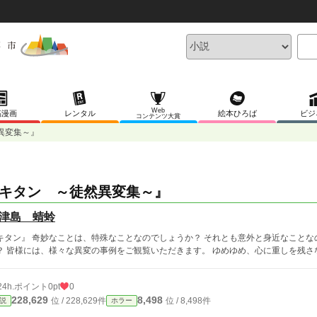
Web
稿漫画
レンタル
絵本ひろば
ビジ
コンテンツ大賞
異変集～』
キタン ～徒然異変集～』
津島 蜻蛉
キタン』 奇妙なことは、特殊なことなのでしょうか？ それとも意外と身近なことな
？ 皆様には、様々な異変の事例をご観覧いただきます。 ゆめゆめ、心に重しを残さ
24h.ポイント
0pt
0
228,629
8,498
位 / 228,629件
位 / 8,498件
説
ホラー