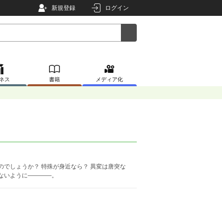
新規登録
ログイン
ネス
書籍
メディア化
のでしょうか？ 特殊が身近なら？ 異変は唐突な
ないように――――。