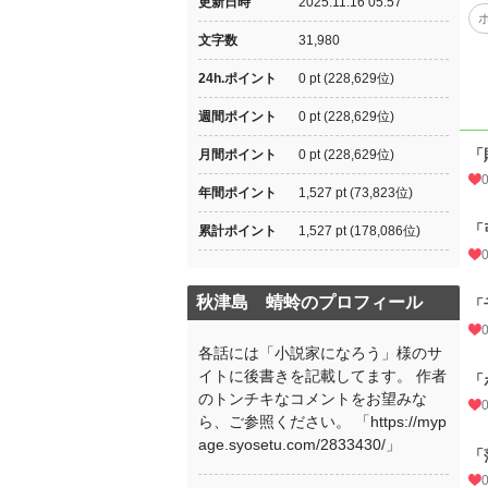
更新日時
2025.11.16 05:57
文字数
31,980
24h.ポイント
0 pt (228,629位)
週間ポイント
0 pt (228,629位)
「
月間ポイント
0 pt (228,629位)
年間ポイント
1,527 pt (73,823位)
「
累計ポイント
1,527 pt (178,086位)
秋津島 蜻蛉のプロフィール
「
各話には「小説家になろう」様のサ
イトに後書きを記載してます。 作者
「
のトンチキなコメントをお望みな
ら、ご参照ください。 「https://myp
age.syosetu.com/2833430/」
「