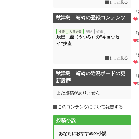
もっと見る
「
秋津島 蜻蛉の登録コンテンツ
小説
大衆娯楽
完結
短編
「
辰巳 虚（うつろ）の”キョウセ
イ”捜査
「
もっと見る
秋津島 蜻蛉の近況ボードの更
「
新履歴
まだ投稿がありません
このコンテンツについて報告する
投稿小説
あなたにおすすめの小説