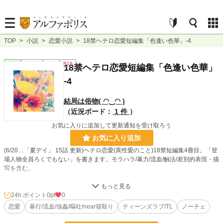
TOP
>
小説
>
恋愛小説
>
18禁ヘテロ恋愛短編集「色逢い色華」-4
恋愛
連載中
長編
R18
18禁ヘテロ恋愛短編集「色逢い色華」
-4
結局は俗物( ◠‿◠ )
（近況ボード：
1 件
）
お気に入りに追加して更新通知を受け取ろう
お気に入り追加
(6/20…「夏デイ」 15話 更新)ヘテロ恋愛(異性愛のこと)18禁短編集4冊目。「登
場人物全員ろくでもない」を書きます。モラハラ/暴力/流血/触法/差別的表現・描
写を含む。
小説
228,796 位 / 228,796 件
24h.ポイント
0pt
0
恋愛
暴行/流血/強姦/嘔吐/near寝取り
ティーンズラブ/TL
ノーチェ
恋愛
66,375 位 / 66,375 件