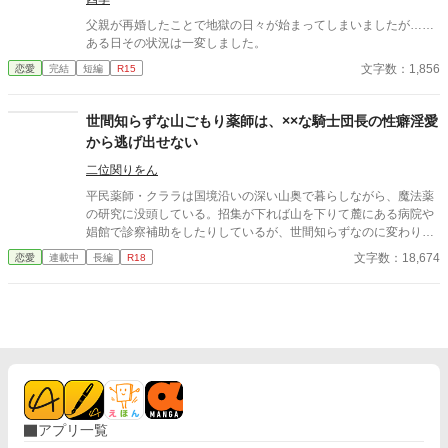
父親が再婚したことで地獄の日々が始まってしまいましたが……
ある日その状況は一変しました。
文字数：1,856
恋愛
完結
短編
R15
世間知らずな山ごもり薬師は、××な騎士団長の性癖淫愛
から逃げ出せない
二位関りをん
平民薬師・クララは国境沿いの深い山奥で暮らしながら、魔法薬
の研究に没頭している。招集が下れば山を下りて麓にある病院や
娼館で診察補助をしたりしているが、世間知らずなのに変わりは
ない。 ある日、山の中で倒れている男性を発見。彼はなんと騎士
文字数：18,674
恋愛
連載中
長編
R18
団長・レイルドで女嫌いの噂を持つ人物だった。 当然女嫌いの噂
なんて知らないクララは良心に従い彼を助け、治療を施す。 だ
が、レイルドには隠している秘密……性癖があった。 ――君の××
××、触らせてもらえないだろうか？
アプリ一覧