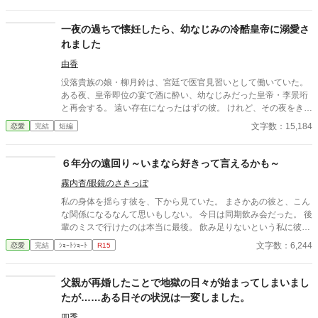
一夜の過ちで懐妊したら、幼なじみの冷酷皇帝に溺愛さ
れました
由香
没落貴族の娘・柳月鈴は、宮廷で医官見習いとして働いていた。
ある夜、皇帝即位の宴で酒に酔い、幼なじみだった皇帝・李景珩
と再会する。 遠い存在になったはずの彼。 けれど、その夜をきっ
かけに月鈴の運命は大きく動き出す。 冷酷と恐れられる皇帝が、
文字数：15,184
恋愛
完結
短編
なぜか彼女だけには甘すぎて――。
６年分の遠回り～いまなら好きって言えるかも～
霧内杳/眼鏡のさきっぽ
私の身体を揺らす彼を、下から見ていた。 まさかあの彼と、こん
な関係になるなんて思いもしない。 今日は同期飲み会だった。 後
輩のミスで行けたのは本当に最後。 飲み足りないという私に彼は
付き合ってくれた。 彼とは入社当時、部署は違ったが同じ仕事に
文字数：6,244
恋愛
完結
ｼｮｰﾄｼｮｰﾄ
R15
携わっていた。 きっとあの頃のわたしは、彼が好きだったんだと
思う。 けれど仕事で負けたくないなんて私のちっぽけなプライド
のせいで、その一線は越えられなかった。 でも、あれから変わっ
父親が再婚したことで地獄の日々が始まってしまいまし
た私なら……。 ****** 2021/05/29 公開 ****** 表紙 いもこは妹
たが……ある日その状況は一変しました。
pixivID:11163077
四季