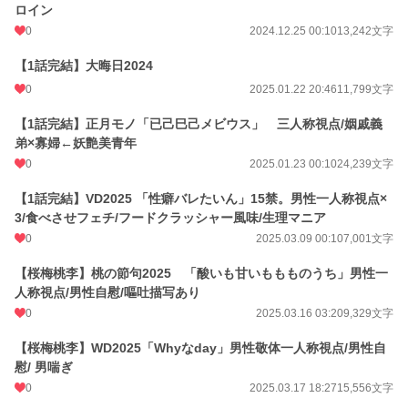
ロイン
0
2024.12.25 00:10
13,242文字
【1話完結】大晦日2024
0
2025.01.22 20:46
11,799文字
【1話完結】正月モノ「已己巳己メビウス」 三人称視点/姻戚義
弟×寡婦←妖艶美青年
0
2025.01.23 00:10
24,239文字
【1話完結】VD2025 「性癖バレたいん」15禁。男性一人称視点×
3/食べさせフェチ/フードクラッシャー風味/生理マニア
0
2025.03.09 00:10
7,001文字
【桜梅桃李】桃の節句2025 「酸いも甘いももものうち」男性一
人称視点/男性自慰/嘔吐描写あり
0
2025.03.16 03:20
9,329文字
【桜梅桃李】WD2025「Whyなday」男性敬体一人称視点/男性自
慰/ 男喘ぎ
0
2025.03.17 18:27
15,556文字