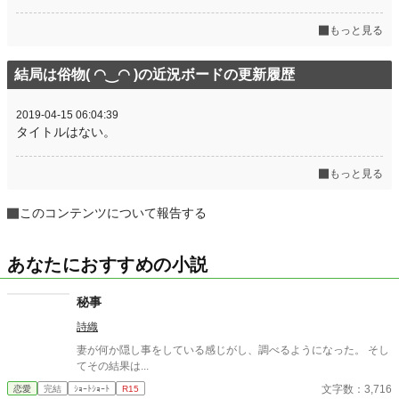
もっと見る
結局は俗物( ◠‿◠ )の近況ボードの更新履歴
2019-04-15 06:04:39
タイトルはない。
もっと見る
このコンテンツについて報告する
あなたにおすすめの小説
秘事
詩織
妻が何か隠し事をしている感じがし、調べるようになった。 そし
てその結果は...
文字数：3,716
恋愛
完結
ｼｮｰﾄｼｮｰﾄ
R15