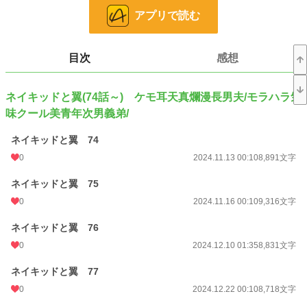
お気に入り
13
アプリで読む
24h.ポイント
0 pt
文字数
452,278
目次
感想
更新日時
2026.06.21 00:10
ネイキッドと翼(74話～) ケモ耳天真爛漫長男夫/モラハラ気
初回公開日時
2024.11.13 00:10
味クール美青年次男義弟/
週間ポイント
7 pt (78,785 位)
ネイキッドと翼 74
月間ポイント
21 pt (99,984 位)
0
2024.11.13 00:10
8,891文字
年間ポイント
6,637 pt (39,756 位)
ネイキッドと翼 75
累計ポイント
14,869 pt (81,587 位)
0
2024.11.16 00:10
9,316文字
ネイキッドと翼 76
0
2024.12.10 01:35
8,831文字
ネイキッドと翼 77
0
2024.12.22 00:10
8,718文字