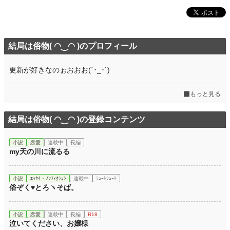
結局は俗物( ◠‿◠ )のプロフィール
更新が好きなのぉおおお(´･_･`)
もっと見る
結局は俗物( ◠‿◠ )の登録コンテンツ
小説
恋愛
連載中
長編
my天の川に流るる
小説
ｴｯｾｲ・ﾉﾝﾌｨｸｼｮﾝ
連載中
ｼｮｰﾄｼｮｰﾄ
俗ぞく♥とろヽそば。
小説
恋愛
連載中
長編
R18
泣いてください、お嬢様