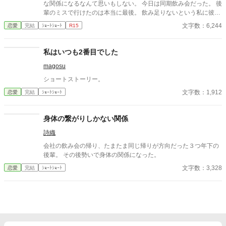
な関係になるなんて思いもしない。 今日は同期飲み会だった。 後
輩のミスで行けたのは本当に最後。 飲み足りないという私に彼は
付き合ってくれた。 彼とは入社当時、部署は違ったが同じ仕事に
文字数：6,244
恋愛
完結
ｼｮｰﾄｼｮｰﾄ
R15
携わっていた。 きっとあの頃のわたしは、彼が好きだったんだと
思う。 けれど仕事で負けたくないなんて私のちっぽけなプライド
のせいで、その一線は越えられなかった。 でも、あれから変わっ
私はいつも2番目でした
た私なら……。 ****** 2021/05/29 公開 ****** 表紙 いもこは妹
magosu
pixivID:11163077
ショートストーリー。
文字数：1,912
恋愛
完結
ｼｮｰﾄｼｮｰﾄ
身体の繋がりしかない関係
詩織
会社の飲み会の帰り、たまたま同じ帰りが方向だった３つ年下の
後輩。 その後勢いで身体の関係になった。
文字数：3,328
恋愛
完結
ｼｮｰﾄｼｮｰﾄ