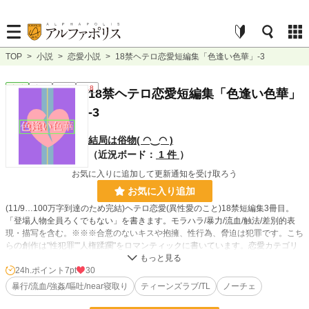
TOP
>
小説
>
恋愛小説
>
18禁ヘテロ恋愛短編集「色逢い色華」-3
恋愛
完結
短編
R18
18禁ヘテロ恋愛短編集「色逢い色華」
-3
結局は俗物( ◠‿◠ )
（近況ボード：
1 件
）
お気に入りに追加して更新通知を受け取ろう
お気に入り追加
(11/9…100万字到達のため完結)ヘテロ恋愛(異性愛のこと)18禁短編集3冊目。
「登場人物全員ろくでもない」を書きます。モラハラ/暴力/流血/触法/差別的表
現・描写を含む。※※※合意のないキスや抱擁、性行為、脅迫は犯罪です。こち
らの創作は"性犯罪""人権蹂躙"をロマンティックに書いています。恋愛カテゴリ
で愛だの恋だのを文学的に描写したところで内容は犯罪ですので、現実に於いて
それを肯定し欲求の助長または影響されるような方の閲覧はご遠慮ください※※
24h.ポイント
7pt
30
※
暴行/流血/強姦/嘔吐/near寝取り
ティーンズラブ/TL
ノーチェ