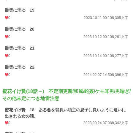
叢雲に消ゆ 19
0
2023.10.11 00:10
8,305文字
叢雲に消ゆ 20
0
2023.10.12 00:10
8,261文字
叢雲に消ゆ 21
0
2023.10.14 00:10
8,277文字
叢雲に消ゆ 22
0
2024.02.07 14:50
8,396文字
蜜花イけ贄(18話～) 不定期更新/和風/蛇姦/ケモ耳男/男喘ぎ/
その他未定につき地雷注意
蜜花イけ贄 18 ある咎を背負い領主の息子に良いように遣いに
出される女の話。
0
2023.09.24 07:08
8,342文字