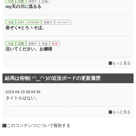
小説
恋愛
連載中
長編
my天の川に流るる
小説
ｴｯｾｲ・ﾉﾝﾌｨｸｼｮﾝ
連載中
ｼｮｰﾄｼｮｰﾄ
俗ぞく♥とろヽそば。
小説
恋愛
連載中
長編
R18
泣いてください、お嬢様
もっと見る
結局は俗物( ◠‿◠ )の近況ボードの更新履歴
2019-04-15 06:04:39
タイトルはない。
もっと見る
このコンテンツについて報告する