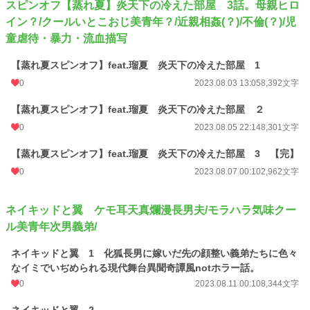
スピンオフ【蒸れ夏】炎天下の冷えた部屋 3話。母親ヒロ
イン？/クールいとこおじ美青年？/近親相姦(？)/不倫(？)/児
童虐待・暴力・流血描写
【蒸れ夏スピンオフ】feat.瑠夏 炎天下の冷えた部屋 1
0
2023.08.03 13:05
8,392文字
【蒸れ夏スピンオフ】feat.瑠夏 炎天下の冷えた部屋 ２
0
2023.08.05 22:14
8,301文字
【蒸れ夏スピンオフ】feat.瑠夏 炎天下の冷えた部屋 3 【完】
0
2023.08.07 00:10
2,962文字
ネイキッドと翼 ケモ耳天真爛漫長男夫/モラハラ気味クー
ル美青年次男義弟/
ネイキッドと翼 1 化狐長男に嫁いだ先の顔整い義弟たちに色々
なイミでいぢめられる現代舞台異聞奇譚風notホラー話。
0
2023.08.11 00:10
8,344文字