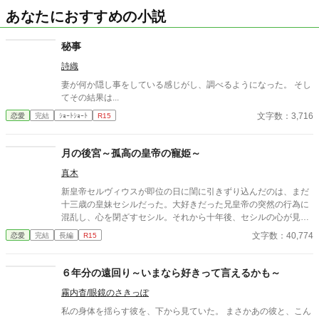
あなたにおすすめの小説
秘事
詩織
妻が何か隠し事をしている感じがし、調べるようになった。 そし
てその結果は...
文字数：3,716
恋愛
完結
ｼｮｰﾄｼｮｰﾄ
R15
月の後宮～孤高の皇帝の寵姫～
真木
新皇帝セルヴィウスが即位の日に閨に引きずり込んだのは、まだ
十三歳の皇妹セシルだった。大好きだった兄皇帝の突然の行為に
混乱し、心を閉ざすセシル。それから十年後、セシルの心が見え
ないまま、セルヴィウスはある決断をすることになるのだ
文字数：40,774
恋愛
完結
長編
R15
が……。
６年分の遠回り～いまなら好きって言えるかも～
霧内杳/眼鏡のさきっぽ
私の身体を揺らす彼を、下から見ていた。 まさかあの彼と、こん