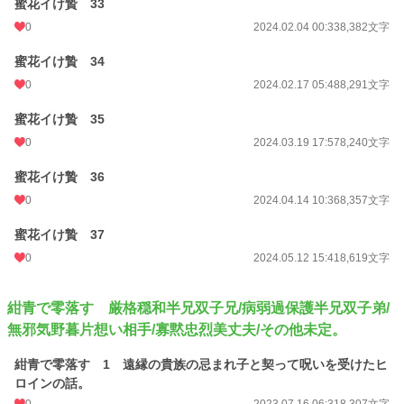
蜜花イけ贄 33
0
2024.02.04 00:33
8,382文字
蜜花イけ贄 34
0
2024.02.17 05:48
8,291文字
蜜花イけ贄 35
0
2024.03.19 17:57
8,240文字
蜜花イけ贄 36
0
2024.04.14 10:36
8,357文字
蜜花イけ贄 37
0
2024.05.12 15:41
8,619文字
紺青で零落す 厳格穏和半兄双子兄/病弱過保護半兄双子弟/
無邪気野暮片想い相手/寡黙忠烈美丈夫/その他未定。
紺青で零落す 1 遠縁の貴族の忌まれ子と契って呪いを受けたヒ
ロインの話。