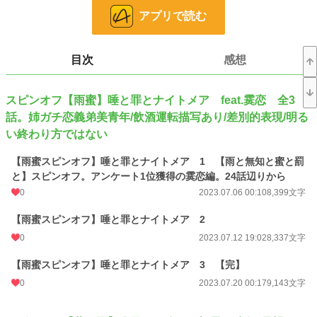
小説
37,171 位 / 228,635 件
アプリで読む
恋愛
16,250 位 / 66,324 件
お気に入り
6
目次
感想
24h.ポイント
7 pt
スピンオフ【雨蜜】唾と罪とナイトメア feat.霙恋 全3
文字数
1,007,126
話。姉ガチ恋義弟美青年/飲酒運転描写あり/差別的表現/明る
更新日時
2024.11.09 21:19
い終わり方ではない
初回公開日時
2023.07.06 00:10
【雨蜜スピンオフ】唾と罪とナイトメア 1 【雨と無知と蜜と罰
と】スピンオフ。アンケート1位獲得の霙恋編。24話辺りから
初回完結日時
2024.11.09 21:20
0
2023.07.06 00:10
8,399文字
週間ポイント
14 pt (70,247 位)
【雨蜜スピンオフ】唾と罪とナイトメア 2
月間ポイント
42 pt (83,903 位)
0
2023.07.12 19:02
8,337文字
年間ポイント
623 pt (96,989 位)
【雨蜜スピンオフ】唾と罪とナイトメア 3 【完】
累計ポイント
39,266 pt (50,737 位)
0
2023.07.20 00:17
9,143文字