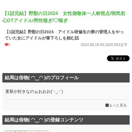
【1話完結】野獣の日2024 女性側敬体一人称視点/弱気初
心DTアイドル/男性喘ぎ/♡喘ぎ
【1話完結】野獣の日2024 アイドル研修生の寮の管理人をやっ
ていた女にアイドルが筆下ろしを頼む話
0
2024.08.18 00:10
20,563文字
結局は俗物( ◠‿◠ )のプロフィール
更新が好きなのぉおおお(´･_･`)
もっと見る
結局は俗物( ◠‿◠ )の登録コンテンツ