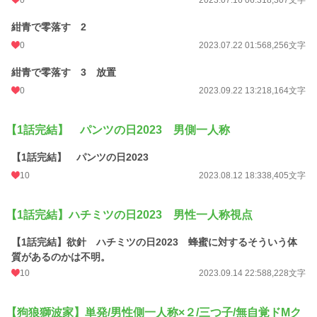
0
2023.07.16 06:31
8,307文字
紺青で零落す 2
0
2023.07.22 01:56
8,256文字
紺青で零落す 3 放置
0
2023.09.22 13:21
8,164文字
【1話完結】 パンツの日2023 男側一人称
【1話完結】 パンツの日2023
10
2023.08.12 18:33
8,405文字
【1話完結】ハチミツの日2023 男性一人称視点
【1話完結】欲針 ハチミツの日2023 蜂蜜に対するそういう体
質があるのかは不明。
10
2023.09.14 22:58
8,228文字
【狗狼獅波家】単発/男性側一人称×２/三つ子/無自覚ドMク