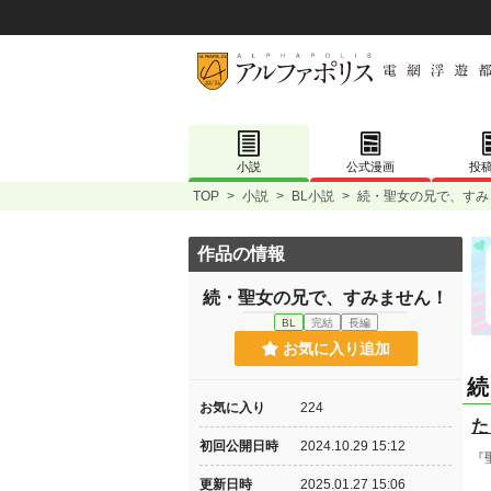
小説
公式漫画
投
TOP
>
小説
>
BL小説
>
続・聖女の兄で、すみ
作品の情報
続・聖女の兄で、すみません！
BL
完結
長編
お気に入り追加
続
お気に入り
224
た
初回公開日時
2024.10.29 15:12
『
更新日時
2025.01.27 15:06