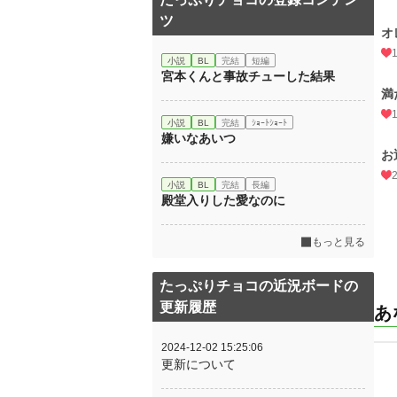
ツ
オ
小説
BL
完結
短編
宮本くんと事故チューした結果
満
小説
BL
完結
ｼｮｰﾄｼｮｰﾄ
嫌いなあいつ
お
小説
BL
完結
長編
殿堂入りした愛なのに
もっと見る
たっぷりチョコの近況ボードの
更新履歴
あ
2024-12-02 15:25:06
更新について