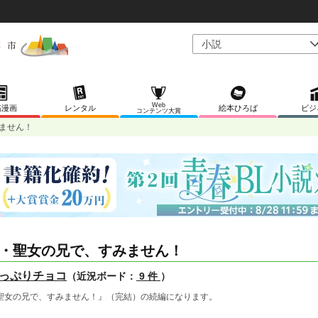
Web
稿漫画
レンタル
絵本ひろば
ビジ
コンテンツ大賞
ません！
・聖女の兄で、すみません！
っぷりチョコ
（近況ボード：
9 件
）
聖女の兄で、すみません！』（完結）の続編になります。