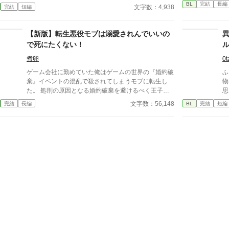
訳ないです！ ---------- 追記：読んでくださった皆さ
う。それを回避する為に、俺は舞台から退場すること
BL
完結
長編
い
文字数：4,938
完結
短編
ま、本当にどうもありがとうございました！！ 完結
を選んだ。全てを燃やし尽くす事で。 そんな俺の行
恐
しましたが回収しきれていないエピソードが私の中で
動によってノアが俺に執着することになるとも知らず
いくつかあるので笑、後日番外編をアップしたいなと
に。
【新版】転生悪役モブは溺愛されんでいいの
現在準備中です。 詳しい更新日まだ未定ですが、も
で死にたくない！
しよろしかったらゼヒまた覗いてやってくださいね
ー！
煮卵
0t
ゲーム会社に勤めていた俺はゲームの世界の『婚約破
ふ
棄』イベントの混乱で殺されてしまうモブに転生し
物
た。 処刑の原因となる婚約破棄を避けるべく王子に
思
友人として接近。 なんか数ヶ月おきに繰り返される
す。 ※2025/08/04
文字数：56,148
完結
長編
BL
完結
短編
「恋人や出会いのためのお祭り」をできる限り第二皇
や
子と過ごし、 婚約破棄の原因となる主人公と出会う
きっかけを徹底的に排除する。 最近では監視をつけ
るまでもなくいつも一緒にいたいと言い出すようにな
った・・・ やんごとなき血筋のハンサムな王子様を
淑女たちから遠ざけ男の俺とばかり過ごすように 仕
向けるのはちょっと申し訳ない気もしたが、俺の運命
のためだ。仕方あるまい。 クレバーな立ち振る舞い
により、俺の死亡フラグは完全に回避された・・・
と思ったら、婚約の儀の当日、「私には思い人がいる
のです」 と言いやがる！一体誰だ！？ その日の夜、
俺はゲームの告白イベントがある薔薇園に呼び出され
て・・・ ーーーーーーーー この作品は以前投稿した
「転生悪役モブは溺愛されんで良いので死にたくな