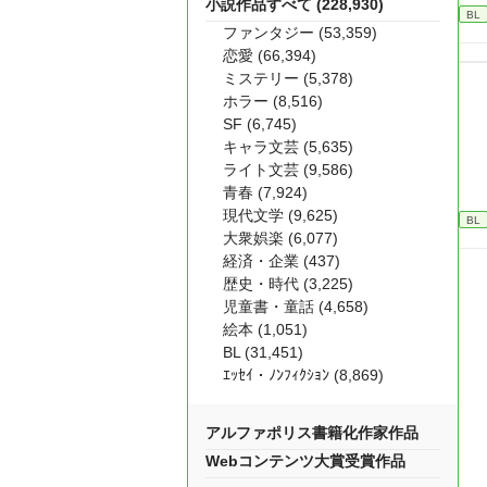
小説作品すべて (228,930)
BL
ファンタジー (53,359)
恋愛 (66,394)
ミステリー (5,378)
ホラー (8,516)
SF (6,745)
キャラ文芸 (5,635)
ライト文芸 (9,586)
青春 (7,924)
現代文学 (9,625)
BL
大衆娯楽 (6,077)
経済・企業 (437)
歴史・時代 (3,225)
児童書・童話 (4,658)
絵本 (1,051)
BL (31,451)
ｴｯｾｲ・ﾉﾝﾌｨｸｼｮﾝ (8,869)
アルファポリス書籍化作家作品
Webコンテンツ大賞受賞作品