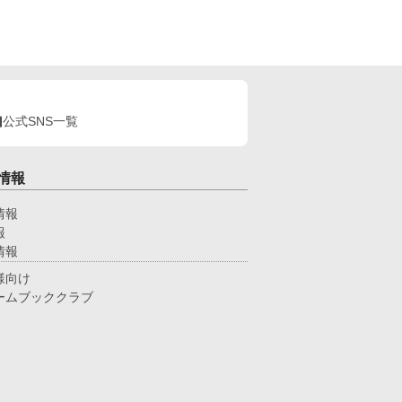
公式SNS一覧
情報
情報
報
情報
様向け
ームブッククラブ