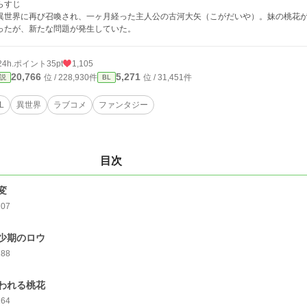
らすじ
世界に再び召喚され、一ヶ月経った主人公の古河大矢（こがだいや）。妹の桃花が
ったが、新たな問題が発生していた。
24h.ポイント
35pt
1,105
20,766
5,271
位 / 228,930件
位 / 31,451件
説
BL
L
異世界
ラブコメ
ファンタジー
目次
変
207
少期のロウ
188
われる桃花
164