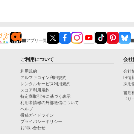
い！」に 加筆修正を加えたものです。 リュシアンの
転生前の設定や主人公二人の出会いのシーンを追加
し、 あまり描けていなかったキャラクターのシーン
を追加しています。 展開が少し変わっていますので
新しい小説として投稿しています。 続編出ました 転
生悪役令嬢は溺愛されんでいいので推しカプを見守り
たい！ https://www.alphapolis.co.jp/novel/68711024
アプリ一覧
0/826989668 ーーーー 校正・文体の調整に生成AIを
利用しています。
ご利用について
会社
利用規約
会社
アルファコイン利用規約
IR情
レンタルサービス利用規約
採用
スコア利用規約
書店
特定商取引法に基づく表示
ドリ
利用者情報の外部送信について
ヘルプ
投稿ガイドライン
プライバシーポリシー
お問い合わせ