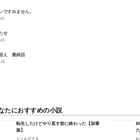
レですみません。
165
たせ
145
迎え 最終話
236
なたにおすすめの小説
転生したけどやり直す前に終わった【加筆
版】
リトルグラス
わ