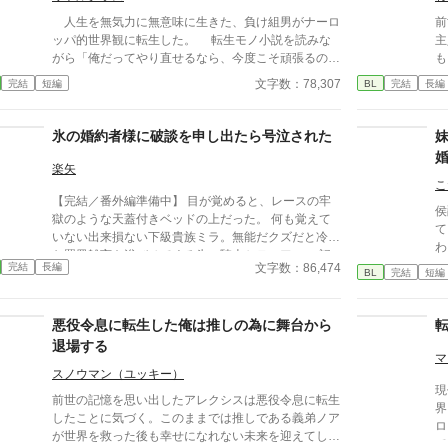
人生を無気力に無意味に生きた、負け組男がナーロ
前
ッパ的世界観に転生した。 転生モノ小説を読みな
主人公。 ま
がら「俺だってやり直せるなら、今度こそ頑張るのに
も
な」と、思いながら最期を迎えた前世を思い出し「今
悪
文字数：78,307
完結
短編
BL
完結
長編
度は人生を成功させる」と転生した男、アイザックは
活
子供時代から努力を重ねた。 しかし、アイザック
は成人の直前で家族を処刑され、平民落ちにされ、す
氷の婚約者様に破談を申し出たら号泣された
べてを失った状態で追放された。 ろくなチートも
なく、あるのは子供時代の努力の結果だけ。ともに追
楽矢
放された子ども達を抱えてアイザックは南の港町を目
こ
【完結／番外編準備中】 目が覚めると、レースの牢
指す── ＊＊＊ 第１１回BL小説大賞にエントリー
侯
獄のような天蓋付きベッドの上だった。 何も覚えて
するために修正と加筆を加え、作者のつぶやきは削除
て
いない出来損ない下級貴族ミラ。無能だクズだと冷酷
しました。(23'10'20) ＊＊
わ
な罵詈雑言を浴びせてくる氷の騎士セティアス。 記
に
文字数：86,474
完結
長編
憶喪失から始まる、２人のファンタジー貴族ラブコメ
BL
完結
短編
匿
ディ。 ---------- ※注） かっこいい攻はいません。 タ
育
イトル通りそのうち号泣しますのでご注意！ 貴族描
悪役令息に転生した俺は推しの為に舞台から
写は緩い目で雰囲気だけお読みいただけると幸いで
す。 ハッピーエンドです。 激重感情をこじらせた攻
退場する
マ
→受な関係がお好きな同志の方、どうぞよろしくお願
スノウマン（ユッキー）
いします！ 全16話 完結済み 他サイトにも同作品を投
現
稿しています。 様子を見ながらそのうち統合するか
前世の記憶を思い出したアレクシスは悪役令息に転生
界
もしれません。 初めての一次創作でまだよく分かっ
したことに気づく。このままでは推しである義弟ノア
ロ
ておらず、何かおかしなことをしでかしていたら申し
が世界を救った後も幸せになれない未来を迎えてしま
て