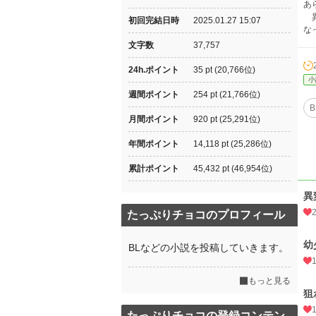
あ
異
初回完結日時
2025.01.27 15:07
な
文字数
37,757
24h.ポイント
35 pt (20,766位)
小
週間ポイント
254 pt (21,766位)
B
月間ポイント
920 pt (25,291位)
年間ポイント
14,118 pt (25,286位)
累計ポイント
45,432 pt (46,954位)
異
たっぷりチョコのプロフィール
幼
BLなどの小説を投稿していきます。
もっと見る
狙
たっぷりチョコの登録コンテン