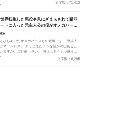
文字数：71,413
上げたのは、帝国最強の武力を誇り「氷の死神」と
れられる辺境伯・ラーク。
異世界転生した悪役令息にざまぁされて断罪
ルートに入った元主人公の僕がオメガバース
ＢＬゲームの世界から逃げるまで
ake
とひらめいたオメガバースもの短編です。 登場人
はネームレス。 きっと似たような話が沢山あると
いますが、ご容赦下さい。 内容はタイトル通りで
追記 お気に入りやしおり、イイね
文字数：6,295
エールをありがとうございます！ 嬉しいです！