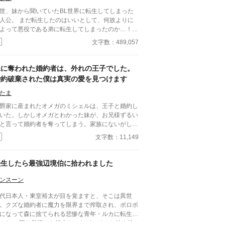
世、妹から聞いていたBL世界に転生してしまった
だ転生したのはいいとして、何故よりに
よって悪役である弟に転生してしまったのか…！？
役の弟が抱えていたであろう嫉妬に抗いつつ転生生
文字数：489,057
を過ごす物語。
妹に奪われた婚約者は、外れの王子でした。
婚約破棄された僕は真実の愛を見つけます
たま
爵家に産まれたオメガのミシェルは、王子と婚約し
いた。しかしオメガとわかった妹が、お兄様ずるい
と言って婚約者を奪ってしまう。家族にないがしろ
されたことで悲嘆するミシェルであったが、辺境に
文字数：11,149
われていたアルファの落胤王子と出会い真実の愛を
む。ハッピーエンドオメガバースです。
​転生したら最強辺境伯に拾われました
ンスーン
代日本人・東堂裕太が目を覚ますと、そこは異世
。クズな婚約者に魔力を限界まで搾取され、ボロボ
になって森に捨てられる悲惨な青年・ルカに転生し
いた。 ​死を覚悟した裕太だったが、そんな彼を拾