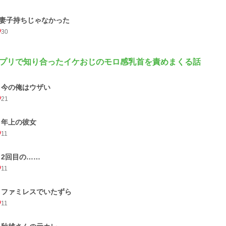
3妻子持ちじゃなかった
30
プリで知り合ったイケおじのモロ感乳首を責めまくる話
4 今の俺はウザい
21
5 年上の彼女
11
6 2回目の……
11
7 ファミレスでいたずら
11