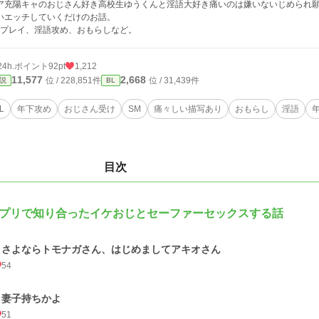
ア充陽キャのおじさん好き高校生ゆうくんと淫語大好き痛いのは嫌いないじめられ
いエッチしていくだけのお話。
Mプレイ、淫語攻め、おもらしなど。
24h.ポイント
92pt
1,212
11,577
2,668
位 / 228,851件
位 / 31,439件
説
BL
L
年下攻め
おじさん受け
SM
痛々しい描写あり
おもらし
淫語
目次
プリで知り合ったイケおじとセーファーセックスする話
1 さよならトモナガさん、はじめましてアキオさん
54
2 妻子持ちかよ
51