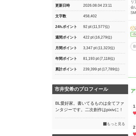
リ
更新日時
2026.08.04 23:11
会
S
文字数
458,402
24h.ポイント
92 pt (11,577位)
小
週間ポイント
422 pt (16,279位)
B
月間ポイント
3,347 pt (11,323位)
年間ポイント
81,193 pt (7,118位)
累計ポイント
239,399 pt (17,789位)
市井安希のプロフィール
ア
BL愛好家。書いてるものは全てファ
ンタジーです。二次創作はpixivに！
もっと見る