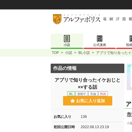
小説
公式漫画
投
TOP
>
小説
>
BL小説
>
アプリで知り合ったイ
作品の情報
アプリで知り合ったイケおじと
××する話
BL
連載中
長編
R18
お気に入り追加
ア
市
お気に入り
136
☆
初回公開日時
2022.08.13 23:19