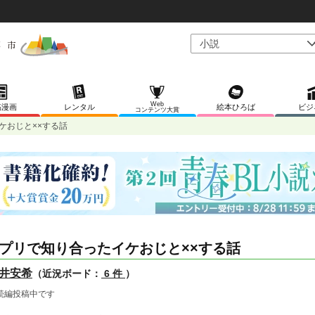
Web
稿漫画
レンタル
絵本ひろば
ビジ
コンテンツ大賞
ケおじと××する話
プリで知り合ったイケおじと××する話
井安希
（近況ボード：
6 件
）
続編投稿中です