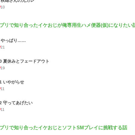
8 秋雄さんの元カレ
10
プリで知り合ったイケおじが俺専用生ハメ便器(仮)になりたい
9 やっぱり……
21
10 夏休みとフェードアウト
19
11 いやがらせ
11
12 守ってあげたい
11
プリで知り合ったイケおじとソフトSMプレイに挑戦する話