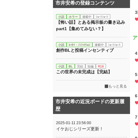
市井安希の登録コンテンツ
小説
ホラー
連載中
ｼｮｰﾄｼｮｰﾄ
【怖い話】とある掲示板の書き込み
part1【集めてみない？】
ア
小説
ｴｯｾｲ・ﾉﾝﾌｨｸｼｮﾝ
連載中
ｼｮｰﾄｼｮｰﾄ
創作BLと投稿インセンティブ
小説
BL
完結
短編
R18
この世界の未完成は【完結】
もっと見る
市井安希の近況ボードの更新履
歴
2025-01-11 23:56:00
イケおじシリーズ更新！