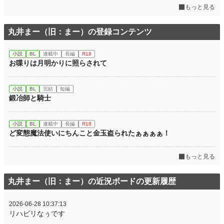
もっと見る
丸井まー（旧：まー）の登録コンテンツ
小説
BL
連載中
長編
R18
お喋りは月明かりに照らされて
小説
BL
完結
短編
鍛冶師と騎士
小説
BL
連載中
長編
R18
ど変態魔法使いにちんこと金玉盗られたぁぁぁぁ！
もっと見る
丸井まー（旧：まー）の近況ボードの更新履歴
2026-06-28 10:37:13
リハビリなぅです