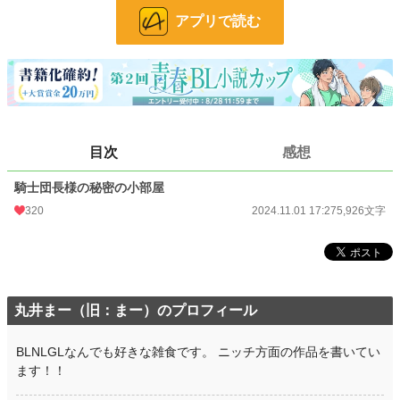
小説
38,519 位 / 228,888 件
アプリで読む
BL
10,564 位 / 31,450 件
お気に入り
95
24h.ポイント
7 pt
文字数
5,926
目次
感想
更新日時
2024.11.01 17:27
騎士団長様の秘密の小部屋
初回公開日時
2024.11.01 17:27
320
2024.11.01 17:27
5,926文字
初回完結日時
2024.11.01 17:27
週間ポイント
259 pt (21,605 位)
月間ポイント
1,228 pt (21,465 位)
丸井まー（旧：まー）のプロフィール
年間ポイント
20,190 pt (20,014 位)
BLNLGLなんでも好きな雑食です。 ニッチ方面の作品を書いてい
累計ポイント
66,645 pt (38,180 位)
ます！！