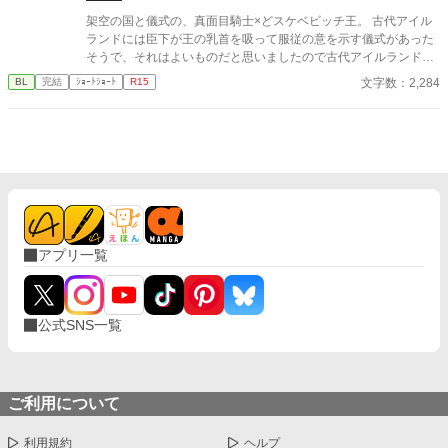
架空の国と儀式の、真面目騎士×どスケベビッチ王。 古代アイル
ランドには臣下が王の乳首を吸って服従の意を示す儀式があった
そうで、それはよいものだと思いましたので古代アイルランドと
は特に関係なく王の乳首を吸ってもらいました。
文字数：2,284
BL
完結
ｼｮｰﾄｼｮｰﾄ
R15
アプリ一覧
公式SNS一覧
ご利用について
利用規約
ヘルプ