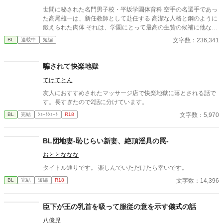
世間に秘された名門男子校・平坂学園体育科 空手の名選手であっ
た高尾雄一は、新任教師として赴任する 高潔な人格と鋼のように
鍛えられた肉体 それは、学園にとって最高の生贄の候補に他なら
なかった 至高の筋肉を持つ、精神を削られ意志をなくした青年を
文字数：236,341
BL
連載中
短編
太古の神に捧げるため、“水”、“風”、“土”の信奉者達が暗躍する 意
志をなくし筋肉の操り人形と化した“デク” 消える教師 山奥の男子
校で繰り広げられるダークファンタジー
騙されて快楽地獄
てけてとん
友人におすすめされたマッサージ店で快楽地獄に落とされる話で
す。長すぎたので2話に分けています。
文字数：5,970
BL
完結
ｼｮｰﾄｼｮｰﾄ
R18
BL団地妻-恥じらい新妻、絶頂淫具の罠-
おととななな
タイトル通りです。 楽しんでいただけたら幸いです。
文字数：14,396
BL
完結
短編
R18
臣下が王の乳首を吸って服従の意を示す儀式の話
八億児