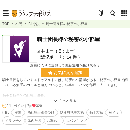
TOP
>
小説
>
BL小説
>
騎士団長様の秘密の小部屋
BL
完結
短編
R18
騎士団長様の秘密の小部屋
丸井まー（旧：まー）
（近況ボード：
14 件
）
お気に入りに追加して更新通知を受け取ろう
お気に入り追加
騎士団長をしているエドゥアルドには、秘密の小部屋がある。秘密の小部屋で飼
っている触手のカミルと遊んでいると、執事のヨハンが部屋に入ってきた。
触手＆執事✕強面騎士団長。
※♡喘ぎ、NTR要素、触手、スパンキング、喉イキ、イラマチオ、お漏らし、
24h.ポイント
7pt
320
小スカ、体内放尿があります！
BL
短編
強面騎士団長受け
伊達男執事攻め
触手攻め
喉イキ
イラマチオ
体内放尿
お漏らし
スパンキング
※ムーンライトノベルズさんでも公開しております。