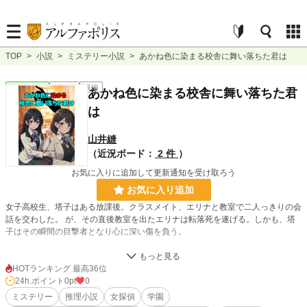
TOP
>
小説
>
ミステリー小説
>
あかね色に染まる校舎に舞い落ちた君は
ミステリー
連載中
長編
あかね色に染まる校舎に舞い落ちた君
は
山井縫
（近況ボード：
2 件
）
お気に入りに追加して更新通知を受け取ろう
お気に入り追加
女子高校生、塔子はある放課後。クラスメイト、エリナと教室で二人っきりの会
話を交わした。 が、その直後教室を出たエリナは転落死を遂げる。しかも、塔
子はその瞬間の目撃者となり心に深い傷を負う。
転落直前、エリナはスマートフォンから遺書らしきメッセージを発していた為自
殺の可能性もあるが、
HOTランキング 最高36位
現場には不可解な状況が残されていた。
24h.ポイント
0pt
0
ミステリー
推理小説
女探偵
学園
施錠された屋上入り口に靴が置き去られており、頭には三角巾を被り、手には手