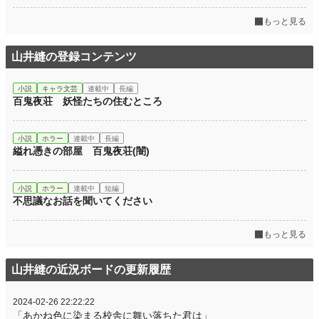
もっと見る
山井縫の登録コンテンツ
小説
キャラ文芸
連載中
長編
百鬼夜荘 妖怪たちの住むところ
小説
ホラー
連載中
長編
縊れ憑きの部屋 百鬼夜荘(闇)
小説
ホラー
連載中
短編
不思議なお話を聞いてください
もっと見る
山井縫の近況ボードの更新履歴
2024-02-26 22:22:22
「あかね色に染まる校舎に舞い落ちた君は」