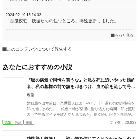
2024-02-19 15:14:33
「百鬼夜荘 妖怪たちの住むところ」挿絵更新しました。
もっと見る
このコンテンツについて報告する
あなたにおすすめの小説
『嘘の病気で同情を買うな』と私を死に追いやった婚約
者、私の墓標の前で額を叩きつけ、血の涙を流して号泣
する大破滅！
熾星
婚姻届を出す前日、久世景人はようやく、十年遅れの婚約指輪を
私の指にはめた。 銀色の輪が薬指に滑り込んだ瞬間、私は照明
の下で光るダイヤをぼんやり見つめた。長く続いた待ち時間が、
やっと終わったような気がした。けれど次の瞬間、彼は私の手を
文字数：20,838
恋愛
完結
短編
見下ろし、まるで似合わない品物を評するように静かな声で言っ
た。 「正直、澪の手ってあまりきれいじゃないよな」 私は言葉
を失った。 景人はそのまま私の指先を取ると、さっきはめたば
幼馴染も義妹も……誰も俺を信じてくれなかった。今さ