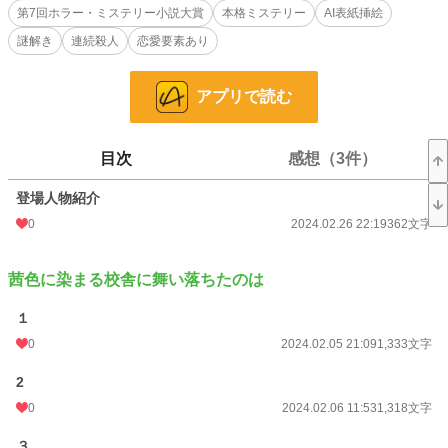
第7回ホラー・ミステリー小説大賞
本格ミステリー
AI表紙挿絵
袋を嵌めていたのだ。
更に一部の女子生徒とトラブルを起こしてもいたらしい。
謎解き
連続殺人
恋愛要素あり
事故か、自殺か他殺か……
謎が深まる中そして起きる第二の事件。
アプリで読む
茜色に染まる校舎から少女は何故転落したのか。女子校生転落事件の謎を追うミ
ステリ。
目次
感想（3件）
小説
228,743 位 / 228,743 件
登場人物紹介
ミステリー
5,380 位 / 5,380 件
0
2024.02.26 22:19
362文字
お気に入り
14
茜色に染まる校舎に舞い落ちたのは
24h.ポイント
0 pt
１
文字数
120,623
0
2024.02.05 21:09
1,333文字
更新日時
2024.03.05 20:34
2
初回公開日時
2024.02.05 21:09
0
2024.02.06 11:53
1,318文字
週間ポイント
0 pt (228,743 位)
３