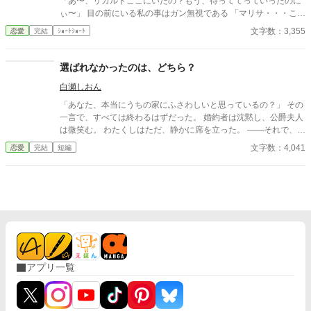
「あ〜、リカルドここにいたの？もう、待っててっていったのに
ぃ〜」 目の前にいる私の事はガン無視である 「マリサ・・・これ
からはタバサと昼食は一緒にとるから、君は遠慮してくれない
文字数：3,355
恋愛
完結
ｼｮｰﾄｼｮｰﾄ
か？」 リカルドにそう言われたマリサは 「酷いわ！リカルド！私
達あんなに愛し合っていたのに、私を捨てるの？」 ん？愛し合っ
ていた？今聞き捨てならない言葉が・・・ 「マリサ！誤解を招く
選ばれなかったのは、どちら？
ような言い方はやめてくれ！僕たちは幼馴染ってだけだろう？」
白瀬しおん
「そんな！リカルド酷い！」 マリサはテーブルに突っ伏してワア
ワア泣き出した、およそ貴族令嬢とは思えない姿を晒している
「あなた、本当にうちの家にふさわしいと思っているの？」 その
この騒ぎ自体 とんだ恥晒しだわ タバサは席を立ち 冷めた目で
一言で、すべては終わるはずだった。 婚約者は沈黙し、公爵夫人
リカルドを見ると、「この事は父に相談します、お先に失礼しま
は微笑む。 わたくしはただ、静かに席を立った。 ――それで、終
すわ」 「まってくれタバサ！誤解なんだ」 リカルドを置いて、タ
わりのはずだったのに。 届いた一通の封書。 王城からの照会。
文字数：4,041
恋愛
完結
短編
バサは席を立った
そして、夜会に現れた“迎え”。 その日、選ばれたのは――どちら
だったのか。
アプリ一覧