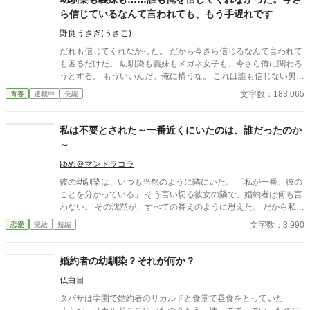
かりの指輪を抜き取った。十年待ち続けた指輪は、彼の手のひら
ら信じているなんて言われても、もう手遅れです
の上で冷たく光っていた。 「この指輪、瑠奈の手にあったほうが
似合うと思う」 私は手を引き戻し、信じられない思いで彼を見
野良うさぎ(うさこ)
た。 「どういう意味？ 瑠奈と結婚するつもりなの？」 景人は
だれも信じてくれなかった。 だから今さら信じるなんて言われて
目を伏せ、指輪の縁を指先でなぞった。まるで、たいしたことで
も困るだけだ。 幼馴染も義妹もメガネ女子も、今さら俺に関わろ
はない問いを少し考えているだけのようだった。 「そこまでじゃ
うとする。 もういいんだ。俺に構うな。 これは誰も信じない男が
ない。ただ、会えない時間が長くなると、どうしても瑠奈のこと
繰り広げる恋愛物語
文字数：183,065
青春
連載中
長編
を考えるんだ」 その瞬間、私は自分がどうやってあのタワーマ
ンションを出たのかさえ覚えていない。
私は不要とされた～一番近くにいたのは、誰だったのか
～
ゆめ＠マンドラゴラ
彼の幼馴染は、いつも当然のように隣にいた。 「私が一番、彼の
ことを分かっている」 そう言い切る彼女の隣で、婚約者は何も言
わない。 その沈黙が、すべての答えのように思えた。 だから私
は、身を引いた。 ――はずだった。 一番近くにいたのは、本当に
文字数：3,990
恋愛
完結
短編
彼女だったのか。 「不要とされた」シリーズ第三弾。
婚約者の幼馴染？それが何か？
仏白目
タバサは学園で婚約者のリカルドと食堂で昼食をとっていた