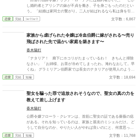
田舎の伯爵令嬢アリシア・ローデンには婚約者がいた。 しか
し婚約者とアリシアの妹が不貞を働き、子を身ごもったのだとい
う。 「結婚は家同士の繋がり。二人が結ばれるなら私は身を引き
ましょう。どうぞお幸せに」 婚約破棄されたアリシアは潔く身
文字数：6,867
恋愛
完結
ｼｮｰﾄｼｮｰﾄ
を引くことにした。 婚約破棄という烙印が押された以上、もう
結婚は出来ない。 ならば一人で生きていくだけ。 アリシアは
王都の外れにある小さな家を買い、そこで暮らし始める。 「あ
家族から虐げられた令嬢は冷血伯爵に嫁がされる〜売り
ぁ、最高……ここなら一人で自由に暮らせるわ！」 初めての一
飛ばされた先で温かい家庭を築きます〜
人暮らしを満喫するアリシア。 趣味だった刺繍で生計が立てら
れるようになった頃……。 「アリシア、頼むから戻って来てく
香木陽灯
れ！ 俺と結婚してくれ……！」 何故か元婚約者がやってきて
「ナタリア！ 廊下にホコリがたまっているわ！ きちんと掃除
頭を下げたのだ。 しかし丁重にお断りした翌日、 「お姉様、お
なさい」 「お姉様、お茶が冷めてしまったわ。淹れなおして。早
願いだから戻ってきてください！ あいつの相手はお姉様じゃな
くね」 グラミリアン伯爵家では長女のナタリアが使用人のように
きゃ無理です……！」 妹までもがやってくる始末。 しかしア
働かされていた。 彼女はある日、冷血伯爵に嫁ぐように言われ
文字数：18,694
恋愛
完結
短編
リシアは微笑んで首を横に振るばかり。 「私はもう結婚する気も
る。 「あなたが伯爵家に嫁げば、我が家の利益になるの。あなた
家に戻る気もありませんの。どうぞお幸せに」 家族や婚約者は
は知らないだろうけれど、伯爵に娘を差し出した家には、国王か
知らないことだったが、実はアリシアは幸せな生活を送っていた
ら褒美が出るともっぱらの噂なのよ」 売られるように嫁がされ
聖女を騙った罪で追放されそうなので、聖女の真の力を
のだった。
たナタリアだったが、冷血伯爵は噂とは違い優しい人だった。
教えて差し上げます
「僕が世間でなんと呼ばれているか知っているだろう？ 僕と結
婚することで、君も色々言われるかもしれない。……申し訳な
香木陽灯
い」 自分に自信がないナタリアと優しい冷血伯爵は、少しずつ距
公爵令嬢フローラ・クレマンは、首筋に聖女の証である薔薇の痣
離が近づいていく。 ※ゆるめの設定 ※他サイトにも掲載中
がある。それを知っているのは、家族と親友のミシェルだけ。 ど
うして自分なのか、やりたい人がやれば良いのにと、何度思った
ことか。だからミシェルに相談したの。 「私は聖女になりたくて
文字数：11,768
恋愛
完結
短編