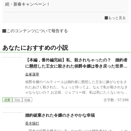
続・新春キャンペーン！
もっと見る
このコンテンツについて報告する
あなたにおすすめの小説
【本編，番外編完結】私、殺されちゃったの？ 婚約者
に懸想した王女に殺された侯爵令嬢は巻き戻った世界で
殺されないように策を練る
金峯蓮華
侯爵令嬢のベルティーユは婚約者に懸想した王女に嫌がらせをさ
れたあげく殺された。 ちょっと待ってよ。なんで私が殺されなき
ゃならないの？ お父様、ジェフリー様、私は死にたくないから婚
約を解消してって言ったよね。 ジェフリー様、必ず守るから少し
文字数：57,598
恋愛
完結
短編
待ってほしいって言ったよね。 少し待っている間に殺されちゃっ
たじゃないの。 どうしてくれるのよ。 ちょっと神様！ やり直さ
せなさいよ！ 何で私が殺されなきゃならないのよ！ 腹立つ
婚約破棄された令嬢のささやかな幸福
わ〜。 舞台は独自の世界です。 ご都合主義です。 緩いお話なの
香木陽灯
で気楽にお読みいただけると嬉しいです。