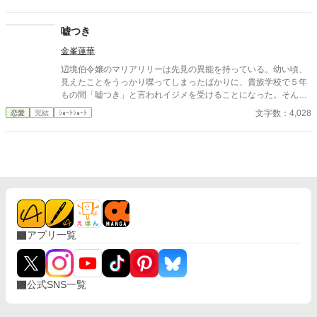
たまらないのに！」 ミシェルに言われたあの日から、私とミシェ
ルの二人で一人の聖女として生きてきた。 けれど、私と第一王子
の婚約が決まってからミシェルとは連絡が取れなくなってしまっ
嘘つき
た。 ミシェル、大丈夫かしら？私が力を使わないと、彼女は聖女
金峯蓮華
として振る舞えないのに…… なんて心配していたのに。 「フロー
ラ・クレマン！聖女の名を騙った罪で、貴様を国外追放に処す。
辺境伯令嬢のマリアリリーは先見の異能を持っている。幼い頃、
いくら貴様が僕の婚約者だったからと言って、許すわけにはいか
見えたことをうっかり喋ってしまったばかりに、貴族学校で５年
ない。我が国の聖女は、ミシェルただ一人だ」 第一王子とミシェ
もの間「嘘つき」と言われイジメを受けることになった。そんな
ルに、偽の聖女を騙った罪で断罪させそうになってしまった。 本
マリアリリーのざまぁなお話。 独自の世界観の緩いお話しです。
文字数：4,028
恋愛
完結
ｼｮｰﾄｼｮｰﾄ
気で私を追放したいのね……でしたら私も本気を出しましょう。
聖女の真の力を教えて差し上げます。
アプリ一覧
公式SNS一覧