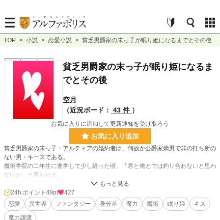
TOP
>
小説
>
恋愛小説
>
貧乏男爵家の末っ子が眠り姫になるまでとその後
恋愛
完結
短編
貧乏男爵家の末っ子が眠り姫になるま
でとその後
空月
（近況ボード：
43 件
）
お気に入りに追加して更新通知を受け取ろう
お気に入り追加
貧乏男爵家の末っ子・アルティアの婚約者は、何故か公爵家嫡男で非の打ち所の
ない男・キースである。
魔術学院の二年生に進学して少し経った頃、「君と俺とでは釣り合わないと思わ
ないか」と言われる。
そのときは曖昧な笑みで流したアルティアだったが、その数日後、倒れて眠った
ままの状態になってしまう。
24h.ポイント
49pt
427
すると、キースの態度が豹変して……？
恋愛
異世界
ファンタジー
身分差
魔力
魔術
眠り姫
キス
魔力譲渡