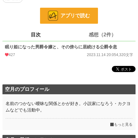
小説
16,524 位 / 228,832 件
恋愛
7,274 位 / 66,374 件
アプリで読む
お気に入り
100
24h.ポイント
49 pt
目次
感想（2件）
文字数
4,320
眠り姫になった男爵令嬢と、その傍らに居続ける公爵令息
427
2023.11.14 20:05
4,320文字
更新日時
2023.11.14 20:05
初回公開日時
2023.11.14 20:05
初回完結日時
2023.11.14 20:05
週間ポイント
849 pt (10,102 位)
空月のプロフィール
月間ポイント
4,303 pt (9,458 位)
名前のつかない曖昧な関係とかが好き。小説家になろう・カクヨ
年間ポイント
67,903 pt (8,236 位)
ムなどでも活動中。
累計ポイント
108,607 pt (28,980 位)
もっと見る