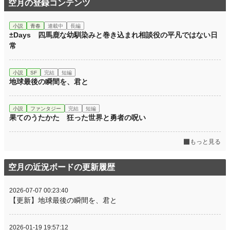
空月の登録コンテンツ
小説
青春
連載中
長編
±Days 四馬鹿な幼馴染みと巻き込まれ相談役の平凡ではない日
常
小説
SF
完結
短編
地球最後の瞬間を、君と
小説
ファンタジー
完結
短編
果てのうたかた 狂った世界と勇者の呪い
もっと見る
空月の近況ボードの更新履歴
2026-07-07 00:23:40
【更新】地球最後の瞬間を、君と
2026-01-19 19:57:12