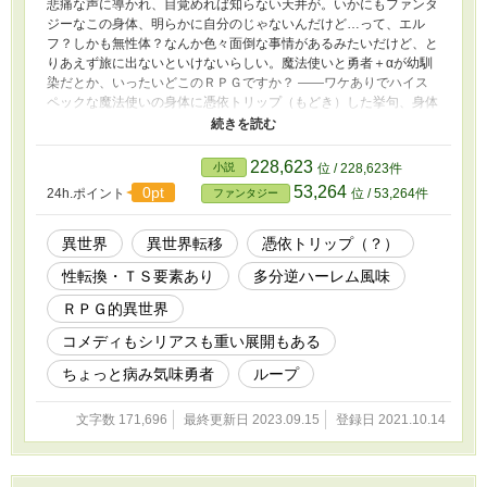
悲痛な声に導かれ、目覚めれば知らない天井が。いかにもファンタ
ジーなこの身体、明らかに自分のじゃないんだけど…って、エル
フ？しかも無性体？なんか色々面倒な事情があるみたいだけど、と
りあえず旅に出ないといけないらしい。魔法使いと勇者＋αが幼馴
染だとか、いったいどこのＲＰＧですか？ ――ワケありでハイス
ペックな魔法使いの身体に憑依トリップ（もどき）した挙句、身体
の持ち主の幼馴染と『魔王』を倒すための旅に出たり何やらややこ
しい事情に強制的に巻き込まれちゃったりする、平凡だったはずの
女の子の物語。 ◆厳密にはボーイズラブ要素はありませんが、設
228,623
小説
位 / 228,623件
定上それに近いものが感じられるかもしれません。
53,264
0pt
24h.ポイント
位 / 53,264件
ファンタジー
異世界
異世界転移
憑依トリップ（？）
性転換・ＴＳ要素あり
多分逆ハーレム風味
ＲＰＧ的異世界
コメディもシリアスも重い展開もある
ちょっと病み気味勇者
ループ
文字数 171,696
最終更新日 2023.09.15
登録日 2021.10.14