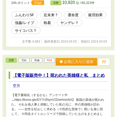
10,920
21pt
24h.ポイント
位 / 66,323件
恋愛
ふんわりSF
近未来？
運命度
催淫効果
強姦/レイプ
執着
ヤンデレ？
サイコパス？
文字数 4,083
最終更新日 2024.03.03
登録日 2024.03.03
恋愛
完結
長編
R18
お気に入りに追加
77
【電子版販売中！】呪われた英雄様と私 まとめ
空月
【電子書籍化（するかも）アンケート中
→https://forms.gle/DY7r3NynV2DwHmnNA】 救国の英雄が呪われ
た。 それを他人事と傍観していた私の元に、件の英雄様が訪れ
る。 ――女性を狂おしく求める（※性的な意味で）呪いを身に宿
して。 ※同名タイトルシリーズで投稿していたものをまとめまし