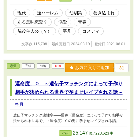
現代
逆ハーレム
幼馴染
巻き込まれ
ある意味恋愛？
溺愛
青春
脇役主人公（？）
平凡
コメディ
文字数 115,708
最終更新日 2024.03.19
登録日 2021.06.01
恋愛
完結
短編
R18
お気に入りに追加
31
運命度、０ ～遺伝子マッチングによって子作り
相手が決められる世界で孕ませレイプされる話～
空月
遺伝子マッチング適性率――通称〈運命度〉によって子作り相手が
決められる世界で、〈運命度〉０の男に孕ませレイプされる話。
25,147
小説
位 / 228,623件