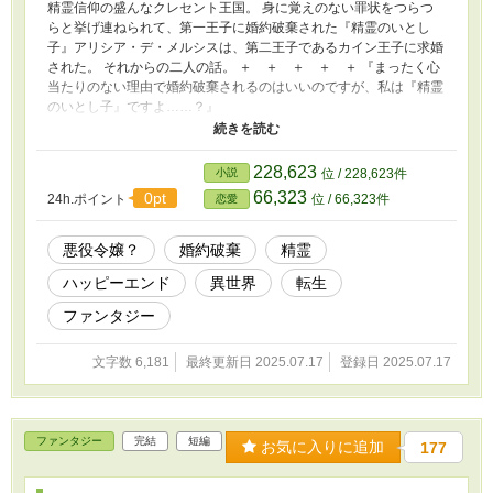
精霊信仰の盛んなクレセント王国。 身に覚えのない罪状をつらつ
らと挙げ連ねられて、第一王子に婚約破棄された『精霊のいとし
子』アリシア・デ・メルシスは、第二王子であるカイン王子に求婚
された。 それからの二人の話。 ＋ ＋ ＋ ＋ ＋ 『まったく心
当たりのない理由で婚約破棄されるのはいいのですが、私は『精霊
のいとし子』ですよ……？』
（https://www.alphapolis.co.jp/novel/368147631/886540222）、
カイン王子視点
（https://www.alphapolis.co.jp/novel/368147631/770634290）の
228,623
小説
位 / 228,623件
続編（同人誌書き下ろし分）です。
66,323
0pt
24h.ポイント
位 / 66,323件
恋愛
悪役令嬢？
婚約破棄
精霊
ハッピーエンド
異世界
転生
ファンタジー
文字数 6,181
最終更新日 2025.07.17
登録日 2025.07.17
ファンタジー
完結
短編
お気に入りに追加
177