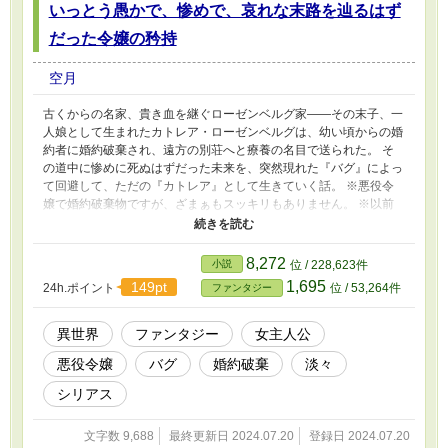
いっとう愚かで、惨めで、哀れな末路を辿るはず
だった令嬢の矜持
空月
古くからの名家、貴き血を継ぐローゼンベルグ家――その末子、一
人娘として生まれたカトレア・ローゼンベルグは、幼い頃からの婚
約者に婚約破棄され、遠方の別荘へと療養の名目で送られた。 そ
の道中に惨めに死ぬはずだった未来を、突然現れた『バグ』によっ
て回避して、ただの『カトレア』として生きていく話。 ※悪役令
嬢で婚約破棄物ですが、ざまぁもスッキリもありません。 ※以前
投稿していた「いっとう愚かで惨めで哀れだった令嬢の果て」改稿
版です。文章量が1.5倍くらいに増えています。
8,272
小説
位 / 228,623件
1,695
149pt
24h.ポイント
位 / 53,264件
ファンタジー
異世界
ファンタジー
女主人公
悪役令嬢
バグ
婚約破棄
淡々
シリアス
文字数 9,688
最終更新日 2024.07.20
登録日 2024.07.20