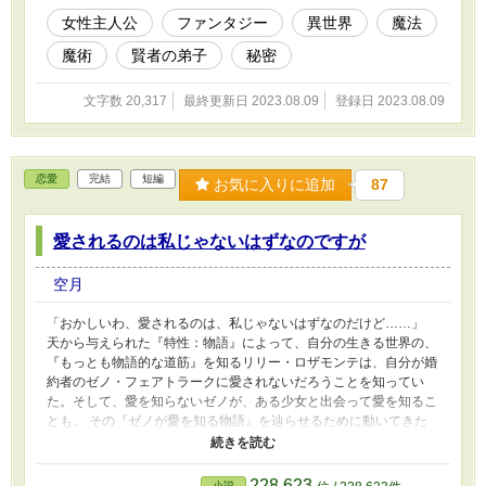
女性主人公
ファンタジー
異世界
魔法
魔術
賢者の弟子
秘密
文字数 20,317
最終更新日 2023.08.09
登録日 2023.08.09
恋愛
完結
短編
お気に入りに追加
87
愛されるのは私じゃないはずなのですが
空月
「おかしいわ、愛されるのは、私じゃないはずなのだけど……」
天から与えられた『特性：物語』によって、自分の生きる世界の、
『もっとも物語的な道筋』を知るリリー・ロザモンテは、自分が婚
約者のゼノ・フェアトラークに愛されないだろうことを知ってい
た。そして、愛を知らないゼノが、ある少女と出会って愛を知るこ
とも。 その『ゼノが愛を知る物語』を辿らせるために動いてきた
リリーだったが、ある日ゼノから告げられる。「君を愛している」
と。
228,623
小説