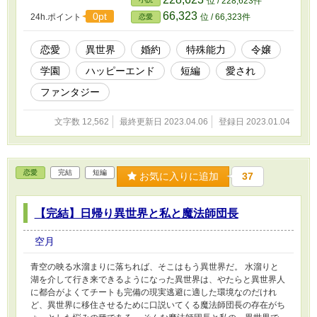
位 / 228,623件
66,323
0pt
24h.ポイント
位 / 66,323件
恋愛
恋愛
異世界
婚約
特殊能力
令嬢
学園
ハッピーエンド
短編
愛され
ファンタジー
文字数 12,562
最終更新日 2023.04.06
登録日 2023.01.04
恋愛
完結
短編
お気に入りに追加
37
【完結】日帰り異世界と私と魔法師団長
空月
青空の映る水溜まりに落ちれば、そこはもう異世界だ。 水溜りと
湖を介して行き来できるようになった異世界は、やたらと異世界人
に都合がよくてチートも完備の現実逃避に適した環境なのだけれ
ど、異世界に移住させるために口説いてくる魔法師団長の存在がち