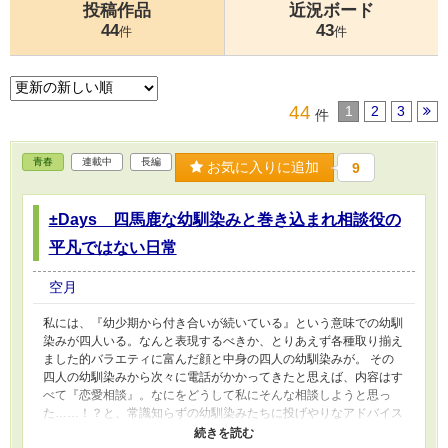
投稿作品
近況ボード
44
43
件
件
44
1
2
3
件
青春
連載中
長編
お気に入りに追加
9
±Days 四馬鹿な幼馴染みと巻き込まれ相談役の
平凡ではない日常
空月
私には、『幼少期から付き合いが続いている』という意味での幼馴
染みが四人いる。なんと表現するべきか、とりあえず各種取り揃え
ました的バラエティに富んだ顔と中身の四人の幼馴染みが。 その
四人の幼馴染みから次々に電話がかかってきたと思えば、内容はす
べて『恋愛相談』。なにをどうして私にそんな相談しようと思っ
た……！？と、常識知らずの幼馴染みたちに投げやりなアドバイス
をしてみれば、幼馴染みたちの色ボケ暴走は加速度を増してしま