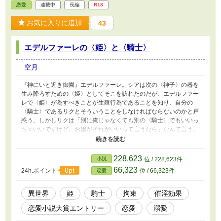
恋愛
連載中
長編
R18
お気に入りに追加
43
エデルファーレの〈姫〉と〈騎士〉
空月
『神にいと近き御園』エデルファーレ。シアは次の〈神子〉の器を
生み降ろすための〈姫〉としてそこを訪れたのだが、エデルファー
レで〈姫〉が為すべきことが生殖行為であることを知り、自分の
〈騎士〉であるリクとそういうことをしなければならないのかと戸
惑う。しかしリクは「別に俺じゃなくても別の〈騎士〉でもいいっ
ちゃいいですけど。お嬢がそれがいいって言うなら」なんて言う。
リクとそういうことをするのも考えたことがなかったが、顔も知ら
ない相手はもっと考えられない――責務と羞恥の狭間で悩むシアだ
ったが、他の〈姫〉や〈騎士〉と知り合う中で考えが変わってい
228,623
小説
位 / 228,623件
く。
66,323
0pt
24h.ポイント
位 / 66,323件
恋愛
異世界
姫
騎士
拘束
催淫効果
恋愛小説大賞エントリー
恋愛
溺愛