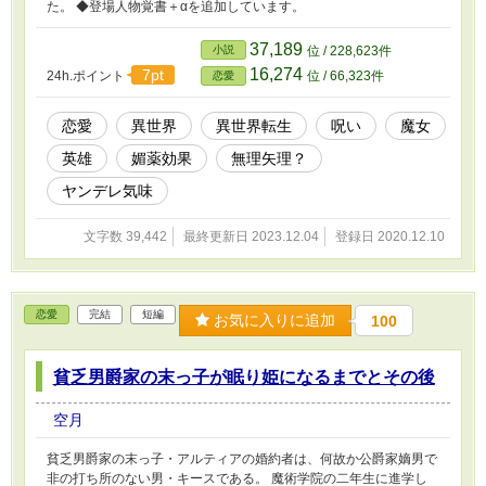
た。 ◆登場人物覚書＋αを追加しています。
37,189
小説
位 / 228,623件
16,274
7pt
24h.ポイント
位 / 66,323件
恋愛
恋愛
異世界
異世界転生
呪い
魔女
英雄
媚薬効果
無理矢理？
ヤンデレ気味
文字数 39,442
最終更新日 2023.12.04
登録日 2020.12.10
恋愛
完結
短編
お気に入りに追加
100
貧乏男爵家の末っ子が眠り姫になるまでとその後
空月
貧乏男爵家の末っ子・アルティアの婚約者は、何故か公爵家嫡男で
非の打ち所のない男・キースである。 魔術学院の二年生に進学し