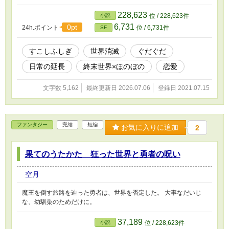
228,623
小説
位 / 228,623件
6,731
0pt
24h.ポイント
位 / 6,731件
SF
すこしふしぎ
世界消滅
ぐだぐだ
日常の延長
終末世界×ほのぼの
恋愛
文字数 5,162
最終更新日 2026.07.06
登録日 2021.07.15
ファンタジー
完結
短編
お気に入りに追加
2
果てのうたかた 狂った世界と勇者の呪い
空月
魔王を倒す旅路を辿った勇者は、世界を否定した。 大事なだいじ
な、幼馴染のためだけに。
37,189
小説
位 / 228,623件