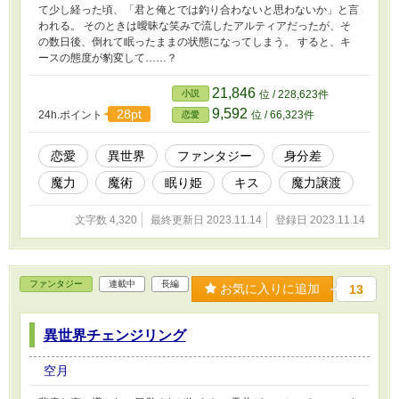
て少し経った頃、「君と俺とでは釣り合わないと思わないか」と言
われる。 そのときは曖昧な笑みで流したアルティアだったが、そ
の数日後、倒れて眠ったままの状態になってしまう。 すると、キ
ースの態度が豹変して……？
21,846
小説
位 / 228,623件
9,592
28pt
24h.ポイント
位 / 66,323件
恋愛
恋愛
異世界
ファンタジー
身分差
魔力
魔術
眠り姫
キス
魔力譲渡
文字数 4,320
最終更新日 2023.11.14
登録日 2023.11.14
ファンタジー
連載中
長編
お気に入りに追加
13
異世界チェンジリング
空月