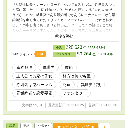
『聖騎士団長・レーナクロード・シルヴェストルは、異世界の少女
と恋に落ちた』。 巷で囁かれていたそんな噂によるものなのかそ
うでないのか、幼馴染であり婚約者でもあるレーナクロードから婚
約解消を申し出られたエリシュカ・アーデルハイド。 けれど彼女
は、その申し出にあっさりと頷いた。 そうしてその話はそこで終
わった――そのはずだった。 しかし、目が覚めたら三月経ってい
たという異常事態に見舞われたエリシュカは、その元凶がレーナク
ロードだと聞き、『異世界の少女』と旅に出たという彼を連れ戻す
ことを決意する。 それが別れた婚約者に、無様に追いすがるよう
228,623
小説
位 / 228,623件
な真似に見えると承知の上で。
53,264
0pt
24h.ポイント
位 / 53,264件
ファンタジー
婚約解消
異世界
魔術
主人公は良家の子女
相方は何でも屋
雰囲気は逆ハーレム
託宣
異世界召喚
元婚約者が恋愛要素
ファンタジー
文字数 59,131
最終更新日 2023.03.25
登録日 2021.05.30
恋愛
完結
ｼｮｰﾄｼｮｰﾄ
お気に入りに追加
1