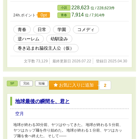
い……？
228,623
小説
位 / 228,623件
7,914
0pt
24h.ポイント
位 / 7,914件
青春
青春
日常
学園
コメディ
逆ハーレム
幼馴染み
巻き込まれ脇役主人公（仮）
文字数 73,129
最終更新日 2026.07.22
登録日 2025.04.30
SF
完結
短編
お気に入りに追加
2
地球最後の瞬間を、君と
空月
地球が終わる30分前、ヤツはやってきた。 地球が終わる５分前、
ヤツはカップ麺を作り始めた。 地球が終わる１分前、ヤツはカッ
プ麺を食べ終えた。 そして――