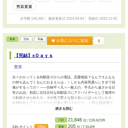
凡々な魔法使いのフィオラが、元の姿に戻るま
男装要素
でと、それから。 ◆三部完結しました。お付き
合いありがとうございました。（2024/4/4）
文字数 145,365
最終更新日 2024.04.04
登録日 2020.12.05
青春
完結
長編
お気に入りに追加
8
【完結】±Ｄａｙｓ
空月
次々かかってくる幼馴染ズからの電話。恋愛相談？なんでそんなも
の持ち込んでくるんだおまえらは…！しかも内容馬鹿らしすぎて頭
痛がするっての！――自称平々凡々一般人の、平凡から遠ざかる日
常のお話。初恋に右往左往な幼馴染ズにアドバイザーとして無理や
り転校させられたり、その先で変人な知り合いにばったりしたり、
結局転校もアドバイザーの立場も受け入れたり。 一部お題使用の
変則的な小説と言えるかも疑問な代物です。基本地の文なしで進行
します。逆ハーを脇から見てみようがコンセプト（多分）。 後々
はシリアス色強めの話もあります。
21,846
小説
位 / 228,623件
205
28pt
24h.ポイント
位 / 7,914件
青春