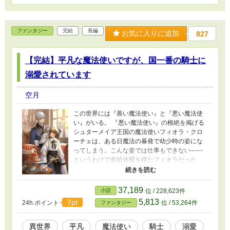
ファンタジー
完結
長編
お気に入りに追加
827
【完結】平凡な魔法使いですが、国一番の騎士に
溺愛されています
空月
この世界には『善い魔法使い』と『悪い魔法使
い』がいる。 『悪い魔法使い』の根絶を掲げる
シュターメイア王国の魔法使いフィオラ・クロ
ーチェは、ある日魔法の暴発で幼少時の姿にな
ってしまう。こんな姿では仕事もできない――
というわけで有給休暇を得たフィオラだった
が、一番の友人を自称するルカ＝セト騎士団長
に、何故かなにくれとなく世話をされること
に。 「……おまえがこんなに子ども好きだとは
37,189
小説
位 / 228,623件
思わなかった」 「いや、俺は子どもが好きなん
5,813
7pt
24h.ポイント
位 / 53,264件
ファンタジー
じゃないよ。君が好きだから、子どもの君もか
わいく思うし好きなだけだ」 そんなことを大真
面目に言う国一番の騎士に溺愛される、平々
異世界
平凡
魔法使い
騎士
溺愛