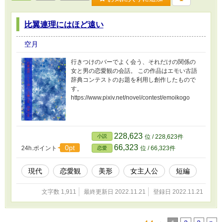
比翼連理にはほど遠い
空月
行きつけのバーでよく会う、それだけの関係の
女と男の恋愛観の会話。 この作品はエモい古語
辞典コンテストのお題を利用し創作したもので
す。
https://www.pixiv.net/novel/contest/emoikogo
228,623
小説
位 / 228,623件
66,323
0pt
24h.ポイント
位 / 66,323件
恋愛
現代
恋愛観
美形
女主人公
短編
文字数 1,911
最終更新日 2022.11.21
登録日 2022.11.21