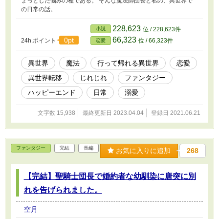
ょっとした悩みの種である。 そんな魔法師団長と私の、異世界で
の日常の話。
228,623
小説
位 / 228,623件
66,323
0pt
24h.ポイント
位 / 66,323件
恋愛
異世界
魔法
行って帰れる異世界
恋愛
異世界転移
じれじれ
ファンタジー
ハッピーエンド
日常
溺愛
文字数 15,938
最終更新日 2023.04.04
登録日 2021.06.21
ファンタジー
完結
長編
お気に入りに追加
268
【完結】聖騎士団長で婚約者な幼馴染に唐突に別
れを告げられました。
空月