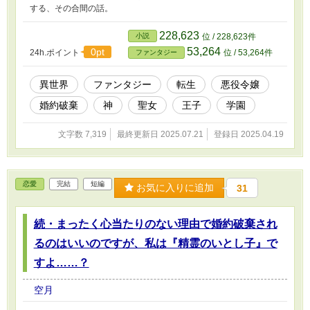
する、その合間の話。
228,623
小説
位 / 228,623件
53,264
0pt
24h.ポイント
位 / 53,264件
ファンタジー
異世界
ファンタジー
転生
悪役令嬢
婚約破棄
神
聖女
王子
学園
文字数 7,319
最終更新日 2025.07.21
登録日 2025.04.19
恋愛
完結
短編
お気に入りに追加
31
続・まったく心当たりのない理由で婚約破棄され
るのはいいのですが、私は『精霊のいとし子』で
すよ……？
空月