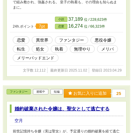
で組み敷かれ、強姦される。 皇子の執着も、その理由も知らぬま
まに。
37,189
小説
位 / 228,623件
16,274
7pt
24h.ポイント
位 / 66,323件
恋愛
恋愛
異世界
ファンタジー
悪役令嬢
転生
処女
執着
無理やり
メリバ
メリーバッドエンド
文字数 12,112
最終更新日 2025.11.02
登録日 2023.04.29
ファンタジー
連載中
短編
お気に入りに追加
25
婚約破棄された令嬢は、聖女として逃亡する
空月
前世記憶持ち令嬢（実は聖女）が、予定通りの婚約破棄を経て逃亡