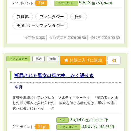
5,813
7pt
24h.ポイント
位 / 53,264件
ファンタジー
異世界
ファンタジー
転生
勇者×ダークファンタジー
文字数 8,088
最終更新日 2026.06.30
登録日 2026.06.30
ファンタジー
完結
短編
お気に入りに追加
41
断罪された聖女は牢の中、かく語りき
空月
将来を嘱望されていた聖女、メルティ・ラーラは、『魔の者』と通
じた罪で牢へと入れられた。 彼女を信じる者たちは、牢の中の彼
女へと会いに行くが――？
25,147
小説
位 / 228,623件
3,907
21pt
24h.ポイント
位 / 53,264件
ファンタジー