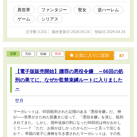
異世界
ファンタジー
聖女
逆ハーレム
ゲーム
シリアス
文字数 3,331
最終更新日 2026.04.24
登録日 2026.04.24
恋愛
完結
短編
R18
お気に入りに追加
87
【電子版販売開始】贖罪の悪役令嬢 ～66回の処
刑の果てに、なぜか監禁束縛ルートに入りました
～
空月
マーガレットは、65回処刑された記憶のある『悪役令嬢』だ。 神
が――世界がさだめた筋書きに従って、『悪役令嬢』を演じ、処刑
されてきた。 しかし、国外追放の刑になった66回目は何かおかし
くて――？ 「ただ、お前がほしかったからだ――と言って信じる
か？」 帝国の皇子に身柄を引き渡されたマーガレットは、その先