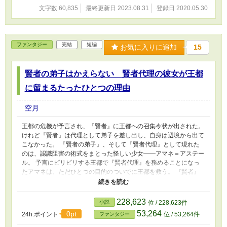
文字数 60,835
最終更新日 2023.08.31
登録日 2020.05.30
ファンタジー
完結
短編
お気に入りに追加
15
賢者の弟子はかえらない 賢者代理の彼女が王都
に留まるたったひとつの理由
空月
王都の危機が予言され、『賢者』に王都への召集令状が出された。
けれど『賢者』は代理として弟子を差し出し、自身は辺境から出て
こなかった。 『賢者の弟子』、そして『賢者代理』として現れた
のは、認識阻害の術式をまとった怪しい少女――アマネ＝アステー
ル。 予言にピリピリする王都で『賢者代理』を務めることになっ
たアマネは、ただひとつの目的のついでに王都を救う。 『賢者』
から彼女を頼まれ、そしてうっかり彼女の秘密を知った『聖騎士』
とのんびり暮らしながら。
228,623
小説
位 / 228,623件
53,264
0pt
24h.ポイント
位 / 53,264件
ファンタジー