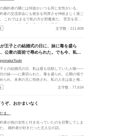
の婚約者の隣には何故かいつも同じ女性がいる。
約者の交流茶会にも彼女を同席させ仲睦まじく過ご
。 これではまるで私の方が邪魔者だ。 苦言を呈し
うものなら彼は目を吊り上げて罵倒する。 どうし
文字数：211,808
編
婚約者同士の交流にわざわざ部外者を連れてくるの
。 彼が何をしたいのかさっぱり分からない。 もう
んな茶番に付き合っていられない。 そんなにその
私が王子との結婚式の日に、妹に毒を盛ら
性を傍に置きたいのなら好きにすればいいわ。
れ、公衆の面前で辱められた。でも今、私は
時を戻し、運命を変えに来た。
ayonakaTsuki
子との結婚式の日、私は最も信頼していた人物――
分の妹――に裏切られた。毒を盛られ、公開の場で
められ、未来の王に拒絶され、私の人生は血と侮辱
中でそこで終わったかのように思えた。しかし、死
文字数：77,634
編
私を迎えたとき、不可能なことが起きた――私は同
回廊で、祭壇の前で目を覚まし、あらゆる涙、嘘、
して一撃の記憶をそのまま覚えていた。今、二度目
どうぞ、おかまいなく
チャンスを得た私は、ただ一つの使命を持つ――真
を突き止め、奪われたものを取り戻し、私を破滅さ
だま。
た者たちにその代償を払わせる。もはや、何も以前
約者が他の女性と付き合っていたのを目撃してしま
ままではない。何も許されない。
た。 婚約者が好きだった主人公の話。