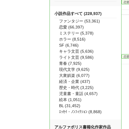
恋
小説作品すべて (228,937)
ファンタジー (53,361)
恋愛 (66,397)
ミステリー (5,378)
ホラー (8,516)
SF (6,746)
キャラ文芸 (5,636)
恋
ライト文芸 (9,586)
青春 (7,925)
現代文学 (9,625)
大衆娯楽 (6,077)
経済・企業 (437)
歴史・時代 (3,225)
児童書・童話 (4,657)
絵本 (1,051)
BL (31,452)
ｴｯｾｲ・ﾉﾝﾌｨｸｼｮﾝ (8,868)
アルファポリス書籍化作家作品