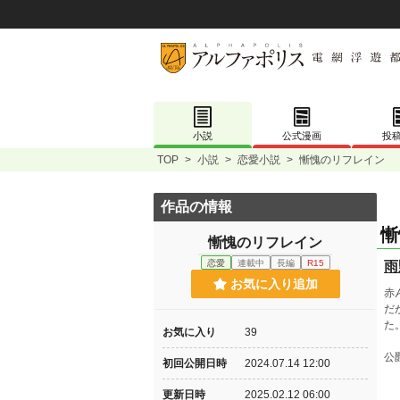
小説
公式漫画
投
TOP
>
小説
>
恋愛小説
>
慚愧のリフレイン
作品の情報
慚
慚愧のリフレイン
恋愛
連載中
長編
R15
雨
お気に入り追加
赤
だ
た
お気に入り
39
公
初回公開日時
2024.07.14 12:00
更新日時
2025.02.12 06:00