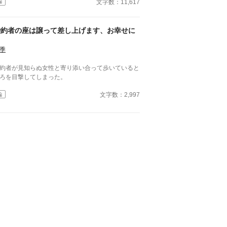
文字数：11,617
編
婚約者の座は譲って差し上げます、お幸せに
季
約者が見知らぬ女性と寄り添い合って歩いていると
ろを目撃してしまった。
文字数：2,997
編