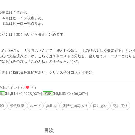
愛要素は２章から。
、４章はヒロイン視点多め。
、３章はヒーロー視点多め。
ロインは４章くらいから暴走し始めます。
ちらpixivさん、カクヨムさんにて『嫌われ令嬢は、手のひら返しを嫌悪する』と
ちらは完結済みですが、こちらは１章ラストで分岐し、全く違うストーリーとなり
でにお読みの方は『ごめんね』の後半からどうぞ。
告無しに残酷＆胸糞描写あり。シリアス半分コメディ半分。
24h.ポイント
7pt
635
38,814
16,831
位 / 228,937件
位 / 66,397件
説
恋愛
恋愛
婚約破棄
ループ
異世界
残酷な描写あり
両片思い
死に戻り
目次