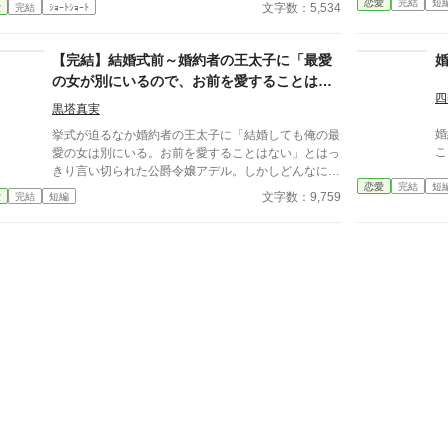
…………もう何もかも手遅れです」 7話完結 他社でも
恋愛
完結
短
文字数：5,534
愛
完結
ｼｮｰﾄｼｮｰﾄ
同時公開します
【完結】結婚式前～婚約者の王太子に「最愛
の女が別にいるので、お前を愛することはな
四
い」と言われました～
黒塔真実
婚
挙式が迫るなか婚約者の王太子に「結婚しても俺の最
こ
愛の女は別にいる。お前を愛することはない」とはっ
きり言い切られた公爵令嬢アデル。しかしどんなに婚
恋愛
完結
短
約者としてないがしろにされても女性としての誇りを
文字数：9,759
愛
完結
短編
傷つけられても彼女は平気だった。なぜなら大切な
「心の拠り所」があるから……。しかし、王立学園の
卒業ダンスパーティーの夜、アデルはかつてない、世
にも酷い仕打ちを受けるのだった―― ※神視点。■
なろうにも別タイトルで重複投稿←【ジャンル日間4
位】。