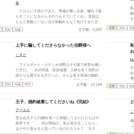
翠
私
「クロエに子供ができた。準備が整い次第、離れで暮
婚
らすことになるからそのつもりでいてくれ」 普段ほ
す
とんど屋敷にいない夫が前触れもなく告げてきた言葉
よ
をきっかけに、レティシアは“三年間”の契約を終わら
恋愛
完結
長
て
文字数：4,095
愛
完結
短編
せることにした。 赤の他人を屋敷に迎えることはし
か
ない。 不要なものに感情を砕く理由などない。 「だ
こ
って、面倒でしょう？」 不誠実な夫も、無意味な結
上手に騙してくださらなかった伯爵様へ
女
婚も、 この際すべて切り捨ててしまいましょう。
しきど
M
アイルザート・ルテシオ伯爵は十七歳で家督を継い
王
だ方だ。 文武両道、容姿端麗、人柄も良く領民の
自
誰からも愛される方だった。そんな若き英雄の婚約者
辱
に選ばれたメリッサ・オードバーン子爵令嬢は、自身
の
文字数：10,149
愛
完結
短編
R15
を果報者と信じて疑っていなかった。 彼が屋敷の
恋愛
完結
長
が
メイドと関係を持っていると知る事になる、その時ま
じ
では。 貴族に愛人がいる事など珍しくもない。そ
そ
王子、婚約破棄してくださいね《完結》
んな事は分かっているつもりだった。分かっていてそ
の
れでも、許せなかった。 メリッサにとってアイル
アーエル
実
こ
ザートは、本心から愛した人だったから。
せ
望まぬ王子との婚約 色々と我慢してきたけどもはや
婚
の
限界です 「……何が理由だ。私が直せることなら」
っ
まだやり直せると思っているのだろうか？ 「王子。