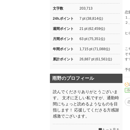
文字数
203,713
恋
１
24h.ポイント
7 pt (38,814位)
２
週間ポイント
21 pt (62,459位)
ヒ
月間ポイント
63 pt (75,351位)
こ
年間ポイント
1,715 pt (71,088位)
そ
累計ポイント
26,887 pt (61,561位)
す
予
雨野のプロフィール
小
読んでくださりありがとうございま
す。 文才に乏しい私ですが、通勤時
間にちょっと読めるようなものを目
指します！ 応援してくださる方感謝
感激でございます。
もっと見る