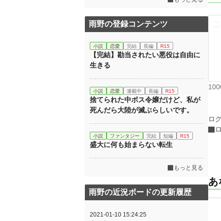
雨野の登録コンテンツ
小説
恋愛
完結
長編
R15
【完結】勘当されたい悪役は自由に
生きる
10
小説
恋愛
連載中
長編
R15
捨てられた中ボス令嬢だけど、私が
死んだら大陸が滅ぶらしいです。
ロ
小説
ファンタジー
完結
短編
R15
盛大に何も始まらない転生
もっと見る
あ
雨野の近況ボードの更新履歴
2021-01-10 15:24:25