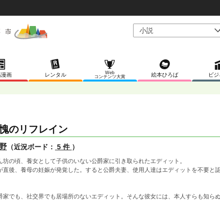
Web
稿漫画
レンタル
絵本ひろば
ビジ
コンテンツ大賞
愧のリフレイン
野
（近況ボード：
5 件
）
ん坊の頃、養女として子供のいない公爵家に引き取られたエディット。
が直後、養母の妊娠が発覚した。すると公爵夫妻、使用人達はエディットを不要と
。
爵家でも、社交界でも居場所のないエディット。そんな彼女には、本人すらも知ら