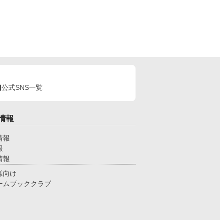
公式SNS一覧
情報
情報
報
情報
様向け
ームブッククラブ