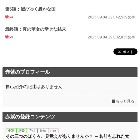
月間ポイント
224 pt (49,330 位)
第5話：滅びゆく愚かな国
年間ポイント
26,079 pt (16,715 位)
64
2025.09.04 12:04
2,539文字
累計ポイント
26,142 pt (62,513 位)
最終話：真の聖女の幸せな結末
69
2025.09.04 19:00
2,835文字
赤紫のプロフィール
自己紹介の記述はありません
もっと見る
赤紫の登録コンテンツ
小説
恋愛
完結
短編
R15
その三つのほくろ、見覚えがありませんか？ ～名前も忘れた女