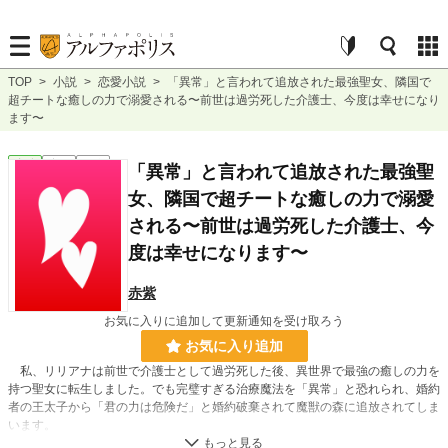
TOP
>
小説
>
恋愛小説
>
「異常」と言われて追放された最強聖女、隣国で
超チートな癒しの力で溺愛される〜前世は過労死した介護士、今度は幸せになり
ます〜
恋愛
完結
短編
「異常」と言われて追放された最強聖
女、隣国で超チートな癒しの力で溺愛
される〜前世は過労死した介護士、今
度は幸せになります〜
赤紫
お気に入りに追加して更新通知を受け取ろう
お気に入り追加
私、リリアナは前世で介護士として過労死した後、異世界で最強の癒しの力を
持つ聖女に転生しました。でも完璧すぎる治療魔法を「異常」と恐れられ、婚約
者の王太子から「君の力は危険だ」と婚約破棄されて魔獣の森に追放されてしま
います。
絶望の中で瀕死の隣国王子を救ったところ、「君は最高だ！」と初めて私の力