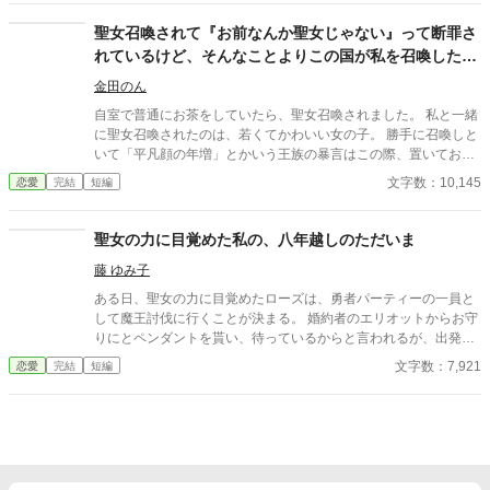
りたいなら、譲ってあげると言っているんです」 「なっ……正気
ですか？」 「正気ですよ」 最初は懐疑的だったフェルムーナを何
聖女召喚されて『お前なんか聖女じゃない』って断罪さ
とか説得して、シャルリナは無事に聖女をやめることができた。
れているけど、そんなことよりこの国が私を召喚したせ
こうして、自由の身になったシャルリナは、穏やかな生活を謳歌
いで滅びそうなのがこわい
するのだった。 ※この作品は「小説家になろう」「カクヨム」
金田のん
「アルファポリス」にも掲載しています。 ※下記の関連作品を読
自室で普通にお茶をしていたら、聖女召喚されました。 私と一緒
むと、より楽しめると思います。
に聖女召喚されたのは、若くてかわいい女の子。 勝手に召喚しと
いて「平凡顔の年増」とかいう王族の暴言はこの際、置いておこ
う。 なぜなら、この国・・・・私を召喚したせいで・・・・いま
文字数：10,145
恋愛
完結
短編
にも滅びそうだから・・・・・。 ※小説家になろうさんにも投稿
しています。
聖女の力に目覚めた私の、八年越しのただいま
藤 ゆみ子
ある日、聖女の力に目覚めたローズは、勇者パーティーの一員と
して魔王討伐に行くことが決まる。 婚約者のエリオットからお守
りにとペンダントを貰い、待っているからと言われるが、出発の
前日に婚約を破棄するという書簡が届く。 エリオットへの想いに
文字数：7,921
恋愛
完結
短編
蓋をして魔王討伐へ行くが、ペンダントには秘密があった。