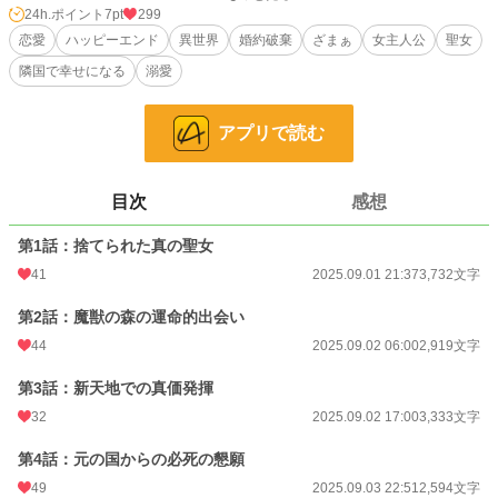
を称賛してくれました。新天地では「真の聖女」と呼ばれ、前世の介護経験も活
24h.ポイント
7pt
299
かして疫病を根絶！魔獣との共存も実現して、国民の皆さんから「ありがと
恋愛
ハッピーエンド
異世界
婚約破棄
ざまぁ
女主人公
聖女
う！」の声をたくさんいただきました。
隣国で幸せになる
溺愛
そんな時、私を捨てた元の国で災いが起こり、「戻ってきて」と懇願されたけ
れど——「私を捨てた国には用はありません」。
今度こそ私は、私を理解してくれる人たちと本当の幸せを掴みます！
アプリで読む
小説
38,704 位 / 228,922 件
目次
感想
恋愛
16,789 位 / 66,393 件
お気に入り
76
第1話：捨てられた真の聖女
41
2025.09.01 21:37
3,732文字
24h.ポイント
7 pt
第2話：魔獣の森の運命的出会い
文字数
17,952
44
2025.09.02 06:00
2,919文字
更新日時
2025.09.04 19:00
第3話：新天地での真価発揮
初回公開日時
2025.09.01 21:37
32
2025.09.02 17:00
3,333文字
初回完結日時
2025.09.04 19:53
第4話：元の国からの必死の懇願
週間ポイント
28 pt (56,925 位)
49
2025.09.03 22:51
2,594文字