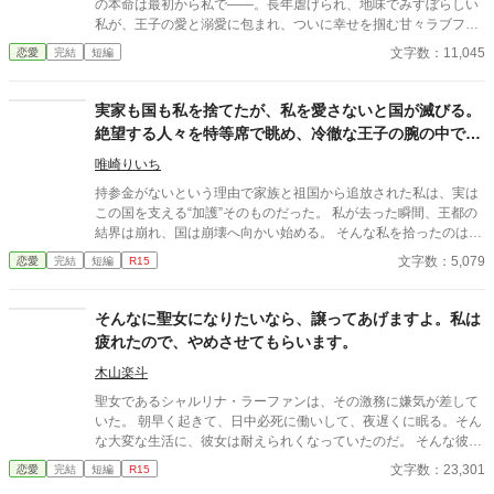
の本命は最初から私で――。長年虐げられ、地味でみすぼらしい
私が、王子の愛と溺愛に包まれ、ついに幸せを掴む甘々ラブファ
ンタジー。妹や家族との誤解、影武者の存在も絡み、ハラハラと
文字数：11,045
恋愛
完結
短編
胸キュンが止まらない物語。
実家も国も私を捨てたが、私を愛さないと国が滅びる。
絶望する人々を特等席で眺め、冷徹な王子の腕の中で思
考停止する。
唯崎りいち
持参金がないという理由で家族と祖国から追放された私は、実は
この国を支える“加護”そのものだった。 私が去った瞬間、王都の
結界は崩れ、国は崩壊へ向かい始める。 そんな私を拾ったのは、
冷徹と噂される隣国の王子。 「やっと見つけた。お前は俺のもの
文字数：5,079
恋愛
完結
短編
R15
だ」 捨てられたはずの私は、気づけば滅びゆく祖国を背に、彼の
腕の中で溺愛されていた。
そんなに聖女になりたいなら、譲ってあげますよ。私は
疲れたので、やめさせてもらいます。
木山楽斗
聖女であるシャルリナ・ラーファンは、その激務に嫌気が差して
いた。 朝早く起きて、日中必死に働いして、夜遅くに眠る。そん
な大変な生活に、彼女は耐えられくなっていたのだ。 そんな彼女
の元に、フェルムーナ・エルキアードという令嬢が訪ねて来た。
文字数：23,301
恋愛
完結
短編
R15
彼女は、聖女になりたくて仕方ないらしい。 「そんなに聖女にな