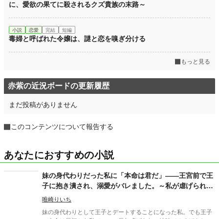
に、愛欲の果てに殺されるクズ貴族の末路～
小説
恋愛
完結
短編
毒婦と呼ばれた令嬢は、謎と恋を嗅ぎ分ける
もっと見る
赤紫の近況ボードの更新履歴
まだ投稿がありません
このコンテンツについて報告する
あなたにおすすめの小説
妹の身代わりだった私に「本命は君だ」――王宮前で王
子に抱き潰され、溺愛がバレました。～私が虐げられる
きっかけになった少年が、私と王子を結び付
唯崎りいち
妹の身代わりとして王子とデートすることになった私。でも王子