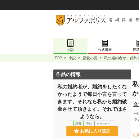
小説
公式漫画
投
TOP
>
小説
>
恋愛小説
>
私の婚約者が、婚約
作品の情報
私
私の婚約者が、婚約をしたくな
か
かったようで毎日小言を言って
きます。それなら私から婚約破
久
棄させて頂きます。それではさ
一
ようなら。
ゆ
恋愛
完結
ｼｮｰﾄｼｮｰﾄ
お気に入り追加