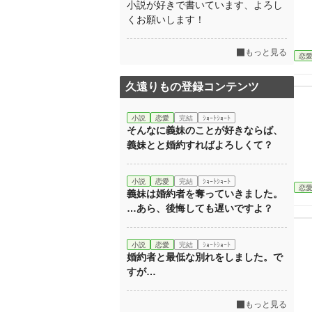
小説が好きで書いています、よろし
くお願いします！
もっと見る
恋
久遠りもの登録コンテンツ
小説
恋愛
完結
ｼｮｰﾄｼｮｰﾄ
そんなに義妹のことが好きならば、
義妹とと婚約すればよろしくて？
小説
恋愛
完結
ｼｮｰﾄｼｮｰﾄ
恋
義妹は婚約者を奪っていきました。
…あら、後悔しても遅いですよ？
小説
恋愛
完結
ｼｮｰﾄｼｮｰﾄ
婚約者と最低な別れをしました。で
すが…
もっと見る