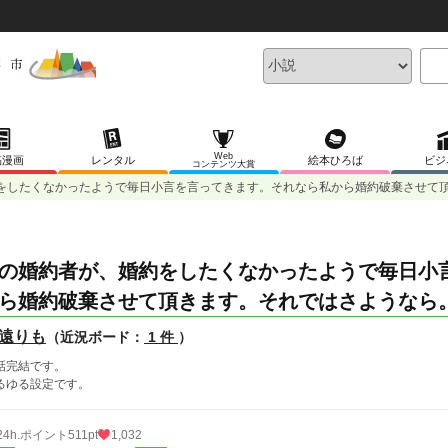
Web
稿漫画
レンタル
絵本ひろば
ビジ
コンテンツ大賞
をしたくなかったようで毎日小言を言ってきます。それなら私から婚約破棄させて
の婚約者が、婚約をしたくなかったようで毎日小
ら婚約破棄させて頂きます。それではさようなら
遠りも
（近況ボード：
1 件
）
話完結です。
るゆる設定です。
24h.ポイント
511pt
1,032