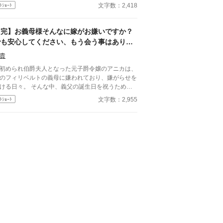
約解消を受け入れる。 一年後、幸せな結婚を迎
文字数：2,418
ﾄｼｮｰﾄ
た彼女にとって、ヘンリーのその後は――もうどう
もいいことだった。
【完】お義母様そんなに嫁がお嫌いですか？
でも安心してください、もう会う事はありま
せんから
貴
初められ伯爵夫人となった元子爵令嬢のアニカは、
のフィリベルトの義母に嫌われており、嫌がらせを
ける日々。 そんな中、義父の誕生日を祝うため、
びきりのプレゼントを用意する。 しかし、義母と
文字数：2,955
ﾄｼｮｰﾄ
人きりになった時、事件は起こった……。