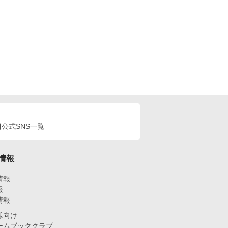
公式SNS一覧
情報
情報
報
情報
様向け
ームブッククラブ