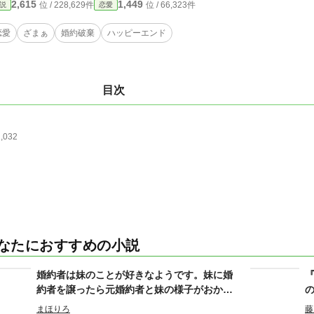
2,615
1,449
位 / 228,629件
位 / 66,323件
説
恋愛
恋愛
ざまぁ
婚約破棄
ハッピーエンド
目次
1,032
なたにおすすめの小説
婚約者は妹のことが好きなようです。妹に婚
約者を譲ったら元婚約者と妹の様子がおかし
いのですが・完結
まほりろ
藤