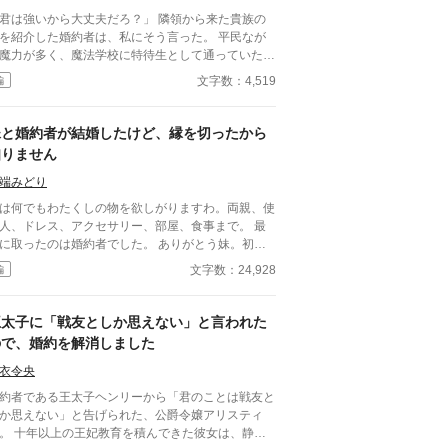
君は強いから大丈夫だろ？」 隣領から来た貴族の
を紹介した婚約者は、私にそう言った。 平民なが
魔力が多く、魔法学校に特待生として通っていた私
、在学中に領主の息子に見初められた。 「君の力
文字数：4,519
編
ら、この街を守れる。一緒に守ろう」 そう言われ
彼の領地に来て、婚約した。 それから数年。 街に
ほとんど魔物が近づかなくなり、平和な日々が続い
妹と婚約者が結婚したけど、縁を切ったから
―あの日までは。 隣領から来た貴族の娘
知りません
紹介した婚約者は、私にこう言った。 「君は強い
大丈夫だろ？」 その言葉を聞いた瞬間、私はよ
端みどり
気づく。 彼にとって私は、何だったのか。 だ
は何でもわたくしの物を欲しがりますわ。両親、使
ら私は、静かに街を出ることにした。 ……今さら
人、ドレス、アクセサリー、部屋、食事まで。 最
しに来ても遅いです。
に取ったのは婚約者でした。 ありがとう妹。初め
貴方に取られてうれしいと思ったわ。
文字数：24,928
編
王太子に「戦友としか思えない」と言われた
ので、婚約を解消しました
衣令央
約者である王太子ヘンリーから「君のことは戦友と
か思えない」と告げられた、公爵令嬢アリスティ
。 十年以上の王妃教育を積んできた彼女は、静か