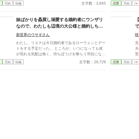
た。 彼の腕には伯爵令嬢、モニカがべったりとく
に婚
文字数：3,845
愛
完結
短編
恋愛
完結
ｼｮｰ
っついている。 婚約破棄の理由を問うと、モニカを
え
苛めた悪女と結婚する気は無い。俺は真実の愛を見つ
で
けたのだ！とのたまった。 「婚約破棄ですか。別
妹ばかりを贔屓し溺愛する婚約者にウンザリ
に構いませんよ」 私はあっさりと婚約破棄を了承
なので、わたしも辺境の大公様と婚約しちゃ
し、書類にサインをする。 （でもいいのかしら？私
います
と婚約破棄をするってことはそういう事なんだけれ
新世界のウサギさん
咲
ど。 まあ、本人は真実の愛とやらを見つけたみたい
わたし、リエナは今日婚約者であるローウェンとデー
見
だし…引き留める理由も無いわ） 婚約破棄から数日
トをする予定だった。 ところが、いつになっても彼
夫
後。 第二王子との結婚が決まった私の元にエドワー
が現れる気配は無く、待ちぼうけを喰らう羽目にな
受
ドが鬼の形相でやって来る。 「この悪女め何をし
る。 「私はレイナが好きなんだ！」 それなりの誠実
と
文字数：26,729
愛
完結
短編
恋愛
完結
ｼｮｰ
た！父上が弟を次期王にすると言い出すなんて！！
さが売りだった彼は突如としてわたしを捨て、妹のレ
二
お前が父上に良からぬことを吹き込んだだろう！！」
イナにぞっこんになっていく。 こうなったら仕方な
唾をまき散らし叫ぶ彼に冷めた声で言葉を返す。
いので、わたしも前から繋がりがあった大公様と付き
「まさか。 エドワード様、ご存じないのですか？次
合うことにします！
期王を決めるのは私ですよ」 王座がいらない程焦が
れる、真実の愛を見つけたんでしょう？どうぞお幸せ
に。 真実の愛（笑）の為に全てを失った馬鹿王子に
ざまぁする話です。