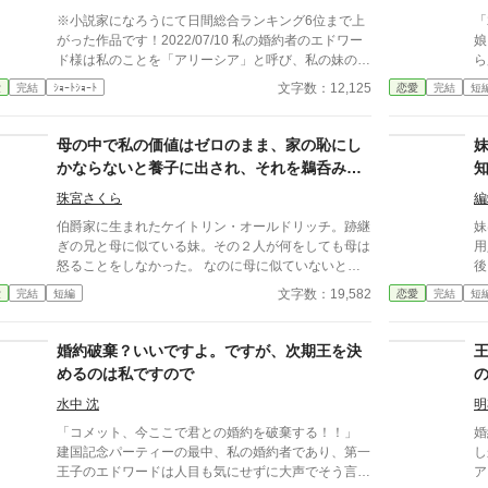
※小説家になろうにて日間総合ランキング6位まで上
「
がった作品です！2022/07/10 私の婚約者のエドワー
娘
ド様は私のことを「アリーシア」と呼び、私の妹のク
ら
ラウディアのことを「ディア」と愛称で呼ぶ。 エド
は
文字数：12,125
愛
完結
ｼｮｰﾄｼｮｰﾄ
恋愛
完結
短
ワード様は当家を訪ねて来るたびに私には黄色い薔薇
な
を十五本、妹のクラウディアにはピンクの薔薇を七本
て
渡す。 エドワード様は薔薇の花言葉が色と本数によ
は
母の中で私の価値はゼロのまま、家の恥にし
って違うことをご存知ないのかしら？ それにピンク
ていた。 ―
かならないと養子に出され、それを鵜呑みに
はエドワード様の髪と瞳の色。自分の髪や瞳の色の花
を
した父に縁を切られたおかげで幸せになれま
を異性に贈る意味をエドワード様が知らないはずがな
から
珠宮さくら
編
した
いわ。 エドワード様はクラウディアを愛しているの
うやく
伯爵家に生まれたケイトリン・オールドリッチ。跡継
妹
ね。二人が愛し合っているなら私は身を引くわ。 そ
か
ぎの兄と母に似ている妹。その２人が何をしても母は
用
う思って私はエドワード様との婚約を解消した。 な
探
怒ることをしなかった。 なのに母に似ていないとい
後
のに婚約を解消したはずのエドワード様が先触れもな
う理由で、ケイトリンは理不尽な目にあい続けてい
て
文字数：19,582
愛
完結
短編
恋愛
完結
短
く当家を訪れ、私のことを「シア」と呼び迫ってき
た。そんな日々に嫌気がさしたケイトリンは、兄妹を
て……。 「Copyright（C）2022-九頭竜坂まほろん」
超えるために頑張るようになっていくのだが……。
※無断転載を禁止します。 ※朗読動画の無断配信も
婚約破棄？いいですよ。ですが、次期王を決
禁止します。 ※小説家になろう、カクヨム、エブリ
めるのは私ですので
スタにも投稿しています。 ※表紙素材はあぐりりん
こ様よりお借りしております。
水中 沈
明
「コメット、今ここで君との婚約を破棄する！！」
婚
建国記念パーティーの最中、私の婚約者であり、第一
し
王子のエドワードは人目も気にせずに大声でそう言っ
ア