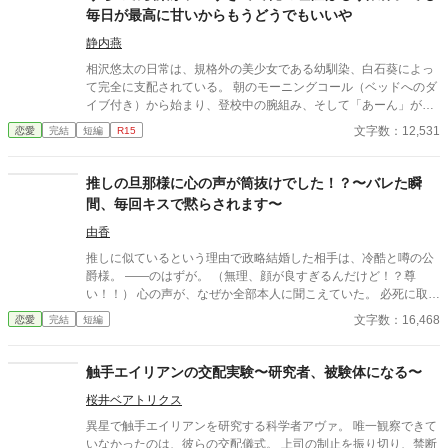
毎日が最高に甘いからもうどうでもいいや
静内燕
相沢悠太の日常は、規格外の美少女である幼馴染、白石葵によっ
て完全に支配されている。 朝のモーニングコール（ベッドへのダ
イブ付き）から始まり、登校中の腕組み、そして「あーん」が義
務付けられた手作り弁当。誰もが羨むラブラブっぷりだが、悠太
文字数：12,531
恋愛
完結
短編
R15
はこれを「家族愛」だと頑なに誤解（無視）している。 「ゆーた
は私の運命の相手なんだもん！」と、葵のデレデレは今日も過剰
の一途。周囲の冷やかしや、葵を狙う男子生徒のプレッシャーが
推しの旦那様に心の声が筒抜けでした！？〜バレた瞬
高まる中、悠太の**「幼馴染フィルター」**はついに限界を迎え
間、毎回キスで黙らされます〜
る。 この溺愛っぷり、いつまで「家族」で通せるのか？ 甘すぎる
日常が、悠太の鈍感な理性を溶かし尽くす――最初からクライマ
由香
ックスの、超高濃度イチャイチャ・ラブコメ、開幕！
推しに似ているという理由で政略結婚した相手は、冷酷と噂の公
爵様。 ――のはずが。 （無理、顔が良すぎるんだけど！？尊
い！！） 心の声が、なぜか全部本人に聞こえていた。 必死に取り
繕うも時すでに遅し。 暴走する脳内実況を止めるたび、旦那様は
文字数：16,468
恋愛
完結
短編
なぜか――キスしてくる。 「黙らせるのにちょうどいい」 いや全
然よくないです！！むしろ悪化してます！！ 無表情公爵様 × 心の
声だだ漏れ令嬢 甘くて騒がしい新婚生活、開幕。
触手エイリアンの交配実験〜研究者、被験体になる〜
桜井ベアトリクス
異星で触手エイリアンを研究する科学者アヴァ。 唯一観察できて
いなかったのは、彼らの交配儀式。 上司の制止を振り切り、禁断