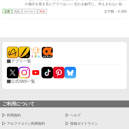
の儀式を覗き見たアヴァは―― 交わる触手に、抑えきれない欲望
を覚える。 「私も……私も交配したい」 太く長い触手が、体の奥
文字数：4,389
恋愛
完結
ｼｮｰﾄｼｮｰﾄ
R18
深くまで侵入してくる。 研究者が、快楽の実験体になる夜。
アプリ一覧
公式SNS一覧
ご利用について
利用規約
ヘルプ
アルファコイン利用規約
投稿ガイドライン