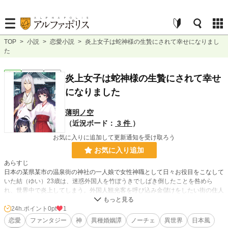
TOP
>
小説
>
恋愛小説
>
炎上女子は蛇神様の生贄にされて幸せになりまし
た
恋愛
連載中
長編
炎上女子は蛇神様の生贄にされて幸せ
になりました
薄明ノ空
（近況ボード：
3 件
）
お気に入りに追加して更新通知を受け取ろう
お気に入り追加
あらすじ
日本の某県某市の温泉街の神社の一人娘で女性神職として日々お役目をこなして
いた結（ゆい）23歳は、迷惑外国人を竹ぼうきでしばき倒したことを咎めら
れ、世界中で炎上してしまう。外国人観光客を呼び込み金儲けをしたい街の住人
たちによって暴行され、自殺にみせかけ山の滝つぼに突き落とされてしまう結。
その行為は大昔の蛇神様に生贄を捧げる儀式に被っていて、結は蛇神様に生贄と
24h.ポイント
0pt
1
して捧げられてしまう。
恋愛
ファンタジー
神
異種婚姻譚
ノーチェ
異世界
日本風
生贄となった結は蛇神様シロに食べられることを覚悟するが、蛇神のシロは結を