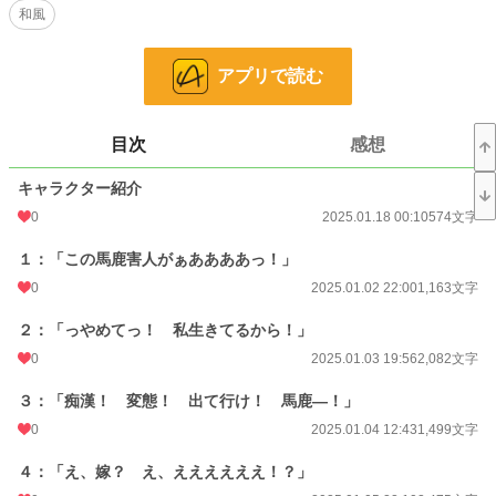
和風
優しく迎え入れ、結を労わってくれた。
そして、シロは、一年後に人間世界へ戻るか、自分の嫁になるかを選んで欲しい
と言うのだった。
アプリで読む
※表紙の画像を作成する際使わせていただいたイラスト
・人物イラスト:[Illust:RAIKO URL:https://raiko.booth.pm/]
・背景イラスト:（C)みにくる/Minikle
目次
感想
・使ったソフト:クリップスタジオペイント
キャラクター紹介
小説
228,907 位 / 228,907 件
0
2025.01.18 00:10
574文字
恋愛
66,389 位 / 66,389 件
１：「この馬鹿害人がぁああああっ！」
お気に入り
4
0
2025.01.02 22:00
1,163文字
24h.ポイント
0 pt
２：「っやめてっ！ 私生きてるから！」
0
2025.01.03 19:56
2,082文字
文字数
59,560
更新日時
2025.02.19 07:00
３：「痴漢！ 変態！ 出て行け！ 馬鹿―！」
0
2025.01.04 12:43
1,499文字
初回公開日時
2025.01.02 22:00
４：「え、嫁？ え、ええええええ！？」
週間ポイント
7 pt (78,785 位)