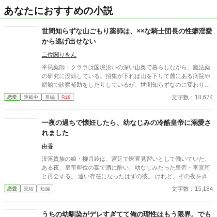
あなたにおすすめの小説
世間知らずな山ごもり薬師は、××な騎士団長の性癖淫愛
から逃げ出せない
二位関りをん
平民薬師・クララは国境沿いの深い山奥で暮らしながら、魔法薬
の研究に没頭している。招集が下れば山を下りて麓にある病院や
娼館で診察補助をしたりしているが、世間知らずなのに変わりは
ない。 ある日、山の中で倒れている男性を発見。彼はなんと騎士
文字数：18,674
恋愛
連載中
長編
R18
団長・レイルドで女嫌いの噂を持つ人物だった。 当然女嫌いの噂
なんて知らないクララは良心に従い彼を助け、治療を施す。 だ
が、レイルドには隠している秘密……性癖があった。 ――君の××
一夜の過ちで懐妊したら、幼なじみの冷酷皇帝に溺愛さ
××、触らせてもらえないだろうか？
れました
由香
没落貴族の娘・柳月鈴は、宮廷で医官見習いとして働いていた。
ある夜、皇帝即位の宴で酒に酔い、幼なじみだった皇帝・李景珩
と再会する。 遠い存在になったはずの彼。 けれど、その夜をきっ
かけに月鈴の運命は大きく動き出す。 冷酷と恐れられる皇帝が、
文字数：15,184
恋愛
完結
短編
なぜか彼女だけには甘すぎて――。
うちの幼馴染がデレすぎてて俺の理性はもう限界。でも