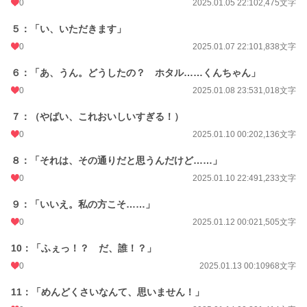
0
2025.01.05 22:10
2,475文字
月間ポイント
14 pt (108,258 位)
５：「い、いただきます」
年間ポイント
238 pt (121,798 位)
0
2025.01.07 22:10
1,838文字
累計ポイント
10,668 pt (94,230 位)
６：「あ、うん。どうしたの？ ホタル……くんちゃん」
0
2025.01.08 23:53
1,018文字
７：（やばい、これおいしいすぎる！）
0
2025.01.10 00:20
2,136文字
８：「それは、その通りだと思うんだけど……」
0
2025.01.10 22:49
1,233文字
９：「いいえ。私の方こそ……」
0
2025.01.12 00:02
1,505文字
10：「ふぇっ！？ だ、誰！？」
0
2025.01.13 00:10
968文字
11：「めんどくさいなんて、思いません！」