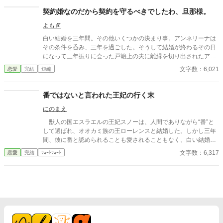
ど、イリアは知ってしまう。 彼が兄の死と誤解に苦しみ、誰より
契約婚なのだから契約を守るべきでしたわ、旦那様。
も孤独の中にいることを──。 「私は、陛下の幸せを願っており
よもぎ
ます。だから……離縁してください」 フェイランを想い、身を引
こうとしたイリア。 しかし、無関心だったはずの陛下が、イリア
白い結婚を三年間。その他いくつかの決まり事。アンネリーナは
を強く抱きしめて……！？ 「離縁する気か？ 許さない。私の心
その条件を呑み、三年を過ごした。そうして結婚が終わるその日
を乱しておいて、逃げられると思うな」 凍てついた王の心を溶か
になって三年振りに会った戸籍上の夫に離縁を切り出されたアン
したのは、売られた側妃の純真な愛。 孤独な陛下に執着され、正
ネリーナは言う。追加の慰謝料を頂きます――
文字数：6,021
恋愛
完結
短編
妃へと昇り詰める逆転ラブロマンス！
番ではないと言われた王妃の行く末
にのまえ
獣人の国エスラエルの王妃スノーは、人間でありながら“番”と
して選ばれ、オオカミ族の王ローレンスと結婚した。しかし三年
間、彼に番と認められることも愛されることもなく、白い結婚の
まま冷遇され続ける。 それでも王妃として国に尽くしてきたス
文字数：6,317
恋愛
完結
ｼｮｰﾄｼｮｰﾄ
ノーだったが、ある日、ローレンスが別の令嬢レイアーを懐妊さ
せ、側妃として迎えると知る。ついに心が折れたスノーは離縁を
決意し、国を去ろうとする。 しかしその道中、レイアー嬢の実
家の襲撃に遭い、スノーは命を落とす寸前、自身の命と引き換え
に広域回復魔法で多くの命を救う。 これでスノーの、人生は終
わりのはずだった。 だが次に目を覚ますと、スノーは三年前の
結婚式当日に戻っていた。何度死んでも、何度拒絶しても、結婚
式の誓いの瞬間へと戻される。 番から逃れようと、スノーは何