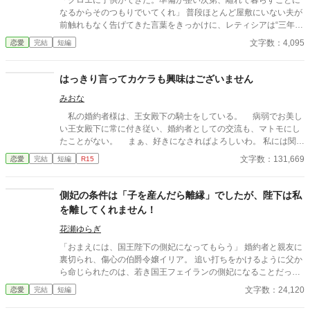
「クロエに子供ができた。準備が整い次第、離れで暮らすことに
なるからそのつもりでいてくれ」 普段ほとんど屋敷にいない夫が
前触れもなく告げてきた言葉をきっかけに、レティシアは“三年
間”の契約を終わらせることにした。 赤の他人を屋敷に迎えるこ
文字数：4,095
恋愛
完結
短編
とはしない。 不要なものに感情を砕く理由などない。 「だって、
面倒でしょう？」 不誠実な夫も、無意味な結婚も、 この際すべて
切り捨ててしまいましょう。
はっきり言ってカケラも興味はございません
みおな
私の婚約者様は、王女殿下の騎士をしている。 病弱でお美し
い王女殿下に常に付き従い、婚約者としての交流も、マトモにし
たことがない。 まぁ、好きになさればよろしいわ。 私には関係
ないことですから。
文字数：131,669
恋愛
完結
短編
R15
側妃の条件は「子を産んだら離縁」でしたが、陛下は私
を離してくれません！
花瀬ゆらぎ
「おまえには、国王陛下の側妃になってもらう」 婚約者と親友に
裏切られ、傷心の伯爵令嬢イリア。 追い打ちをかけるように父か
ら命じられたのは、若き国王フェイランの側妃になることだっ
た。 しかし、王宮で待っていたのは、「世継ぎを産んだら離縁」
文字数：24,120
恋愛
完結
短編
という非情な条件。 夫となったフェイランは冷たく、侍女からは
蔑まれ、王妃からは「用が済んだら去れ」と突き放される。 けれ