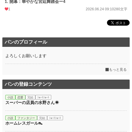
1. 開幕：華やかな宮廷舞踏会ー4
1
2026.06.24 09:10
280文字
パンのプロフィール
よろしくお願いします
もっと見る
パンの登録コンテンツ
小説
恋愛
完結
ｼｮｰﾄｼｮｰﾄ
スーパーの店員の水野さん☀
小説
ファンタジー
完結
ｼｮｰﾄｼｮｰﾄ
ホームレスガール👠