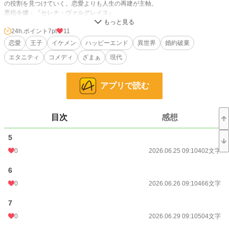
の役割を見つけていく。恋愛よりも人生の再建が主軸。
悪役令嬢：『セレナ・ヴァルグレイス』
◆ 基本プロフィール
24h.ポイント
7pt
11
• 名前：セレナ・ヴァルグレイス
恋愛
王子
イケメン
ハッピーエンド
異世界
婚約破棄
• 年齢：17歳
エタニティ
コメディ
ざまぁ
現代
• 身分：帝国の名門・ヴァルグレイス公爵家の一人娘
• 肩書き：次期皇太子妃（予定だった）
• 性格：冷静・理性的・誇り高いが、内面は繊細
アプリで読む
• 外見：銀金色の髪、深紅の瞳。威厳ある美貌。
• 特技：政治交渉、財務管理、魔法薬学（母の影響）
• 弱点：人に甘えるのが苦手。孤独を抱えやすい。
目次
感想
小説
36,418 位 / 228,760 件
5
恋愛
15,874 位 / 66,367 件
0
2026.06.25 09:10
402文字
お気に入り
8
6
24h.ポイント
7 pt
0
2026.06.26 09:10
466文字
文字数
7,221
7
更新日時
0
2026.07.13 09:10
2026.06.29 09:10
504文字