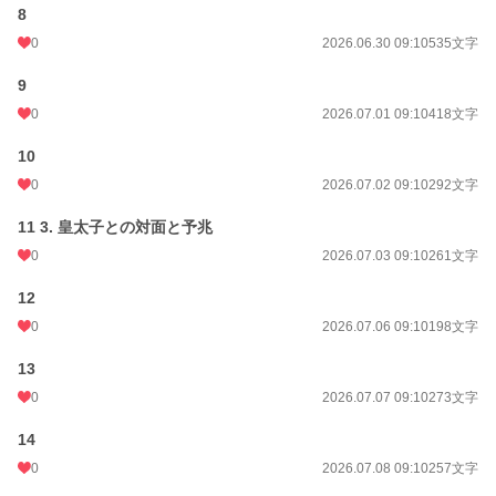
初回公開日時
2026.06.21 21:47
8
0
2026.06.30 09:10
535文字
初回完結日時
2026.07.11 16:27
9
週間ポイント
126 pt (31,014 位)
0
2026.07.01 09:10
418文字
月間ポイント
5,392 pt (7,919 位)
10
年間ポイント
9,396 pt (32,541 位)
0
2026.07.02 09:10
292文字
累計ポイント
9,508 pt (98,782 位)
11 3. 皇太子との対面と予兆
0
2026.07.03 09:10
261文字
12
0
2026.07.06 09:10
198文字
13
0
2026.07.07 09:10
273文字
14
0
2026.07.08 09:10
257文字