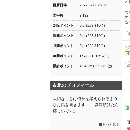
と
更新日時
2022.02.06 09:32
な
文字数
9,192
ア
新
24h.ポイント
0 pt (228,849位)
「
週間ポイント
0 pt (228,849位)
月間ポイント
0 pt (228,849位)
小
年間ポイント
154 pt (131,694位)
累計ポイント
4,546 pt (129,685位)
古北のプロフィール
大切なことは何かを考えられるよう
なお話を書きます。 ご愛読頂けたら
運
嬉しいです。
もっと見る