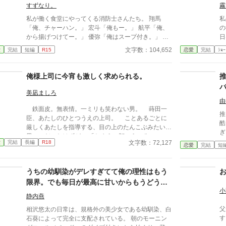
すずなり。
霧
私が働く食堂にやってくる消防士さんたち。 翔馬
私
「俺、チャーハン。」 宏斗「俺もー。」 航平「俺、
の
から揚げつけてー。」 優弥「俺はスープ付き。」 み
日
んなガタイがよく、男前。 ひなた「はーいっ。ちょ
当に最後
文字数：104,652
愛
完結
短編
R15
恋愛
完結
ｼｮｰ
っと待ってくださいねーっ。」 慌ただしい昼時を過
くれた。 彼
ぎると、私の仕事は終わる。 終わった後、私は行か
に
なきゃいけないところがある。 ひなた「すみませー
きだ
俺様上司に今宵も激しく求められる。
ん、子供のお迎えにきましたー。」 保育園に迎えに
ん
行かなきゃいけない子、『太陽』。 私は子供と一緒
え
美凪ましろ
に・・・暮らしてる。 ーーーーーーーーーーーーー
ら……。 ****
由
鉄面皮。無表情。一ミリも笑わない男。 蒔田一
ーーー 翔馬「おいおい嘘だろ？」 宏斗「子供・・・
こ
推
臣、あたしのひとつうえの上司。 ことあるごとに
いたんだ・・。」 航平「いくつん時の子だ
酷
厳しくあたしを指導する、目の上のたんこぶみたいな
よ・・・・。」 優弥「マジか・・・。」 消防署で開
ぎ
男――だったはずが。 「おまえの顔、えっろい」
かれたお祭りに連れて行った太陽。 太陽の存在を知
本人
文字数：72,127
愛
完結
長編
R18
神様仏様どうしてあたしはこの男に今宵も激しく愛し
恋愛
完結
短
った一人の消防士さんが・・・私に言った。 「俺は
し
こまれているのでしょう。 ――2000年代初頭、IT
太陽がいてもいい。・・・太陽の『パパ』になる。」
か―
系企業で懸命に働く新卒女子×厳しめの俺様男子との
「俺はひなたが好きだ。・・・絶対振り向かせるから
い」 いや全然よくない
うちの幼馴染がデレすぎてて俺の理性はもう
恋物語。 ＊＊2026.01.02start～2026.01.17end＊＊
覚悟しとけよ？」 ※お話に出てくる内容は、全て想
す！！ 無表情公爵
◆エブリスタ様にも掲載。人気沸騰中です！ https://e
限界。でも毎日が最高に甘いからもうどうで
像の世界です。現実世界とは何ら関係ありません。
が
star.jp/novels/26513389
小
※感想やコメントは受け付けることができません。
もいいや
静内燕
メンタルが薄氷なもので・・・すみません。 言葉も
父
足りませんが読んでいただけたら幸いです。 楽しん
相沢悠太の日常は、規格外の美少女である幼馴染、白
す
でいただけたら嬉しく思います。
石葵によって完全に支配されている。 朝のモーニン