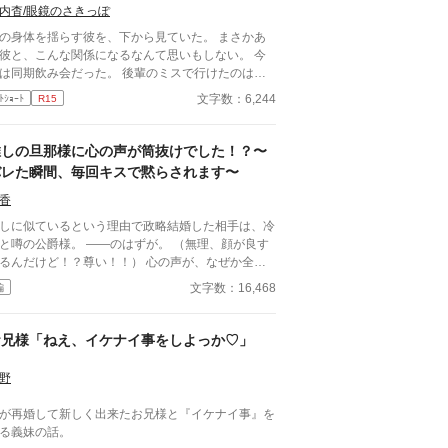
内杳/眼鏡のさきっぽ
の身体を揺らす彼を、下から見ていた。 まさかあ
彼と、こんな関係になるなんて思いもしない。 今
は同期飲み会だった。 後輩のミスで行けたのは本
。 飲み足りないという私に彼は付き合って
文字数：6,244
ﾄｼｮｰﾄ
R15
とは入社当時、部署は違ったが同じ仕事
携わっていた。 きっとあの頃のわたしは、彼が好
ったんだと思う。 けれど仕事で負けたくないな
推しの旦那様に心の声が筒抜けでした！？〜
て私のちっぽけなプライドのせいで、その一線は越
バレた瞬間、毎回キスで黙らされます〜
られなかった。 でも、あれから変わった私な
** 2021/05/29 公開 ****** 表紙 いも
香
は妹pixivID:11163077
しに似ているという理由で政略結婚した相手は、冷
と噂の公爵様。 ――のはずが。 （無理、顔が良す
るんだけど！？尊い！！） 心の声が、なぜか全部
に聞こえていた。 必死に取り繕うも時すでに遅
文字数：16,468
編
。 暴走する脳内実況を止めるたび、旦那様はなぜ
―キスしてくる。 「黙らせるのにちょうどい
です！！むしろ悪化してま
お兄様「ねえ、イケナイ事をしよっか♡」
様 × 心の声だだ漏れ令嬢 甘くて騒
しい新婚生活、開幕。
野
が再婚して新しく出来たお兄様と『イケナイ事』を
る義妹の話。