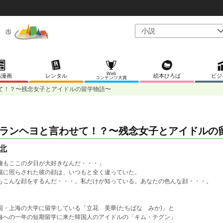
Web
稿漫画
レンタル
絵本ひろば
ビジ
コンテンツ大賞
て！？〜残念女子とアイドルの留学物語〜
ランヘヨと言わせて！？〜残念女子とアイドルの
北
俺もここの夕日が大好きなんだ・・・」
陽に照らされた彼の顔は、いつもと全く違っていた。
もこんな顔をするんだ・・・。私だけが知っている。あなたの色んな顔・・・。
国・上海の大学に留学している「立花 美華(たちばな みか)」と
海への一年の短期留学に来た韓国人のアイドルの「キム・テグン」