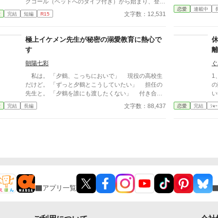
グコール（ベッドへのダイブ付き）から始まり、登校
恋愛
連載中
中の腕組み、そして「あーん」が義務付けられた手作
文字数：12,531
愛
完結
短編
R15
り弁当。誰もが羨むラブラブっぷりだが、悠太はこれ
を「家族愛」だと頑なに誤解（無視）している。
「ゆーたは私の運命の相手なんだもん！」と、葵のデ
極上イケメン先生が秘密の溺愛教育に熱心で
レデレは今日も過剰の一途。周囲の冷やかしや、葵を
す
狙う男子生徒のプレッシャーが高まる中、悠太の**
「幼馴染フィルター」**はついに限界を迎える。 この
朝陽七彩
ぐ
溺愛っぷり、いつまで「家族」で通せるのか？ 甘す
私は。 「夕鶴、こっちにおいで」 現役の高校生
1
ぎる日常が、悠太の鈍感な理性を溶かし尽くす――最
だけど。 「ずっと夕鶴とこうしていたい」 担任の
の
初からクライマックスの、超高濃度イチャイチャ・ラ
先生と。 「夕鶴を誰にも渡したくない」 付き合っ
い
ブコメ、開幕！
ています。 ♡－♡－♡－♡－♡－♡－♡－♡－♡
知
文字数：88,437
愛
完結
長編
恋愛
完結
ｼｮｰ
－♡－♡－♡－♡－♡－♡－♡－♡ 神城夕鶴（か
みしろ ゆづる） 軽音楽部の絶対的エース 飛鷹隼
理（ひだか しゅんり） アイドル的存在の超イケメ
ン先生 ♡－♡－♡－♡－♡－♡－♡－♡－♡－♡
－♡－♡－♡－♡－♡－♡－♡ 彼の名前は飛鷹隼
理くん。 隼理くんは。 「夕鶴にこうしていいのは
俺だけ」 そう言って……。 「そんなにも可愛い声
を出されたら……俺、止められないよ」 そして隼
理くんは……。 ……‼ しゅっ……隼理くん……
アプリ一覧
っ。 そんなことをされたら……。 隼理くんと過
ごす日々はドキドキとわくわくの連続。 ……だけ
ど……。 え……。 誰……？ 誰なの……？ そ
の人はいったい誰なの、隼理くん。 ドキドキとわ