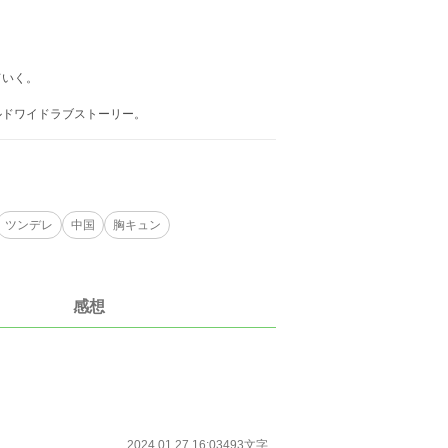
ていく。
ルドワイドラブストーリー。
ツンデレ
中国
胸キュン
感想
2024.01.27 16:03
493文字