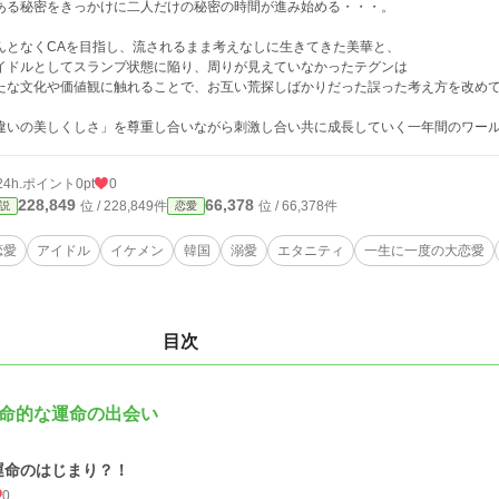
ある秘密をきっかけに二人だけの秘密の時間が進み始める・・・。
んとなくCAを目指し、流されるまま考えなしに生きてきた美華と、
イドルとしてスランプ状態に陥り、周りが見えていなかったテグンは
たな文化や価値観に触れることで、お互い荒探しばかりだった誤った考え方を改め
違いの美しくしさ」を尊重し合いながら刺激し合い共に成長していく一年間のワー
24h.ポイント
0pt
0
228,849
66,378
位 / 228,849件
位 / 66,378件
説
恋愛
恋愛
アイドル
イケメン
韓国
溺愛
エタニティ
一生に一度の大恋愛
目次
命的な運命の出会い
運命のはじまり？！
0