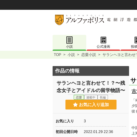
小説
公式漫画
投
TOP
>
小説
>
恋愛小説
>
サランヘヨと言わせ
作品の情報
サ
サランヘヨと言わせて！？〜残
念女子とアイドルの留学物語〜
古
恋愛
連載中
長編
「
お気に入り追加
夕
彼
お気に入り
3
中
初回公開日時
2022.01.29 22:36
上