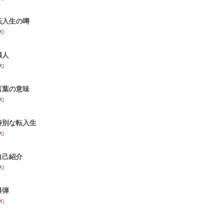
転入生の噂
0
隣人
0
言葉の意味
0
特別な転入生
0
自己紹介
0
爆弾
0