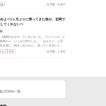
文字数：6,957
長編
休めよ〜1ヶ月ぶりに帰ってきた彼が、玄関で
離してくれない〜
ぬ
、2週間のはずが、1ヶ月になった。 チェーンロック
隙間から、いつもの声がした。 「おかえり」と言
切る前に、抱きしめられた。 知っている匂いと、
らない匂いが混じっていた。
文字数：1,305
ﾄｼｮｰﾄ
R15
公式SNS一覧