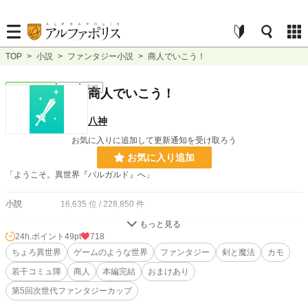
TOP
>
小説
>
ファンタジー小説
>
商人でいこう！
ファンタジー
完結
長編
商人でいこう！
八神
お気に入りに追加して更新通知を受け取ろう
お気に入り追加
「ようこそ。異世界『バルガルド』へ」
小説
16,635 位 / 228,850 件
ファンタジー
2,826 位 / 53,334 件
24h.ポイント
49pt
718
お気に入り
ちょろ異世界
458
ゲームのような世界
ファンタジー
剣と魔法
カモ
若干コミュ障
商人
本編完結
おまけあり
24h.ポイント
49 pt
第5回次世代ファンタジーカップ
文字数
287,119