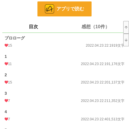
更新日時
2023.01.29 14:30
アプリで読む
初回公開日時
2022.04.23 22:19
目次
感想（10件）
初回完結日時
2022.05.25 07:05
週間ポイント
451 pt (15,583 位)
プロローグ
15
2022.04.23 22:19
19文字
月間ポイント
2,286 pt (14,629 位)
1
年間ポイント
13,023 pt (26,648 位)
11
2022.04.23 22:19
1,176文字
累計ポイント
224,415 pt (18,574 位)
2
15
2022.04.23 22:20
1,137文字
3
7
2022.04.23 22:21
1,352文字
4
7
2022.04.23 22:40
1,513文字