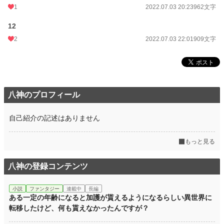
1
2022.07.03 20:23
962文字
12
2
2022.07.03 22:01
909文字
八神のプロフィール
自己紹介の記述はありません
もっと見る
八神の登録コンテンツ
小説
ファンタジー
連載中
長編
ある一定の年齢になると加護が貰えるようになるらしい異世界に
転移したけど、何も貰えなかったんですが？