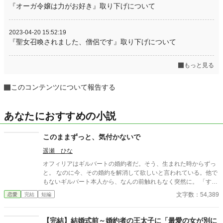
『オーガ令嬢は力がお好き』取り下げについて
2023-04-20 15:52:19
『聖女召喚されました、僧侶です』取り下げについて
もっと見る
このコンテンツについて報告する
あなたにおすすめの小説
このままずっと、気付かないで
遥瀬 ひな
オフィリアはギルバートの婚約者だ。そう、生まれた時からずっ
と。 なのに今、その婚約を解消して欲しいと言われている。他で
もないギルバート本人から、なんの前触れもなく突然に。 「すま
ない、オフィリア。」 「畏まりました、王太子殿下。」 そう答え
文字数：54,389
恋愛
完結
短編
るしかない、わたくし。それ以外の答えなど求められてはいない
と分かっているから。 《読点連作〜せつない愛の物語〜 Ⅰ 》
【完結】結婚式前～婚約者の王太子に「最愛の女が別に