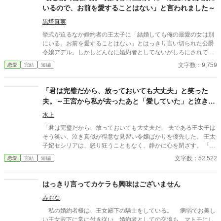
いるので、お前を愛することはない」と言われました～
黒塔真実
挙式が迫るなか婚約者の王太子に「結婚しても俺の最愛の女は別
にいる。お前を愛することはない」とはっきり言い切られた公爵
令嬢アデル。しかしどんなに婚約者としてないがしろにされても
女性としての誇りを傷つけられても彼女は平気だった。なぜなら
文字数：9,759
恋愛
完結
短編
大切な「心の拠り所」があるから……。しかし、王立学園の卒業
ダンスパーティーの夜、アデルはかつてない、世にも酷い仕打ち
を受けるのだった―― ※神視点。■なろうにも別タイトルで重
「君は完璧だから、放っておいても大丈夫」と笑った
複投稿←【ジャンル日間4位】。
夫。～王宮から私が去ったあと「愛していた」と泣きつ
いても、もう手遅れです～
水上
「君は完璧だから、放っておいても大丈夫だ」 夫である王太子は
そう笑い、泣き真似が得意な見習い令嬢ばかりを優先した。 王太
子妃セシリアは、怒り狂うこともなく、静かに心を閉ざす。 「左
様でございますか」 彼女は夫への期待というノイズを遮断し、離
文字数：52,522
恋愛
完結
短編
縁の準備を始めた。
はっきり言ってカケラも興味はございません
みおな
私の婚約者様は、王女殿下の騎士をしている。 病弱でお美し
い王女殿下に常に付き従い、婚約者としての交流も、マトモにし