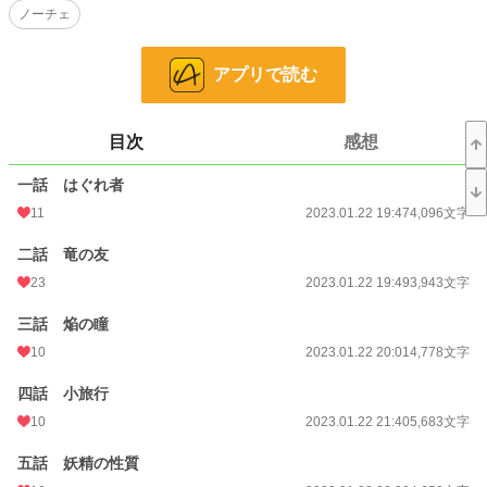
ノーチェ
言い出した彼は真剣な目でとある頼み事をしてきた。
「俺を貴女の友にしてほしい」
アプリで読む
結婚を前提としたお付き合いをするにもまずは友人から親しくなっていくべき
である。と心底真面目に主張する竜の提案についおかしな気分になりながら、オ
フィリアはそれを受け入れることにした。
目次
感想
とにもかくにもまずは、お友達から。
一話 はぐれ者
これは堅物の竜とはぐれ者の妖精姫が友人関係から始める物語。
11
2023.01.22 19:47
4,096文字
小説
228,832 位 / 228,832 件
二話 竜の友
恋愛
66,375 位 / 66,375 件
23
2023.01.22 19:49
3,943文字
お気に入り
324
三話 焔の瞳
10
2023.01.22 20:01
4,778文字
24h.ポイント
0 pt
文字数
四話 小旅行
120,658
10
2023.01.22 21:40
5,683文字
更新日時
2023.01.28 07:11
五話 妖精の性質
初回公開日時
2023.01.22 19:47