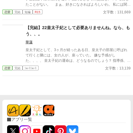
たことがない。 まぁ、好きになさればよろしいわ。 私には関係
ないことですから。
文字数：131,669
恋愛
完結
短編
R15
【完結】22皇太子妃として必要ありませんね。なら、も
う、、。
華蓮
皇太子妃として、3ヶ月が経ったある日、皇太子の部屋に呼ばれ
て行くと隣には、女の人が、座っていた。 嫌な予感がし
た、、、、 皇太子妃の運命は、どうなるのでしょう？ 指導係、教
育係編Part1
文字数：13,139
恋愛
完結
ｼｮｰﾄｼｮｰﾄ
アプリ一覧