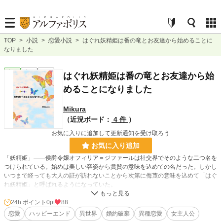
TOP
>
小説
>
恋愛小説
>
はぐれ妖精姫は番の竜とお友達から始めることに
なりました
恋愛
完結
長編
はぐれ妖精姫は番の竜とお友達から始
めることになりました
Mikura
（近況ボード：
4 件
）
お気に入りに追加して更新通知を受け取ろう
お気に入り追加
「妖精姫」――侯爵令嬢オフィリア＝ジファールは社交界でそのような二つ名を
つけられている。始めは美しい容姿から賞賛の意味を込めての名だった。しかし
いつまで経っても大人の証が訪れないことから次第に侮蔑の意味を込めて「はぐ
れ妖精姫」と呼ばれるようになっていた。
第二王子との婚約は破談になり、その後もまともな縁談などくるはずもなく、
結婚を望めない。今後は社交の場に出ることもやめようと決断した夜、彼女の前
24h.ポイント
0pt
88
に大きな翼と尾を持った人外の男性が現れた。
恋愛
ハッピーエンド
異世界
婚約破棄
異種恋愛
女主人公
彼曰く、自分は竜でありオフィリアはその魂の番である。唐突にそんなことを