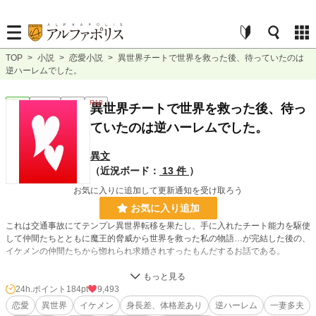
TOP
>
小説
>
恋愛小説
>
異世界チートで世界を救った後、待っていたのは
逆ハーレムでした。
恋愛
連載中
長編
R18
異世界チートで世界を救った後、待っ
ていたのは逆ハーレムでした。
異文
（近況ボード：
13 件
）
お気に入りに追加して更新通知を受け取ろう
お気に入り追加
これは交通事故にてテンプレ異世界転移を果たし、手に入れたチート能力を駆使
して仲間たちとともに魔王的脅威から世界を救った私の物語…が完結した後の、
イケメンの仲間たちから惚れられ求婚されすったもんだするお話である。
２章まで完結致しました！
３章スタートまでもう少しお待ちください。
24h.ポイント
184pt
9,493
恋愛
異世界
イケメン
身長差、体格差あり
逆ハーレム
一妻多夫
R18に相当しそうなお話には※印つけていますが、その他にも性表現はありま