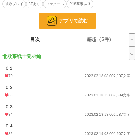
複数プレイ
3Pあり
ファタール
R18要素あり
す。ご注意下さい。
小説
7,337 位 / 228,668 件
アプリで読む
恋愛
3,267 位 / 66,339 件
お気に入り
1,224
目次
感想（5件）
24h.ポイント
184 pt
北欧系戦士兄弟編
文字数
666,431
０１
更新日時
2026.05.10 20:37
70
2023.02.18 08:00
2,107文字
初回公開日時
2023.02.18 08:00
０２
週間ポイント
1,631 pt (5,873 位)
63
2023.02.18 13:00
2,689文字
月間ポイント
8,453 pt (5,228 位)
０３
年間ポイント
172,583 pt (3,649 位)
84
2023.02.18 18:00
2,787文字
累計ポイント
1,148,046 pt (5,061 位)
０４
82
2023.02.19 08:00
1,907文字