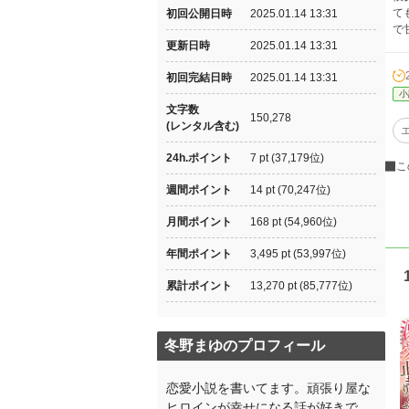
て
初回公開日時
2025.01.14 13:31
で
更新日時
2025.01.14 13:31
初回完結日時
2025.01.14 13:31
小
文字数
150,278
(レンタル含む)
24h.ポイント
7 pt (37,179位)
こ
週間ポイント
14 pt (70,247位)
月間ポイント
168 pt (54,960位)
年間ポイント
3,495 pt (53,997位)
累計ポイント
13,270 pt (85,777位)
冬野まゆのプロフィール
恋愛小説を書いてます。頑張り屋な
ヒロインが幸せになる話が好きで