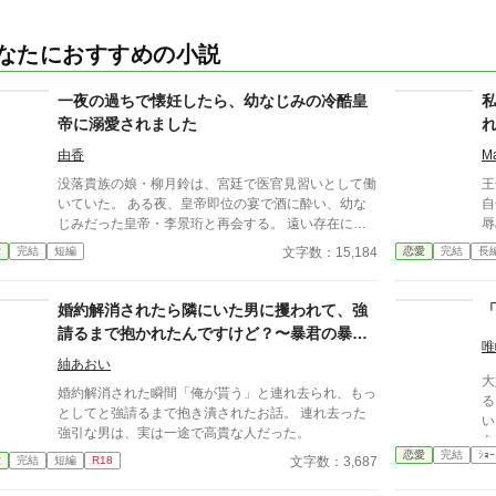
なたにおすすめの小説
一夜の過ちで懐妊したら、幼なじみの冷酷皇
帝に溺愛されました
由香
M
没落貴族の娘・柳月鈴は、宮廷で医官見習いとして働
王
いていた。 ある夜、皇帝即位の宴で酒に酔い、幼な
自
じみだった皇帝・李景珩と再会する。 遠い存在にな
辱
ったはずの彼。 けれど、その夜をきっかけに月鈴の
の
文字数：15,184
愛
完結
短編
恋愛
完結
長
運命は大きく動き出す。 冷酷と恐れられる皇帝が、
が
なぜか彼女だけには甘すぎて――。
じ
そ
婚約解消されたら隣にいた男に攫われて、強
の
請るまで抱かれたんですけど？〜暴君の暴君
実
唯
が暴君過ぎた話〜
せ
紬あおい
大
の
婚約解消された瞬間「俺が貰う」と連れ去られ、もっ
る
としてと強請るまで抱き潰されたお話。 連れ去った
い
強引な男は、実は一途で高貴な人だった。
あ
恋愛
完結
ｼｮｰ
も
文字数：3,687
愛
完結
短編
R18