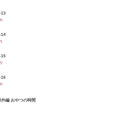
-13
0
-14
1
-15
2
-16
0
番外編 おやつの時間