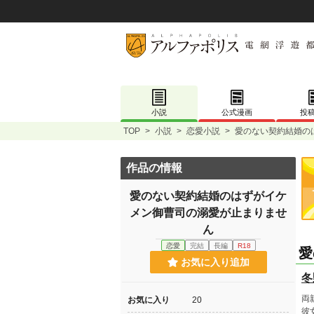
小説
公式漫画
投
TOP
>
小説
>
恋愛小説
>
愛のない契約結婚の
作品の情報
愛のない契約結婚のはずがイケ
メン御曹司の溺愛が止まりませ
ん
恋愛
完結
長編
R18
愛
お気に入り追加
冬
両
お気に入り
20
彼