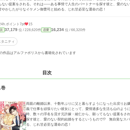
もない提案をされる。それは――ある事情で人生のパートナーを探す彼と、愛のない
甘やかしたがりなイケメン御曹司と始める、じれ甘必至な運命の恋！
24h.ポイント
7pt
15
37,179
16,234
位 / 228,620件
位 / 66,320件
説
恋愛
エタニティ
の作品はアルファポリスから書籍化されています
目次
1巻
両親の離婚以来、十数年ぶりに父と暮らすようになった出戻りお
義で仕事を頑張りたい彼女にとって、愛情過多な生活も山のよう
時、数々の浮名を流す元許嫁・綾仁から、願ってもない提案をさ
探す彼と、愛のない契約結婚をするというもので!? 無自覚なス
る、じれ甘必至な運命の恋！