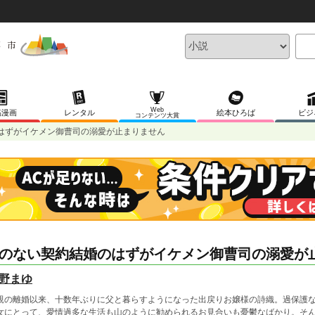
Web
稿漫画
レンタル
絵本ひろば
ビジ
コンテンツ大賞
はずがイケメン御曹司の溺愛が止まりません
のない契約結婚のはずがイケメン御曹司の溺愛が
野まゆ
親の離婚以来、十数年ぶりに父と暮らすようになった出戻りお嬢様の詩織。過保護
女にとって、愛情過多な生活も山のように勧められるお見合いも憂鬱なばかり。そ