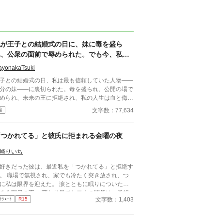
私が王子との結婚式の日に、妹に毒を盛ら
れ、公衆の面前で辱められた。でも今、私は
時を戻し、運命を変えに来た。
ayonakaTsuki
子との結婚式の日、私は最も信頼していた人物――
分の妹――に裏切られた。毒を盛られ、公開の場で
められ、未来の王に拒絶され、私の人生は血と侮辱
中でそこで終わったかのように思えた。しかし、死
文字数：77,634
編
私を迎えたとき、不可能なことが起きた――私は同
回廊で、祭壇の前で目を覚まし、あらゆる涙、嘘、
して一撃の記憶をそのまま覚えていた。今、二度目
「つかれてる」と彼氏に拒まれる金曜の夜
チャンスを得た私は、ただ一つの使命を持つ――真
を突き止め、奪われたものを取り戻し、私を破滅さ
崎りいち
た者たちにその代償を払わせる。もはや、何も以前
好きだった彼は、最近私を「つかれてる」と拒絶す
ままではない。何も許されない。
。 職場で無視され、家でも冷たく突き放され、つ
に私は限界を迎えた。 涙とともに眠りについた、
る金曜日の夜。 変わり果てた二人の関係は、予想
文字数：1,403
ﾄｼｮｰﾄ
R15
しない結末を迎える。