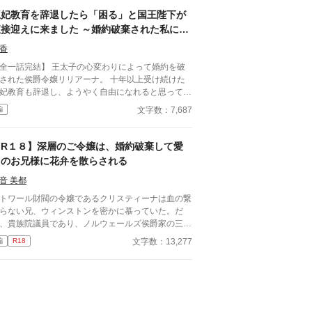
王妃教育を辞退したら「困る」と国王陛下が
直接迎えに来ました ～婚約破棄された私に、
王太子ではなく国王陛下が求婚してきます〜
香
話完結】 王太子の心変わりによって婚約を破
された侯爵令嬢リリアーナ。 十年以上受け続けた
妃教育も辞退し、ようやく自由になれると思ってい
侯爵家を訪れたのは国王陛下
文字数：7,687
編
育を辞退されると困る。私の妃にな
い」 努力を踏みにじった王太子はすべてを
い、選ばれたのは誠実に生きてきた彼女だった。
【R１８】深層のご令嬢は、婚約破棄して愛
れは、年上国王に溺愛されながら、世界一幸せな王
しのお兄様に花弁を散らされる
になるまでの逆転ラブストーリー。
音 美都
トワール財閥の令嬢であるクリスティーナは血の繋
らない兄、ウィンストンを密かに慕っていた。だ
、貴族院議員であり、ノルウェールズ侯爵家の三男
あるコンラッドとの婚姻話が持ち上がり、バトワー
文字数：13,277
編
R18
財閥、ひいては会社の経営に携わる兄のために、お
合いを受ける覚悟をする。 だが、今目の前では兄
ウィンストンに迫られていた。 「ノルウェールズ
爵の御曹司とのお見合いが決まったって聞いたんだ
、本当なのか？」」 どう尋ねる兄の真意は……