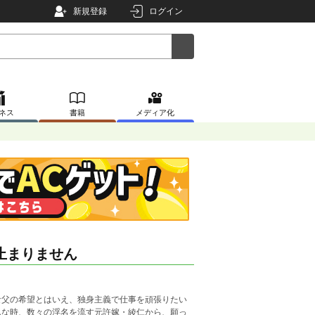
新規登録
ログイン
ネス
書籍
メディア化
止まりません
な父の希望とはいえ、独身主義で仕事を頑張りたい
んな時、数々の浮名を流す元許嫁・綾仁から、願っ