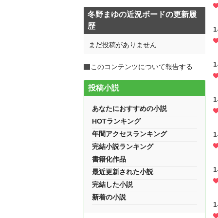
冬野まゆの近況ボードの更新履
歴
1
まだ投稿がありません
1
このコンテンツについて報告する
投稿小説
1
あなたにおすすめの小説
HOTランキング
年間アクセスランキング
1
完結小説ランキング
書籍化作品
1
最近更新された小説
完結した小説
新着の小説
1