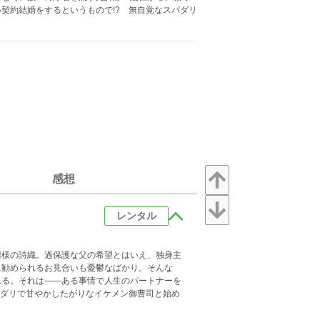
契約結婚をするというもので!? 無自覚なスパダリ
感想
レンタル
嬢様の詩織。過保護な父の希望とはいえ、独身主
に勧められるお見合いも憂鬱なばかり。そんな
れる。それは――ある事情で人生のパートナーを
パダリで甘やかしたがりなイケメン御曹司と始め