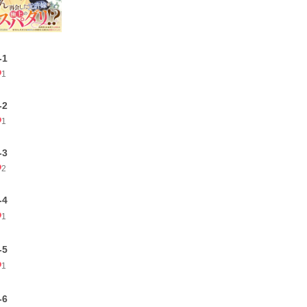
-1
1
-2
1
-3
2
-4
1
-5
1
-6