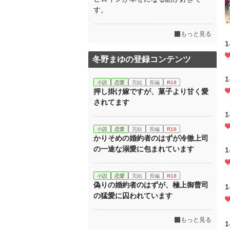
す。
もっと見る
1
冬野まゆの登録コンテンツ
1
小説
恋愛
完結
長編
R18
押し掛け嫁ですが、菓子より甘く愛
されてます
1
小説
恋愛
完結
長編
R18
かりそめの婚約者のはずが冷徹上司
の一途な溺愛に包まれています
1
小説
恋愛
完結
長編
R18
偽りの婚約者のはずが、極上御曹司
1
の猛愛に囚われています
もっと見る
1