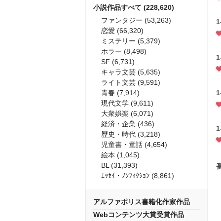
小説作品すべて (228,620)
ファンタジー (53,263)
1
恋愛 (66,320)
ミステリー (5,379)
ホラー (8,498)
1
SF (6,731)
キャラ文芸 (5,635)
ライト文芸 (9,591)
1
青春 (7,914)
現代文学 (9,611)
大衆娯楽 (6,071)
経済・企業 (436)
1
歴史・時代 (3,218)
児童書・童話 (4,654)
絵本 (1,045)
BL (31,393)
ｴｯｾｲ・ﾉﾝﾌｨｸｼｮﾝ (8,861)
アルファポリス書籍化作家作品
Webコンテンツ大賞受賞作品