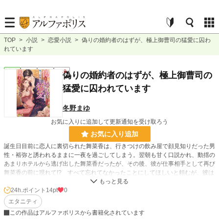
TOP
>
小説
>
恋愛小説
>
偽りの婚約者のはずが、極上御曹司の猛愛に囚わ
れています
恋愛
完結
長編
R18
偽りの婚約者のはずが、極上御曹司の
猛愛に囚われています
冬野まゆ
お気に入りに追加して更新通知を受け取ろう
お気に入り追加
誕生日目前に恋人に裏切られた舞菜香は、行きつけの飲み屋で顔見知りだった男
性・裕弥と誘われるままに一夜を過ごしてしまう。翌朝も甘く口説かれ、動揺の
あまりホテルから逃げ出した舞菜香だったが、その後、彼が仕事相手として再び
舞菜香の前に現れて!? すべて忘れてなかったことにしてほしいと頼むが、彼は
交換条件として縁談を断るための恋人役を提案してくる。しぶしぶ受け入れた舞
菜香だったが、本当の恋人同士のように甘く接され、猛アプローチを受け……!?
24h.ポイント
14pt
0
エタニティ
小説
30,283 位 / 228,788 件
この作品はアルファポリスから書籍化されています