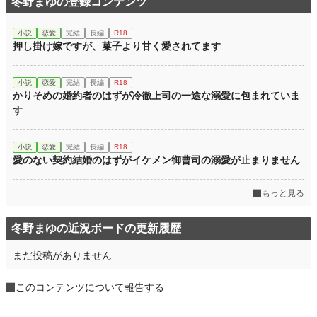
冬野まゆの登録コンテンツ
小説
恋愛
完結
長編
R18
押し掛け嫁ですが、菓子より甘く愛されてます
小説
恋愛
完結
長編
R18
かりそめの婚約者のはずが冷徹上司の一途な溺愛に包まれていま
す
小説
恋愛
完結
長編
R18
愛のない契約結婚のはずがイケメン御曹司の溺愛が止まりません
もっと見る
冬野まゆの近況ボードの更新履歴
まだ投稿がありません
このコンテンツについて報告する