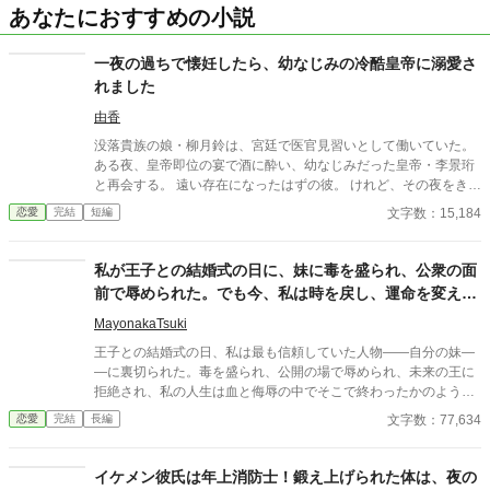
あなたにおすすめの小説
一夜の過ちで懐妊したら、幼なじみの冷酷皇帝に溺愛さ
れました
由香
没落貴族の娘・柳月鈴は、宮廷で医官見習いとして働いていた。
ある夜、皇帝即位の宴で酒に酔い、幼なじみだった皇帝・李景珩
と再会する。 遠い存在になったはずの彼。 けれど、その夜をきっ
かけに月鈴の運命は大きく動き出す。 冷酷と恐れられる皇帝が、
文字数：15,184
恋愛
完結
短編
なぜか彼女だけには甘すぎて――。
私が王子との結婚式の日に、妹に毒を盛られ、公衆の面
前で辱められた。でも今、私は時を戻し、運命を変えに
来た。
MayonakaTsuki
王子との結婚式の日、私は最も信頼していた人物――自分の妹―
―に裏切られた。毒を盛られ、公開の場で辱められ、未来の王に
拒絶され、私の人生は血と侮辱の中でそこで終わったかのように
思えた。しかし、死が私を迎えたとき、不可能なことが起きた―
文字数：77,634
恋愛
完結
長編
―私は同じ回廊で、祭壇の前で目を覚まし、あらゆる涙、嘘、そ
して一撃の記憶をそのまま覚えていた。今、二度目のチャンスを
得た私は、ただ一つの使命を持つ――真実を突き止め、奪われた
イケメン彼氏は年上消防士！鍛え上げられた体は、夜の
ものを取り戻し、私を破滅させた者たちにその代償を払わせる。