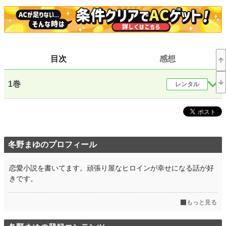
恋愛
12,928 位 / 66,373 件
お気に入り
20
24h.ポイント
14 pt
目次
感想
文字数(レンタル含む)
144,295
更新日時
2025.06.09 13:37
1巻
レンタル
初回公開日時
2025.06.09 13:37
初回完結日時
2025.06.09 13:37
週間ポイント
14 pt (70,247 位)
冬野まゆのプロフィール
月間ポイント
147 pt (57,460 位)
恋愛小説を書いてます。頑張り屋なヒロインが幸せになる話が好
年間ポイント
7,077 pt (38,353 位)
きです。
累計ポイント
12,816 pt (87,151 位)
もっと見る