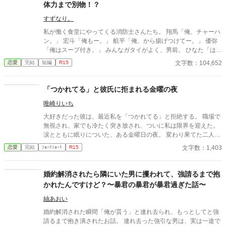
体力まで別物！？
もはや、何も以前のままではない。何も許されない。
すずなり。
私が働く食堂にやってくる消防士さんたち。 翔馬「俺、チャーハ
ン。」 宏斗「俺もー。」 航平「俺、から揚げつけてー。」 優弥
「俺はスープ付き。」 みんなガタイがよく、男前。 ひなた「はー
いっ。ちょっと待ってくださいねーっ。」 慌ただしい昼時を過ぎ
文字数：104,652
恋愛
完結
短編
R15
ると、私の仕事は終わる。 終わった後、私は行かなきゃいけない
ところがある。 ひなた「すみませーん、子供のお迎えにきました
ー。」 保育園に迎えに行かなきゃいけない子、『太陽』。 私は子
「つかれてる」と彼氏に拒まれる金曜の夜
供と一緒に・・・暮らしてる。 ーーーーーーーーーーーーーーー
唯崎りいち
ー 翔馬「おいおい嘘だろ？」 宏斗「子供・・・いたんだ・・。」
航平「いくつん時の子だよ・・・・。」 優弥「マジか・・・。」
大好きだった彼は、最近私を「つかれてる」と拒絶する。 職場で
消防署で開かれたお祭りに連れて行った太陽。 太陽の存在を知っ
無視され、家でも冷たく突き放され、ついに私は限界を迎えた。
た一人の消防士さんが・・・私に言った。 「俺は太陽がいてもい
涙とともに眠りについた、ある金曜日の夜。 変わり果てた二人の
い。・・・太陽の『パパ』になる。」 「俺はひなたが好き
関係は、予想もしない結末を迎える。
文字数：1,403
恋愛
完結
ｼｮｰﾄｼｮｰﾄ
R15
だ。・・・絶対振り向かせるから覚悟しとけよ？」 ※お話に出て
くる内容は、全て想像の世界です。現実世界とは何ら関係ありま
せん。 ※感想やコメントは受け付けることができません。 メンタ
婚約解消されたら隣にいた男に攫われて、強請るまで抱
ルが薄氷なもので・・・すみません。 言葉も足りませんが読んで
かれたんですけど？〜暴君の暴君が暴君過ぎた話〜
いただけたら幸いです。 楽しんでいただけたら嬉しく思います。
紬あおい
婚約解消された瞬間「俺が貰う」と連れ去られ、もっとしてと強
請るまで抱き潰されたお話。 連れ去った強引な男は、実は一途で