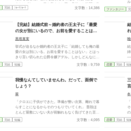
ル
えたはずなのに、目を覚ますと三か月前へと時間は巻
チ
文字数：14,386
愛
完結
ｼｮｰﾄｼｮｰﾄ
き戻っていた。 もう、誰かに愛されるためだけに生
ファンタジー
完
百
きるのはやめよう。 そう決めた彼女は、静かに運命
「
を書き換えていく。 これは、一度死んだ少女が、自
に
【完結】結婚式前～婚約者の王太子に「最愛
分自身の人生を取り戻すための物語。
切
の女が別にいるので、お前を愛することはな
ら
い」と言われました～
た
黒塔真実
唯
い
挙式が迫るなか婚約者の王太子に「結婚しても俺の最
結
愛の女は別にいる。お前を愛することはない」とはっ
姉
きり言い切られた公爵令嬢アデル。しかしどんなに婚
—— 私こそが、誰も知ら
約者としてないがしろにされても女性としての誇りを
ていた。 世
文字数：9,759
愛
完結
短編
恋愛
完結
短
傷つけられても彼女は平気だった。なぜなら大切な
て
「心の拠り所」があるから……。しかし、王立学園の
を迎え
卒業ダンスパーティーの夜、アデルはかつてない、世
当
我慢なんてしていませんわ。だって、面倒で
にも酷い仕打ちを受けるのだった―― ※神視点。■
しょう？
なろうにも別タイトルで重複投稿←【ジャンル日間4
位】。
翠
冬
「クロエに子供ができた。準備が整い次第、離れで暮
「
らすことになるからそのつもりでいてくれ」 普段ほ
そ
とんど屋敷にいない夫が前触れもなく告げてきた言葉
の
をきっかけに、レティシアは“三年間”の契約を終わら
に言わ
文字数：4,095
愛
完結
短編
恋愛
完結
短
せることにした。 赤の他人を屋敷に迎えることはし
い
ない。 不要なものに感情を砕く理由などない。 「だ