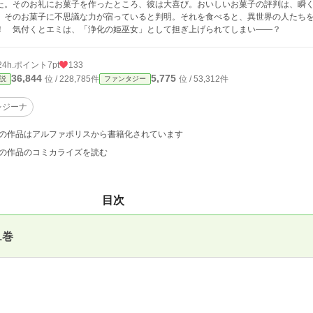
た。そのお礼にお菓子を作ったところ、彼は大喜び。おいしいお菓子の評判は、瞬
、そのお菓子に不思議な力が宿っていると判明。それを食べると、異世界の人たち
！ 気付くとエミは、「浄化の姫巫女」として担ぎ上げられてしまい――？
24h.ポイント
7pt
133
36,844
5,775
位 / 228,785件
位 / 53,312件
説
ファンタジー
レジーナ
の作品はアルファポリスから書籍化されています
の作品のコミカライズを読む
目次
1巻