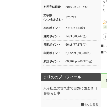
っ
ら
初回完結日時
2019.05.23 15:58
だ
文字数
170,777
(レンタル含む)
小
24h.ポイント
7 pt (36,844位)
週間ポイント
14 pt (70,247位)
月間ポイント
56 pt (77,878位)
こ
こ
年間ポイント
2,672 pt (60,238位)
累計ポイント
60,262 pt (40,375位)
まりののプロフィール
只今山里の古民家で自然に囲まれ田
舎暮らし中
もっと見る