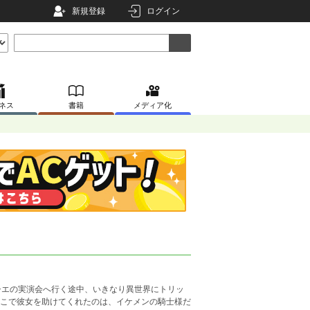
新規登録
ログイン
ネス
書籍
メディア化
シエの実演会へ行く途中、いきなり異世界にトリッ
そこで彼女を助けてくれたのは、イケメンの騎士様だ