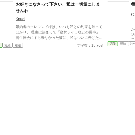
って、面倒でしょう？」 不誠実な夫も、無意味な結
お好きになさって下さい、私は一切気にしま
婚も、 この際すべて切り捨ててしまいましょう。
せんわ
に
Kouei
獣
婚約者のクレマンド様は、いつも私との約束を破って
が
ばかり。 理由は決まって『従妹ライラ様との用事』
結
誕生日会にすら来なかった彼に、私はついに告げた。
愛
「どうぞ、私以外のご令嬢をエスコートするなり、お
恋愛
完結
ｼｮｰ
る。 それでも王妃とし
文字数：15,708
愛
完結
短編
出かけするなり、関係を持つなり、お好きになさって
だ
下さい。私は一切気にしませんわ」 二人の想いは、
懐
重なり合えるのだろうか …… ※他のサイトにも公開
た
しています。
か
ー
魔法
終わ
ノ
も
る。 番から逃れようと
が