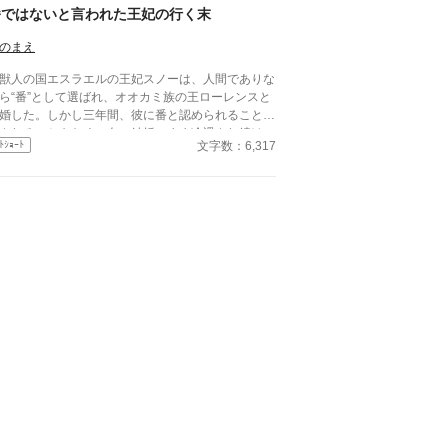
番ではないと言われた王妃の行く末
のまえ
人の国エスラエルの王妃スノーは、人間でありな
ら“番”として選ばれ、オオカミ族の王ローレンスと
婚した。しかし三年間、彼に番と認められることも
されることもなく、白い結婚のまま冷遇され続け
文字数：6,317
ﾄｼｮｰﾄ
て国に尽くしてきたスノー
ったが、ある日、ローレンスが別の令嬢レイアーを
妊させ、側妃として迎えると知る。ついに心が折れ
スノーは離縁を決意し、国を去ろうとする。 し
しその道中、レイアー嬢の実家の襲撃に遭い、スノ
は命を落とす寸前、自身の命と引き換えに広域回復
で多くの命を救う。 これでスノーの、人生は
りのはずだった。 だが次に目を覚ますと、ス
ーは三年前の結婚式当日に戻っていた。何度死んで
、何度拒絶しても、結婚式の誓いの瞬間へと戻され
、スノーは何度も死を選ぶ
――。