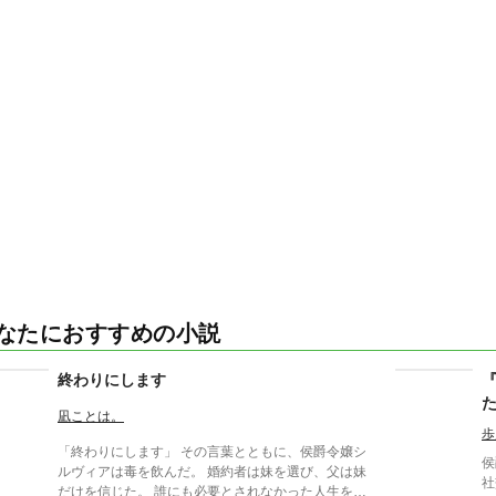
なたにおすすめの小説
終わりにします
凪ことは。
歩
「終わりにします」 その言葉とともに、侯爵令嬢シ
侯
ルヴィアは毒を飲んだ。 婚約者は妹を選び、父は妹
社
だけを信じた。 誰にも必要とされなかった人生を終