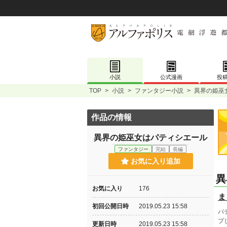
小説
公式漫画
投
TOP
>
小説
>
ファンタジー小説
>
異界の姫巫
作品の情報
異界の姫巫女はパティシエール
ファンタジー
完結
長編
お気に入り追加
異
お気に入り
176
ま
初回公開日時
2019.05.23 15:58
パ
プ
更新日時
2019.05.23 15:58