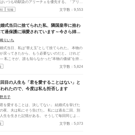
はいつも幼馴染のアリーチェを優先する。「アリー
ェは体が弱いんだ、お前とは違う」——その言葉を
文字数：9,553
結
短編
回聞いた日、ルチアは微笑んで離縁届に署名した。
ええ、私は丈夫ですから。どうぞ幼馴染様をお大事
」。翌朝、エミルが目にしたのは——税務報告の締
結婚式当日に捨てられた私、隣国皇帝に拾わ
、領民からの陳情の山、そして紅茶の淹れ方すら知
れて過保護に溺愛されています～今さら姉を
ない自分。三ヶ月後、かつて「地味な妻」と呼ばれ
選んだ王子が後悔しても手遅れです～
ルチアは、辺境伯の財務顧問として辣腕を振るって
崎りいち
た。
婚式当日、私は“替え玉”として捨てられた。 本物の
が戻ってきたから、もう必要ないのだと。 けれど
なかった“本物の価値”を持っ
界でただ一人、すべてを癒す力。 そし
文字数：5,824
編
、その価値を知るただ一人の人が、皇帝となって私
に来る。 これは、すべてを失った少女が、本
に必要とされる場所へ辿り着く物語。
三回目の人生も「君を愛することはない」と
言われたので、今度は私も拒否します
野月子
君を愛することは、決してない」 結婚式を挙げた
の夜、夫は私にそう告げた。 私には過去二回、別
人生を生きた記憶がある。 そうして毎回同じよう
れてきた。 逃げた一回目、我慢した二回目。
文字数：5,073
編
ずれも上手くいかなかった。 だから今回は。