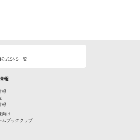
公式SNS一覧
情報
情報
報
情報
様向け
ームブッククラブ