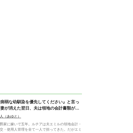
『病弱な幼馴染を優先してください』と言っ
た妻が消えた翌日、夫は領地の会計書類が全
て白紙になっていることに気づいた
人（あゆと）
爵家に嫁いで五年。ルチアは夫エミルの領地会計・
交・使用人管理を全て一人で担ってきた。だがエミ