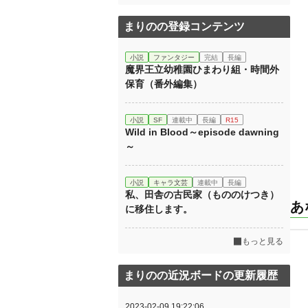
まりのの登録コンテンツ
小説
ファンタジー
完結
長編
魔界王立幼稚園ひまわり組・時間外
保育（番外編集）
小説
SF
連載中
長編
R15
Wild in Blood～episode dawning
～
小説
キャラ文芸
連載中
長編
私、田舎の古民家（もののけつき）
あ
に移住します。
もっと見る
まりのの近況ボードの更新履歴
2023-02-09 19:22:06