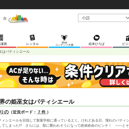
Web
稿漫画
レンタル
絵本ひろば
ビジ
コンテンツ大賞
女はパティシエール
界の姫巫女はパティシエール
りの
（近況ボード：
7 件
）
ティシエールを目指して製菓学校に通っているエミ。けれどある日、憧れのパティ
してしまった!? さらには、獣に襲われそうになって絶体絶命のピンチ！ ――と