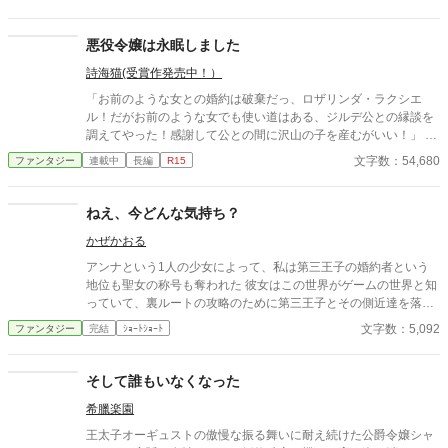
ざいます。
悪役令嬢は永眠しました
詩海猫(受賞作発売中！）
「お前のような女との婚約は破棄だっ、ロザリンダ・ラクシエ
ル！だがお前のような女でも使い道はある、ジルデ公との縁談を
調えてやった！感謝して公との間に沢山の子を産むがいい！」 長
年の婚約者であった王太子のこの言葉に気を失った公爵令嬢・ロ
文字数：54,680
ファンタジー
連載中
長編
R15
ザリンダ。 だが、次に目覚めた時のロザリンダの魂は別人だっ
た。 ロザリンダとして目覚めた木の葉サツキは、ロザリンダの意
識がショックのあまり永遠の眠りについてしまったことを知り、
ねえ、今どんな気持ち？
「なぜロザリンダはこんなに努力してるのに周りはクズばっかり
かぜかおる
なの？まかせてロザリンダ！きっちりお返ししてあげるから
ね！」 ＊思いつきでプロットなしで書き始めましたが結末は決め
アンナという1人の少女によって、私は第三王子の婚約者という
ています。暗い展開の話を書いているとメンタルにもろに影響し
地位も聖女の称号も奪われた 彼女はこの世界がゲームの世界と知
て生活に支障が出ることに気付きました。定期的に強気主人公を
っていて、裏ルートの攻略のために第三王子とその側近達を落と
暴れさせないと（？）書き続けるのは不可能なようなのでメンタ
したみたい。 でも、あなたは真実を知らないみたいね ふんわり設
文字数：5,092
ファンタジー
完結
ｼｮｰﾄｼｮｰﾄ
ル状態に合わせて書けるものから書いていくことにします、ご了
定、口調迷子は許してください・・・
承下さいm(_ _)m
そして誰もいなくなった
希臘楽園
王太子オーギュストの傲慢な振る舞いに耐え続けた公爵令嬢シャ