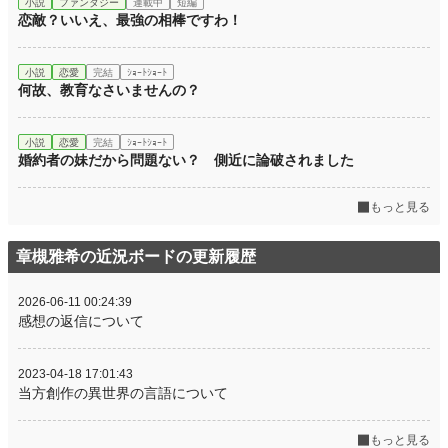
小説
ファンタジー
連載中
短編
恋敵？いいえ、最強の相棒ですわ！
小説
恋愛
完結
ｼｮｰﾄｼｮｰﾄ
何故、教育なさいませんの？
小説
恋愛
完結
ｼｮｰﾄｼｮｰﾄ
婚約者の妹だから問題ない？ 側近に論破されました
もっと見る
章槻雅希の近況ボードの更新履歴
2026-06-11 00:24:39
感想の返信について
2023-04-18 17:01:43
当方創作の異世界の言語について
もっと見る