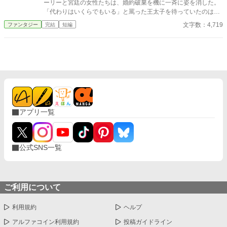
ーリーと宮廷の女性たちは、婚約破棄を機に一斉に姿を消した。
「代わりはいくらでもいる」と罵った王太子を待っていたのは、
王国そのものの崩壊だった。AIに書かせてみた第23弾は再び追放
文字数：4,719
ファンタジー
完結
短編
ざまぁ作品！
アプリ一覧
公式SNS一覧
ご利用について
利用規約
ヘルプ
アルファコイン利用規約
投稿ガイドライン