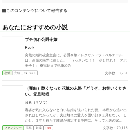
このコンテンツについて報告する
あなたにおすすめの小説
ブチ切れ公爵令嬢
Ryo-k
突然の婚約破棄宣言に、公爵令嬢アレクサンドラ・ベルナール
は、画面の限界に達した。 「うっさいな！！ 少し黙れ！ アホ
王子！」 ※完結まで執筆済み
文字数：3,231
恋愛
完結
ｼｮｰﾄｼｮｰﾄ
（完結）醜くなった花嫁の末路「どうぞ、お笑いくださ
い。元旦那様」
音爽（ネソウ）
容姿が気に入らないと白い結婚を強いられた妻。 本邸から追い出
されはしなかったが、夫は離れに愛人を囲い顔さえ見せない。 し
かし、３年と待たず離縁が決定する事態に。そして元夫の家
は……。 ＊6月18日HOTランキング入りしました、ありがとうご
文字数：70,116
ファンタジー
完結
短編
R15