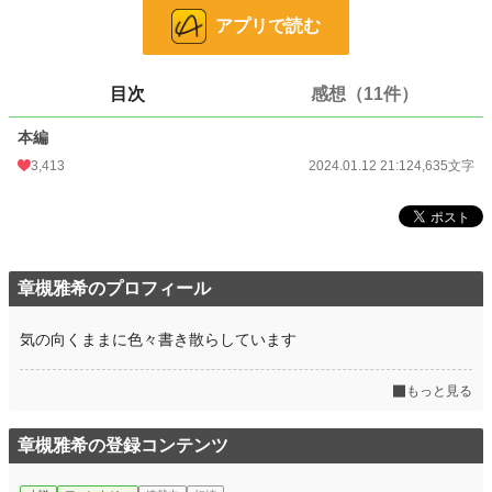
お気に入り
387
アプリで読む
24h.ポイント
497 pt
文字数
4,635
目次
感想（11件）
更新日時
2024.01.12 21:12
本編
3,413
2024.01.12 21:12
4,635文字
初回公開日時
2024.01.12 21:12
初回完結日時
2024.01.12 21:12
週間ポイント
5,939 pt (1,734 位)
月間ポイント
22,237 pt (2,130 位)
章槻雅希のプロフィール
年間ポイント
313,468 pt (1,871 位)
気の向くままに色々書き散らしています
累計ポイント
726,391 pt (7,728 位)
もっと見る
章槻雅希の登録コンテンツ