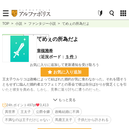
TOP
>
小説
>
ファンタジー小説
>
てめぇの所為だよ
ファンタジー
完結
ｼｮｰﾄｼｮｰﾄ
てめぇの所為だよ
章槻雅希
（近況ボード：
5 件
）
お気に入りに追加して更新通知を受け取ろう
お気に入り追加
王太子ウルリコは政略によって結ばれた婚約が気に食わなかった。それを隠そう
ともせずに臨んだ婚約者エウフェミアとの茶会で彼は自分ばかりが貧乏くじを引
いたと彼女を責める。しかし、見事に返り討ちに遭うのだった。
『小説家になろう』様・『アルファポリス』様の重複投稿、自サイトにも掲載。
24h.ポイント
497pt
3,413
異世界
王太子
公爵令嬢
政略結婚に不満
小説
2,735 位 / 228,650 件
不満なのは王子だけじゃない
馬鹿王太子
子供だから許される
ファンタジー
461 位 / 53,274 件