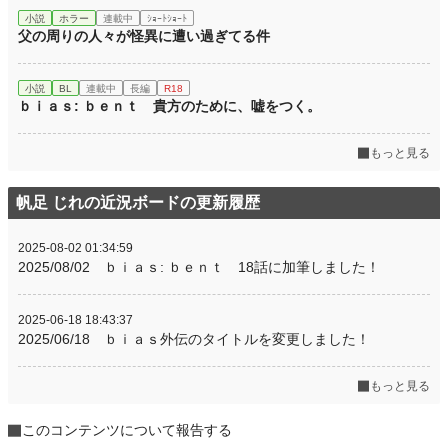
小説
ホラー
連載中
ｼｮｰﾄｼｮｰﾄ
父の周りの人々が怪異に遭い過ぎてる件
小説
BL
連載中
長編
R18
ｂｉａｓ: ｂｅｎｔ 貴方のために、嘘をつく。
もっと見る
帆足 じれの近況ボードの更新履歴
2025-08-02 01:34:59
2025/08/02 ｂｉａｓ: ｂｅｎｔ 18話に加筆しました！
2025-06-18 18:43:37
2025/06/18 ｂｉａｓ外伝のタイトルを変更しました！
もっと見る
このコンテンツについて報告する