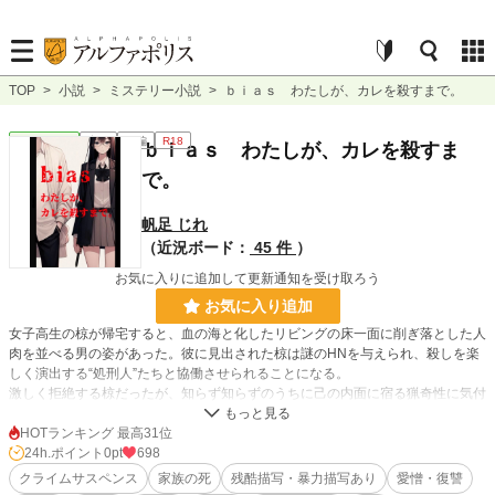
TOP
>
小説
>
ミステリー小説
>
ｂｉａｓ わたしが、カレを殺すまで。
ミステリー
完結
長編
R18
ｂｉａｓ わたしが、カレを殺すま
で。
帆足 じれ
（近況ボード：
45 件
）
お気に入りに追加して更新通知を受け取ろう
お気に入り追加
女子高生の椋が帰宅すると、血の海と化したリビングの床一面に削ぎ落とした人
肉を並べる男の姿があった。彼に見出された椋は謎のHNを与えられ、殺しを楽
しく演出する“処刑人”たちと協働させられることになる。
激しく拒絶する椋だったが、知らず知らずのうちに己の内面に宿る猟奇性に気付
かされていく。
そして、散りばめられた小さくも不穏な謎が、少しずつ明らかになっていく―
HOTランキング 最高31位
―。
24h.ポイント
0pt
698
クライムサスペンス
家族の死
残酷描写・暴力描写あり
愛憎・復讐
※昔見た夢を元にした、暴力と残酷描写だらけの群像劇です。全編通して性的な