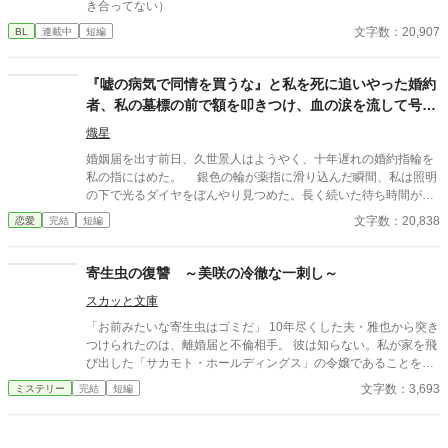
き合ってない）
文字数：20,907
BL
連載中
短編
『嘘の病気で同情を買うな』と私を死に追いやった婚約
者、私の墓標の前で額を叩きつけ、血の涙を流して号泣
する大破滅！
熾星
婚姻届を出す前日、久世景人はようやく、十年遅れの婚約指輪を
私の指にはめた。 銀色の輪が薬指に滑り込んだ瞬間、私は照明
の下で光るダイヤをぼんやり見つめた。長く続いた待ち時間が、
やっと終わったような気がした。けれど次の瞬間、彼は私の手を
文字数：20,838
恋愛
完結
短編
見下ろし、まるで似合わない品物を評するように静かな声で言っ
た。 「正直、澪の手ってあまりきれいじゃないよな」 私は言葉
を失った。 景人はそのまま私の指先を取ると、さっきはめたば
寄生虫の復讐 ～美咲の冷徹な一刺し～
かりの指輪を抜き取った。十年待ち続けた指輪は、彼の手のひら
スカッと文庫
の上で冷たく光っていた。 「この指輪、瑠奈の手にあったほうが
似合うと思う」 私は手を引き戻し、信じられない思いで彼を見
「お前みたいな寄生虫はゴミだ」 10年尽くした夫・雅也から突き
た。 「どういう意味？ 瑠奈と結婚するつもりなの？」 景人は
つけられたのは、離婚届と不倫相手。 彼は知らない。私が家を飛
目を伏せ、指輪の縁を指先でなぞった。まるで、たいしたことで
び出した「サカモト・ホールディングス」の令嬢であることを。
はない問いを少し考えているだけのようだった。 「そこまでじゃ
そして明日、彼が人生を賭けて挑む調印式の相手が、私の実父で
文字数：3,693
ミステリー
完結
短編
ない。ただ、会えない時間が長くなると、どうしても瑠奈のこと
あることを。 どん底に叩き落とされたサレ妻による、容赦なき
を考えるんだ」 その瞬間、私は自分がどうやってあのタワーマ
「経済的破滅」の復讐劇。
ンションを出たのかさえ覚えていない。