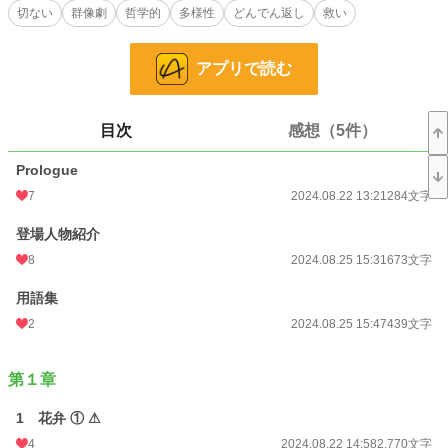
切ない
群像劇
哲学的
多様性
どんでん返し
救い
描写は少なめですが、一部に凌辱や同性間性的接触のエピソードがあります。ま
た、ちょこちょこエグイ表現（グロ・ゴア描写、差別的・攻撃的なワード含む）
があるので、閲覧の際はくれぐれもご注意ください。
アプリで読む
※後半に国言葉の描写があります。発音等、文字にするのが難しい言い回しも拾
っていきたかったのですが、読みやすさとのバランスを考慮した結果、正確性に
欠けた自覚あり。細かい部分はどうかご容赦を！
※ジャンルは一応ミステリー・サスペンスで推理っぽい要素も含みますが、リア
目次
感想（5件）
ルさはあまり重視せず、ファンタジーだと思って読み進めていただくと安心で
す。
Prologue
※不快描写注意の回はタイトル横に【⚠】が付きます。
※本作には、主人公が3人います。基本的には女性主人公視点で進みます。男性
7
2024.08.22 13:21
284文字
主人公視点の場合は、タイトル横に【♠】、【♤】、それ以外の人物の場合は
【☆】が付きます。
登場人物紹介
※ミッドナイトノベルズ様・Nolaノベル様にも同じものを投稿しています。
8
2024.08.25 15:31
673文字
※この物語は、法律・法令に反する行為を容認・推奨するものではありません。
用語集
小説
228,607 位 / 228,607 件
2
2024.08.25 15:47
439文字
ミステリー
5,379 位 / 5,379 件
第１章
お気に入り
12
24h.ポイント
0 pt
1 花弁 ① ⚠
4
2024.08.22 14:58
2,770文字