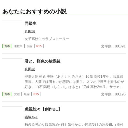
あなたにおすすめの小説
同級生
真田誠
女子高校生のラブストーリー
文字数：80,891
青春
連載中
長編
R15
君と、桜色の放課後
真田誠
登場人物 朝倉 美咲（あさくら みさき）16歳 高校1年生。写真部
所属。人前では明るいが恋愛には奥手。スマホで日常を撮るのが
好き。 白石 陽翔（しらいし はると）17歳 高校2年生。サッカー
部エース。優しく誰にでも親切で学校中の人気者。 西園寺 凛（さ
文字数：80,195
青春
完結
短編
R15
いおんじ りん）16歳 美咲の親友。恋愛経験豊富で美咲を応援す
る。 黒田 悠真（くろだ ゆうま）17歳 陽翔の親友。ムードメーカ
ー。
虎視眈々【創作BL】
猫塚ルイ
独占欲強めな腹黒攻め×何も気付かない鈍感受けの溺愛BL（※付