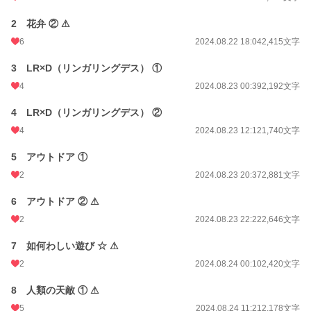
文字数
347,901
2 花弁 ② ⚠
更新日時
2024.12.11 12:16
6
2024.08.22 18:04
2,415文字
初回公開日時
2024.08.22 13:21
3 LR×D（リンガリングデス） ①
初回完結日時
2024.12.11 12:17
4
2024.08.23 00:39
2,192文字
週間ポイント
85 pt (36,645 位)
4 LR×D（リンガリングデス） ②
月間ポイント
253 pt (46,887 位)
4
2024.08.23 12:12
1,740文字
年間ポイント
3,669 pt (52,837 位)
5 アウトドア ①
累計ポイント
72,089 pt (36,487 位)
2
2024.08.23 20:37
2,881文字
6 アウトドア ② ⚠
2
2024.08.23 22:22
2,646文字
7 如何わしい遊び ☆ ⚠
2
2024.08.24 00:10
2,420文字
8 人類の天敵 ① ⚠
5
2024.08.24 11:21
2,178文字