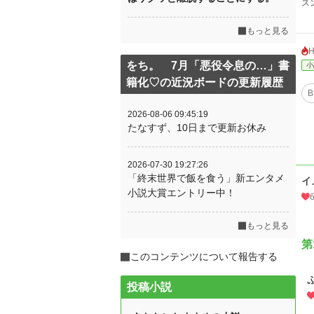
ス
もっと見る
をち。 7月「悪役令息の…」書
小
籍化♡の近況ボードの更新履歴
B
2026-08-06 09:45:19
たなすず、10日まで更新お休み
2026-07-30 19:27:26
「終末世界で飯を食う」新エンタメ
イ
小説大賞エントリー中！
もっと見る
第
このコンテンツについて報告する
投稿小説