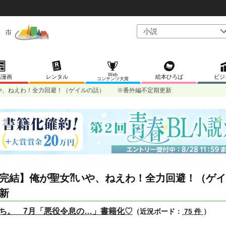
Web
稿漫画
レンタル
絵本ひろば
ビジ
コンテンツ大賞
や、ねえわ！全力回避！（ゲイルの話） ※番外編不定期更新
完結】俺が聖女⁈いや、ねえわ！全力回避！（ゲ
新
ち。 7月「悪役令息の…」書籍化♡
（近況ボード：
75 件
）