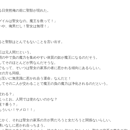
る日突然俺の前に聖獣が現れた。
ゲイルは聖女なの。魔王を救って！」
いや、俺男だし！聖女は無理！」
ると聖獣はとんでもないことを言い出す。
王は元人間だという。
間の中で負の魔力を集めやすい体質の奴が魔王になるのだそう。
してそのほとんどが男なんだそうな。
でもって、そいつは聖女の家系の者に惹かれる傾向にあるらしい。
女の方も同様。
お互いに無意識に惹かれ合う運命」なんだと！
してその二人が交わることで魔王の負の魔力は浄化されるのだという。
交わる？」
えっとお。人間では使わないのかな？
尾？番う？」
もういい！ヤメロ！！」
にかく、それは聖女の家系の方が男だろうと女だろうと関係ないらしい。
構いなしに惹かれ合っちまう。