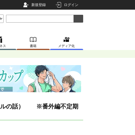
新規登録
ログイン
ネス
書籍
メディア化
イルの話） ※番外編不定期