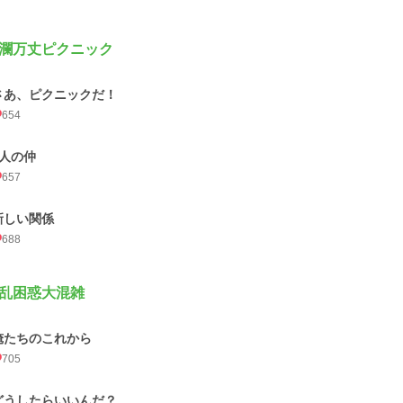
瀾万丈ピクニック
さあ、ピクニックだ！
654
2人の仲
657
新しい関係
688
乱困惑大混雑
俺たちのこれから
705
どうしたらいいんだ？