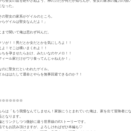
から聖女の血を絶やさぬよう、神の力だか何だか知らんが、聖女の家系の魔力の強い
になった。
その聖女の家系がゲイルのところ。
からゲイルは聖女なんだよ！」
こまで聞いて俺は思わず叫んだ。
クソが！！男だとか女だとかを気にしろよ！！
えよ！そこは構いまくれよ！！
っちを孕ませたらおけ、みたいなのヤメロ！！
フィール家だけがワリ食ってんじゃねえか！」
なのに聖女だといわれたゲイル。
イルははたして運命とやらを無事回避できるのか？！
※※※※※※※
ちらは「もう我慢なんてしません！家族にうとまれていた俺は、家を出て冒険者に
品となります。
編とリンクしつつ微妙に違う世界線のifストーリーです。
品でもお読み頂けますが、よろしければぜひ本編も♡