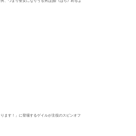
男、つまり聖女になりうる男は|胎《はら》めるよ
なります！」に登場するゲイルが主役のスピンオフ