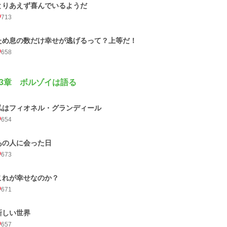
とりあえず喜んでいるようだ
713
ため息の数だけ幸せが逃げるって？上等だ！
658
3章 ボルゾイは語る
私はフィオネル・グランディール
654
あの人に会った日
673
これが幸せなのか？
671
新しい世界
657