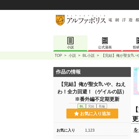
小説
公式漫画
投
TOP
>
小説
>
BL小説
>
【完結】俺が聖女⁈い
作品の情報
【完結】俺が聖女⁈いや、ねえ
わ！全力回避！（ゲイルの話）
※番外編不定期更新
BL
完結
長編
【
お気に入り追加
更
を
お気に入り
1,123