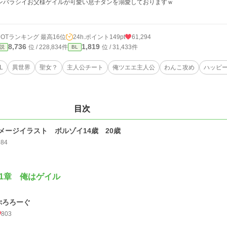
ンバラシイお父様ゲイルが可愛い息子タンを溺愛しておりますｗ
HOTランキング 最高16位
24h.ポイント
149pt
61,294
8,736
1,819
位 / 228,834件
位 / 31,433件
説
BL
L
異世界
聖女？
主人公チート
俺ツエエ主人公
わんこ攻め
ハッピ
目次
メージイラスト ボルゾイ14歳 20歳
684
1章 俺はゲイル
ぷろろーぐ
803