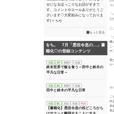
だ
せになるほっこりなお話がすきで
う
す。コメントやエールありがとうご
「
ざいます♡大変励みになっておりま
だ
す(ㅅ •͈ᴗ•͈)
こ
もっと見る
「
構
をち。 7月「悪役令息の…」書
こ
籍化♡の登録コンテンツ
サ
男
小説
SF
連載中
短編
ゲ
終末世界で飯を食う～田中と鈴木の
平凡な日常～
小説
BL
連載中
短編
※
田中と鈴木の平凡な日常
こ
作
小説
BL
完結
長編
R18
本
【書籍化】悪役令息の役どころから
単
はサクッと離脱することにする。