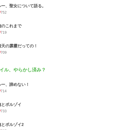
ルー、聖女について語る。
752
俺のこれまで
719
晴天の霹靂だっての！
709
イル、やらかし済み？
ルー、諦めない！
714
俺とボルゾイ
733
俺とボルゾイ2