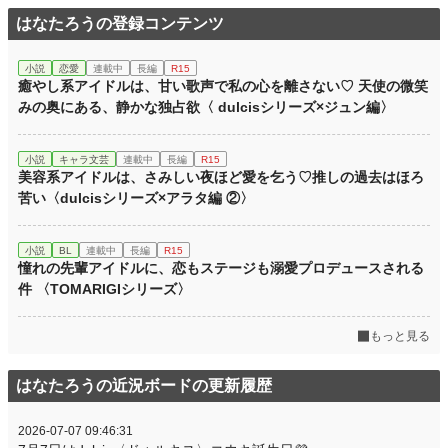
はなたろうの登録コンテンツ
小説
恋愛
連載中
長編
R15
癒やし系アイドルは、甘い歌声で私の心を離さない♡ 天使の微笑
みの奥にある、静かな独占欲〈 dulcisシリーズ×ジュン編〉
小説
キャラ文芸
連載中
長編
R15
美容系アイドルは、さみしい夜ほど愛を乞う♡推しの過去はほろ
苦い〈dulcisシリーズ×アラタ編 ②〉
小説
BL
連載中
長編
R15
憧れの先輩アイドルに、恋もステージも溺愛プロデュースされる
件 〈TOMARIGIシリーズ〉
もっと見る
はなたろうの近況ボードの更新履歴
2026-07-07 09:46:31