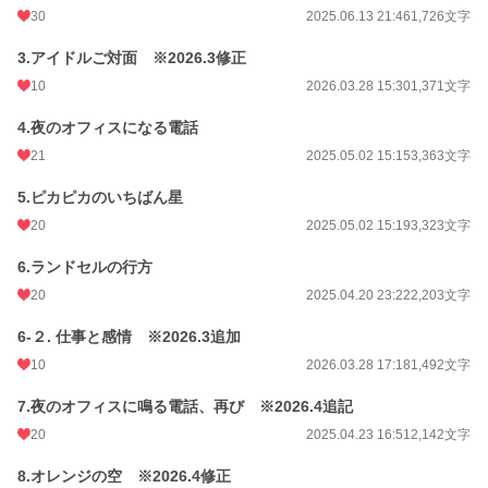
極上の溺愛シークレットラブストーリー。
30
2025.06.13 21:46
1,726文字
3.アイドルご対面 ※2026.3修正
※イラストはAI使用
10
2026.03.28 15:30
1,371文字
小説
10,228 位 / 228,623 件
4.夜のオフィスになる電話
キャラ文芸
99 位 / 5,635 件
21
2025.05.02 15:15
3,363文字
お気に入り
26
5.ピカピカのいちばん星
20
2025.05.02 15:19
3,323文字
24h.ポイント
106 pt
6.ランドセルの行方
文字数
101,001
20
2025.04.20 23:22
2,203文字
更新日時
2026.07.23 20:47
6-２. 仕事と感情 ※2026.3追加
初回公開日時
2025.04.13 21:06
10
2026.03.28 17:18
1,492文字
週間ポイント
570 pt (13,428 位)
7.夜のオフィスに鳴る電話、再び ※2026.4追記
月間ポイント
9,858 pt (4,574 位)
20
2025.04.23 16:51
2,142文字
年間ポイント
57,135 pt (9,443 位)
8.オレンジの空 ※2026.4修正