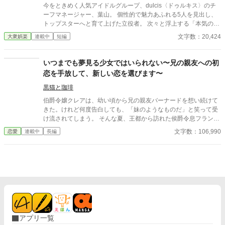
とに完結しているので、長編ですがお好きな章から読んでいただ
今をときめく人気アイドルグループ、dulcis〈ドゥルキス〉のチ
いてOKです ・みなさまの心にいる、推しを思いながら読んでく
ーフマネージャー、葉山。 個性的で魅力あふれる5人を見出し、
ださい… ・dulcis〈ドゥルキス〉は5人組アイドル。他のメンバー
トップスターへと育て上げた立役者。 次々と浮上する「本気の
の物語も合わせてご覧ください ※2026年3月より改稿していきま
恋」の影。心配ごとは尽きない毎日。アイドルにスキャンダルは
文字数：20,424
大衆娯楽
連載中
短編
す。 一時的に非公開の章になることがあります。内容が大きく変
厳禁なのに！ イケメンに囲まれて幸せね…？まさか！ トラブルが
わることはありませんがご了承ください。
あれば、事務所の上司からは睨まれる。休日も深夜も関係無し！
5人の王子様に、身も心も振り回される女性マネージャーの、悲
いつまでも夢見る少女ではいられない〜兄の親友への初
哀と愛の攻防戦。 あんたたち！ 顔がいいからって、わがままがす
恋を手放して、新しい恋を選びます〜
ぎるのよ！ ……ねぇ、そこのあなた。私の話を少しだけきいてく
ださらない？ ★1話完結のオムニバス式 ★dulcis〈ドゥルキス〉
黒猫と珈琲
シリーズの裏話を、マネージャーの視点で書いています。 5人の
伯爵令嬢クレアは、幼い頃から兄の親友バーナードを想い続けて
本編と併せてお読みください。 〈お願い〉 いいなぁと思ってくれ
きた。けれど何度告白しても、「妹のようなものだ」と笑って受
たら、お気に入り登録をぜひお願いいたします。 みなさまから
け流されてしまう。 そんな夏、王都から訪れた侯爵令息フランシ
の、反応が原動力です
スは、クレアを一人の女性として見つめ、趣味で描いていた図案
文字数：106,990
恋愛
連載中
長編
の才能まで認めてくれた。 初めて、自分の夢を応援してくれる
人。 初めて、少女ではなく一人の女性として見てくれる人。 長い
初恋を手放し、新しい恋と未来を選ぶまでの、ひと夏の成長物
語。 ※全15話・予約投稿済み。毎日2話更新です。
アプリ一覧