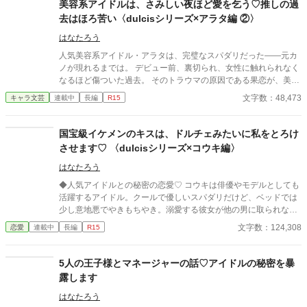
事もなかったような顔。 近いのに遠い。 曖昧な関係に疲れた私
美容系アイドルは、さみしい夜ほど愛を乞う♡推しの過
は、この片想いを終わらせようと決意する。 そんな私の心を支え
去はほろ苦い〈dulcisシリーズ×アラタ編 ②〉
てくれたのは、オンラインゲームで出会った優しい彼だった。 だ
けど――。 現実でも、ゲームの世界でも。 私が恋をしていた相手
はなたろう
は、ずっと同じ人だった。 「いい加減気づけよ、鈍感」 現実で
人気美容系アイドル・アラタは、完璧なスパダリだった――元カ
も、ゲームでも。 サクヤはずっと私のそばにいた。 深夜2時。 サ
ノが現れるまでは。 デビュー前、裏切られ、女性に触れられなく
クヤが本当に伝えたかったのは、「帰れ」じゃなくて――「帰ら
なるほど傷ついた過去。 そのトラウマの原因である果恋が、美容
ないで」。 ツンデレだけど一途で不器用なトップアイドルに、10
雑誌の取材で再びアラタの前に現れる。 余裕を失っていくアラタ
文字数：48,473
キャラ文芸
連載中
長編
R15
年越しの恋を叶えられてしまう、じれ甘幼なじみラブストーリ
は、恋人の愛香に甘く縋り始める。 「……ずっとそばにいて」
ー。 ※表紙は挿絵はAI生成 いいなと思っていただけたら、お気に
「俺のこと、好きって言ってよ」 さみしい夜。 彼が求めるのは、
入り登録ポチっとお願いします♡ 他のメンバ―が登場するdulcis
私だけの体温。 さらに果恋は、愛香の従兄でクリニック院長の克
国宝級イケメンのキスは、ドルチェみたいに私をとろけ
シリーズも合わせてご覧ください
哉にも近づいて――。 元カノ、執着、嫉妬、独占欲。 愛が重すぎ
させます♡ 〈dulcisシリーズ×コウキ編〉
る美容系アイドルとの、甘く危うい溺愛ラブ。 恋人であり推しで
もある、アラタのほろ苦い過去。 愛香はアラタを癒したい、守り
はなたろう
たいと強く願う。 〈お知らせ〉 前作を読んでなくても分かるよう
◆人気アイドルとの秘密の恋愛♡ コウキは俳優やモデルとしても
にしておりますが、読んでいただけると、世界観がよりよく伝わ
活躍するアイドル。クールで優しいスパダリだけど、ベッドでは
ります。 「美容系アイドルは、甘い吐息で私を溺愛する♡ 推しの
少し意地悪でやきもちやき。溺愛する彼女が他の男に取られない
秘密は蜜の味」 https://www.alphapolis.co.jp/novel/411579529/53
かと不安になることも。出会いから交際を経て、甘いキスで溶け
文字数：124,308
恋愛
連載中
長編
R15
0021981
る日々の物語をお届けします。 ◆出会い編あらすじ 都会の片隅に
ある植物園で働く美咲。 そこに毎週やってくる、おしゃれで長身
の男性。カメラが趣味らしい。まさか、その彼が人気アイドル、
5人の王子様とマネージャーの話♡アイドルの秘密を暴
dulcis〈ドゥルキス〉のメンバーだとは気づきもしなかった。あ
露します
る日、彼からの「今夜会いたい」と突然のお誘い。 毎日同じだと
思っていた日常、ついに変わるときがきた。 【作者より】 ・章ご
はなたろう