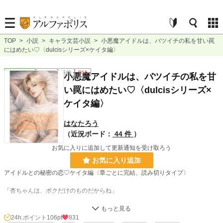
TOP
>
小説
>
キャラ文芸小説
>
小悪魔アイドルは、バツイチの私を甘い罠
にはめたい♡〈dulcisシリーズ×ケイタ編〉
キャラ文芸
連載中
長編
R15
小悪魔アイドルは、バツイチの私を甘
い罠にはめたい♡〈dulcisシリーズ×
ケイタ編〉
はなたろう
（近況ボード：
44 件
）
お気に入りに追加して更新通知を受け取ろう
お気に入り追加
アイドルとの秘密の恋♡ケイタ編〈章ごとに完結、読み切りタイプ〉
「杏ちゃんは、ボクだけのものだからね」
仕事一筋で生きてきた30歳の杏菜は、夫の浮気が原因で離婚したばかり。
超人気アイドルグループ dulcis〈ドゥルキス〉 のコンサートグッズ制作という
24h.ポイント
106pt
831