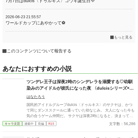
7月7日はdulcis〈ドゥルキス〉コウキ誕生日💜
2026-06-23 21:55:57
ワールドカップにあやかって⚽️
もっと見る
このコンテンツについて報告する
あなたにおすすめの小説
ツンデレ王子は深夜2時のシンデレラを溺愛する♡幼馴
染みのアイドルが彼氏になった夜 〈dulcisシリーズ×サ
クヤ編〉
はなたろう
国民的アイドルグループdulcis〈ドゥルキス〉のサクヤは、かつ
て同じダンススクールに通っていた幼なじみ。 大人になった今も
気の合うゲーム仲間だ。 サクヤは深夜2時になると、決まって私
を追い出す。 「さっさと帰れ」 だから私はずっと、自分は恋愛対
文字数：56,286
キャラ文芸
連載中
長編
R15
象じゃないのだと思っていた。 それなのに――。 「なんでキスし
たの？」 「ん、なんとなく」 突然キスをしておいて、サクヤは何