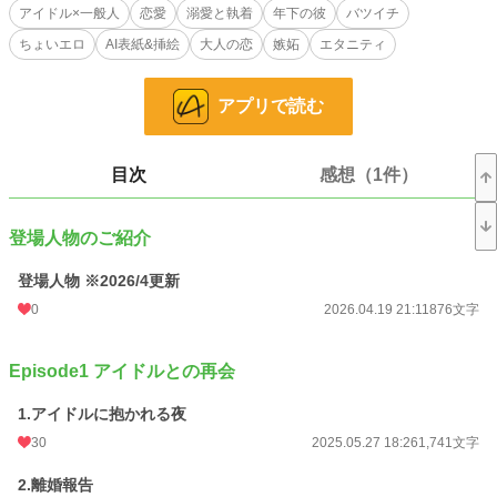
大仕事が舞い込む
アイドル×一般人
恋愛
溺愛と執着
年下の彼
バツイチ
ちょいエロ
AI表紙&挿絵
大人の恋
嫉妬
エタニティ
打ち合わせで出会った最年少メンバー・ケイタは、誰もが憧れる爽やかな国民的
アイドル。だけど、その甘い笑顔はふたりきりなったとき豹変する。
アプリで読む
「やっと会えた。もう離さない」
深夜に呼び出され、強引なアプローチに戸惑う杏菜。
ケイタの正体は、杏菜が中学生の頃に救った少年だった。
目次
感想（1件）
「大きくなったら、アイドルになって杏ちゃんと結婚する」
登場人物のご紹介
幼い頃の約束を果たすため、ケイタは人気も、地位も、誰もが羨む人生も手に入
れた。
登場人物 ※2026/4更新
あとは、杏菜ただひとり。
0
2026.04.19 21:11
876文字
「離れられない身体にしてあげるよ」
完璧なアイドルが見せる素顔。
Episode1 アイドルとの再会
惜しみない愛は、深くときには息が詰まるほど執着する。
1.アイドルに抱かれる夜
誰にも知られてはいけない秘密の恋。
30
2025.05.27 18:26
1,741文字
ケイタの重すぎるほど一途な愛は加速していく――。
2.離婚報告
初恋を十年以上こじらせた年下トップアイドル × 恋を諦めたバツイチ女性。