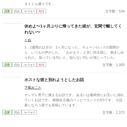
タイトル通りです。
文字数：534
恋愛
完結
ｼｮｰﾄｼｮｰﾄ
R15
休めよ〜1ヶ月ぶりに帰ってきた彼が、玄関で離してく
れない〜
ぐぬ
1、2週間のはずが、1ヶ月になった。 チェーンロックの隙間か
ら、いつもの声がした。 「おかえり」と言い切る前に、抱きしめ
られた。 知っている匂いと、知らない匂いが混じっていた。
文字数：1,305
恋愛
完結
ｼｮｰﾄｼｮｰﾄ
R15
ホストな彼と別れようとしたお話
下菊みこと
ヤンデレ男子に捕まるお話です。 あるいは最終的にお互いに溺れ
ていくお話です。 御都合主義のハッピーエンドのSSです。 小説
家になろう様でも投稿しています。
文字数：2,372
恋愛
完結
ｼｮｰﾄｼｮｰﾄ