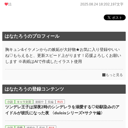
11
2025.08.24 18:20
2,197文字
はなたろうのプロフィール
胸キュン&イケメンからの嫉妬が大好物★お気に入り登録やいい
ね♡もらえると、更新スピード上がります！応援よろしくお願い
します ※表紙はAIで作成したイラスト使用
もっと見る
はなたろうの登録コンテンツ
小説
キャラ文芸
連載中
長編
R15
ツンデレ王子は深夜2時のシンデレラを溺愛する♡幼馴染みのア
イドルが彼氏になった夜 〈dulcisシリーズ×サクヤ編〉
小説
恋愛
連載中
長編
R15