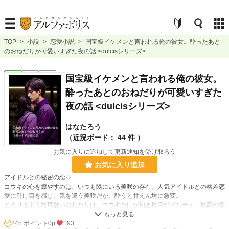
TOP
>
小説
>
恋愛小説
>
国宝級イケメンと言われる俺の彼女。酔ったあと
のおねだりが可愛いすぎた夜の話 <dulcisシリーズ>
恋愛
完結
短編
国宝級イケメンと言われる俺の彼女。
酔ったあとのおねだりが可愛いすぎた
夜の話 <dulcisシリーズ>
はなたろう
（近況ボード：
44 件
）
お気に入りに追加して更新通知を受け取ろう
お気に入り追加
アイドルとの秘密の恋♡
コウキの心を癒やすのは、いつも隣にいる美咲の存在。人気アイドルとの格差恋
愛に引け目を感じ、気を遣う美咲だが、酔うと甘えん坊に急変。
とろけるような可愛いおねだりは、コウキだけが知る最高のドルチェ。最高の幸
せに包まれる、甘い夜の様子を、コウキの視点でお届けします。
アイドルだって、普通に恋して嫉妬もする。そんな裏側をのぞき見してください
24h.ポイント
0pt
193