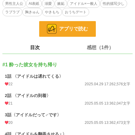
♡
男性主人公
AI表紙
溺愛
嫉妬
アイドル×一般人
性的描写少し
ラブラブ
胸きゅん
やきもち
おうちデート
◆美咲が主人公の本編もぜひご覧ください。
「国宝級イケメンとのキスは最上級に甘いドルチェみたいに、私をとろけさせま
アプリで読む
す」
https://www.alphapolis.co.jp/novel/411579529/595936588
目次
感想（1件）
小説
229,000 位 / 229,000 件
恋愛
66,399 位 / 66,399 件
#1 酔った彼女を持ち帰り
お気に入り
33
1話 〈アイドルは遅れてくる〉
22
2025.04.29 17:26
2,576文字
24h.ポイント
0 pt
文字数
2話 〈アイドルの到着〉
20,303
21
2025.05.05 13:36
2,047文字
更新日時
2025.08.24 18:20
3話〈アイドルだって♂です〉
初回公開日時
2025.03.19 21:58
20
2025.05.05 13:36
2,473文字
初回完結日時
2025.03.19 21:58
4話 〈アイドルを翻弄させる♀〉