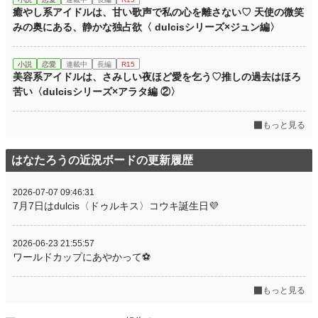
癒やし系アイドルは、甘い歌声で私の心を離さない♡ 天使の微笑
みの奥にある、静かな独占欲〈 dulcisシリーズ×ジュン編〉
小説
恋愛
連載中
長編
R15
美容系アイドルは、さみしい夜ほど愛を乞う♡推しの過去はほろ
苦い〈dulcisシリーズ×アラタ編 ②〉
もっと見る
はなたろうの近況ボードの更新履歴
2026-07-07 09:46:31
7月7日はdulcis〈ドゥルキス〉コウキ誕生日💜
2026-06-23 21:55:57
ワールドカップにあやかって⚽️
もっと見る