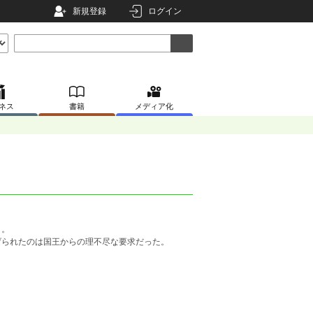
新規登録
ログイン
ネス
書籍
メディア化
コ。
げられたのは国王からの理不尽な要求だった。