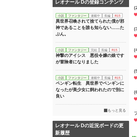
レオナール Dの登録コンテンツ
(
小説
ファンタジー
連載中
長編
R15
異世界召喚されて捨てられた僕が邪
神であることを誰も知らない……た
(
ぶん。
(
小説
ファンタジー
完結
長編
R15
神撃のアイシス 悪役令嬢の娘です
が冒険者になりました
(
小説
ファンタジー
連載中
長編
R15
ペンギン転生 異世界でペンギンに
なったが美少女に飼われたので別に
(
良い
もっと見る
レオナール Dの近況ボードの更
新履歴