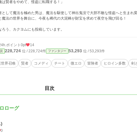
俺は賢者をやめて、怪盗に転職する！」
者として魔法を極めた男は、魔法を駆使して神出鬼没で大胆不敵な怪盗へと生まれ
と魔法の世界を舞台に、今夜も稀代の大泥棒が財宝を求めて夜空を飛び回る！
なろう、カクヨムにも投稿しています。
24h.ポイント
0pt
14
228,724
53,293
位 / 228,724件
位 / 53,293件
説
ファンタジー
異世界召喚
賢者
コメディ
チート
微エロ
冒険者
ヒロイン多数
剣
目次
ロローグ
1)
0