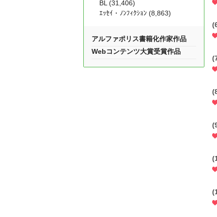
BL (31,406)
ｴｯｾｲ・ﾉﾝﾌｨｸｼｮﾝ (8,863)
(
アルファポリス書籍化作家作品
Webコンテンツ大賞受賞作品
(
(
(
(
(