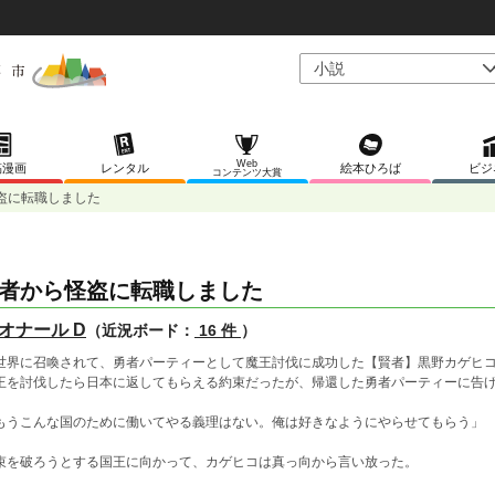
Web
稿漫画
レンタル
絵本ひろば
ビジ
コンテンツ大賞
盗に転職しました
者から怪盗に転職しました
オナール D
（近況ボード：
16 件
）
世界に召喚されて、勇者パーティーとして魔王討伐に成功した【賢者】黒野カゲヒ
王を討伐したら日本に返してもらえる約束だったが、帰還した勇者パーティーに告
もうこんな国のために働いてやる義理はない。俺は好きなようにやらせてもらう」
束を破ろうとする国王に向かって、カゲヒコは真っ向から言い放った。