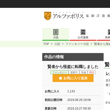
小説
公式漫画
投
TOP
>
小説
>
ファンタジー小説
>
賢者から怪
作品の情報
賢
賢者から怪盗に転職しました
ファンタジー
連載中
長編
R15
レ
お気に入り追加
異
魔
お気に入り
1,133
「
初回公開日時
2019.08.29 19:06
約
更新日時
2019.10.27 09:30