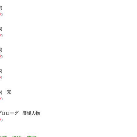
2)
0
3)
0
4)
0
5)
1
6) 完
0
プロローグ 登場人物
0