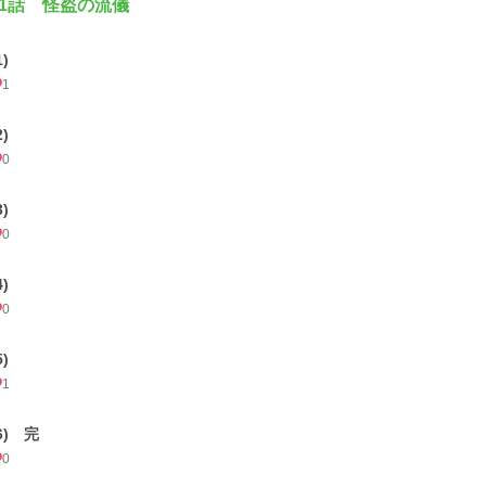
1話 怪盗の流儀
1)
1
2)
0
3)
0
4)
0
5)
1
6) 完
0