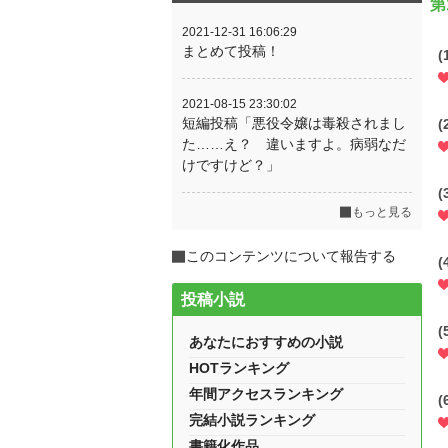
第
2021-12-31 16:06:29
まとめて投稿！
(
2021-08-15 23:30:02
短編投稿「悪役令嬢は毒殺されまし
(
た……え？ 違いますよ。病弱なだ
けですけど？」
(
もっと見る
このコンテンツについて報告する
(
投稿小説
(
あなたにおすすめの小説
HOTランキング
年間アクセスランキング
(
完結小説ランキング
書籍化作品