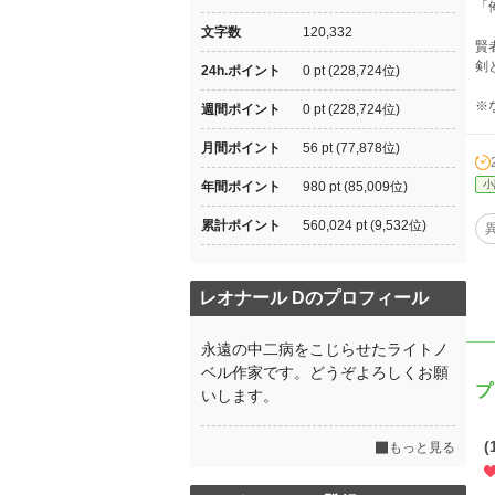
「
文字数
120,332
賢
剣
24h.ポイント
0 pt (228,724位)
※
週間ポイント
0 pt (228,724位)
月間ポイント
56 pt (77,878位)
小
年間ポイント
980 pt (85,009位)
累計ポイント
560,024 pt (9,532位)
レオナール Dのプロフィール
永遠の中二病をこじらせたライトノ
ベル作家です。どうぞよろしくお願
プ
いします。
(
もっと見る