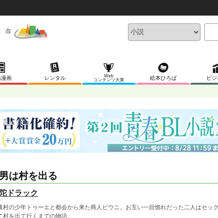
Web
稿漫画
レンタル
絵本ひろば
ビジ
コンテンツ大賞
男は村を出る
陀ドラック
村の少年トゥーエと都会から来た商人ピウニ。お互い一目惚れだった二人はセック
て村を出て行くまでの物語。