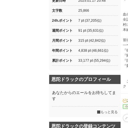
更新日時
2025.01.17 20:48
文字数
25,866
血
全
24h.ポイント
7 pt (37,205位)
村
本
週間ポイント
91 pt (35,631位)
冒
月間ポイント
315 pt (42,842位)
一〜
『
年間ポイント
4,838 pt (46,661位)
『
累計ポイント
33,177 pt (55,294位)
『
『
恩陀ドラックのプロフィール
こ
ク
あなたからのエールをお待ちしてま
す
小
もっと見る
恩陀ドラックの登録コンテンツ