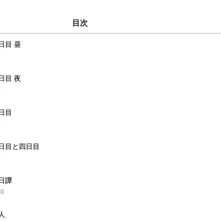
目次
日目 昼
0
日目 夜
0
日目
0
日目と四日目
0
日譚
10
人