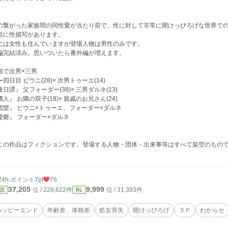
の繋がった家族間の同性愛が当たり前で、性に対して非常に開けっぴろげな世界で
話に性描写があります。
には女性も住んでいますが登場人物は男性のみです。
編完結済み。思いついたら番外編が増えます。
頭で次男×三男
四日目 ピウニ(28)× 次男トゥーエ(14)
後日譚』 父フォーダー(38)× 三男ダルネ(13)
隣人』 お隣の双子(18)× 親戚のお兄さん(24)
団欒』 ピウニ×トゥーエ、フォーダー×ダルネ
愛郷』 フォーダー×ダルネ
の作品はフィクションです。登場する人物・団体・出来事等はすべて架空のもので
24h.ポイント
7pt
76
37,205
9,999
位 / 228,622件
位 / 31,393件
説
BL
ハッピーエンド
年齢差、体格差
処女喪失
開けっぴろげ
３Ｐ
わからセ