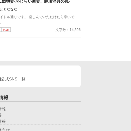
L団地妻-恥じらい新妻、絶頂淫具の罠-
ととななな
トル通りです。 楽しんでいただけたら幸いで
。
文字数：14,396
R18
公式SNS一覧
情報
情報
報
情報
様向け