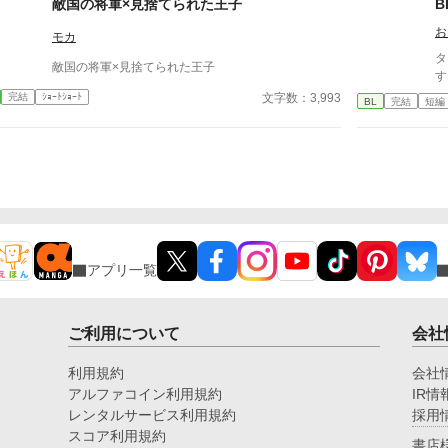
敵国の将軍×見捨てられた王子
B
だけ可愛い。性格は可愛くない。見た目も別に可愛く
お
ない。 ・理性が強め。隠れコミュ障。 ・無自覚ド
モカ
M。乱れるときは乱れる 作品はすべて個人サイト(htt
タイ
敵国の将軍×見捨てられた王子
p://lyze.jp/nyanko03/)からの転載です。 徐々に移動し
す
ていきたいと思いますが、作品数は個人サイトが一番
文字数：3,993
完結
ｼｮｰﾄｼｮｰﾄ
BL
完結
短編
多いです。 よろしくお願いいたします。
アプリ一覧
ご利用について
会社
利用規約
会社
アルファコイン利用規約
IR情
レンタルサービス利用規約
採用
スコア利用規約
書店