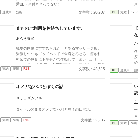
愛BL（※付き合ってない）
さ
文字数：20,907
連載中
短編
BL
完結
ｼｮｰﾄ
またのご利用をお待ちしています。
あらき奏多
か
職場の同僚にすすめられた、とあるマッサージ店。
多
緊張しつつもゴッドハンドで全身とろとろに癒され、
探
初めての感覚に下半身が誤作動してしまい……？！
婚
・マッサージ師×客 ・年下敬語攻め ・男前土木作業員
面
文字数：43,615
完結
短編
R18
受け ・ノリ軽め ※年齢順イメージ 九重≒達也＞坂田
BL
連載中
短
『
(店長)≫四ノ宮 【登場人物】 ▼坂田 祐介(さかた ゆう
ならし
すけ) 攻 ・マッサージ店の店長 ・爽やかイケメン ・
済
オメガなパパとぼくの話
優しくて低めのセクシーボイス ・良識はある人 ▼杉
流
村 達也(すぎむら たつや) 受 ・土木作業員 ・敏感体
が
質 ・快楽に流されやすい。すぐ喘ぐ ・性格も見た目
キサラギムツキ
が
ち
も男前 【登場人物(第二弾の人たち)】 ▼四ノ宮 葵(し
のみや あおい) 攻 ・マッサージ店の施術者のひと
タイトルのままオメガなパパと息子の日常話。
一
り。 ・店では年齢は下から二番目。経歴は店長の次
る
文字数：2,236
に長い。敏腕。 ・顔と名前だけ中性的。愛想は人並
完結
短編
R15
BL
完結
短編
み。 ・自覚済隠れS。仕事とプライベートは区別して
る。はずだった。 ▼九重 柚葉(ここのえ ゆずは) 受
・愛称『ココ』『ココさん』『ココちゃん』 ・名前