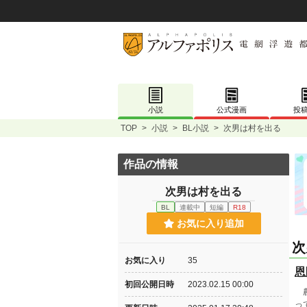
小説
公式漫画
投
TOP
>
小説
>
BL小説
>
次男は村を出る
作品の情報
次男は村を出る
BL
連載中
短編
R18
お気に入り追加
次
お気に入り
35
恩
初回公開日時
2023.02.15 00:00
農
っ