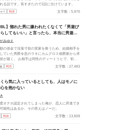
れる話です。長すぎたので2話に分けています。
文字数：5,970
ｼｮｰﾄ
R18
【BL】惚れた男に嫌われたくなくて「男遊び
ならしてもいい」と言ったら、本当に男遊び
を始められて絶望している侯爵令息の話
がみゆえ
額の借金で没落寸前の実家を救うため、結婚相手を
していた男爵令息のラキにカムグロス侯爵家から求
状が届く。 お相手は同性のディートリヒで、初対
で歓迎されるどころか冷たく突き放されてしまう。
文字数：27,483
編
R15
必要最低限関わるな』 『愛人を作るな』 『男遊び
てもいい』 ディートリヒから実家の借金を完
する条件を言われたラキは、学園で令息たちとの交
いくら気に入っているとしても、人はモノに
を満喫中。 褒め上手なラキの周りには可愛い令息
恋心を抱かない
集まり、推し活状態に。 一方、ディートリヒだけ
嫉妬で胃を痛める日々。 ラキへの恋心を隠し続け
き
た不器用侯爵令息に、幸せな未来は訪れるのか？ .
度オナホ認定されてしまった俺が、恋人に昇進でき
可能性はあるか、その答えはノーだ。
文字数：13,609
R18