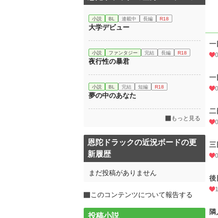
小説
BL
連載中
長編
R18
大学デビュー
一
小説
ファンタジー
完結
長編
R18
夜行性の暴君
一
小説
BL
完結
短編
R18
夢の中のあなた
二
もっと見る
恩陀ドラックの近況ボードの更
三
新履歴
まだ投稿がありません
後
このコンテンツについて報告する
隣
投稿小説