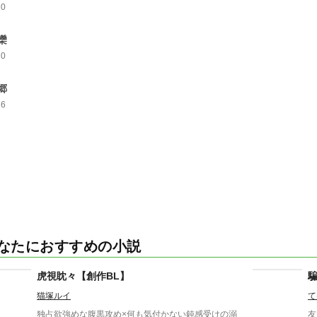
20
欒
20
郷
26
なたにおすすめの小説
虎視眈々【創作BL】
猫塚ルイ
て
独占欲強めな腹黒攻め×何も気付かない鈍感受けの溺
友