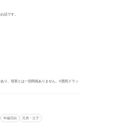
のお話です。
あり、現実とは一切関係ありません。©恩陀ドラッ
本編完結
兄弟・父子