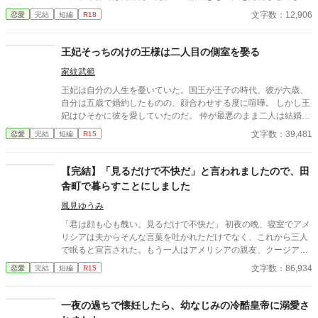
い、居心地の良い彼のそばを離れるのが辛くなってしまう。 なら
文字数：12,906
恋愛
完結
短編
R18
ば彼の代わりに男友達を作ろうと画策するがーー
王妃そっちのけの王様は二人目の側室を娶る
家紋武範
王妃は自分の人生を憂いていた。国王が王子の時代、彼が六歳、
自分は五歳で婚約したものの、顔合わせする度に喧嘩。 しかし王
妃はひそかに彼を愛していたのだ。 仲が最悪のまま二人は結婚
し、結婚生活が始まるが当然国王は王妃の部屋に来ることはな
文字数：39,481
恋愛
完結
短編
R15
い。 そればかりか国王は側室を持ち、さらに二人目の側室を王宮
に迎え入れたのだった。
【完結】「見るだけで不快だ」と言われましたので、田
舎町で暮らすことにしました
風見ゆうみ
「君は顔も心も醜い。見るだけで不快だ」 初夜の晩、寝室でアメ
リシアは夫からそんな言葉を吐かれただけでなく、これから三人
で眠ると宣言された。もう一人はアメリシアの親友、クージアだ
った。 アメリシアが夫のモレイブと婚約したのは七年前。親友と
文字数：86,934
恋愛
完結
短編
R15
出会ったのは十年前。 十年の友情は、結婚式を挙げた当日に失わ
れた。 そして、次の日に聞かされたのは両親の訃報。 アメリシア
は、どんなに辛くても両親の分も生きて幸せになると決め、そん
一夜の過ちで懐妊したら、幼なじみの冷酷皇帝に溺愛さ
なに自分のことを見たくないのなら、モレイブと離婚し、彼と絶