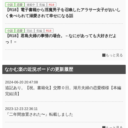
小説
恋愛
連載中
長編
R18
【R18】電子書籍から淫魔男子を召喚したアラサー女子がおいし
く食べられて溺愛されて幸せになる話
小説
恋愛
完結
長編
R18
【R18】君島夫婦の事情の場合。－なにがあっても大好きだよ
っ！－
もっと見る
なかむ楽の近況ボードの更新履歴
2024-06-20 20:47:08
追記あり。【祝。書籍化】交際０日。湖月夫婦の恋愛模様【本編
完結済】
2023-12-23 22:36:11
『二年間放置された〜』転載しました
もっと見る