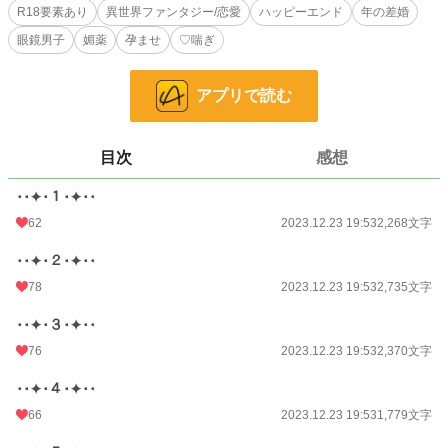
「十日間は欲望がすべて放たれるまでビンビンの媚薬だよ」
R18要素あり
異世界ファンタジー/恋愛
ハッピーエンド
年の差婚
眼鏡男子
媚薬
孕ませ
♡喘ぎ
その小瓶(媚薬)の中身ををミニボトルウイスキーだと思ったメルヴィルが飲んで
しまった！なんといううっかりだ！
それをきっかけに、堅物の夫は人が変わったように甘い言葉を囁き、フェリスと
アプリで読む
性行為を繰り返す。
「美しく成熟しようとするきみを摘み取るのを楽しみにしていた」
十日間、連続で子作り孕ませセックスで抱き潰されるフェリス。媚薬の効果が切
れたら再び放置されてしまうのだろうか？
目次
感想
･･✦･１･✦･･
◆堅物眼鏡年上の夫が理性ぶっ壊れで→うぶで清楚系の年下妻にえっちを教えこ
みながら孕ませっくすするのが書きたかった作者の欲。
62
2023.12.23 19:53
2,268文字
◇フェリス(20)：14歳になった時に婚約者になった憧れのお兄さま・メルヴィル
･･✦･２･✦･･
を一途に想い続けていた。推しを一生かけて愛する系。清楚で清純。
78
2023.12.23 19:53
2,735文字
夫のえっちな命令に従順になってしまう。
金髪青眼(隠れ爆乳)
･･✦･３･✦･･
◇メルヴィル(30)：カーク領公爵。24歳の時に14歳のフェリスの婚約者にな
76
2023.12.23 19:53
2,370文字
る。それから結婚までとプラス2年間は右手が夜のお友達になった真面目な眼鏡
男。媚薬で理性崩壊系絶倫になってしまう。
･･✦･４･✦･･
黒髪青眼＋眼鏡(細マッチョ)
66
2023.12.23 19:53
1,779文字
※作品がよかったら、ブクマや★で応援してくださると嬉しく思います！