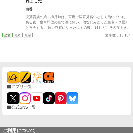
れました
対に会うことのない田舎町で暮らしていくことにした。 離婚届を
置いて去ったアメリシアは、田舎町で苦労しながらも、幸せを見
由香
つけていくのだが、モレイブはあんなことを言っておきながら
没落貴族の娘・柳月鈴は、宮廷で医官見習いとして働いていた。
も、アメリシアと離婚する気はなく――。
ある夜、皇帝即位の宴で酒に酔い、幼なじみだった皇帝・李景珩
と再会する。 遠い存在になったはずの彼。 けれど、その夜をきっ
かけに月鈴の運命は大きく動き出す。 冷酷と恐れられる皇帝が、
文字数：15,184
恋愛
完結
短編
なぜか彼女だけには甘すぎて――。
アプリ一覧
公式SNS一覧
ご利用について