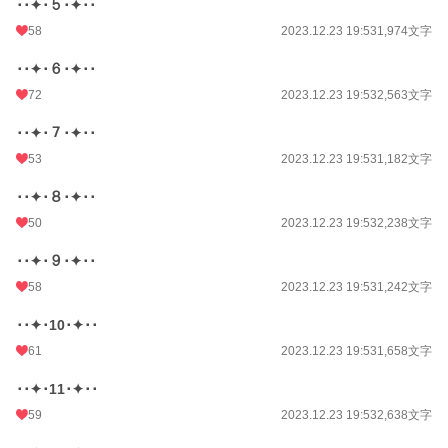
･･✦･５･✦･･
※誤字報告ありがとうございます。誤字などは適宜修正します。
58
2023.12.23 19:53
1,974文字
ムーンライトノベルズからの転載になります
アルファポリスで読みやすいように各話にしていますが、長かったり短かったり
･･✦･６･✦･･
していてすみません汗
72
2023.12.23 19:53
2,563文字
小説
8,785 位 / 228,849 件
･･✦･７･✦･･
恋愛
53
3,911 位 / 66,374 件
2023.12.23 19:53
1,182文字
お気に入り
662
･･✦･８･✦･･
50
2023.12.23 19:53
2,238文字
24h.ポイント
149 pt
･･✦･９･✦･･
文字数
27,144
58
2023.12.23 19:53
1,242文字
更新日時
2023.12.23 19:53
･･✦･10･✦･･
初回公開日時
2023.12.23 19:53
61
2023.12.23 19:53
1,658文字
初回完結日時
2023.12.23 19:53
･･✦･11･✦･･
週間ポイント
529 pt (14,039 位)
59
2023.12.23 19:53
2,638文字
月間ポイント
2,727 pt (13,006 位)