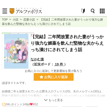
TOP
>
小説
>
恋愛小説
>
【完結】二年間放置された妻がうっかり強力な媚
薬を飲んだ堅物な夫からえっち漬けにされてしまう話
恋愛
完結
短編
R18
【完結】二年間放置された妻がうっか
り強力な媚薬を飲んだ堅物な夫からえ
っち漬けにされてしまう話
なかむ楽
（近況ボード：
19 件
）
お気に入りに追加して更新通知を受け取ろう
お気に入り追加
ほぼタイトルです。
結婚後二年も放置されていた公爵夫人のフェリス(20)。夫のメルヴィル(30)は、
堅物で真面目な領主で仕事熱心。ずっと憧れていたメルヴィルとの結婚生活は触
れ合いゼロ。夫婦別室で家庭内別居状態に。
ある日フェリスは養老院を訪問し、お婆さんから媚薬をもらう。
24h.ポイント
149pt
852