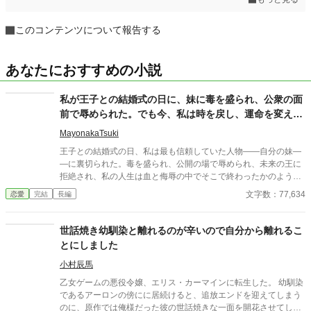
このコンテンツについて報告する
あなたにおすすめの小説
私が王子との結婚式の日に、妹に毒を盛られ、公衆の面
前で辱められた。でも今、私は時を戻し、運命を変えに
来た。
MayonakaTsuki
王子との結婚式の日、私は最も信頼していた人物――自分の妹―
―に裏切られた。毒を盛られ、公開の場で辱められ、未来の王に
拒絶され、私の人生は血と侮辱の中でそこで終わったかのように
思えた。しかし、死が私を迎えたとき、不可能なことが起きた―
文字数：77,634
恋愛
完結
長編
―私は同じ回廊で、祭壇の前で目を覚まし、あらゆる涙、嘘、そ
して一撃の記憶をそのまま覚えていた。今、二度目のチャンスを
得た私は、ただ一つの使命を持つ――真実を突き止め、奪われた
世話焼き幼馴染と離れるのが辛いので自分から離れるこ
ものを取り戻し、私を破滅させた者たちにその代償を払わせる。
とにしました
もはや、何も以前のままではない。何も許されない。
小村辰馬
乙女ゲームの悪役令嬢、エリス・カーマインに転生した。 幼馴染
であるアーロンの傍にに居続けると、追放エンドを迎えてしまう
のに、原作では俺様だった彼の世話焼きな一面を開花させてしま