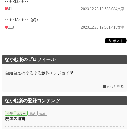
･･✦･12･✦･･
年間ポイント
35,584 pt (13,426 位)
41
2023.12.23 19:53
3,084文字
累計ポイント
314,528 pt (14,692 位)
･･✦･13･✦･･〈終〉
118
2023.12.23 19:53
1,413文字
なかむ楽のプロフィール
自給自足のゆるゆる創作エンジョイ勢
もっと見る
なかむ楽の登録コンテンツ
小説
ホラー
完結
短編
廃屋の遺書