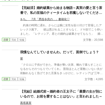
【完結済】婚約破棄から始まる物語～真実の愛と言う茶
番で、私の至福のティータイムを邪魔しないでください
な
をち。 7月「悪役令息の…」書籍化♡
約束の時間に遅れ、さらには腕に女性を貼り付けて登場したア
レックス殿下。 彼は悪びれることすらなく、ドヤ顔でこう仰い
ました。 「レティシア。君との婚約は破棄させてもらう」 婚約
者の義務としての定例のお茶会。まずは遅れたことに謝罪するの
文字数：20,598
恋愛
完結
短編
が筋なのでは？ １時間も待たせたあげく、開口一番それですか？
しかも腕に他の女を張り付けて？ うーん……おバカさんなのか
しら？ 婚約破棄の正当な理由はあるのですか？ 1話完結です。 定
我慢なんてしていませんわ。だって、面倒でしょう？
番の婚約破棄から始まるザマァを書いてみました。
翠
「クロエに子供ができた。準備が整い次第、離れで暮らすことに
なるからそのつもりでいてくれ」 普段ほとんど屋敷にいない夫が
前触れもなく告げてきた言葉をきっかけに、レティシアは“三年
間”の契約を終わらせることにした。 赤の他人を屋敷に迎えるこ
文字数：4,095
恋愛
完結
短編
とはしない。 不要なものに感情を砕く理由などない。 「だって、
面倒でしょう？」 不誠実な夫も、無意味な結婚も、 この際すべて
切り捨ててしまいましょう。
【完結】結婚式前～婚約者の王太子に「最愛の女が別に
いるので、お前を愛することはない」と言われました～
黒塔真実