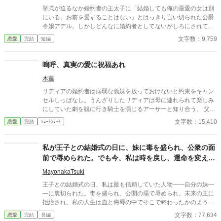
挙式が迫るなか婚約者の王太子に「結婚しても俺の最愛の女は別
にいる。お前を愛することはない」とはっきり言い切られた公爵
令嬢アデル。しかしどんなに婚約者としてないがしろにされても
女性としての誇りを傷つけられても彼女は平気だった。なぜなら
文字数：9,759
恋愛
完結
短編
大切な「心の拠り所」があるから……。しかし、王立学園の卒業
ダンスパーティーの夜、アデルはかつてない、世にも酷い仕打ち
を受けるのだった―― ※神視点。■なろうにも別タイトルで重
嗚呼、真実の愛に祝福あれ
複投稿←【ジャンル日間4位】。
木蓮
リディアの婚約者は病弱な義妹を放っておけないと約束をキャン
セルしっぱなし。うんざりしたリディアは母に連れられて楽しみ
にしていた劇を観に行き騎士を演じるアーサーと知り合う。 父か
ら条件付きで婚約者との婚約解消の許可をもらったリディアはせ
文字数：15,410
恋愛
完結
ｼｮｰﾄｼｮｰﾄ
っせと劇を観にいってアーサーと仲良くなる。 しかし、婚約者が
義妹を連れて観劇に押しかけて来たことをきっかけに非常識な2
人の暴走に巻き込まれ、アーサーを巻きこんだ喜劇（？）の幕が
私が王子との結婚式の日に、妹に毒を盛られ、公衆の面
上がる――。 推し活していたら恋が叶って脳みそ花畑婚約者たち
前で辱められた。でも今、私は時を戻し、運命を変えに
もさっくり撃退した、ゆるふわ恋愛劇。
来た。
MayonakaTsuki
王子との結婚式の日、私は最も信頼していた人物――自分の妹―
―に裏切られた。毒を盛られ、公開の場で辱められ、未来の王に
拒絶され、私の人生は血と侮辱の中でそこで終わったかのように
思えた。しかし、死が私を迎えたとき、不可能なことが起きた―
文字数：77,634
恋愛
完結
長編
―私は同じ回廊で、祭壇の前で目を覚まし、あらゆる涙、嘘、そ