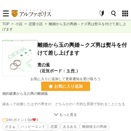
TOP
>
小説
>
恋愛小説
>
離婚から玉の輿婚～クズ男は熨斗を付けて差し上
げます
恋愛
完結
ｼｮｰﾄｼｮｰﾄ
離婚から玉の輿婚～クズ男は熨斗を付
けて差し上げます
青の雀
（近況ボード：
5 件
）
お気に入りに追加して更新通知を受け取ろう
お気に入り追加
婚約破棄から玉の輿の離婚版
縁あって結婚したはずの男女が、どちらかの一方的な原因で別れることになる
離婚してからの相手がどんどん落ちぶれて行く「ざまあ」話を中心に書いていき
たいと思っています
24h.ポイント
0pt
4
ざまぁ
ハッピーエンド
恋愛
あるある
離婚後玉の輿婚