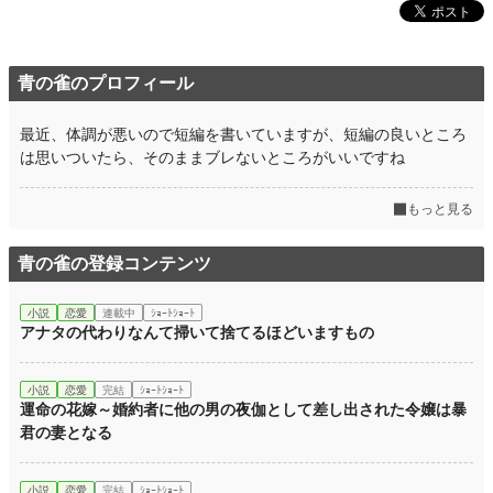
青の雀のプロフィール
最近、体調が悪いので短編を書いていますが、短編の良いところ
は思いついたら、そのままブレないところがいいですね
もっと見る
青の雀の登録コンテンツ
小説
恋愛
連載中
ｼｮｰﾄｼｮｰﾄ
アナタの代わりなんて掃いて捨てるほどいますもの
小説
恋愛
完結
ｼｮｰﾄｼｮｰﾄ
運命の花嫁～婚約者に他の男の夜伽として差し出された令嬢は暴
君の妻となる
小説
恋愛
完結
ｼｮｰﾄｼｮｰﾄ