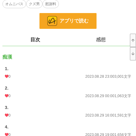
オムニバス
クズ男
慰謝料
血液型
石女
アプリで読む
半身不随
マザコン
略奪婚
開業医
目次
感想
幼馴染
小説
228,850 位 / 228,850 件
痴漢
恋愛
66,375 位 / 66,375 件
1.
0
2023.08.28 23:00
3,001文字
お気に入り
75
2.
24h.ポイント
0 pt
0
2023.08.29 00:00
1,063文字
文字数
62,458
3.
更新日時
2023.09.07 22:30
0
2023.08.29 16:00
1,591文字
初回公開日時
2023.08.28 23:00
4.
初回完結日時
2023.09.08 12:40
0
2023.08.29 19:00
1,656文字